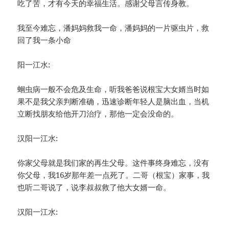
吃了苦，才有今天的幸福生活。感谢父母言传身教。
我至今难忘，潘妈妈救我一命，潘妈妈的一片驱虫片，救
回了我一条小命
阳一江水:
蛔虫病一般不会危及生命，听我爸爸说根宝大女婿当时如
果不是我父亲判断准确，迅速诊断年轻人是脑出血，当机
立断找朋友给他开刀治疗，那他一定会没命的。
汉阳一江水:
你家父母就是我们家的再生父母。这件事终身难忘，没有
你父母，我16岁那年差一点死了。二哥（根宝）家事，我
也听二哥说了，说李叔叔救了他大女婿一命。
汉阳一江水: