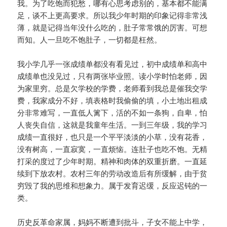
我。为了吃饱而犯愁，哪有心思考虑别的，基本都不能满
足，谈不上更高要求。所以我少年时期的印象记得非常浅
薄，就是记得当年没什么吃的，肚子常常饿的厉害。可想
而知。人一旦吃不饱肚子，一切都是枉然。
我小学几乎一张成绩单都没有看见过，初中成绩单和高中
成绩单也没见过，只有两张毕业照。读小学时怕老师，因
为家里穷。总是欠学校的学费，老师看到我总是催我交学
费，我家成分不好，填表格时我偷偷的填，小土地出租成
分非常难写，一直低人篱下，活的不如一条狗，自卑，怕
人丧失自信，这就是我童年生活。一到三年级，我的学习
成绩一直很好，也只是一个平平淡淡的小草，没有花香，
没有树高，一直寂寞，一直烦恼。连肚子也吃不饱。无精
打采的度过了少年时期。精神和肉体的双重折磨。一直延
续到下放农村。农村三年的劳动改造后有所缓解，由于贫
穷毁了我的思维和想象力。属于发育迟缓，反应迟钝的一
类。
历史反革命家属，妈妈不断遭到批斗，子女不能上中学，