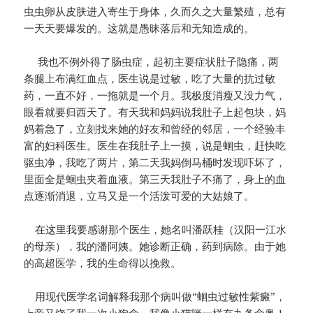
虫虫卵从皮肤进入寄生于身体，久而久之大量繁殖，总有
一天天要爆发的。这就是愚昧落后和无知造成的。
我也不例外得了肠虫症，起初主要症状肚子隐痛，两
条腿上布满红血点，医生说是过敏，吃了大量的抗过敏
药，一直不好，一拖就是一个月。我极度消瘦又没力气，
眼看就要归西天了。有天我和妈妈说我肚子上起包块，妈
妈着急了，立刻找来她的好友和曾经的邻居，一个经验丰
富的妇科医生。医生在我肚子上一摸，说是蛔虫，赶快吃
驱虫净，我吃了两片，第二天我妈倒马桶时发现吓坏了，
里面全是蛔虫夹着血液。第三天我肚子不痛了，身上的血
点逐渐消退，立马又是一个活泼可爱的大姑娘了。
在这里我要感谢那个医生，她名叫潘跃桂（汉阳一江水
的母亲），我的潘阿姨。她诊断正确，药到病除。由于她
的高超医学，我的生命得以挽救。
用现代医学名词解释我那个病叫做“蛔虫过敏性紫癜”，