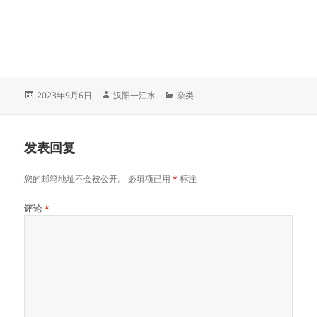
发
作
分
2023年9月6日
汉阳一江水
杂类
布
者
类
于
发表回复
您的邮箱地址不会被公开。
必填项已用
*
标注
评论
*