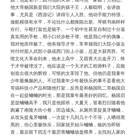
他大哥杨国新是我们大院的孩子王，人极聪明，会讲故
事，尤其是《西游记》讲得引人入胜。他动手能力特强，
做航模很有水平，不论玩什么都推陈出新。琴棋书画样样
在行。斗殴打架也是能手。一个初中生甚至自制过十分逼
真实用的手枪，用小口径步枪子弹。他是我心中的偶像，
我对他崇拜极了。他有领导才华，常率领我们大院小孩去
对付对面人武部小孩或西门街上小孩，总是大获而胜。可
惜文化大革命到来，他未上高中，又因胃大出血开刀，终
于才华被埋没了。他应该是一个天才的工程师料子，且能
创造出很大的辉煌，可恨的文革毁了他。但他仍是我童年
少年最佩服的人。不过我童年少年最快乐的事不是看他大
哥搞科技小产品和随他打架，反而是和杨国民二哥杨国启
在一起捉蛐蛐的时光，那是我童年最美好的回忆。杨国启
是捉蛐蛐高手，我只是他跟班，大夏天，冒着烈日随着他
跑遍了南陵大街小巷，田边城头。从厕所里捉臭牙蛐蛐，
从坟头捉鬼牙蛐蛐，一次捉十几到几十个不等，人晒得黑
黑的，但心里极快乐，回家就开始斗蛐蛐，输的当即斩
首，最后留下四五个最厉害蛐蛐放盘喂养，去找别人家的