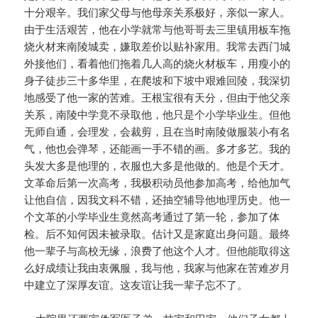
十分艰辛。我们家父母与他母亲关系极好，亲似一家人。
由于生活艰苦，他在小学就常与他哥哥去三里镇用板车拖
烧火材来南陵城卖，嫌取差价以贴补家用。我常去西门城
外接他们，看着他们拖着几人高的烧火材板车，用瘦小的
身子徒步三十多华里，在爬坡和下坡中艰难回陵，我深切
地感受了他一家的苦难。王根宝很有天分，但由于他父亲
关系，南陵中学竟不录取他，他只是个小学毕业生。但他
无师自通，会理发，会裁剪，且在当时南陵做服装小有名
气，他也会弹琴，还能画一手不错的画。多才多艺。我的
头发大多是他理的，衣服也大多是他做的。他是个天才。
文革命后第一次高考，我极积动员他参加高考，给他加气
让他自信，因我文科不错，还抽空辅导他地理历史。他一
个文革的小学毕业生竟然高考通过了第一轮，参加了体
检。后不知何因未被录取。估计又是家庭出身问题。最终
他一辈子与高校无缘，浪费了他这个人才。但他能取得这
么好成绩让我由衷佩服，我与他，我家与他家在苦难岁月
中建立了深厚友谊。这友谊让我一辈子忘不了。