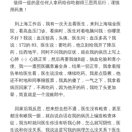
值得一提的是任何人拿药给你吃都得三思而后行，谨慎
用药奥！
到上海工作后，我有一次天去看医生，来到上海瑞金医
院，看高血压门诊。看病时，医生对着电脑问我：你哪里
不好？我说：血压较高，头痛。医生问：血压多高？我
说：172的 83。医生说：要吃药，他立刻给我开了降压
药，拉西地平。同时不问我的症状，就在我的病历上写上
心肺（-）心跳正常，然后再要我做B超，抽血化验和查小
便。我一一遵照医嘱查遍全身，结果一切正常。我拿着报
告单给医生看，医生说没啥，继续吃药。我差点昏厥，他
还不时地和同事聊股票，我真的傻了，一气之下，我拿着
病历回家了，不再吃药，因为他开的药，我吃了头更加
晕，简直就是一个混账郎中。
回家后我反思，想来想去想不通，医生没有检查，甚至
都没有瞅我一眼，就自说自话在我的病历上编造检查体
征，我当时就问医生你没有听我心肺，怎么就写阴性，医
生说和你没关系。我说这是写我的病理怎么没关系？医生