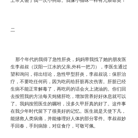
上帝又饶了我一次小狗命。我像小猫咪一样有九条命奥！
二
那个年代的我得了急性肝炎，妈妈带我找了她的朋友医
生李叔叔（汉阳一江水的父亲,外科一把刀），李医生通过
望和询问，得出结论，急性甲型肝炎，李叔叔说：保肝治
疗，不要吃任何药，因为吃药给肝脏再次伤害。肝脏已经
生病不能正常解毒了，再吃药的话会火上浇油的。你们回
去按照我的方法每天炖猪肝吃，增加营养好好休息就可以
了。我妈按照医生的嘱咐，没多久甲肝真的好了。这件事
在我少年时代留下了很美好的记忆。医生就是天使下凡，
能拯救人类病痛，并能修理好人体的部分零件。李叔叔妙
手回春，手到病除，对症食疗，可敬可佩。