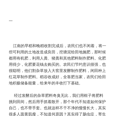
一
江南的早稻和晚稻收割完成后，农民们也不闲着，将一
些可利用的土地改造成良田，挖塘泥给田地施肥，那时候
都用有机肥，利用人粪、猪粪和其他肥料制作肥料。化肥
用得少，化肥要花钱去购买的。农民们节约意识很强，也
很聪明，他们割杂草放入大窖里发酵制作肥料，闲田种上
红花草制作肥料。稻谷收成好，全靠肥当家，农民们给田
地积极储备能量，给来年的丰收打下基础。
经过发酵后的杂草肥料奇臭无比，我们用框子将肥料
挑到田间，然后用手抓着散开，那个年代不知道如何保护
自己，也不带手套。也就这样不干不净的慢慢长大，其实
很多人面黄肌瘦，不知道何原因？其实得了肠虫症，寄生