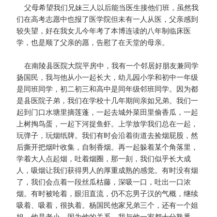
父母希望我们兄妹三人以后能当医生接他们班，虽然我
们在高考志愿中也报了医学院但未有一人从医，父亲感到
较失望，好在我女儿今年考了本博连读的八年制临床医
学，也是顺了父亲的愿，告慰了在天堂的母亲。
在南陵县医院大院平房中，我有一个邻居好朋友兼同学
扬国民，我与他从小一起长大，幼儿园小学和初中一年级
是同班同学，初二初三和高中是同年级邻班同学。因为都
是县医院子弟，我们在学校十几年期间亲如兄弟。我们一
起到门口水塘里摘莲蓬，一起去城外菜田里偷香瓜，一起
上树掏鸟蛋，一起下河捉鱼虾。上学放学我们总在一起，
玩弹子，玩烟纸牌。我们有时会沿着街道去捡烟屁股，然
后撕开把烟叶收集，自制香烟。再一起躲着某个角落里，
学着大人点起烟，吐着烟圈，那一刻，我们似乎长大成
人，吸烟让我们获得男人的厚重成熟的感觉。有时没有烟
了，我们会点着一段丝瓜枯藤，深吸一口，吐出一口浓
烟。有时被呛着，眼泪直流，仍不忘男子汉的气概，继续
吸着、吸着，很执着。杨国民他家兄弟三个，还有一个姐
姐，他是老小，因为他的关系，我与他一家都十分熟悉。