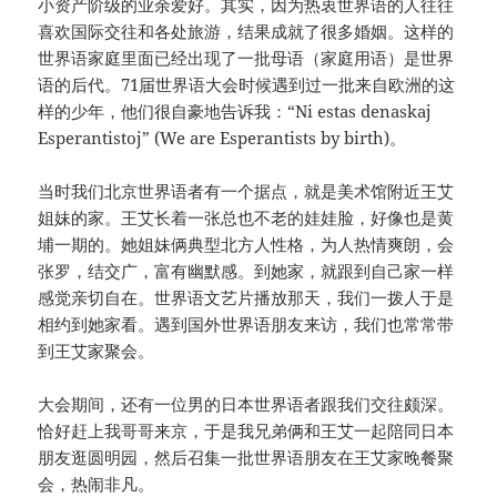
小资产阶级的业余爱好。其实，因为热衷世界语的人往往
喜欢国际交往和各处旅游，结果成就了很多婚姻。这样的
世界语家庭里面已经出现了一批母语（家庭用语）是世界
语的后代。71届世界语大会时候遇到过一批来自欧洲的这
样的少年，他们很自豪地告诉我：“Ni estas denaskaj
Esperantistoj” (We are Esperantists by birth)。
当时我们北京世界语者有一个据点，就是美术馆附近王艾
姐妹的家。王艾长着一张总也不老的娃娃脸，好像也是黄
埔一期的。她姐妹俩典型北方人性格，为人热情爽朗，会
张罗，结交广，富有幽默感。到她家，就跟到自己家一样
感觉亲切自在。世界语文艺片播放那天，我们一拨人于是
相约到她家看。遇到国外世界语朋友来访，我们也常常带
到王艾家聚会。
大会期间，还有一位男的日本世界语者跟我们交往颇深。
恰好赶上我哥哥来京，于是我兄弟俩和王艾一起陪同日本
朋友逛圆明园，然后召集一批世界语朋友在王艾家晚餐聚
会，热闹非凡。