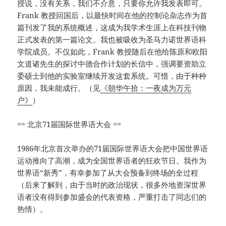
授说，没有关系，我们不介意，只要你允许我发表即可。
Frank 教授回国后，以最快时间在他的控制论杂志作为首
篇刊发了我的系统概述，这成为我学术生涯上在科技刊物
正式发表的第一篇论文。我也被吸收为圣马力诺世界语科
学院成员。不仅如此，Frank 教授随后在他给陈原和欧阳
文道诸先生的探讨中德合作计划的长信中，强调要资助立
委硕士到他的实验室继续开发这套系统。可惜，由于种种
原因，我未能成行。（见
《朝华午拾：一夜成为万元
户》
）
== 北京71届国际世界语大会 ==
1986年北京首次举办的71届国际世界语大会把中国世界语
运动推向了高潮，成为全国世界语者的狂欢节日。我作为
世界语“新秀”，有幸参加了从大会预备到终场的全过程
（后来了解到，由于当时的政治现状，很多外地资深世界
语者没有得到参加盛会的代表资格，严重打击了同志们的
热情）。