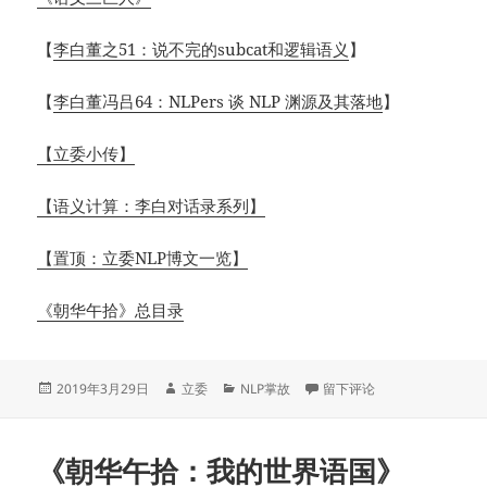
【
李白董之51：说不完的subcat和逻辑语义
】
【
李白董冯吕64：NLPers 谈 NLP 渊源及其落地
】
【立委小传】
【语义计算：李白对话录系列】
【置顶：立委NLP博文一览】
《朝华午拾》总目录
发
作
分
于《哭送董振东老师》
2019年3月29日
立委
NLP掌故
留下评论
布
者
类
于
《朝华午拾：我的世界语国》