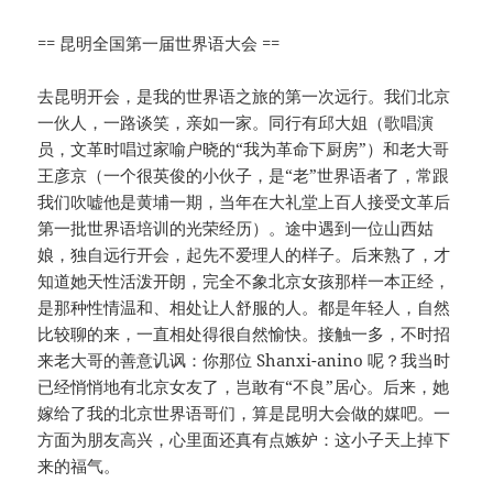
== 昆明全国第一届世界语大会 ==
去昆明开会，是我的世界语之旅的第一次远行。我们北京
一伙人，一路谈笑，亲如一家。同行有邱大姐（歌唱演
员，文革时唱过家喻户晓的“我为革命下厨房”）和老大哥
王彦京（一个很英俊的小伙子，是“老”世界语者了，常跟
我们吹嘘他是黄埔一期，当年在大礼堂上百人接受文革后
第一批世界语培训的光荣经历）。途中遇到一位山西姑
娘，独自远行开会，起先不爱理人的样子。后来熟了，才
知道她天性活泼开朗，完全不象北京女孩那样一本正经，
是那种性情温和、相处让人舒服的人。都是年轻人，自然
比较聊的来，一直相处得很自然愉快。接触一多，不时招
来老大哥的善意讥讽：你那位 Shanxi-anino 呢？我当时
已经悄悄地有北京女友了，岂敢有“不良”居心。后来，她
嫁给了我的北京世界语哥们，算是昆明大会做的媒吧。一
方面为朋友高兴，心里面还真有点嫉妒：这小子天上掉下
来的福气。