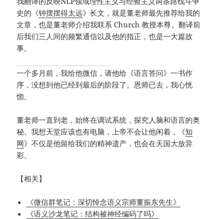
我翻译的反映NLP领域理性主义与经验主义两条路线斗争
史的《
钟摆摆得太远
》长文，就是董老师最先推荐给我的
文章，也是董老师介绍我联系 Church 教授本尊。翻译前
后我们三人间的频繁通信以及他的指正，也是一大篇故
事。
后来在群里，有一次对于符号系统的自嘲，无意中触犯了董老师（董老师和我都是符号主义践行者）。那是第一次他当众批评我“矫情”，我的感觉就是，耳提面命，诚惶诚恐。除了刘老师和董老师，任他天王老子，我也不会不反唇相讥，可董老师是我心中的圣哲，在他面前，肝脑涂地也是值得的。高山仰止，说的就是这个意思。他不需要正确，他也可以固执，但伟人就是伟人，他和他的思想的存在本身，就是一种权威。我辈望尘莫及。
一个多月前，我给他微信，请他给《语言答问》一书作
序，没想到他已经到最后的阶段了。恩师已去，我心恍
惚。
董老师一直到老，始终在调试系统，探究人脑和语言的奥
秘。我想天堂应该也有电脑，上帝不会让他闲着，《
知
网
》不仅是他留给我们的精神遗产，也会在天国大放异
彩。
【相关】
《微信群笔记：深切悼念语义宗师董振东先生》
《语义沙龙笔记：结构被神经编码了吗》