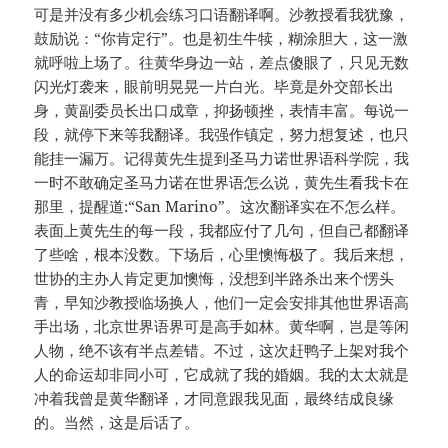
可是并没有多少机会练习口语翻译啊。沙教授看我犹豫，
鼓励说：“你肯定行”。也是初生牛犊，糊涂胆大，这一激
就呼啦上场了。往黄华身边一站，差点傻眼了，只见无数
闪光灯袭来，眼前明晃晃一片白光。毕竟是外交部长出
身，黄副委员长出口成章，抑扬顿挫，表情丰富。每说一
段，就停下来等我翻译。我强作镇定，努力想复述，也只
能挂一漏万。记得黄先生提到圣马力诺世界语科学院，我
一时不敢确定圣马力诺在世界语怎么说，黄先生看我卡在
那里，提醒道:“San Marino”。这次翻译实在不怎么样。
表面上黄先生的每一段，我都应付了几句，但自己都翻译
了些啥，根本没数。下场后，心里懊悔极了。我后来想，
世协的主办人肯定更加懊悔，没想到半路杀出来个愣头
青，早知沙教授临场换人，他们一定会安排其他世界语高
手出场，北京世界语界可是高手如林。黄华啊，岂是等闲
人物，绝不该有半点差错。不过，这次赶鸭子上架对我个
人的命运却非同小可，它成就了我的婚姻。我的太太就是
冲着我曾是黄华翻译，才同意跟我见面，最终结成良缘
的。当然，这是后话了。