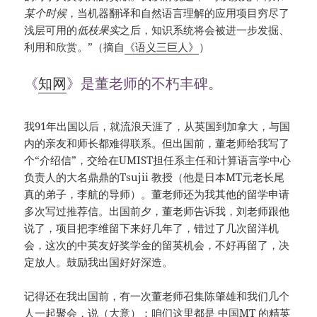
某个时候
，当机器翻译和自然语言理解的应用项目穷尽了
浅层可用的
低枝果实
之后，知识系统将会被进一步发掘、
利用和欣赏。”（摘自
《语义三巨人》
）
《
知网
》是董老师的不朽丰碑。
我91年出国以后，就流浪天涯了，从英国到加拿大，与国
内的亲友和师长都难得联系。但出国前，董老师给我写了
个“介绍信”，交给在UMIST担任系主任和计算语言学中心
负责人的大名鼎鼎的Tsujii 教授（他是日本MT元老长尾
真的弟子，李航的导师）。董老师还为我其他的留学申请
多次写过推荐信。出国前夕，董老师告诉我，刘老师跟他
说了，项目把李维留下来好几年了，错过了几次留洋机
会，这次的中英友好奖学金的留英机会，不好再留了，决
定放人。鼓励我出国好好深造。
记得还在我出国前，有一次董老师召集陈肇雄和我们几个
人一起聚会，说（大意）：咱们这里都是 中国MT 的精英