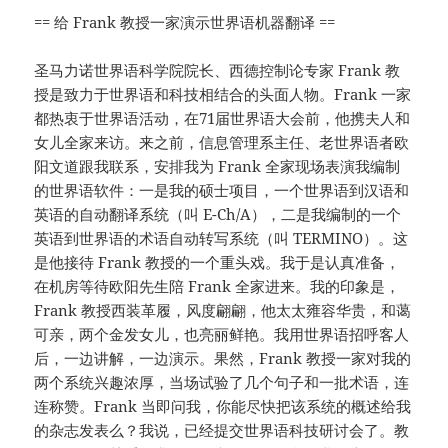
== 给 Frank 教授一家演示世界语机器翻译 ==
圣马力诺世界语科学院院长、西德控制论专家 Frank 教
授是致力于世界语和科技相结合的头面人物。Frank 一家
都热衷于世界语活动，在71届世界语大会前，他携夫人和
女儿全家来访。来之前，信息管理系主任、老世界语者欧
阳文道跟我联系，安排我为 Frank 全家现场表演我编制
的世界语软件：一是我的硕士项目，一个世界语到汉语和
英语的自动翻译系统（叫 E-Ch/A），二是我编制的一个
英语到世界语的术语自动转写系统（叫 TERMINO）。这
是他接待 Frank 教授的一个重头戏。我于是认真准备，
在机房等待欧阳先生陪 Frank 全家进来。我的印象是，
Frank 教授西装革履，风度翩翩，他太太雍容华贵，和蔼
可亲，两个金发女儿，也亮丽鲜艳。我用世界语招呼客人
后，一边讲解，一边演示。果然，Frank 教授一家对我的
两个系统兴趣浓厚，当场试验了几个句子和一批术语，连
连称赞。Frank 当即问我，你能尽快把该系统的概述给我
的杂志发表么？我说，已经提交世界语科技研讨会了。教