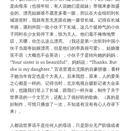
是由母亲（也很年轻，有人说她们是姐妹）带领来参加盛
会的。漂亮姑娘谁不愿意多看一眼，所以在大会组织到长
城游览时，我就有意无意跟在她一拨登长城。记得在长城
半路，遇到外院一批小伙子下长城，这几个挺帅气的小伙
子同时在少女前停下来，惊为天人。他们毫不掩饰地赞
叹，天哪，你怎么这么漂亮。（我还是第一次听到中国小
伙子当面夸姑娘漂亮，但是他们的率真很可爱）。姑娘微
笑不语（大概也不会英语），小伙子于是转向她的妈妈：
“Your sister is so beautiful”。妈妈说：“Thanks. But
she is my daughter.” 言语里透出无限的自豪骄傲，看样
子她当年肯定也是个大美人。后来我想，原来，人的爱美
之心都是一样的。记得当时，北京电视台摄影记者大会采
访，也随我们登上了长城，跟我们一样兴奋，制作了关于
世界语的一个文艺片，还配上了很好听的歌曲。（真的是
好制作，可惜只播放了一次，不知道有没有有心人存录下
来）。
人都说世界语不是任何人的母语，只是部分无产阶级或者