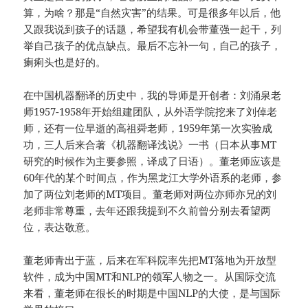
算，为啥？那是“自然灾害”的结果。可是很多年以后，他
又跟我说到孩子的话题，希望我有机会带董强一起干，列
举自己孩子的优点缺点。最后不忘补一句，自己的孩子，
瘌痢头也是好的。
在中国机器翻译的历史中，我的导师是开创者：刘涌泉老
师1957-1958年开始组建团队，从外语学院挖来了刘倬老
师，还有一位早逝的高祖舜老师，1959年第一次实验成
功，三人后来合著《机器翻译浅说》一书（日本从事MT
研究的时候作为主要参照，译成了日语）。董老师应该是
60年代的某个时间点，作为黑龙江大学外语系的老师，参
加了两位刘老师的MT项目。董老师对两位亦师亦兄的刘
老师非常尊重，去年还跟我提到不久前曾分别去看望两
位，表达敬意。
董老师青出于蓝，后来在军科院率先把MT落地为开放型
软件，成为中国MT和NLP的领军人物之一。从国际交流
来看，董老师在很长的时期是中国NLP的大使，是与国际