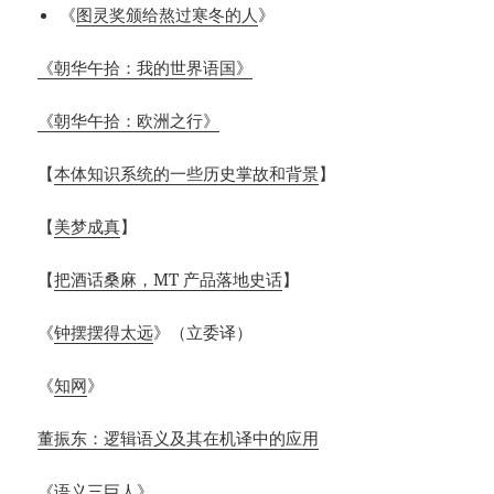
《
图灵奖颁给熬过寒冬的人
》
《朝华午拾：我的世界语国》
《朝华午拾：欧洲之行》
【
本体知识系统的一些历史掌故和背景
】
【
美梦成真
】
【
把酒话桑麻，MT 产品落地史话
】
《
钟摆摆得太远
》（立委译）
《
知网
》
董振东：逻辑语义及其在机译中的应用
《语义三巨人》