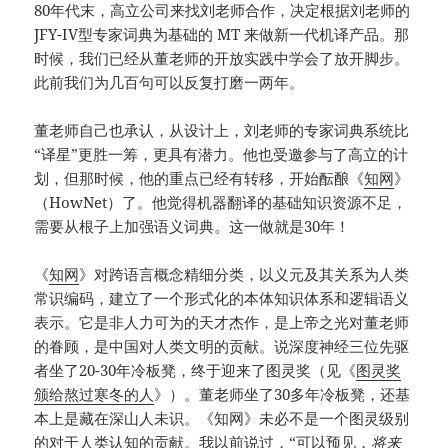
80年代末，高立公司来找刘老师合作，决定根据刘老师的
JFY-IV型专家词典为基础的 MT 来做新一代机译产品。那
时候，我们已经从董老师的开放实践中学会了放开脚步。
此前我们为几百句可以反复打磨一两年。
董老师自己也承认，从设计上，刘老师的专家词典系统比
“译星”更胜一筹，更具有潜力。他也受邀参与了高立的计
划，但那时候，他的重点已经有转移，开始酝酿《
知网
》
（HowNet）了。他觉得机器翻译的基础知识资源不足，
需要从根子上加强语义词典。这一做就是30年！
《
知网
》对跨语言概念精细分类，以义元及其关系为人类
常识编码，建立了一个形式化的本体知识体系和逻辑语义
表示。它是非人力可为的天才杰作，是上帝之光对董老师
的眷顾，是中国对人类文明的贡献。说深度神经三位先驱
者坐了20-30年冷板凳，终于迎来了图灵奖（见《
图灵奖
颁给熬过寒冬的人
》）。董老师坐了30多年冷板凳，还基
本上是藏在深山人未识。《知网》未必不是一个图灵级别
的对于人类认知的贡献。我以前说过，“可以预见，
将来