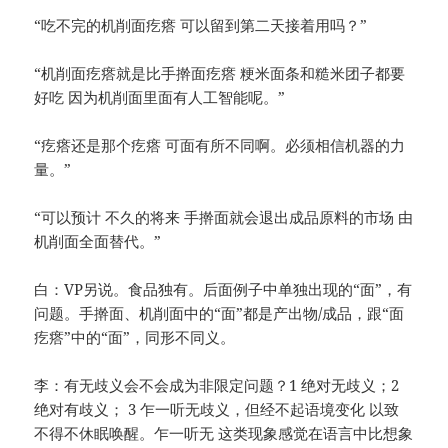
“吃不完的机削面疙瘩 可以留到第二天接着用吗？”
“机削面疙瘩就是比手擀面疙瘩 粳米面条和糙米团子都要
好吃 因为机削面里面有人工智能呢。”
“疙瘩还是那个疙瘩 可面有所不同啊。必须相信机器的力
量。”
“可以预计 不久的将来 手擀面就会退出成品原料的市场 由
机削面全面替代。”
白：VP另说。食品独有。后面例子中单独出现的“面”，有
问题。手擀面、机削面中的“面”都是产出物/成品，跟“面
疙瘩”中的“面”，同形不同义。
李：有无歧义会不会成为非限定问题？1 绝对无歧义；2
绝对有歧义； 3 乍一听无歧义，但经不起语境变化 以致
不得不休眠唤醒。乍一听无 这类现象感觉在语言中比想象