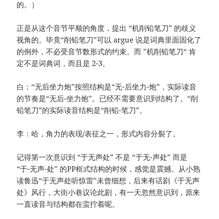
的。）
正是从这个音节平顺的角度，提出 “机削铅笔刀” 的歧义
视角的。毕竟“削铅笔刀”可以 argue 说是词典里面固化了
的例外，不必受音节数形式的约束。而 ”机削铅笔刀“ 肯
定不是词典词，而且是 2-3。
白：“无后坐力炮”按照结构是“无-后坐力-炮”，实际读音
的节奏是“无后-坐力炮”。已经不需要意识到结构了。“削
铅笔刀”的实际读音结构是“削铅-笔刀”。
李：哈，角力的表现/表征之一，形式内容分裂了。
记得第一次意识到 “于无声处” 不是 “于无-声处” 而是
“于-无声-处” 的PP框式结构的时候，感觉是震撼。从小熟
读鲁迅“于无声处听惊雷”未曾细想，后来有话剧《于无声
处》风行，大街小巷议论此剧，有一天忽然意识到，原来
一直读音与结构都在蛮拧着呢。