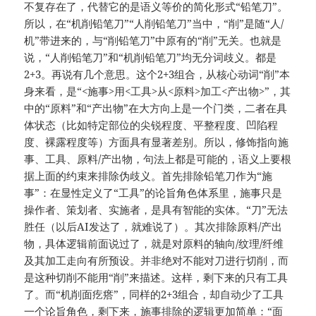
不复存在了，代替它的是语义等价的简化形式“铅笔刀”。
所以，在“机削铅笔刀”“人削铅笔刀”当中，“削”是随“人/
机”带进来的，与“削铅笔刀”中原有的“削”无关。也就是
说，“人削铅笔刀”和“机削铅笔刀”均无分词歧义。都是
2+3。再说有几个意思。这个2+3组合，从核心动词“削”本
身来看，是“<施事>用<工具>从<原料>加工<产出物>”，其
中的“原料”和“产出物”在大方向上是一个门类，二者在具
体状态（比如特定部位的尖锐程度、平整程度、凹陷程
度、裸露程度等）方面具有显著差别。所以，修饰指向施
事、工具、原料/产出物，句法上都是可能的，语义上要根
据上面的约束来排除伪歧义。首先排除铅笔刀作为“施
事”：在显性定义了“工具”的论旨角色体系里，施事只是
操作者、策划者、实施者，是具有智能的实体。“刀”无法
胜任（以后AI发达了，就难说了）。其次排除原料/产出
物，具体逻辑前面说过了，就是对原料的轴向/纹理/纤维
及其加工走向有所预设。并非绝对不能对刀进行切削，而
是这种切削不能用“削”来描述。这样，剩下来的只有工具
了。而“机削面疙瘩”，同样的2+3组合，却自动少了工具
一个论旨角色，剩下来，施事排除的逻辑更加简单：“面