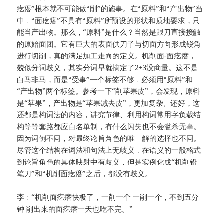
疙瘩”根本就不可能做“削”的施事。在“原料”和“产出物”当
中，“面疙瘩”不具有“原料”所预设的形状和质地要求，只
能当产出物。那么，“原料”是什么？当然是跟刀直接接触
的原始面团。它有巨大的表面供刀子与切面方向形成锐角
进行切削，真的满足加工走向的定义。机削面-面疙瘩，
貌似分词歧义，其实分词早就搞定了2+3没商量。这不是
白马非马，而是“受事”一个标签不够，必须用“原料”和
“产出物”两个标签。参考一下“削苹果皮”，会发现，原料
是“苹果”，产出物是“苹果减去皮”，更加复杂。还好，这
还都是构词法的内容，讲究节律、利用构词常用字负载结
构等等套路都应白名单制，有什么闪失也不会滥杀无辜。
因为词例不同，对最终论旨角色的唯一解的选择也不同。
尽管这个结构在词法和句法上无歧义，在语义的一般格式
到论旨角色的具体映射中有歧义，但是实例化成“机削铅
笔刀”和“机削面疙瘩”之后，都没有歧义。
李：“机削面疙瘩快极了，一削一个 一削一个，不到五分
钟 削出来的面疙瘩一天也吃不完。”