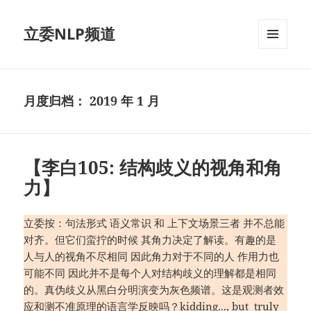
立委NLP频道
菜单和
挂件
月度归档：
2019 年 1 月
【李白105: 结构歧义的视角和角
力】
立委按：句法形式 语义常识 和 上下文场景三者 并不总能
对齐。但它们蛮拧的时候 其角力决定了解读。有趣的是
人与人的视角不尽相同 因此角力对于不同的人 作用力也
可能不同 因此并不是每个人对结构歧义的理解都是相同
的。真伪歧义从黑白分明演变为灰色频谱。这是观测者效
应和测不准原理的语言学反映吗？kidding..., but truly