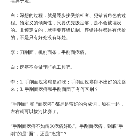
着鼻子走。
白：深想的过程，就是逐步接受抬杠者、犯错者角色的过
程。预定义的倾向性，只要优先级足够，是不会被埋没
的。非预定义的，就需要容错机制。容错往往都是有代价
的，不是只有好处没有坏处。
李：刀削面，机削面条，手削面疙瘩。
白：疙瘩不会做“削”的工具吧。
李：1. 手削面疙瘩就是好吃；手削面疙瘩削不出好的疙瘩
来；3. 手削面疙瘩和手削面团子有何区别？
“手削面” 和 “面疙瘩” 都是是蛮好的合成词，加在一起，
左右就可以拔河比赛了。
“手削面疙瘩不如糙米疙瘩好吃”。手削面疙瘩，到底“手
削”的是“面”，还是“疙瘩”？