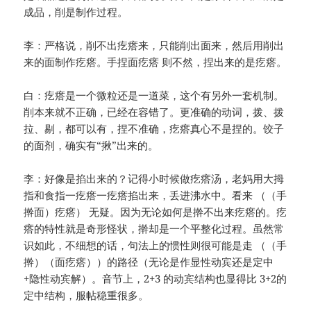
成品，削是制作过程。
李：严格说，削不出疙瘩来，只能削出面来，然后用削出
来的面制作疙瘩。手捏面疙瘩 则不然，捏出来的是疙瘩。
白：疙瘩是一个微粒还是一道菜，这个有另外一套机制。
削本来就不正确，已经在容错了。更准确的动词，拨、拨
拉、剔，都可以有，捏不准确，疙瘩真心不是捏的。饺子
的面剂，确实有“揪”出来的。
李：好像是掐出来的？记得小时候做疙瘩汤，老妈用大拇
指和食指一疙瘩一疙瘩掐出来，丢进沸水中。看来 （（手
擀面）疙瘩） 无疑。因为无论如何是擀不出来疙瘩的。疙
瘩的特性就是奇形怪状，擀却是一个平整化过程。虽然常
识如此，不细想的话，句法上的惯性则很可能是走 （（手
擀）（面疙瘩））的路径（无论是作显性动宾还是定中
+隐性动宾解）。音节上，2+3 的动宾结构也显得比 3+2的
定中结构，服帖稳重很多。