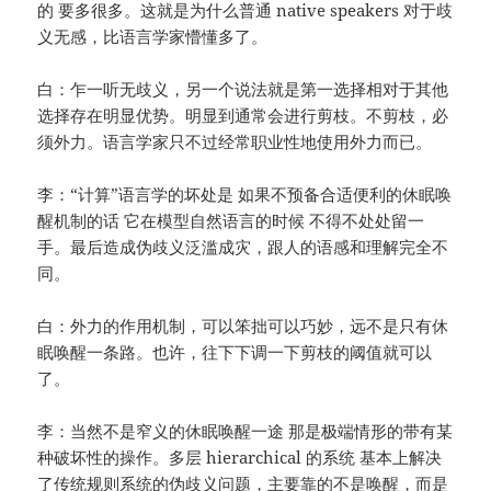
的 要多很多。这就是为什么普通 native speakers 对于歧
义无感，比语言学家懵懂多了。
白：乍一听无歧义，另一个说法就是第一选择相对于其他
选择存在明显优势。明显到通常会进行剪枝。不剪枝，必
须外力。语言学家只不过经常职业性地使用外力而已。
李：“计算”语言学的坏处是 如果不预备合适便利的休眠唤
醒机制的话 它在模型自然语言的时候 不得不处处留一
手。最后造成伪歧义泛滥成灾，跟人的语感和理解完全不
同。
白：外力的作用机制，可以笨拙可以巧妙，远不是只有休
眠唤醒一条路。也许，往下下调一下剪枝的阈值就可以
了。
李：当然不是窄义的休眠唤醒一途 那是极端情形的带有某
种破坏性的操作。多层 hierarchical 的系统 基本上解决
了传统规则系统的伪歧义问题，主要靠的不是唤醒，而是