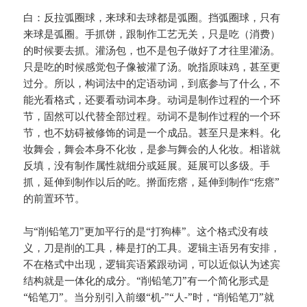
白：反拉弧圈球，来球和去球都是弧圈。挡弧圈球，只有
来球是弧圈。手抓饼，跟制作工艺无关，只是吃（消费）
的时候要去抓。灌汤包，也不是包子做好了才往里灌汤。
只是吃的时候感觉包子像被灌了汤。吮指原味鸡，甚至更
过分。所以，构词法中的定语动词，到底参与了什么，不
能光看格式，还要看动词本身。动词是制作过程的一个环
节，固然可以代替全部过程。动词不是制作过程的一个环
节，也不妨碍被修饰的词是一个成品。甚至只是来料。化
妆舞会，舞会本身不化妆，是参与舞会的人化妆。相谐就
反填，没有制作属性就细分或延展。延展可以多级。手
抓，延伸到制作以后的吃。擀面疙瘩，延伸到制作“疙瘩”
的前置环节。
与“削铅笔刀”更加平行的是“打狗棒”。这个格式没有歧
义，刀是削的工具，棒是打的工具。逻辑主语另有安排，
不在格式中出现，逻辑宾语紧跟动词，可以近似认为述宾
结构就是一体化的成分。“削铅笔刀”有一个简化形式是
“铅笔刀”。当分别引入前缀“机-”“人-”时，“削铅笔刀”就