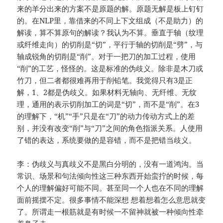
来的羊分出来的方案不是原题的解。原题无解是板上钉钉
的。在NLP里，靠借来的不同上下文组成（不是助力）的
解读，算不算原句的解读？我认为不算。垂直于轴（纹理
或纤维走向）的切削是“切”，平行于轴的切削是“劈”，与
轴成锐角的切削是“削”。对于一把刀的加工过程，使用
“削”的工艺，怪怪的。这是标准的伪歧义。除非是木刀或
竹刀，但二者都很难再用于削铅笔。我觉得只有3是正
解，1、2都是伪歧义。如果材料无轴向、无纤维、无纹
理，通用的表示切削加工的词是“切”，而不是“削”。在3
的理解下，“机”“手”只是在“刀”的动力传动方式上的差
别，并没有改变“削”与“刀”之间的角色指派关系。人使用
了错的表达，系统要做的是容错，而不是把错当歧义。
李：伪歧义与真歧义不是黑白分明的，没有一道鸿沟。当
常识、场景和句法倾向性这三种东西开始蛮拧的时候，每
个人的理解偏好可能不同。甚至同一个人也在不同的理解
面前摇摆不定。很多事情不能深想 想着想着怎么意思就变
了。所谓走一根筋就是有时候一不留神就被一种倾向性牵