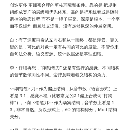
创造更多 更细密合理的剪枝环境和条件。靠的是 把规则
组织成宽广的层级和优先体系。靠的是把系统看成是随时
调控的动态过程 而不是一锤子买卖。深度是根本。一个平
面不仅爆炸 而且歧义泛滥。没有足够纵深的伸展空间。
白：有了深度再看从左向右和从一而终，都是浮云。更关
键的是，可比的对象一定有共同的可比的度量。不管你来
自句法分析、语义资源、统计数据还是事理图谱。
李：仔细再想，“削铅笔刀” 还是有蛮拧的感觉。不同结构
的音节数倾向性不同。蛮拧意味着歧义结构的角力。
<<削铅笔> 刀> 作为偏正结构，从音节数（语言形式）上
看是 3-1，感觉不稳（比较常见的2-1偏正合成词“打狗
棒”）。<削 <铅笔刀>> 作为动宾结构，音节数上看是 1-
3，非常自然。所以形式上，VO 的结构得分，Mod 结构
失分。