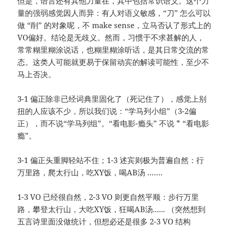
但是，语言还有其他力量在，其中包括常识语义。这个力
量的强弱感觉因人而异：有人对语义敏感，“刀” 怎么可以
做 “削” 的对象呢，不 make sense，立马否认了形式上的
VO偏好。结论是无歧义。然而，习惯于不求甚解的人，
常常糊里糊涂说话，也糊里糊涂听话，是其日常交流的常
态。这类人可能就更易于保留动宾的解读可能性，至少不
马上否决。
3-1 偏正除非已经词典里固化了（死记住了），感觉上别
扭的人应该不少，所以我们说：“学马列小组”（3-2偏
正），而不说“学马列组”。“看电影-瘾头” 不说 * “看电影
瘾”。
3-1 偏正头重脚轻站不住；1-3 述宾则极为普遍自然：行
万里路，爬太行山，吃XY饭，喝AB汤 …….
1-3 VO 已经很自然，2-3 VO 则更自然平顺：步行万里
路，攀登太行山，大吃XY饭，狂喝AB汤...... （突然想到
五言诗里面没做统计，但想必还是很多 2-3 VO 结构