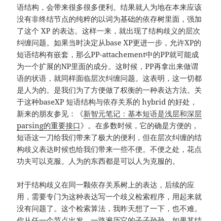
语结构，会带来很多很多便利。结果就人为地在本来应该
没有非终结节点的纯粹的以词为基础的依存树里面，强加
了这个 XP 的表达。这样一来，就出现了结构歧义的层次
纠缠问题。如果当时决定从base XP更进一步，允许XP的
短语结构有嵌套，那么PP-attachement中的PP就可能成
为一个扩展的NP里面的成分。这时候，PP再拿出来做谓
语的状语，就同样面临层次纠缠问题。这表明，这一切都
是人为的。是我们为了方便做了权衡的一种表达方法。关
于这种baseXP 短语结构与依存关系的 hybrid 的好处，
新来的朋友参见：《
新智元笔记：基本短语是浅层和深层
parsing的重要接口
》。在多数时候，它的确是方便的，
短语这一刀给我们带来了极大的便利，但在层次纠缠的结
构歧义表达时候也给我们带来一些不便。不便之处，花点
功夫可以克服。人为的东西都是可以人为克服的。
对于结构歧义在同一颗依存关系树上的表达，后续的应
用，需要专门为这种表达写一个歧义检索程序，用起来就
没有问题了。这个检索算法，我昨天想了一下，也不难。
你从任一个节点出发，一路遍历它的子子孙孙。如果其结