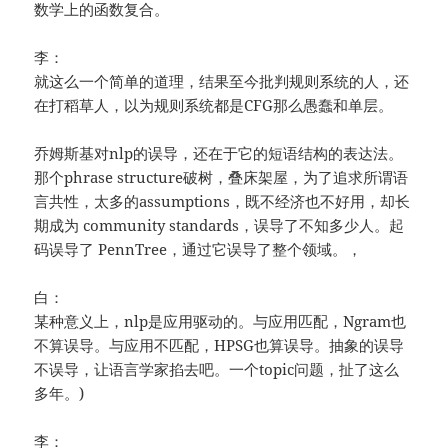
数学上的函数复合。
李：
就这么一个简单的道理，结果至今批判规则系统的人，还
在打稻草人，以为规则系统都是CFG那么愚蠢和单层。
乔姆斯基对nlp的误导，还在于它的短语结构的表达法。
那个phrase structure破树，叠床架屋，为了追求所谓语
言共性，太多的assumptions，既不经济也不好用，却长
期成为 community standards，误导了不知多少人。起
码误导了 PennTree，通过它误导了整个领域。，
白：
某种意义上，nlp是应用驱动的。与应用匹配，Ngram也
不算误导。与应用不匹配，HPSG也算误导。抽象的误导
不误导，让语言学家掐去吧。一个topic问题，扯了这么
多年。)
李：