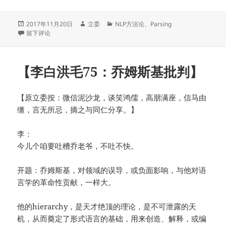
发
作
分
2017年11月20日
立委
NLP方法论
、
Parsing
布
于【李白76：跨层次结构歧义的识别表达痛点】
者
类
留下评论
于
【李白洪毛75：乔姆斯基批判】
【原立委按：微信泥沙龙，谈笑鸿儒，高朋满座，信马由
缰，言无所忌，摘之与同仁分享。】
李：
今儿个咱要吐槽乔老爷，不吐不快。
开题：乔姆斯基，对领域的误导，或负面影响，与他对语
言学的革命性贡献，一样大。
他的hierarchy，是天才绝顶的理论，是不可泄露的天
机，从而奠定了形式语言的基础，用来创造、解释，或编