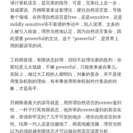
译计算机语言，是完美的指导。可是，完美往上走一步，
就成谬误。乔姆斯基拿这套理论，硬往自然语言套，导致
整个领域，在所谓自然语言是free，还是sensitive，还是
mildly sensitive等不靠谱的争论中，陷入泥潭。太多的
人被引入歧途，理所当然地认定，因为自然语言复杂，因
此需要 powerful的文法。这个 “powerful”，是世界上
用的最误导的词。
工程师发现，有限状态好用，但经不起理论家的批判：你
那玩意儿太低级，不够 powerful，只能拿来凑合事儿。
实际上，做过大工程的人都明白，对象的复杂，并不是使
用复杂机制的理由，有本事使用简单机制对付复杂的对
象，才是高手。
乔姆斯基最大的误导就是，用所谓自然语言的center递归
性，一杆子打死有限状态，他所举的center递归的英语实
例，牵强和罕见到了几乎可笑的地步，绝非自然语言的本
性。结果一代人还是信服他了，彻底地被洗脑，理所当然
以为必须超越有限状态才可以做自然语言深度分析。