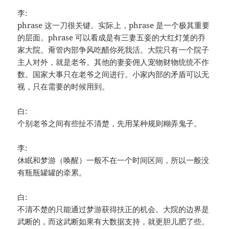
李:
phrase 这一刀很关键。实际上，phrase 是一个极其重要
的层面。phrase 可以看成是有三妻五妾的大红灯笼的乔
家大院。甭管内部争风吃醋你死我活。大院只有一个院子
主人对外，就是老爷。其他的妻妾佣人宠物财物统统不作
数。国家大事只在老爷之间进行。小家内部的矛盾可以无
视，只在需要的时候用到。
白:
个别老爷之间有些扯不清楚，先用某种规则糊弄鬼子。
李:
休眠和梦游（唤醒）一般不在一个时间区间，所以一般没
有瓶瓶罐罐的牵累。
白:
不清不楚的只能通过梦游获得扶正的机会。大院的边界是
武断的，而这武断如果有大数据支持，就更胆儿肥了些。