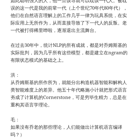
如此聪明强大的人，他一旦误导就可以耽误一代人。被耽
误的这一代是我的前辈一代（上个世纪70年代80年代），
他们在自然语言理解上的工作几乎一律为玩具系统，在实
际应用上无所作为，从而直接导致了下一代人的反叛。老
一代被打得稀里哗啦，逐渐退出主流舞台。
在过去30年中，统计NLP的所有成就，都是对乔姆斯基的
实际批判，因为几乎所有这些模型，都是建立在ngram的
有限状态模式的基础之上。
洪：
从乔姆斯基的所作所为，就能分出构造机器智能和解构人
类智能难度上的差异。他五十年代略施小计就把形式语言
夯成了计算机的Cornerstone，可是穷毕生精力，总是在
重构其语言学理论。
毛：
如果没有乔老的那些理论，人们能做出计算机语言编译
吗？）