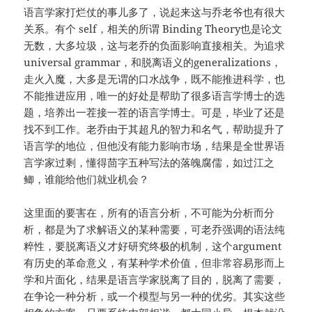
语言学家打烂仗的事儿多了，说起来这与乔老爷也有很大
关系。有个 self，相关的所谓 Binding Theory也是论文
无数，大多垃圾，这与老乔的负面影响直接相关。为追求
universal grammar，和脱离语义的generalizations，
走火入魔，大多是无谓的口水战争，既不能推进科学，也
不能推进应用，唯一的好处是帮助了很多语言学博士的选
题，培养出一茬接一茬的语言学博士。可是，毕业了还是
找不到工作。老乔由于其超凡的智力和名气，帮助提升了
语言学的地位，但他没有能力影响市场，结果是全世界语
言学家过剩，懂得茴字五种写法的落魄腐儒，如过江之
鲫，谁能给他们就业机会？
这里面的要害在，所有的语言分析，不可能为分析而分
析，都是为了求解语义的某种需要，可老乔强调的语法纯
粹性，要脱离语义才好研究终极的机制，这个argument
有历史的革命意义，有某种学术价值，但非常容易形而上
学和片面化，结果是语言学家脱离了目的，脱离了需要，
在争论一种分析，或一个模型与另一种的优劣。其实这些