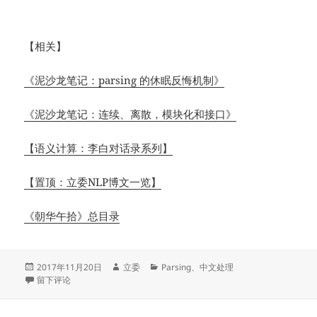
【相关】
《泥沙龙笔记：parsing 的休眠反悔机制》
《泥沙龙笔记：连续、离散，模块化和接口》
【语义计算：李白对话录系列】
【置顶：立委NLP博文一览】
《朝华午拾》总目录
发
作
分
2017年11月20日
立委
Parsing
、
中文处理
布
于【李白77：基本短语是浅层和深层parsing的重要接口】
者
类
留下评论
于