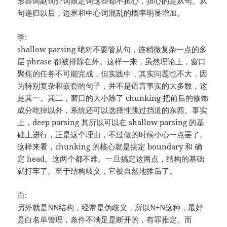
形容词副词介词限定词这些都不担心，担心的是从句。从
句递归以后，边界和中心词混乱的概率明显增加。
李:
shallow parsing 绝对不要管从句，连稍微复杂一点的多
层 phrase 都被排除在外。这样一来，虽然理论上，窗口
聚焦的任务不可能完成，但实践中，其实问题也不大，因
为特别复杂和嵌套的句子，并不是语言事实的大多数，这
是其一。其二，窗口的大小除了 chunking 把前后的修饰
成分吃掉以外，系统还可以选择性跳过挡道的东西。事实
上，deep parsing 其所以可以在 shallow parsing 的基
础上进行，正是这个理由，不过做的时候小心一点罢了。
这样来看，chunking 的核心就是搞定 boundary 和 确
定 head。这两个都不难。一旦搞定这两点，结构的基础
就打牢了。至于结构歧义，它被自然地推后了。
白:
另外就是NN结构，经常是伪歧义，所以N+N这种，最好
是白名单管理，条件不满足是断开的，有罪推定。而