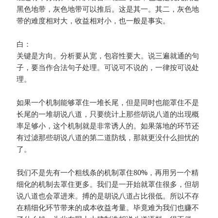
黑色地带，灰色地带可以推后。这是其一。其二，灰色地
带的难度相对大，收益相对小，也一般是事实。
白：
关键是方向。分析要从宽，包容性要大。说三遍就通的句
子，要当作合法句子处理。可说可不说的，一律按可说处
理。
如果一个机制能够罩住一堆长尾，但是同时也能罩住不是
长尾的一堆胡说八道，只要统计上那些胡说八道的出现概
率足够小，这个机制就是非常诱人的。如果落地的环节还
有过滤那些胡说八道的第二道防线，那就更没什么担忧的
了。
我们不是先有一个粗线条的机制罩住80%，再用另一个精
细化的机制去罩住更多。我们是一开始就罩住很多，但胡
说八道也会罩进来。搏的是胡说八道占比很低。所以不存
在精细化环节带来的成本收益考量。毕竟难为我们也赚不