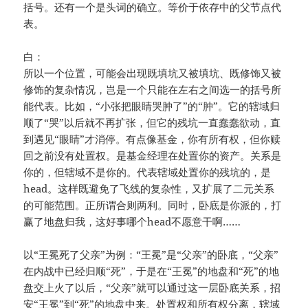
括号。还有一个是头词的确立。等价于依存中的父节点代
表。
白：
所以一个位置，可能会出现既填坑又被填坑、既修饰又被
修饰的复杂情况，岂是一个只能在左右之间选一的括号所
能代表。比如，“小张把眼睛哭肿了”的“肿”。它的辖域归
顺了“哭”以后就不再扩张，但它的残坑一直蠢蠢欲动，直
到遇见“眼睛”才消停。有点像基金，你有所有权，但你赎
回之前没有处置权。是基金经理在处置你的资产。关系是
你的，但辖域不是你的。代表辖域处置你的残坑的，是
head。这样既避免了飞线的复杂性，又扩展了二元关系
的可能范围。正所谓合则两利。同时，卧底是你派的，打
赢了地盘归我，这好事哪个head不愿意干啊……
以“王冕死了父亲”为例：“王冕”是“父亲”的卧底，“父亲”
在内战中已经归顺“死”，于是在“王冕”的地盘和“死”的地
盘交上火了以后，“父亲”就可以通过这一层卧底关系，招
安“王冕”到“死”的地盘中来。处置权和所有权分离，辖域