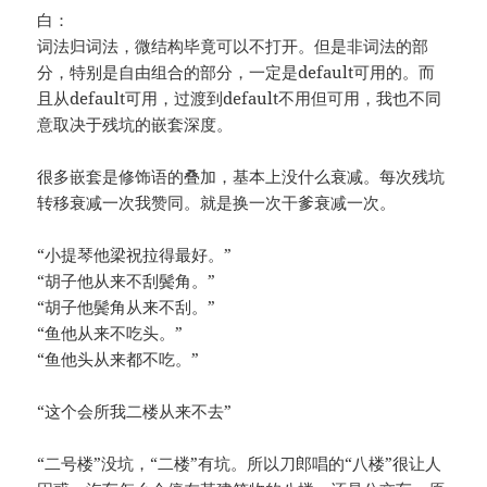
白：
词法归词法，微结构毕竟可以不打开。但是非词法的部
分，特别是自由组合的部分，一定是default可用的。而
且从default可用，过渡到default不用但可用，我也不同
意取决于残坑的嵌套深度。
很多嵌套是修饰语的叠加，基本上没什么衰减。每次残坑
转移衰减一次我赞同。就是换一次干爹衰减一次。
“小提琴他梁祝拉得最好。”
“胡子他从来不刮鬓角。”
“胡子他鬓角从来不刮。”
“鱼他从来不吃头。”
“鱼他头从来都不吃。”
“这个会所我二楼从来不去”
“二号楼”没坑，“二楼”有坑。所以刀郎唱的“八楼”很让人