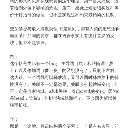
构的形式约束来实现或贯彻这个理据。第一是太死板，没
有给例外留下容纳的余地。第二，感觉上短语结构这种等
价于打括号的做法，也不是实现这种约束最精简的机制。
交叉禁忌与最大跨度类似 都是原则，都有人类的思维逻辑
里面某种共同的要求，都在语言事实上有统计意义的反
映，但都不是铁律。
白：
这个括号类比有一个bug，主导词（坑）和跟随词（萝
卜）以及修饰词（萝卜皮）的区别没有了，只剩下左右。
这大错。一个词既可以释放坑，又可以同时释放萝卜的特
性没有了。关联不一定是边界。关联会引起辖域变化，但
不一定是自家辖域。a和b关联，引起c辖域的变化。因为c
是head，管着b，但b的辖域就那样了。不会因为新增关
联而扩张。
李：
那是一个比喻。短语结构两个要素：一个是左右边界，即