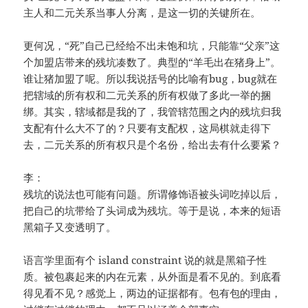
主人和二元关系当事人分离，是这一切的关键所在。
更何况，“死”自己已经给不出未饱和坑，只能靠“父亲”这
个加盟店带来的残坑凑数了。典型的“羊毛出在猪身上”。
谁让猪加盟了呢。所以我说括号的比喻有bug，bug就在
把辖域的所有权和二元关系的所有权做了多此一举的捆
绑。其实，辖域都是我的了，我管辖范围之内的残坑归我
支配有什么大不了的？只要有支配权，这局棋就走得下
去，二元关系的所有权只是个名份，给出去有什么要紧？
李：
残坑的说法也可能有问题。所谓修饰语被头词吃掉以后，
把自己的坑带给了头词成为残坑。等于是说，本来的短语
黑箱子又变透明了。
语言学里面有个 island constraint 说的就是黑箱子性
质。被包裹起来的内在元素，从外面是看不见的。到底看
得见看不见？感觉上，两边的证据都有。包有包的理由，