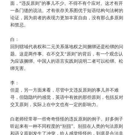
面，“违反原则”的事儿不少。不得不有个应对。这才有开
一条门缝的说法。才有依存关系图优于短语结构句法树的
论证，因为前者的表现力更加丰富自由，没有那么多原则
和禁忌。
白：
回到辖域代表权和二元关系落地权之间捆绑还是松绑的问
题。这是两件事。在不交叉“原则”的背后，有一个观念认
为应该捆绑。中国人的语言实践则说明二者可以松绑。松
绑无害。
李：
但是，另一方面来看，尽管中文违反原则的事儿并不难
寻，但隐隐约约感觉，英语中有效的那些原则，包括反对
交叉原则，实际上在中文也有一定的影响力。
白老师经常举一些奇奇怪怪的违反原则的例子。好多例子
听起来有一种不同程度的“别扭”。别扭在人类的句法原则
和语义原则发生了冲突，给人感觉怪怪的，到底是合法非