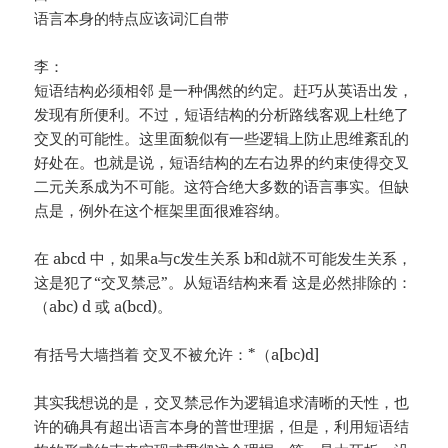
语言本身的特点应该词汇自带
李：
短语结构必须相邻 是一种偶然的约定。赶巧从英语出发，
发现有所便利。不过，短语结构的分析路线客观上杜绝了
交叉的可能性。这里面貌似有一些逻辑上防止思维紊乱的
好处在。也就是说，短语结构的左右边界的约束使得交叉
二元关系成为不可能。这符合绝大多数的语言事实。但缺
点是，例外在这个框架里面很难容纳。
在 abcd 中，如果a与c发生关系 b和d就不可能发生关系，
这是犯了“交叉禁忌”。从短语结构来看 这是必然排除的：
（abc) d 或 a(bcd)。
有括号大墙挡着 交叉不被允许：*（a[bc)d]
其实我想说的是，交叉禁忌作为逻辑追求清晰的天性，也
许的确具有超出语言本身的普世理据，但是，利用短语结