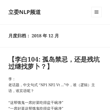
立委NLP频道
菜单和
挂件
月度归档：
2018 年 12 月
【李白104: 孤岛禁忌，还是残坑
过继找萝卜？】
李：
老话题，中文句式 “NP1 NP2 Vt ...”中，谁（逻辑）主
语，谁宾语呢？
“这帮饿鬼一席好菜吃得盆干碗净”
“一席好菜这帮饿鬼吃得盆干碗净”