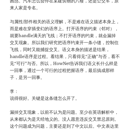
困惑。汽车怎么会停在某建筑物的八楼，还是公交车，原
来人家是专名。
与属性/部件相关的语义理解，不是难在语义描述本身上，
而是难在穿插变幻的语序上。打开语序的约束（邻对），
就要handle满天的飞线；不打开语序的约束，就会漏掉
交叉现象。所以我们研究把语序约束开一条小缝，控制住
飞线，同时又能捕捉交叉。语义本身的描述是结果，
handle语序是过程。看结果，只看得见“正确”与否，看不
见“可行”与否。所以，HowNet告诉我们语义长什么样是
一回事，通过一个可行的过程把握语序，最后搞成那样
子，是另一回事。
李：
说得很好。关键是这条缝怎么开了。
漏掉交叉现象，以前不认为是问题。至少在英语解析中，
从来都认为是天经地义的。没人愿意违反交叉禁忌原则。
这个问题成为问题，主要还是到了中文以后。中文表达里