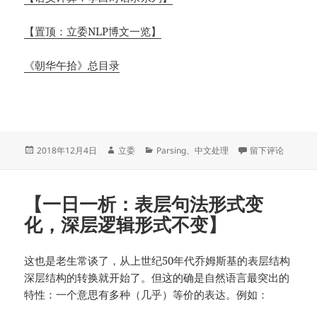
【置顶：立委NLP博文一览】
《朝华午拾》总目录
发
作
分
于【李白104:
2018年12月4日
立委
Parsing
、
中文处理
留下评论
布
者
类
于
【一日一析：表层句法形式变
化，深层逻辑形式不变】
这也是老生常谈了，从上世纪50年代乔姆斯基的表层结构
深层结构的转换就开始了。但这的确是自然语言最突出的
特性：一个意思有多种（几乎）等价的表达。例如：