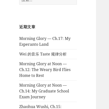
索：
近期文章
Morning Glory — Ch.17: My
Esperanto Land
Wei 的音乐 Taste 规律分析
Morning Glory at Noon —
Ch.12: The Weary Bird Flies
Home to Rest
Morning Glory at Noon —
Ch.14: My Graduate School
Exam Journey
Zhaohua Wushi, Ch.15: