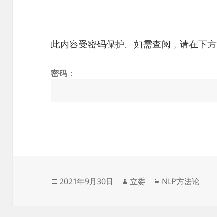
此内容受密码保护。如需查阅，请在下方
密码：
发
作
分
2021年9月30日
立委
NLP方法论
布
者
类
于