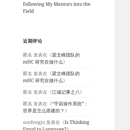
Following My Mentors into the
Field
近期评论
匿名
发表在《
梁文峰团队的
mHC 研究在做什么
》
匿名
发表在《
梁文峰团队的
mHC 研究在做什么
》
匿名
发表在《
江城记事之八
》
匿名
发表在《
“宇宙操作系统”：
世界是怎么搭建的？
》
sunfengju
发表在《
Is Thinking
Equal to Language?
》