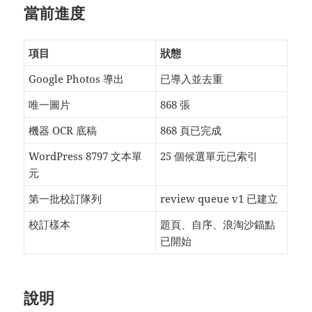
當前進度
項目
狀態
Google Photos 導出
已導入並去重
唯一圖片
868 張
機器 OCR 底稿
868 頁已完成
WordPress 8797 文本單
25 個候選單元已索引
元
第一批校訂隊列
review queue v1 已建立
校訂樣本
題頁、自序、浪淘沙錨點
已開始
說明