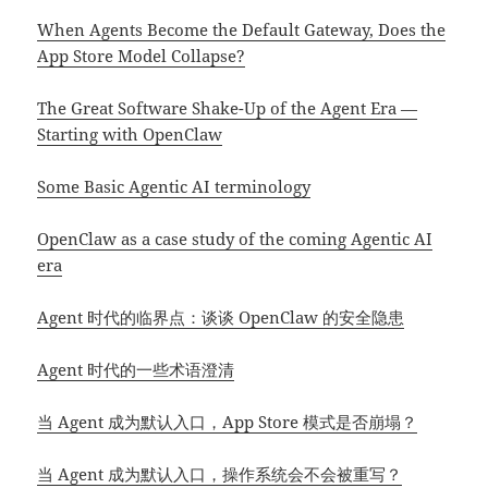
When Agents Become the Default Gateway, Does the
App Store Model Collapse?
The Great Software Shake-Up of the Agent Era —
Starting with OpenClaw
Some Basic Agentic AI terminology
OpenClaw as a case study of the coming Agentic AI
era
Agent 时代的临界点：谈谈 OpenClaw 的安全隐患
Agent 时代的一些术语澄清
当 Agent 成为默认入口，App Store 模式是否崩塌？
当 Agent 成为默认入口，操作系统会不会被重写？