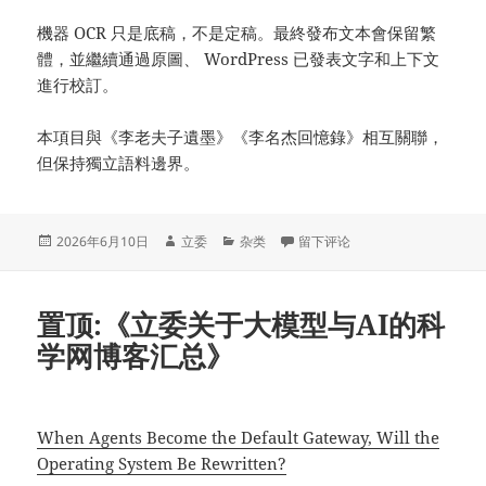
機器 OCR 只是底稿，不是定稿。最終發布文本會保留繁
體，並繼續通過原圖、 WordPress 已發表文字和上下文
進行校訂。
本項目與《李老夫子遺墨》《李名杰回憶錄》相互關聯，
但保持獨立語料邊界。
发
作
分
于李應繁詩文手稿整理 Wiki：
2026年6月10日
立委
杂类
留下评论
布
者
类
于
置顶:《立委关于大模型与AI的科
学网博客汇总》
When Agents Become the Default Gateway, Will the
Operating System Be Rewritten?