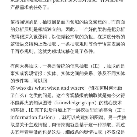
产品需求的任务了。
值得强调的是，抽取层是面向领域的语义聚焦的，而前面
的分析层则是领域独立的。因此，一个好的架构是把分析
做得很深入很逻辑，以便减轻抽取的负担。在深度分析的
逻辑语义结构上做抽取，一条抽取规则等价于语言表层的
千百条规则。这就为领域转移创造了条件。
有两大类抽取，一类是传统的信息抽取（IE），抽取的是
事实或客观情报：实体、实体之间的关系、涉及不同实体
的事件等，可以回
答 who dis what when and where （谁在何时何地做
了什么）之类的问题。这个客观情报的抽取就是如今火得
不能再火的知识图谱（knowledge graph）的核心技术
和基础，IE 完了以后再加上下一层挖掘里面的整合（IF：
information fusion），就可以构建知识图谱。另一类抽
取是关于主观情报，舆情挖掘就是基于这一种抽取。我过
去五年着重做的也是这块，细线条的舆情抽取（不仅仅是