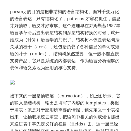
parsing 的目的是把非结构的语言结构化。面对千变万化
的语言表达，只有结构化了，patterns 才容易抓住，信息
才好抽取，语义才好求解。这个道理早在乔姆斯基1957年
语言学革命后提出表层结构到深层结构转换的时候，就开
始成为（计算）语言学的共识了。结构树不仅是表达句法
关系的枝干（arcs），还包括负载了各种信息的单词或短
语的叶子（nodes）。结构树虽然重要，但一般不能直接
支持产品，它只是系统的内部表达，作为语言分析理解的
载体和语义落地为应用的核心支持。
接下来的一层是抽取层 （extraction），如上图所示。它
的输入是结构树，输出是填写了内容的 templates，类似
于填表：就是对于应用所需要的情报，预先定义一个表格
出来，让抽取系统去填空，把语句中相关的词或短语抓出
来送进表中事先定义好的栏目（fields）去。这一层已经
从原先的领域独立的 parser 进入面对领域、针对应用和