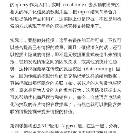
的 query 作为入口，实时（real time）去从抽取出来的
相关的碎片化信息的数据库里，把 top n 结果简单合并，
然后提供给产品和用户。这实际上也是挖掘，不过是用检
索的方式实现了简单的挖掘就直接支持应用了。
实际上，要想做好挖掘，这里有很多的工作可做，不仅可
以整合提高已有情报的质量。而且，做得深入的话，还可
以挖掘出隐藏的情报，即不是元数据里显式表达出来的情
报，譬如发现情报之间的因果关系，或其他的统计性趋
势。这种挖掘最早在传统的数据挖掘（data mining）里
做，因为传统的挖掘针对的是交易记录这样的结构数据，
容易挖掘出那些隐含的关联（如，买尿片的人常常也买啤
酒，原来是新为人父的人的惯常行为，这类情报挖掘出来
可以帮助优化商品摆放和销售）。如今，自然语言也结构
化为抽取的碎片情报在数据库了，当然也就可以做隐含关
联的情报挖掘来提升情报的价值。
第四张架构图是NLP应用（apps）层。在这一层，分析、
抽取、挖掘出来的种种情报可以支持不同NLP产品和服