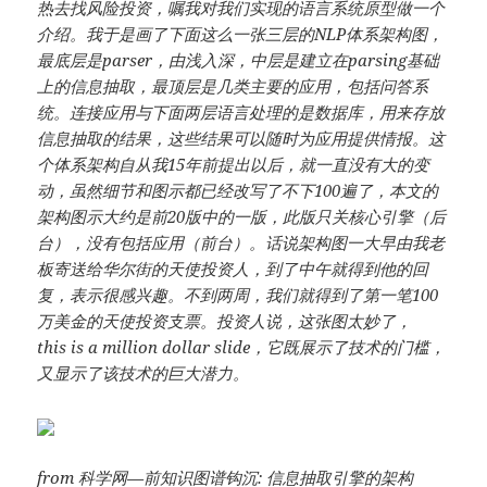
热去找风险投资，嘱我对我们实现的语言系统原型做一个
介绍。我于是画了下面这么一张三层的NLP体系架构图，
最底层是parser，由浅入深，中层是建立在parsing基础
上的信息抽取，最顶层是几类主要的应用，包括问答系
统。连接应用与下面两层语言处理的是数据库，用来存放
信息抽取的结果，这些结果可以随时为应用提供情报。这
个体系架构自从我15年前提出以后，就一直没有大的变
动，虽然细节和图示都已经改写了不下100遍了，本文的
架构图示大约是前20版中的一版，此版只关核心引擎（后
台），没有包括应用（前台）。话说架构图一大早由我老
板寄送给华尔街的天使投资人，到了中午就得到他的回
复，表示很感兴趣。不到两周，我们就得到了第一笔100
万美金的天使投资支票。投资人说，这张图太妙了，
this is a million dollar slide，它既展示了技术的门槛，
又显示了该技术的巨大潜力。
from
科学网—前知识图谱钩沉: 信息抽取引擎的架构