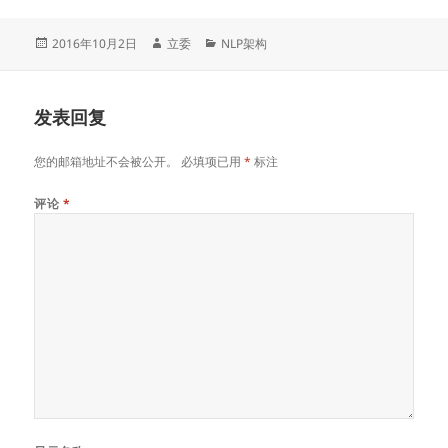
发
作
分
2016年10月2日
立委
NLP架构
布
者
类
于
发表回复
您的邮箱地址不会被公开。
必填项已用
*
标注
评论
*