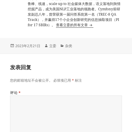
鲁棒、线速，scale up to 社会媒体大数据，语义落地到舆情
挖掘产品，成为美国NLP工业落地的领跑者。Cymfony前研
发副总八年，曾荣获第一届问答系统第一名（TREC-8 QA
Track），并赢得17个小企业创新研究的信息抽取项目（PI
for 17 SBIRs）。
查看立委的所有文章
发
作
分
2023年2月21日
立委
杂类
布
者
类
于
发表回复
您的邮箱地址不会被公开。
必填项已用
*
标注
评论
*