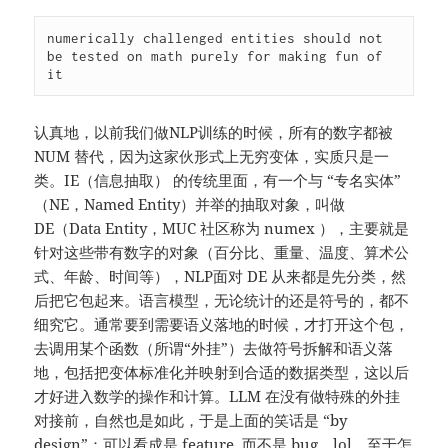
numerically challenged entities should not 
be tested on math purely for making fun of 
it
认真地，以前我们做NLP训练的时候，所有的数字都被
NUM 替代，因为这家伙形式上无穷变体，实质只是一
类。IE（信息抽取） 的传统里面，有一个与 “专名实体”
（NE，Named Entity）并举的抽取对象，叫做
DE（Data Entity，MUC 社区称为 numex ），主要就是
针对这些带有数字的对象（百分比、重量、温度、算术公
式、年龄、时间等），NLP面对 DE 从来都是先分类，然
后把它包起来。语言模型，无论统计的还是符号的，都不
细究它。通常要到需要语义落地的时候，才打开这个包，
去调用某个函数（所谓“外挂”）去做符号拆解和语义落
地，包括把变体标准化并映射到合适的数据类型，这以后
才好进入数学的操作和计算。LLM 在没有做特殊的外挂
对接前，自然也是如此，于是上面的笑话是 “by
design”：可以看成是 feature, 而不是 bug，lol。至于怎