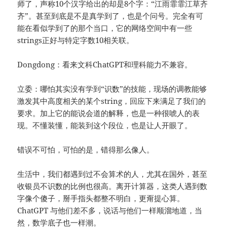
师了，声称10个汉字给出的却是8个字：“江雨霏霏江草齐
齐”。甚至到底是不是真学到了，也是个问号。完全有可
能在看似学到了的那个当口，它的网络空间中有一些
strings正好与特定字数10相关联。
Dongdong：看来文科ChatGPT和理科能力不兼容。
立委：哪怕其实没有学到“识数”的技能，现场的调教能够
激发其中高度相关的某个string，回应下来满足了我们的
要求。加上它的能说会道的解释，也是一种很唬人的表
现。不懂装懂，能装到这个段位，也是让人开眼了。
错误不可怕，可怕的是，错得那么像人。
生活中，我们都遇到过不会算术的人，尤其在国外，甚至
收银员不识数的比例也很高。离开计算器，这类人遇到数
字像个傻子，掰手指头都整不明白，更甭提心算。
ChatGPT 与他们差不多，说话与他们一样顺溜地道，当
然，数学底子也一样潮。