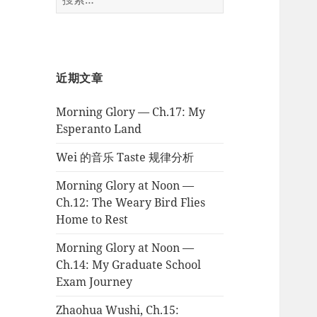
索：
近期文章
Morning Glory — Ch.17: My
Esperanto Land
Wei 的音乐 Taste 规律分析
Morning Glory at Noon —
Ch.12: The Weary Bird Flies
Home to Rest
Morning Glory at Noon —
Ch.14: My Graduate School
Exam Journey
Zhaohua Wushi, Ch.15: