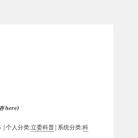
here)
6
|
个人分类:
立委科普
|
系统分类:
科