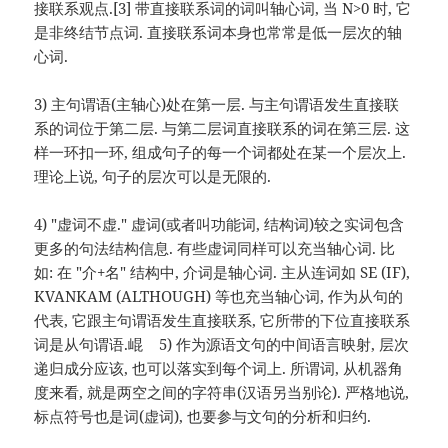
接联系观点.[3] 带直接联系词的词叫轴心词, 当 N>0 时, 它
是非终结节点词. 直接联系词本身也常常是低一层次的轴
心词.
3) 主句谓语(主轴心)处在第一层. 与主句谓语发生直接联
系的词位于第二层. 与第二层词直接联系的词在第三层. 这
样一环扣一环, 组成句子的每一个词都处在某一个层次上.
理论上说, 句子的层次可以是无限的.
4) "虚词不虚." 虚词(或者叫功能词, 结构词)较之实词包含
更多的句法结构信息. 有些虚词同样可以充当轴心词. 比
如: 在 "介+名" 结构中, 介词是轴心词. 主从连词如 SE (IF),
KVANKAM (ALTHOUGH) 等也充当轴心词, 作为从句的
代表, 它跟主句谓语发生直接联系, 它所带的下位直接联系
词是从句谓语.崐 5) 作为源语文句的中间语言映射, 层次
递归成分应该, 也可以落实到每个词上. 所谓词, 从机器角
度来看, 就是两空之间的字符串(汉语另当别论). 严格地说,
标点符号也是词(虚词), 也要参与文句的分析和归约.