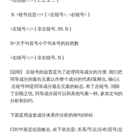
<自然数>::= { 1, 2, 3, ... }
<链号信息>::= { <左链号>, <右链号> }
<左链号>::= { 非左链号, 99, N }
N=大于句首号小于句末号的自然数
<右链号>::= { 非右链号, N }
[说明] 左链号的设置是为了处理同等成分的方便. 我们把
同等成分的最右元素认作整个成分的代表(落脚点, 轴心).
左链号99是同等成分最左元素的标志. 有了左链号, 消除
了后顾之忧, 同等成分就可以和其他句素一样, 参加文句的
分析和归约.
下面是用这套成分体系作分析的例句(004):
CDC中形态信息略去, 余下依次是: 关系/节点/分布/层号/左