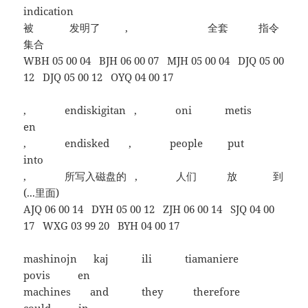
indication
被 发明了 , 全套 指令
集合
WBH 05 00 04 BJH 06 00 07 MJH 05 00 04 DJQ 05 00
12 DJQ 05 00 12 OYQ 04 00 17
, endiskigitan , oni metis
en
, endisked , people put
into
, 所写入磁盘的 , 人们 放 到
(...里面)
AJQ 06 00 14 DYH 05 00 12 ZJH 06 00 14 SJQ 04 00
17 WXG 03 99 20 BYH 04 00 17
mashinojn kaj ili tiamaniere
povis en
machines and they therefore