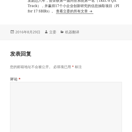
发副总八年，曾荣获第一届问答系统第一名（TREC-8 QA
Track），并赢得17个小企业创新研究的信息抽取项目（PI
for 17 SBIRs）。
查看立委的所有文章
发
作
分
2016年8月29日
立委
机器翻译
布
者
类
于
发表回复
您的邮箱地址不会被公开。
必填项已用
*
标注
评论
*