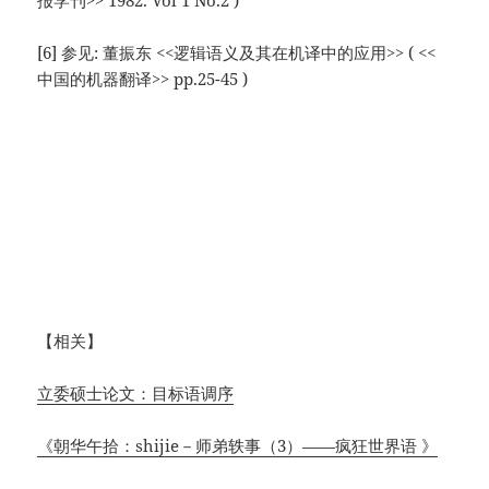
报学刊>> 1982. Vol 1 No.2 )
[6] 参见: 董振东 <<逻辑语义及其在机译中的应用>> ( <<
中国的机器翻译>> pp.25-45 )
【相关】
立委硕士论文：目标语调序
《朝华午拾：shijie－师弟轶事（3）——疯狂世界语 》