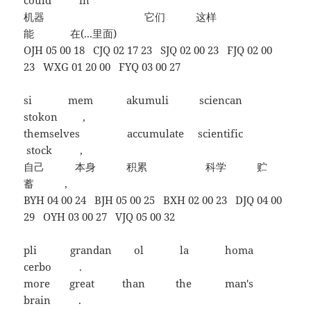
could in
机器 它们 这样
能 在(...里面)
OJH 05 00 18 CJQ 02 17 23 SJQ 02 00 23 FJQ 02 00
23 WXG 01 20 00 FYQ 03 00 27
si mem akumuli sciencan
stokon ,
themselves accumulate scientific
stock ,
自己 本身 积累 科学 贮
蓄 ,
BYH 04 00 24 BJH 05 00 25 BXH 02 00 23 DJQ 04 00
29 OYH 03 00 27 VJQ 05 00 32
pli grandan ol la homa
cerbo .
more great than the man's
brain .