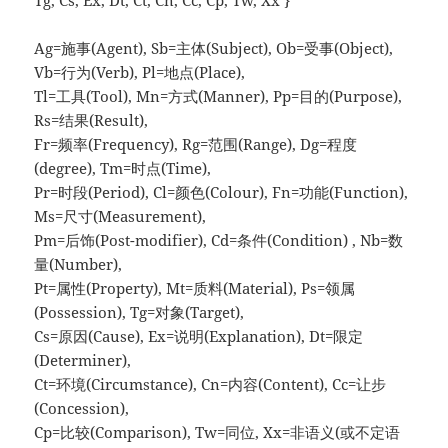
Tg, Cs, Ex, Dt, Ct, Cn, Cc, Cp, Tw, Xx }
Ag=施事(Agent), Sb=主体(Subject), Ob=受事(Object),
Vb=行为(Verb), Pl=地点(Place),
Tl=工具(Tool), Mn=方式(Manner), Pp=目的(Purpose),
Rs=结果(Result),
Fr=频率(Frequency), Rg=范围(Range), Dg=程度
(degree), Tm=时点(Time),
Pr=时段(Period), Cl=颜色(Colour), Fn=功能(Function),
Ms=尺寸(Measurement),
Pm=后饰(Post-modifier), Cd=条件(Condition) , Nb=数
量(Number),
Pt=属性(Property), Mt=质料(Material), Ps=领属
(Possession), Tg=对象(Target),
Cs=原因(Cause), Ex=说明(Explanation), Dt=限定
(Determiner),
Ct=环境(Circumstance), Cn=内容(Content), Cc=让步
(Concession),
Cp=比较(Comparison), Tw=同位, Xx=非语义(或不定语