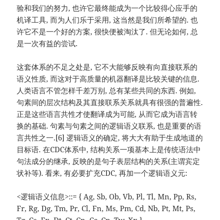
验和我们的努力, 也许它最终能成为一个比较得心应手的
机译工具, 而为人们乐于采用, 这当然是我们所希望的. 也
许它不是一个好的方案, 很快便被淘汰了. 但无论如何, 总
是一次有益的尝试.
这套体系的不足之处是, 它不大能够反映有向直接联系的
语义性质, 而这对于高质量的机器翻译是比较关键的信息.
人类语言不管怎样千差万别, 总有某些共同的东西. 例如,
句素间的层次结构及其直接联系关系就具有很强的普遍性.
正是这些语言共性才使翻译成为可能, 从而它成为语言转
换的基础. 句素与句素之间的逻辑语义联系, 也是重要的语
言共性之一.[6] 逻辑语义的确定, 将大大有助于生成地道的
目标语. 在CDC体系中, 结构关系一项基本上是传统语法中
句法成分的继承, 反映的是句子表层结构的关系(主谓宾定
状补等). 看来, 有必要扩充CDC, 再加一个逻辑语义元:
<逻辑语义信息>::= { Ag, Sb, Ob, Vb, Pl, Tl, Mn, Pp, Rs,
Fr, Rg, Dg, Tm, Pr, Cl, Fn, Ms, Pm, Cd, Nb, Pt, Mt, Ps,