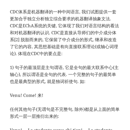
CDC体系是机器翻译的一种中间语言, 我们试图提供一套
更加合乎独立分析独立综合要求的机器翻译抽象文法.
CDC是EChA系统的关键, 它体现了我们对语言结构的看法
和对机器翻译的认识. CDC是直接从导师们的中介成分体
系[2] 脱胎而来的, 它保留了中介成分的形式, 继承和改造
了它的内容, 其思想基础是有向直接联系理论(或轴心词理
论). 体现在CDC中的要点是:
1) 句子的最顶层是主句谓语, 它是全句的最大联系中心(主
轴心), 所以谓语是全句的代表. 一个完整的句子的最简单
也是最典型的形式, 就是独词祈使句. 如:
Venu! Come! 来!
任何其他句子(无谓句是不完整句, 除外)都是从上面的简单
形式一层一层推衍出来的: