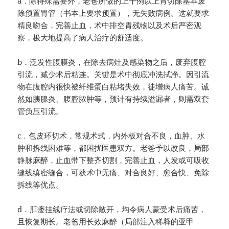
a．除特殊需要外，老爸所做的上千例以上胃切除基本废
除预置胃管（书本上要求预置），无失败病例。这就要求
精良吻合，完善止血，术中排空胃残物以及术后严密观
察，极大地提高了病人治疗的舒适度。
b．泛发性腹膜炎，在除去病灶及感染物之后，废弃腹腔
引流，减少术后粘连。关键是术中彻底冲洗拭净。因引流
物在腹腔内很快被纤维蛋白粘堵失效，徒增病人痛苦。诚
然如胰腺炎、腹腔脓肿等，预计有持续溢漏者，则需双套
管负压引流。
c．包皮环切术，常规术式，内外板对合不良，血肿、水
肿和拆线困难等，都困扰医患双方。老爸予以改良，局部
静脉麻醉，止血带下整齐切割，完善止血，人发或可吸收
缝线缜密缝合，可获术中无痛、对合良好、愈合快、免除
拆线等优点。
d．肛瘘挂线疗法或切除敞开，均令病人蒙受术后痛苦，
且恢复期长。老爸用长效麻醉（局部注入稀释的亚甲