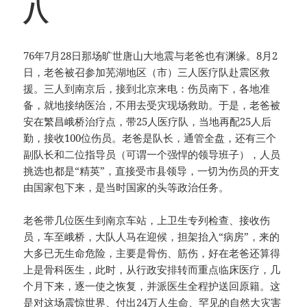
八
76年7月28日那场旷世唐山大地震与老爸也有渊缘。8月2
日，老爸被召参加芜湖地区（市）三人医疗队赴震区救
援。三人到南京后，接到北京来电：伤员南下，各地准
备，就地接纳医治，不用去受灾现场救助。于是，老爸被
安在繁昌峨桥治疗点，带25人医疗队，当地再配25人后
勤，接收100位伤员。老爸是队长，通管全盘，还有三个
副队长和二位指导员（可谓一个强悍的领导班子），人员
挑选也都是“精英”，直接受市县领导，一切为伤员的开支
由国家包下来，是当时国家的头等政治任务。
老爸带几位医生到南京车站，上卫生专列检查、接收伤
员，车至峨桥，大队人马在迎候，担架抬入“病房”，来的
大多已无生命危险，主要是骨伤、筋伤，好在老爸还算得
上是骨科医生，此时，从行政安排转而重点临床医疗，几
个月下来，逐一使之恢复，并派医生全程护送回原籍。这
是对这场震惊世界、付出24万人生命、罕见的自然大灾害