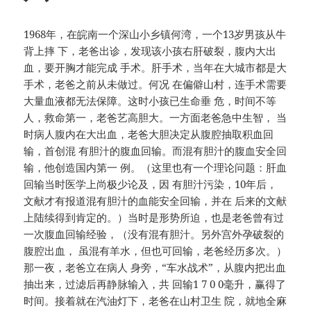
1968年，在皖南一个深山小乡镇何湾，一个13岁男孩从牛
背上摔 下，老爸出诊，发现该小孩右肝破裂，腹内大出
血，要开胸才能完成 手术。肝手术，当年在大城市都是大
手术，老爸之前从未做过。何况 在偏僻山村，连手术需要
大量血液都无法保障。这时小孩已生命垂 危，时间不等
人，救命第一，老爸艺高胆大。一方面老爸急中生智， 当
时病人腹内在大出血，老爸大胆决定从腹腔抽取积血回
输，首创混 有胆汁的腹血回输。而混有胆汁的腹血安全回
输，他创造国内第一 例。（这里也有一个理论问题：肝血
回输当时医学上尚极少论及，因 有胆汁污染，10年后，
文献才有报道混有胆汁的血能安全回输，并在 后来的文献
上陆续得到肯定的。）当时是形势所迫，也是老爸曾有过
一次腹血回输经验，（没有混有胆汁。另外宫外孕破裂的
腹腔出血， 虽混有羊水，但也可回输，老爸经历多次。）
那一夜，老爸立在病人 身旁，“车水战术”，从腹内把出血
抽出来，过滤后再静脉输入，共 回输1 7 0 0毫升，赢得了
时间。接着就在汽油灯下，老爸在山村卫生 院，就地全麻