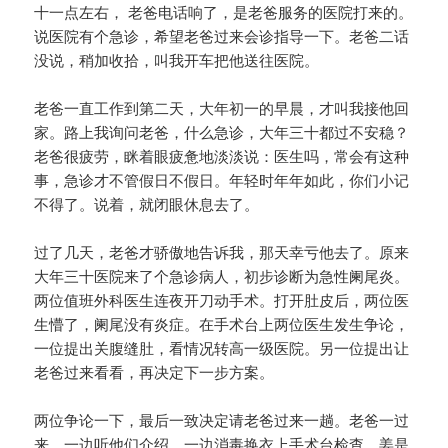
十一点左右， 老爸电话响了，是老爸服务的医院打来的。
说医院有个急诊，希望老爸过来会诊指导一下。老爸二话
没说，稍加收拾，叫我开车把他送往医院。
老爸一直工作到第二天，大年初一的早晨，才叫我接他回
家。路上我询问老爸，什么急诊，大年三十都过不安稳？
老爸很疲劳，眯着眼疲惫地淡淡说：医生吗，常会有这种
事，急诊才不管假日不假日。年轻时年年如此，你们小记
不得了。说着，就闭眼休息去了。
过了几天，老爸才骄傲地告诉我，那天幸亏他去了。原来
大年三十医院来了个急诊病人，初步诊断为急性阑尾炎。
两位值班外科医生连夜开刀动手术。打开肚皮后，两位医
生懵了，阑尾没有炎症。在手术台上两位医生发生争论，
一位提出关腹缝肚，看情况转高一级医院。另一位提出让
老爸过来看看，再决定下一步方案。
两位争论一下，最后一致决定请老爸过来一趟。老爸一过
来，一边听他们介绍，一边消毒换衣上手术台检查。姜是