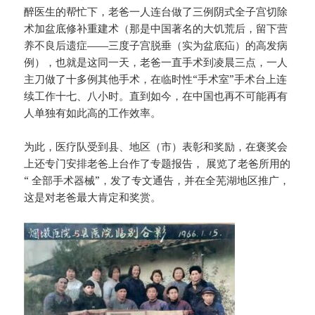
醉医生的帮忙下，老爸一人连台做了三例阴式全子宫切除
术加盆底修补重建术（那是中国著名的大饥荒后，留下营
养不良后遗症——三度子宫脱垂（实为盆底疝）的高发病
例），也就是这同一天，老爸一直手术到凌晨三点，一人
主刀做了十多例其他手术，在临时性“手术室”手术台上连
续工作十七、八小时。直到如今，在中国也再不可能再有
人单独有如此高的工作效率。
为此，医疗队受到县、地区（市）表彰和奖励，在褒奖会
上还专门安排老爸上台作了专题报告， 展览了老爸所用的
“ 全部手术器械”，发了专文通告，并在全芜湖地区推广，
这是对老爸最大肯定和奖赏。