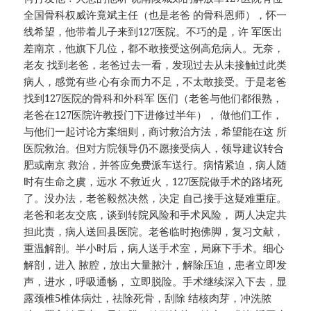
全国骨科权威许竟斌主任（也是老爸 的骨科恩师），怀一
线希望，他带着儿子来到127医院。不巧的是，许 军医出
差南京，他旗下几位，都不敢接受这例高危病人。无奈，
老友 找到老爸，老爸过去一看，发现过去从未接触过此类
病人，感觉有些 心有余而力不足，不太敢接受。于是老爸
找到127医院的骨科和外科军 医们（老爸与他们都很熟，
老爸在127医院许教授门下进修过半年）， 做他们工作，
与他们一起讨论方案细则，商讨救治方法，希望能在这 所
医院救治。但对方院领导仍不愿接受病人，领导建议转合
肥或南京 救治，并答应免费派车送行。病情紧迫，病人随
时有生命之虞，远水 不救近火，127医院做手术的路堵死
了。没办法，老爸毅然决然，决定 自己接手这疑难重症。
老爸和老友交底，谈到转院风险和手术风险， 两人决定共
担此责，病人送回县医院。老爸临时抱佛脚，复习文献，
重温解剖。半小时后，病人送手术室，局麻下手术。细心
解剖，进入 脓腔，放出大量脓汁，解除压迫，患者立即发
声，进水，呼吸通畅， 立即脱险。手术继续深入下去，显
露颈椎5椎体病灶，祛除死骨，刮除 结核肉芽，冲洗脓