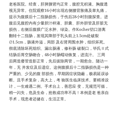
老爸医院。经查，肝脾胰肾均正常，腹腔无积液。胸腹透
视无异常。住院观察16小时出现右侧腰背胀痛及睾丸痛，
提示为腹膜后十二指肠损伤，于伤后28小时剖腹探查。进
腹后见腹腔内有少量胆汁样液、胆囊、肝外胆管及肝脏无
损伤，右侧后腹膜广泛水肿、绿染。作Kocher切口游离
翻转十二指肠，发现其降部于乳头前上1.5cm处破裂
∅1.5cm，肠液外溢，局部 及右肾周围水肿，组织坏死。
彻底清除坏死组织、漏出肠液，修补肠 破裂口，毕氏Ⅱ式
结肠后胃空肠吻合，48小时肠蠕动恢复，进流汁。 三周
后两造瘘管造影正常，先后拔除两管，一期愈合。随访一
年，无 并发症及后遗症。这例腹膜后十二指肠损伤是一种
严重的、少见的腹 部损伤，早期因症状隐蔽，极易延误诊
断。且手术复杂，高大上，考 验医生临床技术。要精准设
计，一生难遇二例。手术台上，善思应 变，无规范可循，
稍一闪失，危及生命，抢救成功率不高！本例是老 爸亲自
手术，现患者还健在，生活正常。