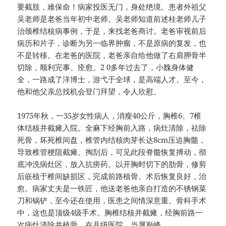
要截肢，难保命！病家投医无门，身处绝境。患者外祖父
吴老师是老爸当年初中老师。吴老师知道前述桂老师儿子
治颈椎结核病事例，于是，来找老爸商讨。老爸审视前后
病历和片子，诊断为另一临界肿瘤，不是原病的复发，也
不是转移。在老爸的医院，老爸亲自给他做了右肩胛骨半
切除，顺利完事、痊愈。2 0多年过去了，小魏身体健
全，一路成了洋博士，游弋于全球，是高端人才。至今，
他和他父亲总找机会登门拜望，令人欣慰。
1975年秋，一35岁女性病人，消瘦40公斤，胸椎6、7椎
体结核并截瘫入院。全麻下经胸前入路，病灶清除，祛除
死骨，坏死椎间盘，椎管内结核肉芽长达8cm压迫胸髓，
导致椎管梗阻截瘫。掏刮后，可见此段脊髓恢复搏动，彻
底冲洗病灶区，放入抗痨药。以开胸时切下的肋骨，修剪
后嵌植于椎间缺损区，完成前路植骨。术后恢复良好，治
愈。病家丈夫是一铁匠，他送老爸他亲自打造的不锈钢菜
刀和锅铲，至今还在使用，医患之间情深意重。骨科手术
中，这也是顶级4级手术。胸椎结核并截瘫，经胸前路一
次病灶清除并植骨，在县级医院，当属巅峰。