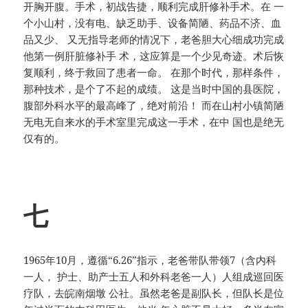
开胸开腹。手术，初战告捷，顺利完成肝修补手术。在 一
个小山村，没有电、缺乏助手、设备简陋、药品不济、血
品又少、 又无指导老师的情况下，老爸胆大心细成功完成
他第一例肝脏修补手 术，这应算是一个少见奇迹。术后恢
复顺利，终于救回了患者一命。 在那个时代，那样条件，
那种技术，是个了不起的成绩。 这是当时中国的县医院，
腹部外科水平的最高峰了，绝对前沿！ 而在山村小镇简陋
无电无自来水的手术室里完成这一手术，在中 国也是绝无
仅有的。
七
1965年10月，遵循“6.26”指示，老爸带队带领7（含内科
一人， 护士、助产士五人和外科老爸一人）人组成巡回医
疗队，去皖南烟墩 公社。虽然老爸是副队长，但队长是位