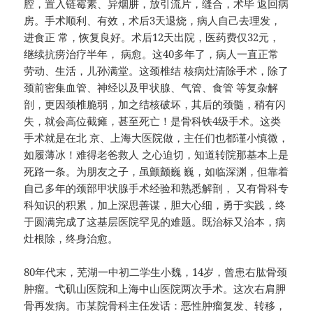
腔，置入链霉素、异烟肼，放引流片，缝合，术毕 返回病
房。手术顺利、有效，术后3天退烧，病人自己去理发，
进食正 常，恢复良好。术后12天出院，医药费仅32元，
继续抗痨治疗半年， 病愈。这40多年了，病人一直正常
劳动、生活，儿孙满堂。这颈椎结 核病灶清除手术，除了
颈前密集血管、神经以及甲状腺、气管、食管 等复杂解
剖，更因颈椎脆弱，加之结核破坏，其后的颈髓，稍有闪
失，就会高位截瘫，甚至死亡！是骨科铁4级手术。这类
手术就是在北 京、上海大医院做，主任们也都谨小慎微，
如履薄冰！难得老爸救人 之心迫切，知道转院那基本上是
死路一条。为朋友之子，虽颤颤巍 巍，如临深渊，但靠着
自己多年的颈部甲状腺手术经验和熟悉解剖， 又有骨科专
科知识的积累，加上深思善谋，胆大心细，勇于实践，终
于圆满完成了这基层医院罕见的难题。既治标又治本，病
灶根除，终身治愈。
80年代末，芜湖一中初二学生小魏，14岁，曾患右肱骨颈
肿瘤。弋矶山医院和上海中山医院两次手术。这次右肩胛
骨再发病。市某院骨科主任发话：恶性肿瘤复发、转移，