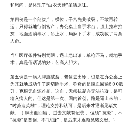
和慰问，是体现了“白衣天使”圣洁原味。
第四例是一个剖腹产，横位，子宫先兆破裂，不敢再转
运，只得就地行剖宫产，办公桌上当手术台，顶上拉布挡
灰，地面洒消毒水，吊上水，局麻下手术，成功救了两条
人命。
当年医疗条件特别简陋，遇上急出诊，单枪匹马，就地手
术，真是俗话说的好：艺高人胆大。
第五例是一病人脾脏破裂，老爸去出诊，也是在办公桌上
为其就地成功作了脾切除手术。称奇的是腹血回输8 0 0毫
升，克服无血源难题。这血，无须抗凝亦无法抗凝，是可
输入病人的。但这是第一次、国内首创。路是逼出来的，
“时势造英雄”，理论支持和认可，是后来才逐渐见诸文
献。（ 脾出血回输， 过去文献有记载， 但须“ 抗凝”，不
“抗凝”是首创。不“抗凝”，是后来才逐渐见诸文献。）