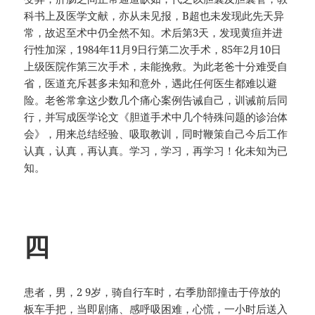
科书上及医学文献，亦从未见报，B超也未发现此先天异
常，故迟至术中仍全然不知。术后第3天，发现黄疸并进
行性加深，1984年11月9日行第二次手术，85年2月10日
上级医院作第三次手术，未能挽救。为此老爸十分难受自
省，医道充斥甚多未知和意外，遇此任何医生都难以避
险。老爸常拿这少数几个痛心案例告诫自己，训诫前后同
行，并写成医学论文《胆道手术中几个特殊问题的诊治体
会》，用来总结经验、吸取教训，同时鞭策自己今后工作
认真，认真，再认真。学习，学习，再学习！化未知为已
知。
四
患者，男，2 9岁，骑自行车时，右季肋部撞击于停放的
板车手把，当即剧痛、感呼吸困难，心慌，一小时后送入