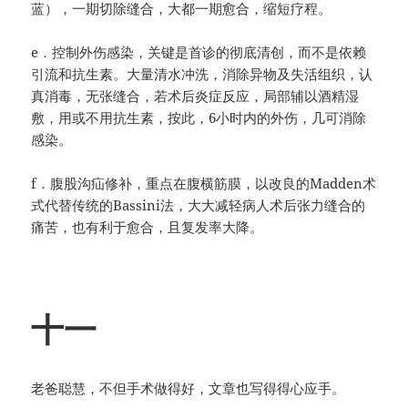
蓝），一期切除缝合，大都一期愈合，缩短疗程。
e．控制外伤感染，关键是首诊的彻底清创，而不是依赖
引流和抗生素。大量清水冲洗，消除异物及失活组织，认
真消毒，无张缝合，若术后炎症反应，局部辅以酒精湿
敷，用或不用抗生素，按此，6小时内的外伤，几可消除
感染。
f．腹股沟疝修补，重点在腹横筋膜，以改良的Madden术
式代替传统的Bassini法，大大减轻病人术后张力缝合的
痛苦，也有利于愈合，且复发率大降。
十一
老爸聪慧，不但手术做得好，文章也写得得心应手。