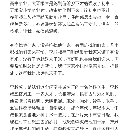
高中毕业。大哥根生是跑到偏僻乡下才勉强读了初中，二
哥根宝小学毕业时，政审把他刷下来，连初中也不让上。
在那艰辛苦难严酷无助年代里，我的邻居李叔叔一家一直
很关爱我们，外婆潘奶奶还认我母亲为干女儿，没有一丝
歧视，让我一家倍感温暖。
有病找他们家，没得吃找他们家，有困难找他们家，凡事
都找他们家来帮忙。李叔叔串门时经常看我家米罐子有没
有米，没有了他就送来了米，有好吃也会给我们送来，需
要帮忙时总是尽力帮忙，我们两家小孩也像亲兄妹一样相
处，这些我是永远也忘不了。
李叔叔，是我们这个皖南县城医院的一名外科医生。李叔
叔五官周正，一表人才，长相清秀，很有古时秀才风韵。
他爱读书肯钻研，天赋极强。腹外，胸外，骨科，眼科，
五官科都涉略精通，自学成才。那个年代，年纪不大，李
叔叔就是当地外科手术一把刀，在那片天下声誉日隆。我
现在时常回想过去的岁月，很想念李叔叔他们一家，想到
那个年代我们的生活。在李叔叔夫妇身上，真正体现到人