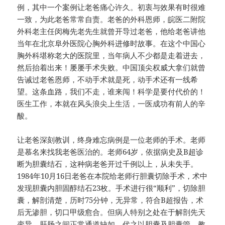
例，其中一个案例让老爸痛心许久。初衷与效果有时很难
一致，为此老爸常常自责。老爸的外科恩师，皖医二附院
外科老主任闵梅先老先生就曾开导过老爸，他给老爸讲他
当年在北京阜外医院心胸外科进修时故事。在这个中国心
胸外科堪称老大的医院里，当年病人不少都是走着进去，
然后抬着出来！屡屡手术失败。中国顶尖权威大拿们就曾
告诫过老爸恩师，不动手术就是死，动手术还有一线希
望。这条血路，我们不走，谁来闯！科学是要付代价的！
医生工作，本就在风头浪尖上生活，一医成功有前人的辛
酸。
让老爸深刻教训，终身难忘病例是一位老师的手术。老师
是慕名来找我老爸医治的。老师64岁，依据病史及B超诊
断为胆囊结石，这种病老爸开过千例以上，从未失手。
1984年10月16日老爸在本院给老师行胆囊切除手术，术中
发现胆囊内胆固醇结石23枚。手术进行很“顺利”，切除胆
囊，解剖清楚，历时75分钟，无异常，符合B超报告，术
后无渗胆，切口甲级愈合。但病人特别之处在于解剖先天
变异，肝肠之间正常通道缺如，代之以胆囊及胆囊管，教