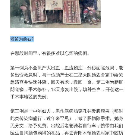
老爸为前右2
在那段时间里，有很多难以忘怀的病例。
第一例为不全流产大出血，血流如注，分秒面临危局，老
爸出诊救急时，与一位助产士在三星大队她农舍家中给紧
急清宫并快速补液，回天有术，救回一命。第二例为膀胱
阴道瘘，手术修补，12天康复出院，填补空白，开创这一
手术本地区的先例。
第三例是一中年妇人，患伤寒病肠穿孔并发腹膜炎（那时
此类传染病盛行，近年来罕见），做了肠切除手术。她身
无分文，给予免费。出院后老爸骑着自行车，携带由我们
医生自掏腰包购得的礼品，再去青阳木镇她农村家中随访