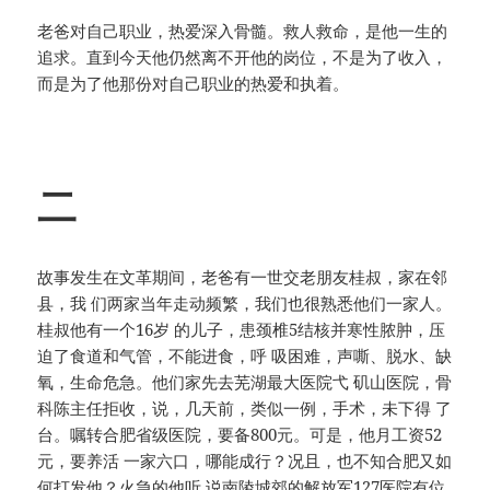
老爸对自己职业，热爱深入骨髓。救人救命，是他一生的
追求。直到今天他仍然离不开他的岗位，不是为了收入，
而是为了他那份对自己职业的热爱和执着。
二
故事发生在文革期间，老爸有一世交老朋友桂叔，家在邻
县，我 们两家当年走动频繁，我们也很熟悉他们一家人。
桂叔他有一个16岁 的儿子，患颈椎5结核并寒性脓肿，压
迫了食道和气管，不能进食，呼 吸困难，声嘶、脱水、缺
氧，生命危急。他们家先去芜湖最大医院弋 矶山医院，骨
科陈主任拒收，说，几天前，类似一例，手术，未下得 了
台。嘱转合肥省级医院，要备800元。可是，他月工资52
元，要养活 一家六口，哪能成行？况且，也不知合肥又如
何打发他？火急的他听 说南陵城郊的解放军127医院有位