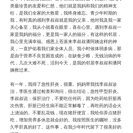
类最珍贵的友爱和仁慈，他们就是我妈和我们的精神支
柱，是我们全家的大救星，我终身难忘。青少年时期的
我，有时真的感到李叔叔就是我的父亲，他对我及我一家
关心备至，我从小就看在眼里，喜在心里。遇到李叔叔一
家是我妈的福分，更是我一家人的福分，有这样的邻居，
我心里充满幸福。感恩上苍派来李叔叔潘阿姨这样的神
灵，一直护佑着我们家全体人员。我小时候体弱多病，那
是由于营养不良贫困造成的，在缺食少粮，无钱治病的年
代，几次大难不死，活到今天，是我的邻居李叔叔和潘阿
姨救过来。
有一年，我得了急性肝炎，很重。妈妈带我找李叔叔诊
治，李医生通过检查和询问，得出结论，急性甲型肝炎。
李叔叔说：保肝治疗，不要吃任何药，因为吃药给肝脏再
次伤害。肝脏已经生病不能正常解毒了，再吃药的话会火
上浇油的。不要乱花钱，现在猪肝便宜，我给你弄点猪肝
吃，增加营养多休息就会好的。我按照医生的嘱咐，没多
久甲肝真的好了。这件事，在我少年时代留下了很美好的