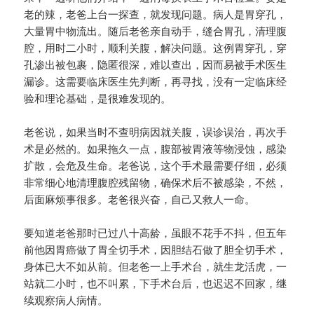
老的辣，老爸上台一探查，就发现问题。病人是胃穿孔，
大量胃中物流出。随后老爸亲自动手，缝合胃孔，清理腹
腔，用时二小时，顺利关腹，解决问题。这例胃穿孔，穿
孔渗出被包裹，隐匿很深，难以查出，因而易被手术医生
漏诊。这需要临床医生先判断，再寻找，没有一定临床经
验和理论基础，是很难发现的。
老爸说，如果当时不查明病因就关腹，误诊误治，再次手
术是必然的。如果拖久一点，腹部被胃液等物浸蚀，感染
扩散，会危及生命。老爸说，这个手术最需要仔细，必须
非常细心地清理腹腔残留物，确保术后不被感染，不然，
后面麻烦事很多。老爸很兴奋，自己又救人一命。
要知道老爸那时已过八十高龄，虽眼不花手不抖，但五年
前他因胃癌做了胃全切手术，因胆结石做了胆全切手术，
身体已大不如从前。但老爸一上手术台，就生龙活虎，一
站就二小时，也不叫累，下手术台后，也迟迟不回家，继
续观察病人病情。