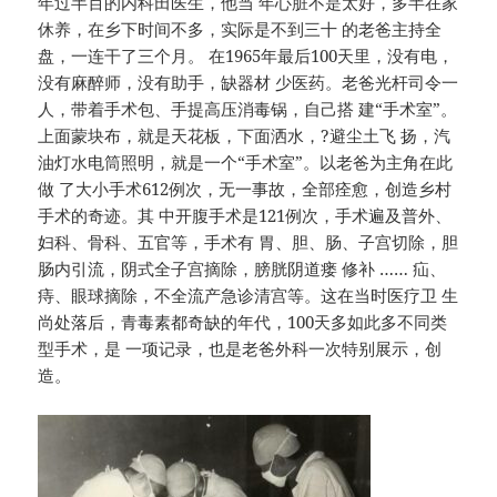
年过半百的内科田医生，他当 年心脏不是太好，多半在家
休养，在乡下时间不多，实际是不到三十 的老爸主持全
盘，一连干了三个月。 在1965年最后100天里，没有电，
没有麻醉师，没有助手，缺器材 少医药。老爸光杆司令一
人，带着手术包、手提高压消毒锅，自己搭 建“手术室”。
上面蒙块布，就是天花板，下面洒水，?避尘土飞 扬，汽
油灯水电筒照明，就是一个“手术室”。以老爸为主角在此
做 了大小手术612例次，无一事故，全部痊愈，创造乡村
手术的奇迹。其 中开腹手术是121例次，手术遍及普外、
妇科、骨科、五官等，手术有 胃、胆、肠、子宫切除，胆
肠内引流，阴式全子宫摘除，膀胱阴道瘘 修补 …… 疝、
痔、眼球摘除，不全流产急诊清宫等。这在当时医疗卫 生
尚处落后，青毒素都奇缺的年代，100天多如此多不同类
型手术，是 一项记录，也是老爸外科一次特别展示，创
造。