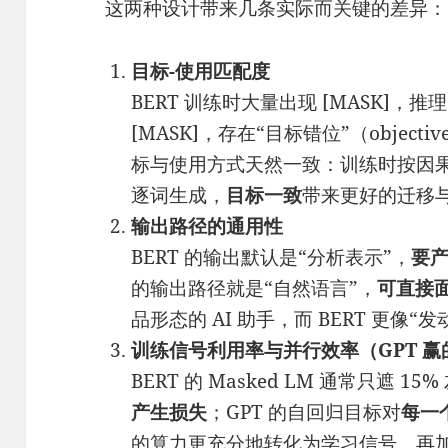
这两种设计带来几条实际而关键的差异：
目标-使用匹配度
BERT 训练时大量出现 [MASK]
[MASK]，存在“目标错位”（objectiv
标与使用方式天然一致：训练时按因
逐词生成，
目标一致
带来更好的迁移
输出路径的通用性
BERT 的输出默认是“分析表示”，
要
的输出路径就是“自然语言”，
可直接
品形态的 AI 助手，而 BERT 更像“
训练信号利用率与并行效率（GPT 
BERT 的 Masked LM 通常只遮 15%
产生损失
；GPT 的自回归目标对
每一
的算力更充分地转化为学习信号。再加上 d