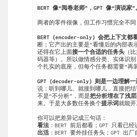
BERT 像“阅卷老师”，GPT 像“演说家”
两者的零件很像，但工作习惯完全不同：
BERT（encoder-only）会把上下文都
断；它产出的主要是“看懂后的内部表示
还得在它上面
接一个合适的任务头
（比
码器等）。所以做情感分类、实体识别
个扎实的底座，但每个任务都需要“再装
GPT（decoder-only）则是一边理
说：听到哪儿、就接到哪儿，直接把结
不是“不分析”，而是
把分析埋在了浅层
来。于是大多数任务换个
提示词
就能开
你可以把差异记成三句话：
看法
：BERT 前后都看；GPT 只看已
出活
：BERT 要外挂任务头；GPT 出