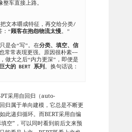
 像整车直接上路。

T会把文本嚼成特征，再交给分类/
答：“
顾客在抱怨物流太慢
。”

不只是会“写”。在
分类、填空、信
也常常表现更强。原因很朴素——
，做大之后“内力更深”，即便是
大的 BERT 系列
。换句话说：
PT采用自回归（auto-
”。自回归属于单向建模，它总是不断更
如此递归循环。而BERT采用自编
“完形填空”，可以同时看到前后文来预