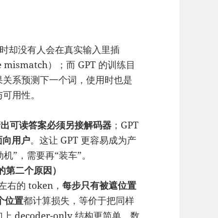
，推理时却没有人会在真实输入里插
e mismatch）；而 GPT 的训练目
果关系预测下一个词，使用时也是
与可用性。
产出可读答案必须另接解码器
；GPT
面向用户
。这让 GPT 更容易成为产
发动机”，需要再“装车”。
赢的第二个原因）
 左右的 token，
每步只有被遮位置
个位置
都计算损失，等价于把同样
ecoder-only 结构更简单、数