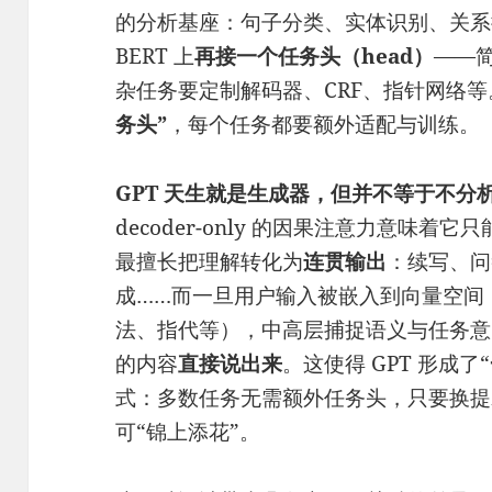
的分析基座：句子分类、实体识别、关系
BERT 上
再接一个任务头（head）
——简
杂任务要定制解码器、CRF、指针网络
务头”
，每个任务都要额外适配与训练。
GPT 天生就是生成器，但并不等于不分
decoder-only 的因果注意力意味着
最擅长把理解转化为
连贯输出
：续写、问
成……而一旦用户输入被嵌入到向量空间
法、指代等），中高层捕捉语义与任务意
的内容
直接说出来
。这使得 GPT 形成了“
式：多数任务无需额外任务头，只要换提
可“锦上添花”。