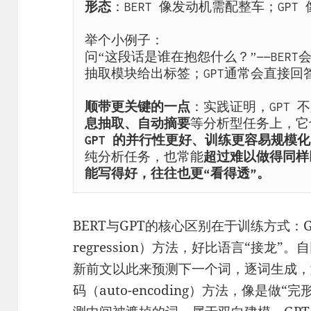
形态
：BERT 像发动机需配整车；GPT
举个小例子：
问“这段话是谁在抱怨什么？”——BER
抽取模块给出标签；GPT通常会直接回
顺带更关键的一点
：实践证明，GPT 
息抽取、自动摘要
等分析型任务上，它
GPT 的并行性更好、训练更容易规模化
纯分析任务，也常能
超过难以做得同样巨
能写得好，往往也更“看得透”。
BERT与GPT的核心区别在于训练方式：G
regression）方法，好比语言“接龙
新前文以此来预测下一个词，逐词生成，
码（auto-encoding）方法，像是做