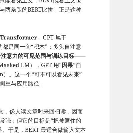
只能看见上文，BERT既看上文也
与两条腿的BERT比拼。正是这种
 Transformer
，GPT 属于
的都是同一套“积木”：多头自注意
于
注意力的可见范围与训练目标
——
ked LM），GPT 用“
因果
”自
ction）。这一个“可不可以看见未来”
侧重与应用路径。
与下文，像人读文章时来回扫读，因而
常强；但它的目标是“把被遮住的
答。于是，BERT 最适合做输入文本