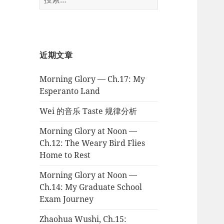
索：
近期文章
Morning Glory — Ch.17: My
Esperanto Land
Wei 的音乐 Taste 规律分析
Morning Glory at Noon —
Ch.12: The Weary Bird Flies
Home to Rest
Morning Glory at Noon —
Ch.14: My Graduate School
Exam Journey
Zhaohua Wushi, Ch.15: