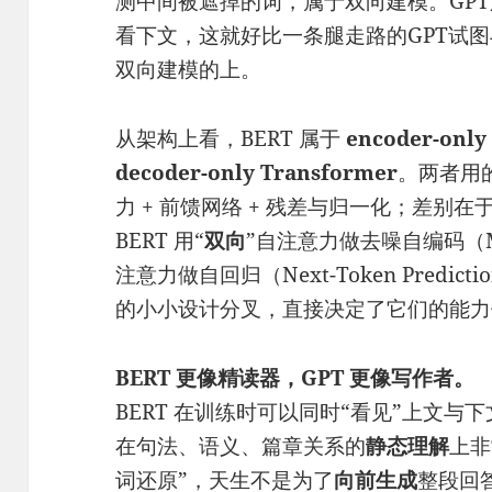
测中间被遮掉的词，属于双向建模。GPT
看下文，这就好比一条腿走路的GPT试图
双向建模的上。
从架构上看，BERT 属于
encoder-only
decoder-only Transformer
。两者用
力 + 前馈网络 + 残差与归一化；差别在
BERT 用“
双向
”自注意力做去噪自编码（Mas
注意力做自回归（Next-Token Predi
的小小设计分叉，直接决定了它们的能力
BERT 更像精读器，GPT 更像写作者。
BERT 在训练时可以同时“看见”上文
在句法、语义、篇章关系的
静态理解
上非
词还原”，天生不是为了
向前生成
整段回