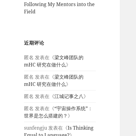
Following My Mentors into the
Field
近期评论
匿名
发表在《
梁文峰团队的
mHC 研究在做什么
》
匿名
发表在《
梁文峰团队的
mHC 研究在做什么
》
匿名
发表在《
江城记事之八
》
匿名
发表在《
“宇宙操作系统”：
世界是怎么搭建的？
》
sunfengju
发表在《
Is Thinking
Equal to Language?
》