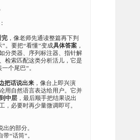
。


看完
，像老师先通读整篇再下判
”。要把“看懂”变成
具体答案
，
如分类器、序列标注器、指针解
、检索匹配这类分析活儿，它是
一个尾巴”。

解一边把话说出来
，像台上即兴演
论用自然语言表达给用户。它并
到中层
，最后顺手把结果说出
工，必要时再少量微调即可。

经说出的部分。
厂自带“话筒”。