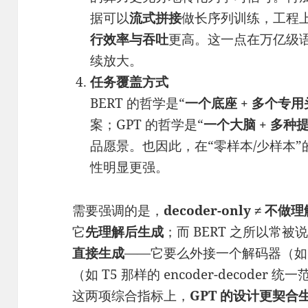
据可以
流式拼接
做长序列训练，工程
行效率与吞吐
更高。这一点在万亿级
续放大。
任务覆盖方式
BERT 的哲学是“
一个底座 + 多个专用
案；GPT 的哲学是“
一个大脑 + 多种
品愿景。也因此，在“零样本/少样本”
性明显更强。
需要强调的是，
decoder-only ≠ 不做
它
先理解后生成
；而 BERT 之所以常
直接生成
——它要么外接一个解码器（如 
（如 T5 那样的 encoder-decoder
这两项综合指标上，
GPT 的设计更契合生