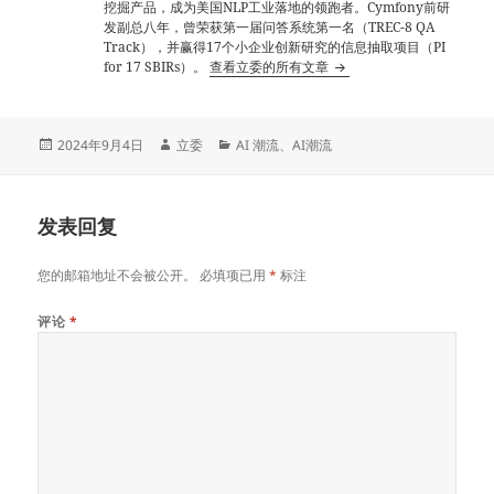
挖掘产品，成为美国NLP工业落地的领跑者。Cymfony前研
发副总八年，曾荣获第一届问答系统第一名（TREC-8 QA
Track），并赢得17个小企业创新研究的信息抽取项目（PI
for 17 SBIRs）。
查看立委的所有文章
发
作
分
2024年9月4日
立委
AI 潮流
、
AI潮流
布
者
类
于
发表回复
您的邮箱地址不会被公开。
必填项已用
*
标注
评论
*