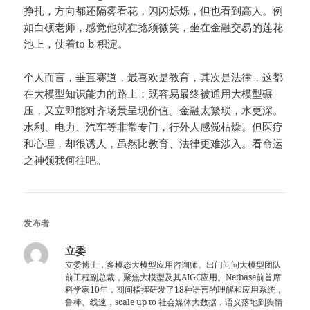
挣扎，方向都还隔雾看花，闪闪烁烁，但也看到高人。例
如白硕老师，感觉他就在捻须微笑，坐在金融交易的莲花
池上，仗着to b 积淀。
个人而言，垂直赛道，最喜欢是教育，其次是法律，这都
在大模型知识能力的路上：既容易最终被通用大模型碾
压，又立即能对齐场景呈现价值。金融太繁琐，水更深。
水利、电力、汽车等非常专门，行外人感觉枯燥。但医疗
和心理，却很诱人，虽然比教育、法律更难涉入。看命运
之神领我何往吧。
发布者
立委
立委博士，多模态大模型应用咨询师。出门问问大模型团队
前工程副总裁，聚焦大模型及其AIGC应用。Netbase前首席
科学家10年，期间指挥研发了18种语言的理解和应用系统，
鲁棒、线速，scale up to 社会媒体大数据，语义落地到舆情