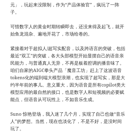
元」，玩起来没限制，作为“产品体验官”，疯玩了一阵
子。
可惜数字人的黄金时期转瞬即去，还没来得及起飞，就开
始鱼龙混杂、遍地开花了，市场给卷的。
紧接着对于超拟人/超写实配音，以及跨语言的突破，包括
最近“双工”的突破，各大头部模型开始显摆自己的语音亲
民能力，与普通真人无异，不再是板着腔调的播音味了。
咱们自家的AIGC拳头产品「魔音工坊」赶上了这波语音
tokens化的端到端大模型浪潮，也实现了超写实，那是大
约半年前的事儿。意义重大，因为语音是所有copilot类大
模型应用的最自然的接口，也是数字人和短视频的必要赋
能点，但语音从可玩性上，不如音乐生成。
Suno 惊艳登场，我入迷了几个月，实现了自己也做“音乐
人”的梦想。当然，现在也淡化了，不是不好，是没时间
玩了。