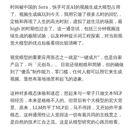
时间被中国的 Sora，快手可灵AI的视频生成大模型占用
了。视频生成疯玩到今天，我用它做了很多儿时的回忆，
定格和再现了人生的高光时刻，虚拟了超生活的场面，最
high 的时期也过去了。这一通尝试，包括三分钟视频连
续生成的极限试验，以及种种提示词工程探索，对当前视
觉大模型的优点短板看得比较清晰了。
视觉模型的重要应用形态之一就是“一键成片”，也是自家
产品了，叫「元创岛」。 目前还很粗糙和简陋，但的确做
到了“傻瓜”制作能力，零门槛，任何人都可以用它来生成
视频。显然有落地场景和起飞的迹象。
这种对多模态体验和迷恋，想起来与一辈子只做文本NLP
得经历，本来是格格不入的。但背后有个大模型的宏大背
景。原来，LLM炸平了NLP后，马不停蹄，又开始炸平多
模态。这种通用性让人觉得这一切有着共同的主线贯之，
是自然的技术汇合之流。这是从模型研究的心路历程看。