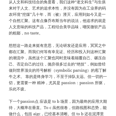
从人文和科技结合的角度看，我们这种“老文科生”与生俱
来对于人文、艺术的追求本性，并没有因为在工业界的码
农环境“挖煤”几十年，而（被）湮灭，应用到如今又是一
个自然汇聚。这有点像乔布斯当年的说法，他追求的就是
人文意味的科技产品，工程结合美学品味，嘲笑微软产品
的粗鄙，no taste。
想想这一路走来挺有意思，无论研发还是应用，冥冥之中
都在汇聚。而我们何等有幸见证、经历和投入到这种汇聚
的潮流中，虽然这个汇聚也同时意味着颠覆自己、碾压自
己、否定自己的过往，抛弃很多过去的“绝技”，例如曾经
做到世界顶尖的符号解析（symbolic parsing）的庖丁解
牛之术。 靠的是终身学习，不至于掉队太远。但一切的一
切，更需要一种 精神，尤其是 passion：passion 所驱，
乐此不疲。
下一个passion点 应该是 to b 场景，因为最终的应用大期
待，大概率在垂直。To c 虽然很卷，但路线图和态势，能
做什么，包括 aigc，已经基本清晰。但 to b 还在泥潭里