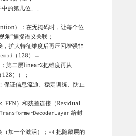
子中的第几位」。
-Attention）：在无掩码时，让每个位
视角”捕捉语义关联；
连接，扩大特征维度后再压回增强非
（128）→
_embd
活；第二层linear2把维度再从
（128））；
：保证信息流通、稳定训练、防止
k, FFN）和残差连接（Residual
给封
TransformerDecoderLayer
变换（加一个激活）；
把隐藏层的
*4