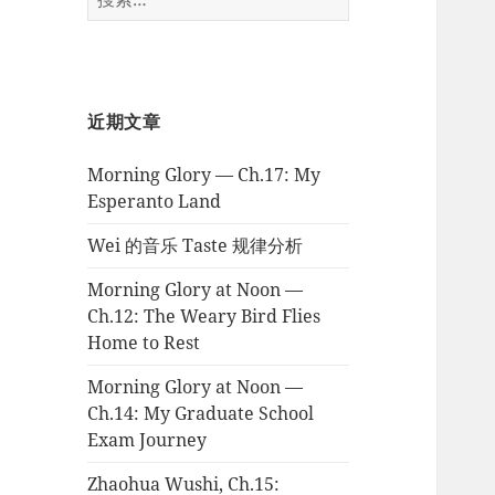
索：
近期文章
Morning Glory — Ch.17: My
Esperanto Land
Wei 的音乐 Taste 规律分析
Morning Glory at Noon —
Ch.12: The Weary Bird Flies
Home to Rest
Morning Glory at Noon —
Ch.14: My Graduate School
Exam Journey
Zhaohua Wushi, Ch.15: