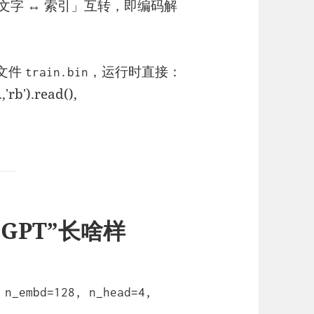
字 ↔ 索引」互转，即编码解
文件
，运行时直接：
train.bin
'rb').read(),
GPT”长啥样