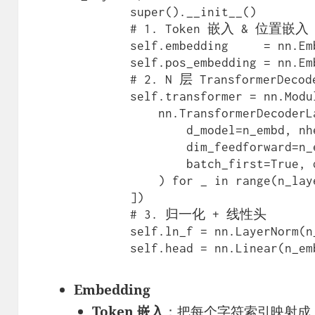
        super().__init__()

        # 1. Token 嵌入 & 位置嵌入

        self.embedding     = nn.Embedding(vocab_size, n_embd)

        self.pos_embedding = nn.Embedding(1000, n_embd)

        # 2. N 层 TransformerDecoderLayer

        self.transformer = nn.ModuleList([

            nn.TransformerDecoderLayer(

                d_model=n_embd, nhead=n_head,

                dim_feedforward=n_embd*4,

                batch_first=True, dropout=0.1

            ) for _ in range(n_layer)

        ])

        # 3. 归一化 + 线性头

        self.ln_f = nn.LayerNorm(n_embd)

Embedding
Token 嵌入
：把每个字符索引映射成