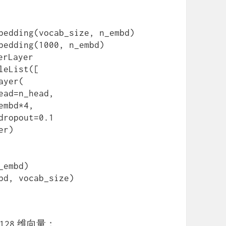
维向量；
128