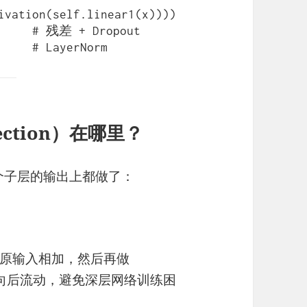
ivation(self.linear1(x))))

)     # 残差 + Dropout

ection）在哪里？
个子层的输出上都做了：
原输入相加，然后再做
前／向后流动，避免深层网络训练困