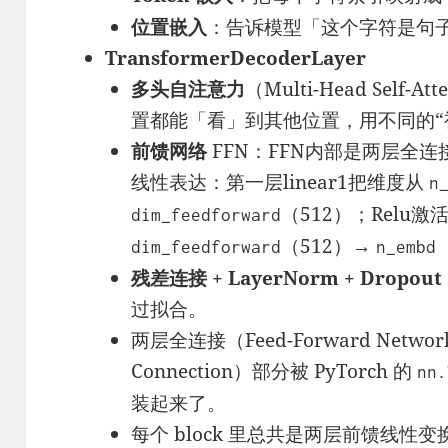
位置嵌入
：告诉模型「这个字符是句
TransformerDecoderLayer
多头自注意力
（Multi-Head Self
置都能「看」到其他位置，用不同的“
前馈网络
FFN：FFN内部是两层全
线性表达：第一层linear1把维度从
n
（512）；Relu激
dim_feedforward
（512）→
dim_feedforward
n_embd
残差连接 + LayerNorm + Dropout
过拟合。
两层全连接（Feed-Forward Networ
Connection）部分被 PyTorch 的
nn.
装起来了。
每个 block 里总共是两层前馈线性