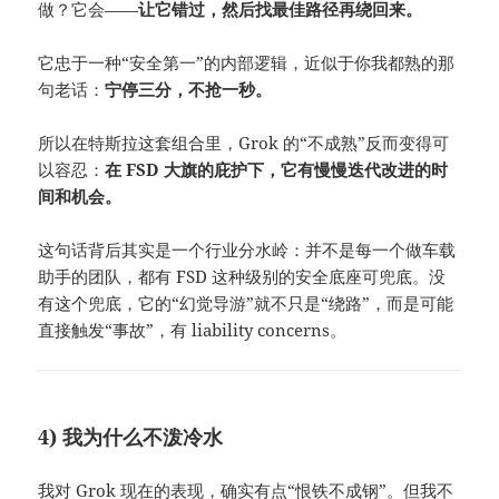
做？它会——
让它错过，然后找最佳路径再绕回来。
它忠于一种“安全第一”的内部逻辑，近似于你我都熟的那
句老话：
宁停三分，不抢一秒。
所以在特斯拉这套组合里，Grok 的“不成熟”反而变得可
以容忍：
在 FSD 大旗的庇护下，它有慢慢迭代改进的时
间和机会。
这句话背后其实是一个行业分水岭：并不是每一个做车载
助手的团队，都有 FSD 这种级别的安全底座可兜底。没
有这个兜底，它的“幻觉导游”就不只是“绕路”，而是可能
直接触发“事故”，有 liability concerns。
4) 我为什么不泼冷水
我对 Grok 现在的表现，确实有点“恨铁不成钢”。但我不