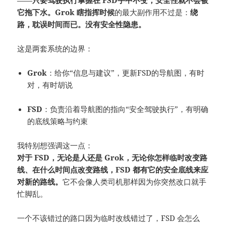
——
只要驾驶执行掌握在 FSD手中不变，安全性就不会被
它拖下水。Grok 瞎指挥时候
的最大副作用不过是：
绕
路，耽误时间而已。没有安全性隐患。
这是两套系统的边界：
Grok
：给你“信息与建议”，更新FSD的导航图，有时
对，有时胡说
FSD
：负责沿着导航图的指向“安全驾驶执行”，有明确
的底线策略与约束
我特别想强调这一点：
对于 FSD，无论是人还是 Grok，无论你怎样临时改变路
线、在什么时间点改变路线，FSD 都有它的安全底线来应
对新的路线。
它不会像人类司机那样因为你突然改口就手
忙脚乱。
一个不该错过的路口因为临时改线错过了，FSD 会怎么