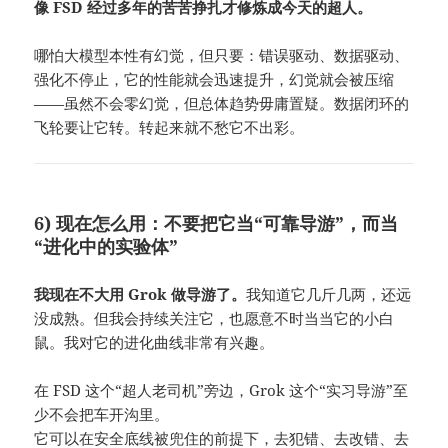
像 FSD 经过多年的苦苦挣扎才修炼成今天的超人。
哪怕大模型本性有幻觉，但只要：错误驱动、数据驱动、
强化不停止，它的性能就会迅速提升，幻觉就会被压缩
——虽然不会零幻觉，但总体趋势毋庸置疑。数据闭环的
飞轮要让它转。转起来就不愁它不出彩。
6) 现在怎么用：不要把它当“可靠导游”，而当
“进化中的实验体”
我现在不大用 Grok 做导游了。
我知道它几斤几两，还远
没成熟。但我会持续关注它，也愿意不时当当它的小白
鼠。我对它的进化曲线非常有兴趣。
在 FSD 这个“超人老司机”旁边，Grok 这个“实习导游”至
少不会把车开沟里。
它可以在安全底线被兜住的前提下，去犯错、去改错、去