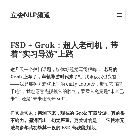
立委NLP频道
菜单和
挂件
FSD + Grok：超人老司机，带
着“实习导游”上路
这几天一个热门话题，媒体标题党写得很嗨：
“老马的
Grok 上车了，车载导游时代来了”
。我承认我也兴奋
——我是那种见新就上手的 early adopter，哪怕它“百孔
千疮”，我也愿意先摸摸它的脾气，看看它究竟是“未来已
来”，还是“未来还没来 yet”。
但实话实说：
亲测下来，现在的 Grok 车载导游，真的很
不给力。漏洞百出，幻觉严重。
更关键的是——
它根本无
法与多年武功毕其一役的 FSD 驾驶能力比。