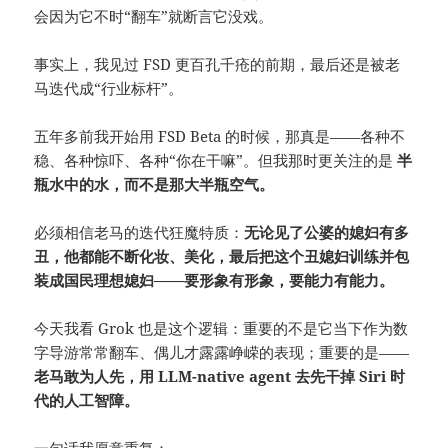
会因为它不时“翻车”就断言它没戏。
事实上，我见过 FSD 更百孔千疮的前期，最后还是被老
马迭代成“行业标杆”。
五年多前我开始用 FSD Beta 的时候，那真是——各种不
稳、各种惊吓、各种“你在干嘛”。但我那时更关注的是
半
瓶水中的水，而不是那大半瓶空气。
必须相信老马的迭代狂魔特质：
无论见了公婆的媳妇有多
丑，他都能不断化妆、美化，最后把这个丑媳妇训练并包
装成国民理想媳妇——要形象有形象，要能力有能力。
今天我看 Grok 也是这个逻辑：重要的不是它当下作为数
字导游常常翻车、偶儿才露露峥嵘的表现；重要的是——
老马敢为人先，用 LLM-native agent 去先干掉 Siri 时
代的人工智障。