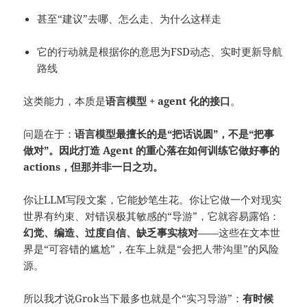
甚至“建议”去哪、怎么走、为什么这样走
它的行动就是根据你的意思为FSD动态、实时更新导航
路线
这类能力，本质是
语言模型 + agent 化的接口
。
问题在于：
语言模型最擅长的是“把话说圆”，不是“把事
做对”。因此打造 Agent 的重心落在如何训练它做好事的
actions，但那并非一日之功。
你让LLM写段文案，它能妙笔生花。你让它做一个对现实
世界有约束、对错误极其敏感的“导游”，它就容易露馅：
幻觉、编造、过度自信、缺乏事实核对
——这些在文本世
界是“可容错的尴尬”，在车上就是“会把人带沟里”的风险
源。
所以我才说Grok当下最多也就是个“实习导游”：
有时候