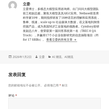
立委
立委博士，多模态大模型应用咨询师。出门问问大模型团队
前工程副总裁，聚焦大模型及其AIGC应用。Netbase前首席
科学家10年，期间指挥研发了18种语言的理解和应用系统，
鲁棒、线速，scale up to 社会媒体大数据，语义落地到舆情
挖掘产品，成为美国NLP工业落地的领跑者。Cymfony前研
发副总八年，曾荣获第一届问答系统第一名（TREC-8 QA
Track），并赢得17个小企业创新研究的信息抽取项目（PI
for 17 SBIRs）。
查看立委的所有文章
发
作
分
2026年1月2日
立委
AI 潮流
、
AI潮流
布
者
类
于
发表回复
您的邮箱地址不会被公开。
必填项已用
*
标注
评论
*