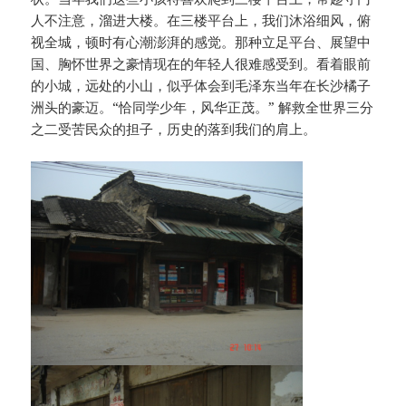
人不注意，溜进大楼。在三楼平台上，我们沐浴细风，俯
视全城，顿时有心潮澎湃的感觉。那种立足平台、展望中
国、胸怀世界之豪情现在的年轻人很难感受到。看着眼前
的小城，远处的小山，似乎体会到毛泽东当年在长沙橘子
洲头的豪迈。“恰同学少年，风华正茂。” 解救全世界三分
之二受苦民众的担子，历史的落到我们的肩上。