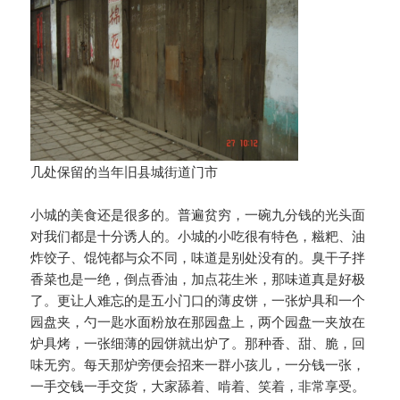
几处保留的当年旧县城街道门市
小城的美食还是很多的。普遍贫穷，一碗九分钱的光头面
对我们都是十分诱人的。小城的小吃很有特色，糍粑、油
炸饺子、馄饨都与众不同，味道是别处没有的。臭干子拌
香菜也是一绝，倒点香油，加点花生米，那味道真是好极
了。更让人难忘的是五小门口的薄皮饼，一张炉具和一个
园盘夹，勺一匙水面粉放在那园盘上，两个园盘一夹放在
炉具烤，一张细薄的园饼就出炉了。那种香、甜、脆，回
味无穷。每天那炉旁便会招来一群小孩儿，一分钱一张，
一手交钱一手交货，大家舔着、啃着、笑着，非常享受。