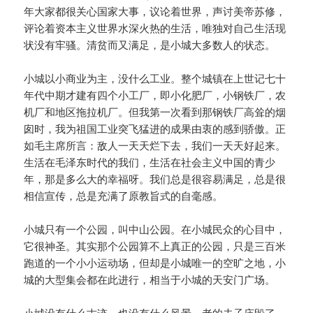
年大家都很关心国家大事，议论着世界，声讨美帝苏修，
评论着资本主义世界水深火热的生活，唯独对自己生活现
状没有牢骚。清贫而又满足，是小城大多数人的状态。
小城以小商业为主，没什么工业。整个城镇在上世记七十
年代中期才建有四个小工厂，即小化肥厂，小钢铁厂，农
机厂和地区拖拉机厂。但我第一次看到那钢铁厂高耸的烟
囱时，我为祖国工业突飞猛进的成果由衷的感到骄傲。正
如毛主席所言：敌人一天天烂下去，我们一天天好起来。
生活在毛泽东时代的我们，生活在社会主义中国的青少
年，那是多么大的幸福呀。我们总是很容易满足，总是很
相信宣传，总是充满了原教旨式的自毫感。
小城只有一个公园，叫中山公园。在小城民众的心目中，
它很神圣。其实那个公园算不上真正的公园，只是三百米
跑道的一个小小运动场，但却是小城唯一的空旷之地，小
城的大型集会都在此进行，相当于小城的天安门广场。