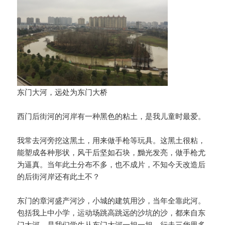
东门大河，远处为东门大桥
西门后街河的河岸有一种黑色的粘土，是我儿童时最爱。
我常去河旁挖这黑土，用来做手枪等玩具。这黑土很粘，
能塑成各种形状，风干后坚如石块，黝光发亮，做手枪尤
为逼真。当年此土分布不多，也不成片，不知今天改造后
的后街河岸还有此土不？
东门的章河盛产河沙，小城的建筑用沙，当年全靠此河。
包括我上中小学，运动场跳高跳远的沙坑的沙，都来自东
门大河，是我们学生从东门大河一担一担，行走三华里多