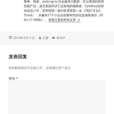
鲁棒、线速，scale up to 社会媒体大数据，语义落地到舆情
挖掘产品，成为美国NLP工业落地的领跑者。Cymfony前研
发副总八年，曾荣获第一届问答系统第一名（TREC-8 QA
Track），并赢得17个小企业创新研究的信息抽取项目（PI
for 17 SBIRs）。
查看立委的所有文章
发
作
分
2018年3月11日
立委
非NLP
布
者
类
于
发表回复
您的邮箱地址不会被公开。
必填项已用
*
标注
评论
*