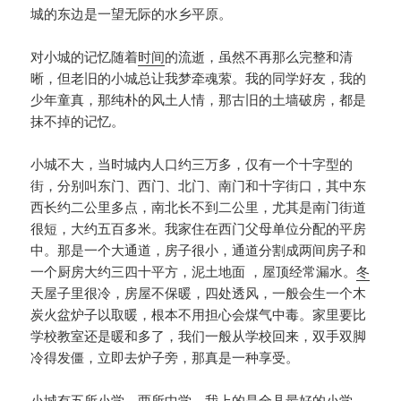
城的东边是一望无际的水乡平原。
对小城的记忆随着
时间
的流逝，虽然不再那么完整和清
晰，但老旧的小城总让我梦牵魂萦。我的同学好友，我的
少年童真，那纯朴的风土人情，那古旧的土墙破房，都是
抹不掉的记忆。
小城不大，当时城内人口约三万多，仅有一个十字型的
街，分别叫东门、西门、北门、南门和十字街口，其中东
西长约二公里多点，南北长不到二公里，尤其是南门街道
很短，大约五百多米。我家住在西门父母单位分配的平房
中。那是一个大通道，房子很小，通道分割成两间房子和
一个厨房大约三四十平方，泥土地面 ，屋顶经常漏水。
冬
天屋子里很冷，房屋不保暖，四处透风，一般会生一个木
炭火盆炉子以取暖，根本不用担心会煤气中毒。家里要比
学校教室还是暖和多了，我们一般从学校回来，双手双脚
冷得发僵，立即去炉子旁，那真是一种享受。
小城有五所小学，两所中学。我上的是全县最好的小学，