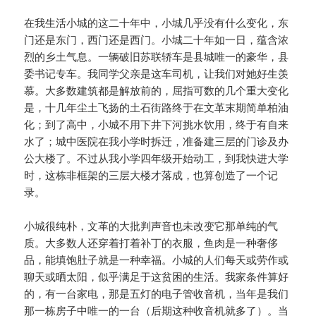
在我生活小城的这二十年中，小城几乎没有什么变化，东
门还是东门，西门还是西门。小城二十年如一日，蕴含浓
烈的乡土气息。一辆破旧苏联轿车是县城唯一的豪华，县
委书记专车。我同学父亲是这车司机，让我们对她好生羡
慕。大多数建筑都是解放前的，屈指可数的几个重大变化
是，十几年尘土飞扬的土石街路终于在文革末期简单柏油
化；到了高中，小城不用下井下河挑水饮用，终于有自来
水了；城中医院在我小学时拆迁，准备建三层的门诊及办
公大楼了。不过从我小学四年级开始动工，到我快进大学
时，这栋非框架的三层大楼才落成，也算创造了一个记
录。
小城很纯朴，文革的大批判声音也未改变它那单纯的气
质。大多数人还穿着打着补丁的衣服，鱼肉是一种奢侈
品，能填饱肚子就是一种幸福。小城的人们每天或劳作或
聊天或晒太阳，似乎满足于这贫困的生活。我家条件算好
的，有一台家电，那是五灯的电子管收音机，当年是我们
那一栋房子中唯一的一台（后期这种收音机就多了）。当