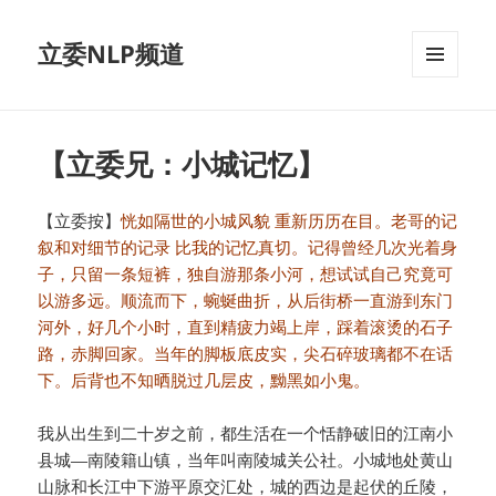
立委NLP频道
菜单和
挂件
【立委兄：小城记忆】
【立委按】
恍如隔世的小城风貌 重新历历在目。老哥的记
叙和对细节的记录 比我的记忆真切。记得曾经几次光着身
子，只留一条短裤，独自游那条小河，想试试自己究竟可
以游多远。顺流而下，蜿蜒曲折，从后街桥一直游到东门
河外，好几个小时，直到精疲力竭上岸，踩着滚烫的石子
路，赤脚回家。当年的脚板底皮实，尖石碎玻璃都不在话
下。后背也不知晒脱过几层皮，黝黑如小鬼。
我从出生到二十岁之前，都生活在一个恬静破旧的江南小
县城—南陵籍山镇，当年叫南陵城关公社。小城地处黄山
山脉和长江中下游平原交汇处，城的西边是起伏的丘陵，