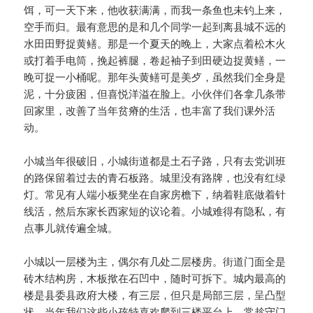
饵，可一天下来，他收获满满，而我一条鱼也未钓上来，
空手而归。最有意思的是和几个同学一起到离县城不远的
水田田野捉黄鳝。那是一个夏天的晚上，大家点着松木火
或打着手电筒，挽起裤腿，卷起袖子到田硬边捉黄鳝，一
晚可捉一小桶呢。那年头黄鳝可是美歺，虽然我们全身是
泥，十分疲困，但喜悦洋溢在脸上。小伙伴们各拿几条带
回家里，改善了当年贫瘠的生活，也丰富了我们课外活
动。
小城当年很破旧，小城街道都是土石子路，只有去党训班
的路保留着过去的青石板路。城里没有路牌，也没有红绿
灯。常见有人端小板凳坐在自家房檐下，纳着鞋底做着针
线活，然后东家长西家短的议论着。小城难得有隐私，有
点事儿就传遍全城。
小城以一层楼为主，偶尔有几处二层楼房。街道门面全是
砖木结构房，木板揿在石凹中，随时可拆下。城内最高的
楼是县委县政府大楼，有三层，但只是局部三层，呈凸型
状。当年我们这些小孩特喜欢爬到三楼平台上，常趁守门