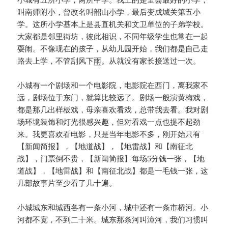
叫南师附小，曾改名叫韶山小学，最后变成城关第五小
学。这所小学基本上是县直机关和文卫单位的子弟学校。
大家都是邻里街坊，彼此相识，不同年级学生也常在一起
耍闹。不像现在的孩子，从幼儿园开始，我们都是自己走
路去上学，不管刮风下
雨
。从就没有家长接送过一次。
小城有一个剧场和一个电影院，电影院在西门，离我家不
远，剧场位于东门，就算比较远了。剧场一般演黄梅戏，
都是那几出样板戏，母亲喜欢看戏，总带我去看。我对剧
场环境装饰和灯光很感兴趣，但对看戏一点也提不起劲
来。我更喜欢看电影，只是当年电影不多，刚开始只有
【新闻简报】，【地道战】，【地雷战】和【南征北
战】，门票倒不贵，【新闻简报】每场5分钱一张，【地
道战】，【地雷战】和【南征北战】都是一毛钱一张，这
几部故事片至少看了几十遍。
小城城东和城西各有一条小河，城中还有一条市桥河。小
河都不宽，不到二十米。城东那条河叫漳河，我们习惯叫