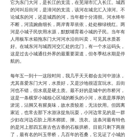
它为东门大河，是长江的支流，在芜湖市汇入长江。城西
的河叫后街河，是漳河的支流，该河在城北汇入漳河。不
论城东的河，还是城西的河，当年都十分清彻。河水终年
不断，河流婉曲细长，两岸青草依依，处处柳绿桃红。两
河是小城子民饮用水源，默默哺育着小城的子民。当年有
人用板车水箱拖东门大河河水沿街叫卖，可见其水质甚
好。在城东河与城西河交汇处的北门，有一个水运码头，
这是过去小城通往外界的最重要渠道，但冬季枯水期是停
航的。
每年五一到十一这段时间，我几乎天天都会去河中游泳，
尤其喜爱东门大河，水质好，又是沙地很适宜玩水。后街
河也不错，但水底是硬土质。最不好的是城中的市桥河，
这是一条横穿小城核心区域的断头的小河，水底是厚厚的
淤泥，沾脚又有腥臭味，故水质较差，无法饮用。但因离
家近，也常去那下水游泳捉魚玩耍，小河边常见的是一群
少妇在河边石阶上用木梆搓、捶、洗衣。这条河最有特色
的是河上那四五座古色古香的石板拱桥。目前只剩下两座
了，最有名的叫玉带桥，几百年的苍桑，它见证了小城的