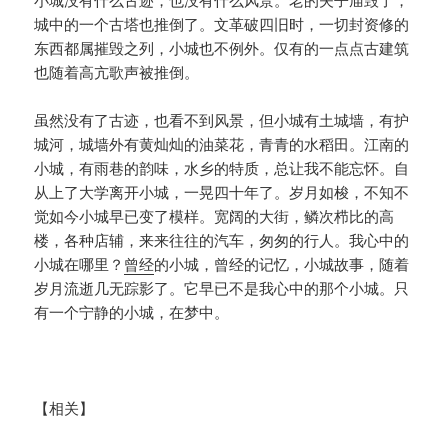
小城没有什么古迹，也没有什么风景。老的夫子庙毁了，
城中的一个古塔也推倒了。文革破四旧时，一切封资修的
东西都属摧毁之列，小城也不例外。仅有的一点点古建筑
也随着高亢歌声被推倒。
虽然没有了古迹，也看不到风景，但小城有土城墙，有护
城河，城墙外有黄灿灿的油菜花，青青的水稻田。江南的
小城，有雨巷的韵味，水乡的特质，总让我不能忘怀。自
从上了大学离开小城，一晃四十年了。岁月如梭，不知不
觉如今小城早已变了模样。宽阔的大街，鳞次栉比的高
楼，各种店辅，来来往往的汽车，匆匆的行人。我心中的
小城在哪里？
曾经
的小城，曾经的记忆，小城故事，随着
岁月流逝几无踪影了。它早已不是我心中的那个小城。只
有一个宁静的小城，在梦中。
【相关】