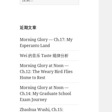
索：
近期文章
Morning Glory — Ch.17: My
Esperanto Land
Wei 的音乐 Taste 规律分析
Morning Glory at Noon —
Ch.12: The Weary Bird Flies
Home to Rest
Morning Glory at Noon —
Ch.14: My Graduate School
Exam Journey
Zhaohua Wushi, Ch.15: