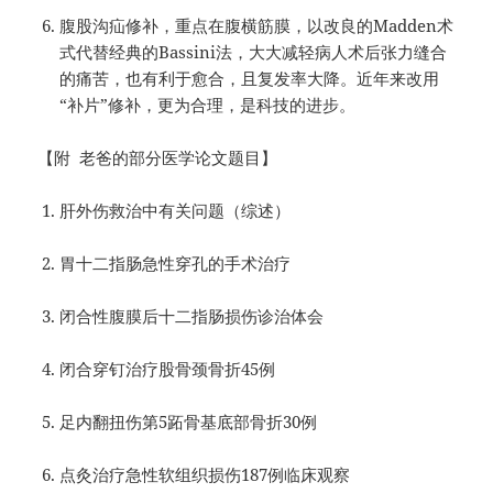
腹股沟疝修补，重点在腹横筋膜，以改良的Madden术
式代替经典的Bassini法，大大减轻病人术后张力缝合
的痛苦，也有利于愈合，且复发率大降。近年来改用
“补片”修补，更为合理，是科技的进步。
【附 老爸的部分医学论文题目】
肝外伤救治中有关问题（综述）
胃十二指肠急性穿孔的手术治疗
闭合性腹膜后十二指肠损伤诊治体会
闭合穿钉治疗股骨颈骨折45例
足内翻扭伤第5跖骨基底部骨折30例
点灸治疗急性软组织损伤187例临床观察