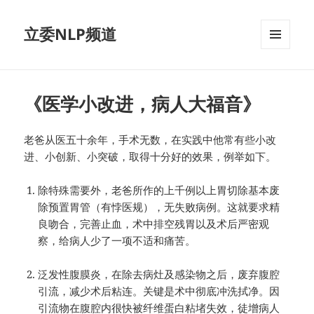
立委NLP频道
菜单和
挂件
《医学小改进，病人大福音》
老爸从医五十余年，手术无数，在实践中他常有些小改
进、小创新、小突破，取得十分好的效果，例举如下。
除特殊需要外，老爸所作的上千例以上胃切除基本废
除预置胃管（有悖医规），无失败病例。这就要求精
良吻合，完善止血，术中排空残胃以及术后严密观
察，给病人少了一项不适和痛苦。
泛发性腹膜炎，在除去病灶及感染物之后，废弃腹腔
引流，减少术后粘连。关键是术中彻底冲洗拭净。因
引流物在腹腔内很快被纤维蛋白粘堵失效，徒增病人