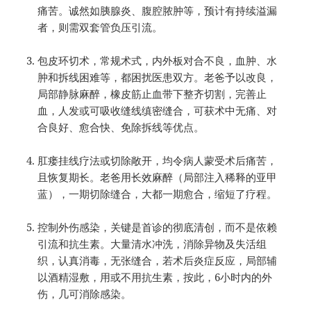
痛苦。诚然如胰腺炎、腹腔脓肿等，预计有持续溢漏
者，则需双套管负压引流。
包皮环切术，常规术式，内外板对合不良，血肿、水
肿和拆线困难等，都困扰医患双方。老爸予以改良，
局部静脉麻醉，橡皮筋止血带下整齐切割，完善止
血，人发或可吸收缝线缜密缝合，可获术中无痛、对
合良好、愈合快、免除拆线等优点。
肛瘘挂线疗法或切除敞开，均令病人蒙受术后痛苦，
且恢复期长。老爸用长效麻醉（局部注入稀释的亚甲
蓝），一期切除缝合，大都一期愈合，缩短了疗程。
控制外伤感染，关键是首诊的彻底清创，而不是依赖
引流和抗生素。大量清水冲洗，消除异物及失活组
织，认真消毒，无张缝合，若术后炎症反应，局部辅
以酒精湿敷，用或不用抗生素，按此，6小时内的外
伤，几可消除感染。