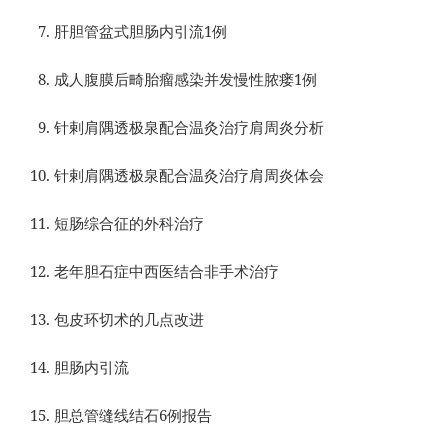
肝胆管盆式胆肠内引流1例
成人腹膜后畸胎瘤感染并发慢性脓瘘1例
针剌肩隅透极泉配合温灸治疗肩周炎分析
针剌肩隅透极泉配合温灸治疗肩周炎体会
短肠综合征的外科治疗
老年胆石症中西医结合非手术治疗
包皮环切术的几点改进
胆肠内引流
胆总管缝线结石6例报告