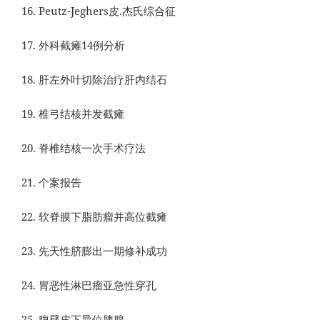
Peutz-Jeghers皮.杰氏综合征
外科截瘫14例分析
肝左外叶切除治疗肝内结石
椎弓结核并发截瘫
脊椎结核一次手术疗法
个案报告
软脊膜下脂肪瘤并高位截瘫
先天性脐膨出一期修补成功
胃恶性淋巴瘤亚急性穿孔
腹壁皮下异位胰腺