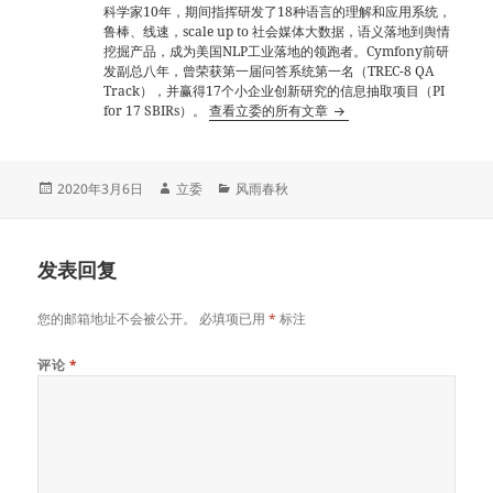
科学家10年，期间指挥研发了18种语言的理解和应用系统，
鲁棒、线速，scale up to 社会媒体大数据，语义落地到舆情
挖掘产品，成为美国NLP工业落地的领跑者。Cymfony前研
发副总八年，曾荣获第一届问答系统第一名（TREC-8 QA
Track），并赢得17个小企业创新研究的信息抽取项目（PI
for 17 SBIRs）。
查看立委的所有文章
发
作
分
2020年3月6日
立委
风雨春秋
布
者
类
于
发表回复
您的邮箱地址不会被公开。
必填项已用
*
标注
评论
*