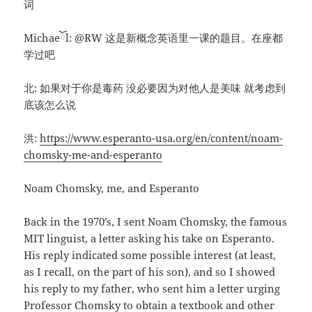
词
Michaeོl: @RW 这是新概念英语里一课的题目。在座都
学过吧
北: 如果对于你是毒药 没必要因为对他人是美味 就考虑到
底该怎么说
洪:
https://www.esperanto-usa.org/en/content/noam-
chomsky-me-and-esperanto
Noam Chomsky, me, and Esperanto
Back in the 1970’s, I sent Noam Chomsky, the famous
MIT linguist, a letter asking his take on Esperanto.
His reply indicated some possible interest (at least,
as I recall, on the part of his son), and so I showed
his reply to my father, who sent him a letter urging
Professor Chomsky to obtain a textbook and other