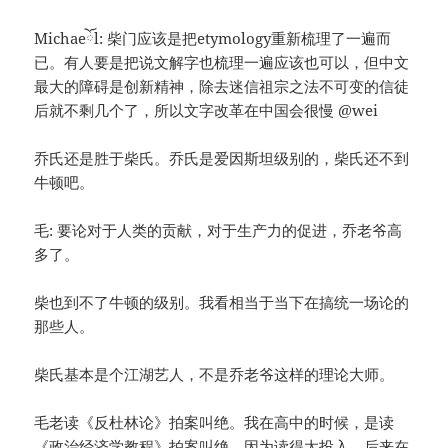
Michaeོl: 柴门应该是把etymology重新梳理了一遍而
已。有人要是把说文解字也梳理一遍应该也可以，但中文
最大的障碍是创新精神，除去迷信祖宗之法不可变的信徒
后就不剩几个了，所以文字改革在中国会很慢 @wei
乔氏还是胜于柴氏。乔氏是爱因斯坦级别的，柴氏还不到
牛顿吧。
毛: 要论对于人类的贡献，对于生产力的促进，乔老爷高
多了。
柴也到不了牛顿的级别。我看相当于当下在搞统一场论的
那些人。
柴氏基本是个江湖艺人，不是乔老爷这样的理论大师。
毛老读《反杜林论》拍案叫绝。我在高中的时候，是读
《政治经济学教程》拍案叫绝。因为读得太投入，后来在