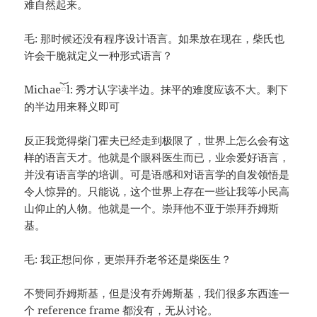
难自然起来。
毛: 那时候还没有程序设计语言。如果放在现在，柴氏也
许会干脆就定义一种形式语言？
Michaeོl: 秀才认字读半边。抹平的难度应该不大。剩下
的半边用来释义即可
反正我觉得柴门霍夫已经走到极限了，世界上怎么会有这
样的语言天才。他就是个眼科医生而已，业余爱好语言，
并没有语言学的培训。可是语感和对语言学的自发领悟是
令人惊异的。只能说，这个世界上存在一些让我等小民高
山仰止的人物。他就是一个。崇拜他不亚于崇拜乔姆斯
基。
毛: 我正想问你，更崇拜乔老爷还是柴医生？
不赞同乔姆斯基，但是没有乔姆斯基，我们很多东西连一
个 reference frame 都没有，无从讨论。