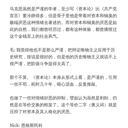
马克思虽然是严谨的学者，至少写《资本论》比《共产党
宣言》要冷静得多，但是骨子里他是带着对资本和铜臭的
极端厌恶这种情绪去著述的。而对资本和铜臭的厌恶是如
此的自然，我们都曾经历过，都有这种体验，都曾痛恨过
这个金钱至上的社会风气。
毛: 我觉得他也不是那么严谨，把辩证唯物主义应用于历
史研究，按说是很好的，但是他的历史唯物主义就说不上
很严谨，把阶级斗争提得太高了。
那个不算。《资本论》本身从形式上看，是严谨的，引用
一丝不苟，耗时几十年，呕心沥血，反复推敲。
也做了一些对情绪好恶的抑制，譬如认为虽然是剥削，仍
然是在等价交换的框架了。这个等价二字（褒义词）就是
压抑了对资本及其人格化的厌恶。
Nick: 恩格斯民科