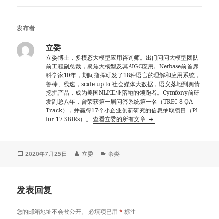
发布者
立委
立委博士，多模态大模型应用咨询师。出门问问大模型团队
前工程副总裁，聚焦大模型及其AIGC应用。Netbase前首席
科学家10年，期间指挥研发了18种语言的理解和应用系统，
鲁棒、线速，scale up to 社会媒体大数据，语义落地到舆情
挖掘产品，成为美国NLP工业落地的领跑者。Cymfony前研
发副总八年，曾荣获第一届问答系统第一名（TREC-8 QA
Track），并赢得17个小企业创新研究的信息抽取项目（PI
for 17 SBIRs）。
查看立委的所有文章
发
作
分
2020年7月25日
立委
杂类
布
者
类
于
发表回复
您的邮箱地址不会被公开。
必填项已用
*
标注