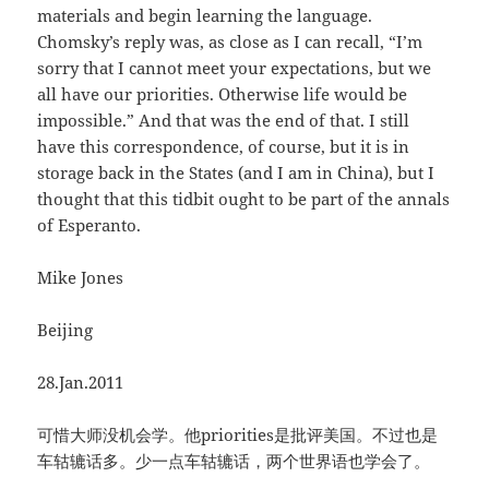
materials and begin learning the language.
Chomsky’s reply was, as close as I can recall, “I’m
sorry that I cannot meet your expectations, but we
all have our priorities. Otherwise life would be
impossible.” And that was the end of that. I still
have this correspondence, of course, but it is in
storage back in the States (and I am in China), but I
thought that this tidbit ought to be part of the annals
of Esperanto.
Mike Jones
Beijing
28.Jan.2011
可惜大师没机会学。他priorities是批评美国。不过也是
车轱辘话多。少一点车轱辘话，两个世界语也学会了。