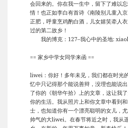
会回来的。你在我一生中，留下了难以忘
情！也正如李白有首诗《南陵别儿童入京
正肥，呼童烹鸡酌白酒，儿女嬉笑牵人衣
过的第二故乡！
我的博克：127–我心中的圣地: xiaolaoji
== 家乡中学女同学来函 ==
liwei：你好！多年未见，我们都在时
忆中只记得那个能说善辩，没理也能说出三
了你的《朝华午拾》上的文章，这让我了
你的生活。我从照片上和你文章中看到和
士，也知道你有一个漂亮聪明的女儿，尤
帅气的大liwei。在春节将近之时，我