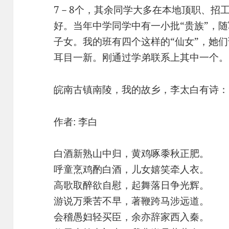
7－8个，其余同学大多在本地顶职、招
好。当年中学同学中有一小批“贵族”，
子女。我的班有四个这样的“仙女”，她
耳目一新。刚通过学弟联系上其中一个。
皖南古镇南陵，我的故乡，李太白有诗：
作者: 李白
白酒新熟山中归，黄鸡啄黍秋正肥。
呼童烹鸡酌白酒，儿女嬉笑牵人衣。
高歌取醉欲自慰，起舞落日争光辉。
游说万乘苦不早，著鞭跨马涉远道。
会稽愚妇轻买臣，余亦辞家西入秦。