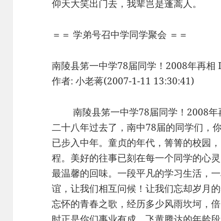
仰天大笑出门去，我辈岂是蓬蒿人。
＝＝ 学弟号召中学同学聚会 ＝＝
南陵县笫一中学78届同学！2008年再相 I
作者: 小老蒋(2007-1-11 13:30:41)
南陵县笫一中学78届同学！2008年
二十八年过去了，南中78届的同学们，
已步入中年。童贞的年代，箐箐的校园，
程。美好的往事已刻在每一个同学的心灵
最温馨的回味。一段平凡的学习生活，一
谊，让我们相互问候！让我们忘却岁月的
忘怀的青春之歌，经历多少风雨坎坷，倍
时正是你们事业有成，飞黄腾达的年龄段