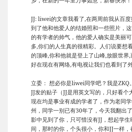
乡，在新的一年里万事如意，新春快乐！
JJ: liwei的文章我看了,在两周前我从百度
到了他和他爱人的结婚照和一些照片，这使
的有学者的帅气，他的爱人确实是美丽可
多,你们的人生真的很精彩。人们说要想
的顶峰,你和他就是登上了山峰,放眼世界
好在现在有网络,有电视让我们也看到了
立委： 想必你是liwei同学吧？我是Z
JJ发的贴子（JJ是用英文写的，只好看
现在均是事业有成的学者了，作为老同学
州，同学一别已有30年了，今天我翻出
影中见到了你，只可惜没有JJ，想起学
间，那时的你，个头很小，你和JJ一样，