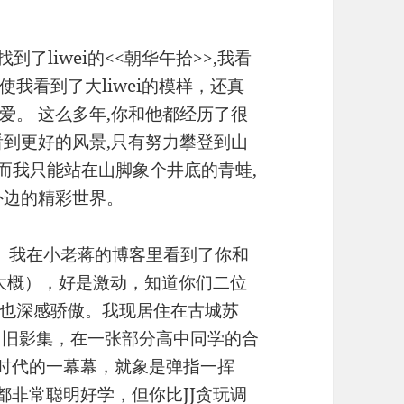
找到了liwei的<<朝华午拾>>,我看
我看到了大liwei的模样，还真
爱。 这么多年,你和他都经历了很
看到更好的风景,只有努力攀登到山
,而我只能站在山脚象个井底的青蛙,
外边的精彩世界。
KQ。我在小老蒋的博客里看到了你和
个大概），好是激动，知道你们二位
也深感骄傲。我现居住在古城苏
了旧影集，在一张部分高中同学的合
生时代的一幕幕，就象是弹指一挥
都非常聪明好学，但你比JJ贪玩调