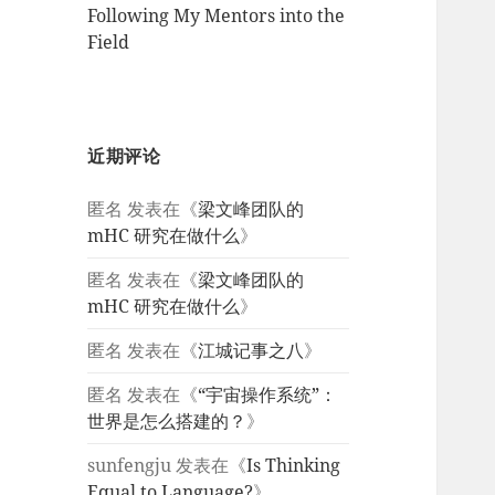
Following My Mentors into the
Field
近期评论
匿名
发表在《
梁文峰团队的
mHC 研究在做什么
》
匿名
发表在《
梁文峰团队的
mHC 研究在做什么
》
匿名
发表在《
江城记事之八
》
匿名
发表在《
“宇宙操作系统”：
世界是怎么搭建的？
》
sunfengju
发表在《
Is Thinking
Equal to Language?
》