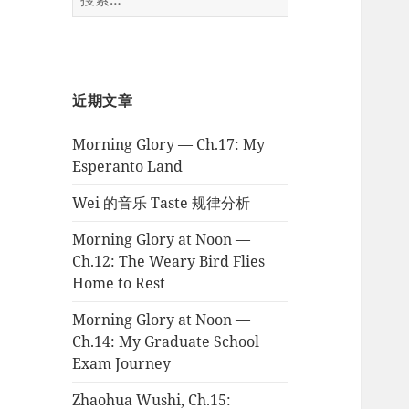
索：
近期文章
Morning Glory — Ch.17: My
Esperanto Land
Wei 的音乐 Taste 规律分析
Morning Glory at Noon —
Ch.12: The Weary Bird Flies
Home to Rest
Morning Glory at Noon —
Ch.14: My Graduate School
Exam Journey
Zhaohua Wushi, Ch.15: