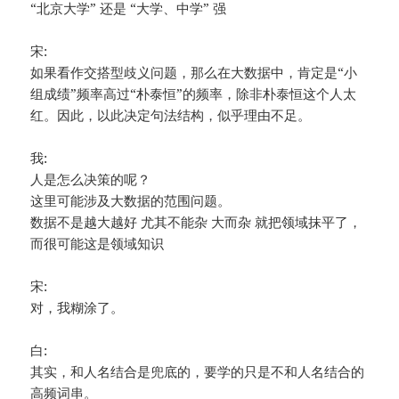
“北京大学” 还是 “大学、中学” 强
宋:
如果看作交搭型歧义问题，那么在大数据中，肯定是“小
组成绩”频率高过“朴泰恒”的频率，除非朴泰恒这个人太
红。因此，以此决定句法结构，似乎理由不足。
我:
人是怎么决策的呢？
这里可能涉及大数据的范围问题。
数据不是越大越好 尤其不能杂 大而杂 就把领域抹平了，
而很可能这是领域知识
宋:
对，我糊涂了。
白:
其实，和人名结合是兜底的，要学的只是不和人名结合的
高频词串。