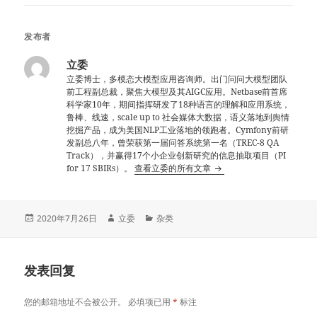
发布者
立委
立委博士，多模态大模型应用咨询师。出门问问大模型团队
前工程副总裁，聚焦大模型及其AIGC应用。Netbase前首席
科学家10年，期间指挥研发了18种语言的理解和应用系统，
鲁棒、线速，scale up to 社会媒体大数据，语义落地到舆情
挖掘产品，成为美国NLP工业落地的领跑者。Cymfony前研
发副总八年，曾荣获第一届问答系统第一名（TREC-8 QA
Track），并赢得17个小企业创新研究的信息抽取项目（PI
for 17 SBIRs）。
查看立委的所有文章
发
作
分
2020年7月26日
立委
杂类
布
者
类
于
发表回复
您的邮箱地址不会被公开。
必填项已用
*
标注