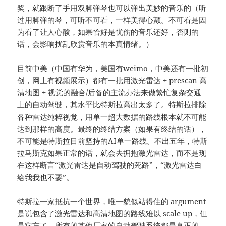
奖，就跟断了手用双脚弹琴也可以弹出美妙的音乐的（听
过用脚弹的琴，可听不可看，一样美得心颤。不可看是因
为看了让人心酸，如果恰好是忧伤的音乐还好，否则的
话，会影响扰乱欣赏音乐的本真情绪。）
目前中美（中国有华为，美国有weimo，中美还有一批初
创，网上有视频展示）都有一批用激光雷达 + prescan 高
清地图 + 视觉的融合/后备的主流办法来做繁忙复杂交通
上的自动驾驶，其水平比特斯拉高出太多了。特斯拉排除
各种雷达纯粹视觉，用单一超大数据的路线根本就不可能
达到那样的高度。最终的终结方案（如果有终结的话），
不可能是特斯拉目前坚持的AI单一路线。不出五年，特斯
拉马斯克如果正常的话，就会去拥抱激光雷达，而不是现
在这样断言“激光雷达是自动驾驶的死路”，“激光雷达白
给我我也不要”。
特斯拉一家抵抗一个世界，唯一貌似站得住的 argument
是说包含了激光雷达和高清地图的路线难以 scale up，但
是它忘了，所有的其他厂家的自动驾驶系统都是真正的