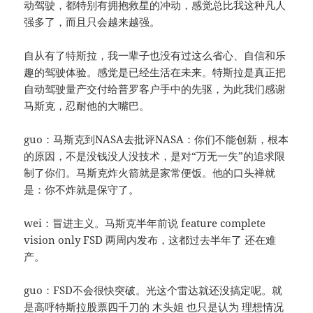
动驾驶，都特别有拥抱救星的冲动，感觉总比我这种凡人
强多了，而且只会越来越强。
自从有了特斯拉，我一辈子也没有过这么省心、自信和乐
趣的驾驶体验。感觉是已经生活在未来。特斯拉是真正把
自动驾驶量产交付给普罗客户手中的先驱，为此我们感谢
马斯克，忍耐他的大嘴巴。
guo：马斯克到NASA去批评NASA：你们不能创新，根本
的原因，不是没钱没人没技术，是对“万无一失”的追求限
制了你们。马斯克炸火箭就是家常便饭。他的口头禅就
是：你不炸就是保守了。
wei：冒进主义。马斯克半年前说 feature complete
vision only FSD 两周内发布，这都过去半年了 还在难
产。
guo：FSD不会很快突破。光这个雷达就还没搞定呢。就
是高呼特斯拉股票四千刀的 木头姐 也只是认为 理想情况