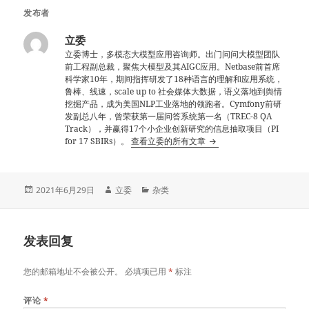
发布者
立委
立委博士，多模态大模型应用咨询师。出门问问大模型团队
前工程副总裁，聚焦大模型及其AIGC应用。Netbase前首席
科学家10年，期间指挥研发了18种语言的理解和应用系统，
鲁棒、线速，scale up to 社会媒体大数据，语义落地到舆情
挖掘产品，成为美国NLP工业落地的领跑者。Cymfony前研
发副总八年，曾荣获第一届问答系统第一名（TREC-8 QA
Track），并赢得17个小企业创新研究的信息抽取项目（PI
for 17 SBIRs）。
查看立委的所有文章
发
作
分
2021年6月29日
立委
杂类
布
者
类
于
发表回复
您的邮箱地址不会被公开。
必填项已用
*
标注
评论
*