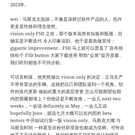
2023年。
wei：马斯克太急躁，不像是深耕过软件产品的人。也许
更多是性格和理念使然。
vision only FSD 之前，那个版本虽然有短板和瓶颈，但
确实是不断迭代 令人印象深刻。他于是着急做宣传：
gigantic improvement，FSD 马上就可以普及了 宣布很
快给个 FSD button 大家下载使用 帮助“众筹”提升质量。
我们听到都急不可待企盼。
可话音刚落，他突然做出 vision only 的决定：立马生产
不带有雷达的车辆。这就把自己和团队逼到一个死角。软
件的迭代更新 做如此重大的底层变更 怎么可能期望短期
内把窟窿都堵上？但他还是不断发推，一会儿 next two
weeks，一会说 definitely in May，一会儿又说
hopefully June，据说七月大概可以在内部的 beta
testors 中开始试行第一版 vision only。马斯克大嘴 与
马斯克时间 一样甚至在粉丝群里面也都成为笑柄。可怜在
他手下干活的那些人，被这种老板不切实际的计划催逼。