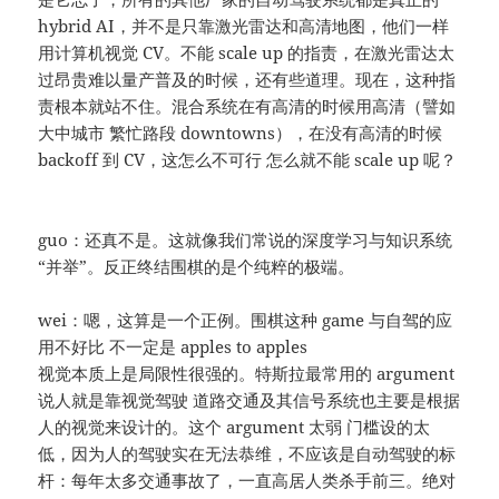
hybrid AI，并不是只靠激光雷达和高清地图，他们一样
用计算机视觉 CV。不能 scale up 的指责，在激光雷达太
过昂贵难以量产普及的时候，还有些道理。现在，这种指
责根本就站不住。混合系统在有高清的时候用高清（譬如
大中城市 繁忙路段 downtowns），在没有高清的时候
backoff 到 CV，这怎么不可行 怎么就不能 scale up 呢？
guo：还真不是。这就像我们常说的深度学习与知识系统
“并举”。反正终结围棋的是个纯粹的极端。
wei：嗯，这算是一个正例。围棋这种 game 与自驾的应
用不好比 不一定是 apples to apples
视觉本质上是局限性很强的。特斯拉最常用的 argument
说人就是靠视觉驾驶 道路交通及其信号系统也主要是根据
人的视觉来设计的。这个 argument 太弱 门槛设的太
低，因为人的驾驶实在无法恭维，不应该是自动驾驶的标
杆：每年太多交通事故了，一直高居人类杀手前三。绝对