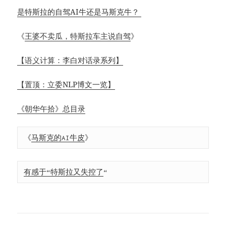
是特斯拉的自驾AI牛还是马斯克牛？
《
王婆不卖瓜，特斯拉车主说自驾
》
【语义计算：李白对话录系列】
【置顶：立委NLP博文一览】
《朝华午拾》总目录
《
马斯克的AI牛皮
》 
有感于“特斯拉又失控了
“