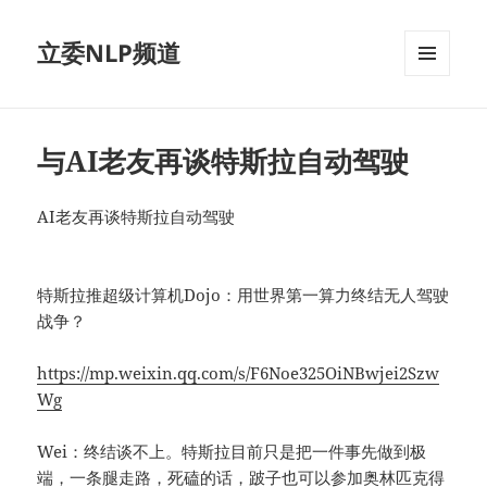
立委NLP频道
菜单和
挂件
与AI老友再谈特斯拉自动驾驶
AI老友再谈特斯拉自动驾驶
特斯拉推超级计算机Dojo：用世界第一算力终结无人驾驶
战争？
https://mp.weixin.qq.com/s/F6Noe325OiNBwjei2Szw
Wg
Wei：终结谈不上。特斯拉目前只是把一件事先做到极
端，一条腿走路，死磕的话，跛子也可以参加奥林匹克得