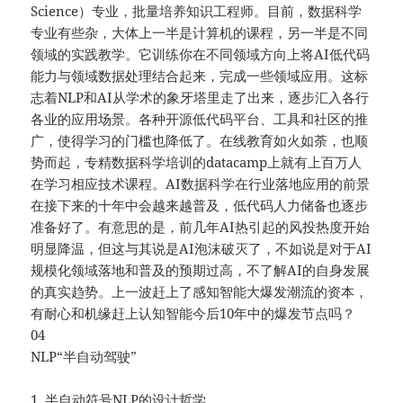
Science）专业，批量培养知识工程师。目前，数据科学
专业有些杂，大体上一半是计算机的课程，另一半是不同
领域的实践教学。它训练你在不同领域方向上将AI低代码
能力与领域数据处理结合起来，完成一些领域应用。这标
志着NLP和AI从学术的象牙塔里走了出来，逐步汇入各行
各业的应用场景。各种开源低代码平台、工具和社区的推
广，使得学习的门槛也降低了。在线教育如火如荼，也顺
势而起，专精数据科学培训的datacamp上就有上百万人
在学习相应技术课程。AI数据科学在行业落地应用的前景
在接下来的十年中会越来越普及，低代码人力储备也逐步
准备好了。有意思的是，前几年AI热引起的风投热度开始
明显降温，但这与其说是AI泡沫破灭了，不如说是对于AI
规模化领域落地和普及的预期过高，不了解AI的自身发展
的真实趋势。上一波赶上了感知智能大爆发潮流的资本，
有耐心和机缘赶上认知智能今后10年中的爆发节点吗？
04
NLP“半自动驾驶”
1. 半自动符号NLP的设计哲学