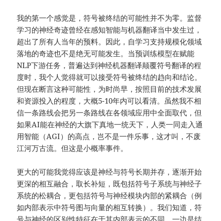
我的第一个感觉是，符号被终结的可能性并不为零。监督
学习的神经奇迹曾经在感知智能与机器翻译当中发生过，
超出了所有人当年的预料。因此，自学习支持规模化领域
落地的奇迹也不是绝无可能发生。当预训练模型在赋能
NLP下游任务，普遍达到神经机器翻译颠覆符号翻译的程
度时，我个人觉得就可以接受符号被终结的趋向和结论。
但现在断言这种可能性，为时尚早，按照目前的技术发展
和资源投入的程度，大概5-10年内可以看清。虽然我不相
信⼀条路线会把另⼀条路线在各领域应用中全面取代，但
如果AI能在神经的大旗下真地⼀统天下，人类一同走入通
用智能（AGI）的高点，岂不是一件乐事，这才叫，不废
江河万古流。但这是小概率事件。
更大的可能我觉得应该是神经与符号长期并存，逐渐开始
更深的相互融合，取长补短，既包括符号子系统与神经子
系统的松耦合，更包括符号与神经模块内部的紧耦合（例
如内部表示中符号图与向量的相互转换）。我们知道，符
号与神经的区别性特征在于其内部表示的不同，一边是结