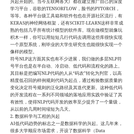
兴起开始的。当今互联网各大厂都在建立推广自己的深度
学习平台，谷歌的TENSORFLOW，脸书的PYTORCH，
等等。各种平台级工具箱和软件包也在开源社区流行，有
KERAS的神经网络框架，还有SCIKIT-LEARN这样非常成
熟的包括几乎所有统计模型的软件库。现在做模型就像玩
积木一样，你可以用短短几行代码去调用这些库很快实现
一个原型系统，刚毕业的大学生研究生也能很快实现一个
像样的模型。
符号NLP这方面其实也有不少进展，我们做的多层NLP符
号平台也是在半自动、冷启动、低代码和流程化的路上。
其目标是把编写NLP代码的人从“码农”转化为判官，以高
精度低召回的样例规则代码为起点，通过检验数据质量的
变化决定符号规则的泛化路径及其迭代更新。这种低代码
的开发流程在一系列不同领域的落地应用实践中验证了其
有效性，使得NLP代码开发的效率至少提升了一个量级，
从以前的几周时间缩短为几天。
2. 数据科学与工程的兴起
AI低代码趋势的标志之一是数据科学的兴起。这几年来，
很多大学顺应市场需求，开设了数据科学（Data