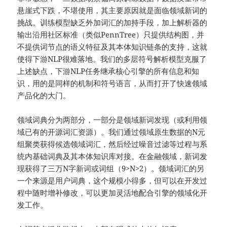
悬崖式下跌，不堪使用，其主要原因就是面临领域新词的
挑战。训练模型缺乏外加词汇的加持手段，加上解析器的
输出沿用社区标准（类似PennTree）只提供结构图，并
不提供词节点的语义特征及其本体知识链条的支持，这就
使得下游NLP很难落地。我们的多层符号解析模型克服了
上述缺点，下游NLP任务继承核心引擎的所有信息和知
识，用的是同样的机制和符号语言，从而打开了快速领域
产品化的大门。
领域词典分为两部分，一部分是领域新词发现（或利用领
域已有的开源词汇资源）。我们通过领域原生数据的N元
组聚类获得候选领域词汇，然后经过噪音过滤等过程与系
统内基础词典及其本体知识库对接。在金融领域，新词发
现获得了三万N字新词或词组（9>N>2）。领域词汇的另
一个来源是用户词典，这个规模小得多，但可以在开发过
程中随时增补修改，可以更加灵活地配合引擎的领域化开
发工作。