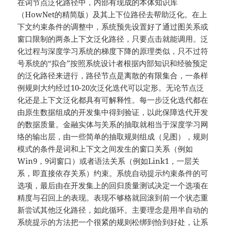
在词节点泛化路径中，内部有现成的本体知识库
（HowNet的精简版）及其上下位路径去帮助泛化。在上
下文约束条件的调整中，系统预先设置好了通过图关系或
窗口限制的两条上下文泛化路径，只要点击就能调用。泛
化过程与深度学习系统的梯度下降的原理类似，只不过符
号系统的“拟合”按照系统设计者根据内部知识和经验预定
的泛化路径来进行，路径节点是离散的有限集合，一条样
例规则大约经过10-20次泛化迭代可以定形。无论节点泛
化还是上下文泛化都具有可解释性。每一步泛化迭代都在
由原生数据组成的开发集中得到验证，以此保障迭代开发
的数据质量。金融实体与关系的抽取就相当于深度学习网
络的输出层，由一些简单的抽取规则组成（见图），规则
模式的条件是词和上下文之间发生的窗口关系（例如
Win9，9词窗口）或者语法关系（例如Link1，一层关
系，即直接依存关系）约束。系统自动提示约束条件的可
选项，最后由在开发集上的回归质量测试决定一个选项在
精度与召回上的表现。表现不够格就回滚到前一个状态重
新尝试其他泛化路径，如此循环。主要理念是用半自动的
系统提示的方法把⼀个很紧的规则松绑到恰到好处，让系