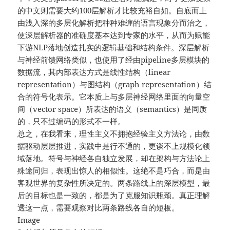
的中文则需要大约100层解析才比较充裕自如。自底而上
由浅入深的多层化解析把种种难缠的语言现象分而治之，
使深层解析器的准确度基本达到专家的水平，从而为赋能
下游NLP落地创造扎实的逻辑基础和结构条件。深层解析
与神经前馈网络类似，也使用了经由pipeline多层模块的
数据流，其内部表达方式是线性结构（linear
representation）与图结构（graph representation）结
合的符号化表示。它本质上与多层神经网络里面的向量空
间（vector space）所表达的语义（semantics）是同质
的，只不过编码的形式不⼀样。
总之，在我看来，理性主义不拥抱经验主义方法论，由数
据驱动层层推进，实践中是行不通的，更谈不上规模化领
域落地。符号与神经各自独立发展，却在架构与方法论上
殊途同归，表现出惊人的相似性。这绝不是巧合，而是由
客观世界的复杂性所决定的。两条路线上的深层模型，最
后的目标也是一致的，都是为了克服知识瓶颈。真正理解
透这一点，需要观察对比两条路线各自的短板。
Image