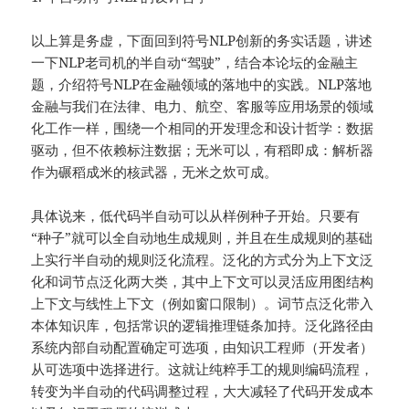
以上算是务虚，下面回到符号NLP创新的务实话题，讲述
一下NLP老司机的半自动“驾驶”，结合本论坛的金融主
题，介绍符号NLP在金融领域的落地中的实践。NLP落地
金融与我们在法律、电力、航空、客服等应用场景的领域
化工作一样，围绕一个相同的开发理念和设计哲学：数据
驱动，但不依赖标注数据；无米可以，有稻即成：解析器
作为碾稻成米的核武器，无米之炊可成。
具体说来，低代码半自动可以从样例种子开始。只要有
“种子”就可以全自动地生成规则，并且在生成规则的基础
上实行半自动的规则泛化流程。泛化的方式分为上下文泛
化和词节点泛化两大类，其中上下文可以灵活应用图结构
上下文与线性上下文（例如窗口限制）。词节点泛化带入
本体知识库，包括常识的逻辑推理链条加持。泛化路径由
系统内部自动配置确定可选项，由知识工程师（开发者）
从可选项中选择进行。这就让纯粹手工的规则编码流程，
转变为半自动的代码调整过程，大大减轻了代码开发成本