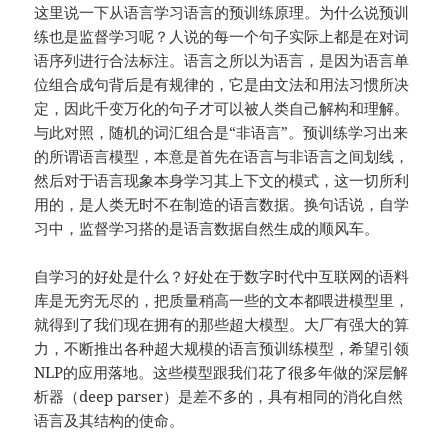
这里说一下从语言学习语言的预训练原理。为什么说预训
练也是监督学习呢？人说的每一个句子实际上都是在对词
语序列进行合法标注。语言之所以为语言，是因为语言单
位组合成句背后是有规律的，它是由文法和用法习惯所决
定，因此千变万化的句子才可以被人类自己解构和理解。
与此对照，随机的词汇组合是“非语言”。预训练学习出来
的所谓语言模型，本意是首先在语言与非语言之间划线，
然后对于语言现象本身学习其上下文的模式，这一切所利
用的，是人类无时不在制造的语言数据。换句话说，自学
习中，监督学习搭的是语言数据自然生成的顺风车。
自学习的好处是什么？好处在于数字时代中互联网的语料
库是无穷无尽的，把质量稍高一些的文本都喂进模型里，
就得到了我们现在拥有的那些超大模型。大厂有强大的算
力，不断推出各种超大规模的语言预训练模型，希望引领
NLP的应用落地。这些模型跟我们花了很多年做的深层解
析器（deep parser）是差不多的，具有相同的消化自然
语言及其结构的使命。