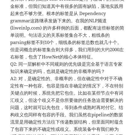
金标准，但我们知道其中有很多的固有缺陷，落地实践用
起来也不够方便。根本的标签是从 Dependency
grammar这路继承发扬下来的。在我的NLP频道
(liweinlp.com) 的许多样例的后面，都配有这些标签的简
单说明。句法语义的关系标签集合不大，粗线条的
parsing标签不到10个，细线条的标签总数也就几十个。
但是词概念的标签集合则大得多，我们用到的大约2000左
右标签，包含了HowNet的核心本体特征。
Q2: 同一层解析中不同规则的优先级是完全基于语言专家
知识来确定的吗，也就是确定性的非概率的吗？
A2: 对，是确定性的、非概率的，但在确定性中对于不确
定性有⼀种包容。包容是指在非确定的情况下，不在特别
关键点的时候，系统先把它包住。⽐如在某些节点中有词
汇歧义，但这个歧义不是你所要做的任务急迫需要解决的
问题，这时就可以先包住，等到条件成熟时再对付它。结
构歧义也同样有包容的手段。我们虽然在pipeline的数据
流里是用确定性方法往下传递数据结构，但里面同时蕴含
了包容下来的不确定性或歧义。系统装备中有我们称为