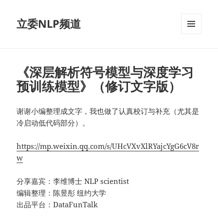
立委NLP频道
菜单和
挂件
《深层解析符号模型与深度学习
预训练模型》（修订文字版）
谢谢小编整理成文字，我也做了认真校订与补充（尤其是
冷启动低代码部分）。 ​​​
https://mp.weixin.qq.com/s/UHcVXvXlRYajcYgG6cV8r
w
分享嘉宾：李维博士 NLP scientist
编辑整理：陈昱彤 纽约大学
出品平台：DataFunTalk