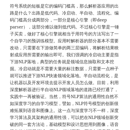
符号系统的短板是它的编码门槛高，那么解析器应用的出
路是什么？出路是低代码、冷启动、半自动、流程化。编
码门槛高分成两部分，⼀部分是核心引擎（即deep
parser），这部分难以做到低代码。不过核心引擎是⼀锤
子买卖，做好了核心引擎就相当于用符号的方法写出了一
个自学习的预训练模型。应用时解析器的部分基本不需要
改动，只需要在下游做简单的两三层编码，将解析结果映
射成应用所需要的输出即可。我们强调的冷启动主要是指
下游NLP落地，典型的任务就是领域信息抽取和文本挖
掘。冷启动就是不需要大量的标注数据，只需要⼀点种子
就可以推进下游NLP快速领域化落地。半自动流程化，是
让机器以及开发环境去提示开发人员怎么做。目前，利用
深度解析器进行半自动NLP领域落地的道路已经打通了，
实践中一再被验证。当然，符号NLP算法的通用性自然不
如深度学习的自学习模型，譬如，NLP符号模型的创新很
难拓展到语音和图像上。这⼀点与深度学习不⼀样，深度
学习算法及其架构的通用性强，可以把在NLP领域创新突
破的同⼀套方法论，基础模型和设计思想用到图像，语音