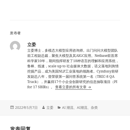
发布者
立委
立委博士，多模态大模型应用咨询师。出门问问大模型团队
前工程副总裁，聚焦大模型及其AIGC应用。Netbase前首席
科学家10年，期间指挥研发了18种语言的理解和应用系统，
鲁棒、线速，scale up to 社会媒体大数据，语义落地到舆情
挖掘产品，成为美国NLP工业落地的领跑者。Cymfony前研
发副总八年，曾荣获第一届问答系统第一名（TREC-8 QA
Track），并赢得17个小企业创新研究的信息抽取项目（PI
for 17 SBIRs）。
查看立委的所有文章
发
作
分
2022年5月7日
立委
AI 潮流
、
AI潮流
、
杂类
布
者
类
于
发表回复