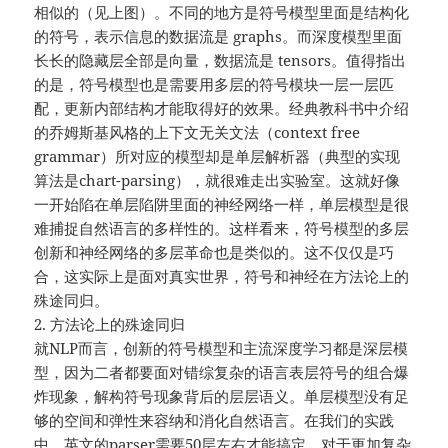
相似的（见上图）。不同的地方是符号模型里面是结构化
的符号，表示信息的数据流是 graphs。而深度模型里面
长长的隐藏层全部是向量，数据流是 tensors。值得指出
的是，符号模型也是需要用多层的符号模块一层一层匹
配，更新内部结构才能取得好的效果。经典教科书中介绍
的乔姆斯基风格的上下文无关文法（context free
grammar）所对应的模型却是单层解析器（典型的实现
算法是chart-parsing），就很难走出实验室。这就好像
⼀开始陷在单层陷阱里面的神经网络一样，单层模型是很
难捕捉自然语言的多样性的。这样看来，符号模型的多层
创新和神经网络的多层革命也是类似的。这不仅仅是巧
合，这实际上是面对真实世界，符号和神经在方法论上的
殊途同归。
2. 方法论上的殊途同归
就NLP而言，创新的符号模型和主流深度学习都是深层模
型，因为二者都要面对错综复杂的语言表层符号的组合爆
炸现象，解构符号现象背后的层层语义。单层模型没有足
够的空间和弹性来容纳和消化自然语言。在我们的实践
中，英文的parser需要50层左右才能搞定，对于更加复杂