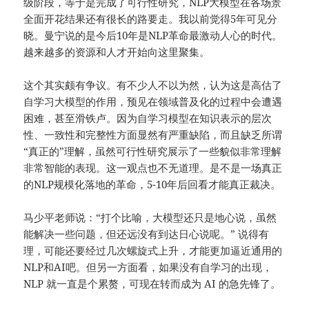
级阶段，等于是完成了可行性研究，NLP大模型在各场景
全面开花结果还有很长的路要走。我以前觉得5年可见分
晓。曼宁说的是今后10年是NLP革命最激动人心的时代。
越来越多的资源和人才开始向这里聚集。
这个其实颇有争议。有不少人不以为然，认为这是高估了
自学习大模型的作用，预见在领域普及化的过程中会遭遇
困难，甚至滑铁卢。因为自学习模型在知识表示的层次
性、一致性和完整性方面显然有严重缺陷，而且缺乏所谓
“真正的”理解，虽然可行性研究展示了一些貌似非常理解
非常智能的表现。这一观点也不无道理。是不是一场真正
的NLP规模化落地的革命，5-10年后回看才能真正裁决。
马少平老师说：“打个比喻，大模型还只是地心说，虽然
能解决一些问题，但还远没有到达日心说呢。” 说得有
理，可能还要经过几次螺旋式上升，才能更加逼近通用的
NLP和AI吧。但另一方面看，如果没有自学习的出现，
NLP 就一直是个累赘，可现在转而成为 AI 的急先锋了。