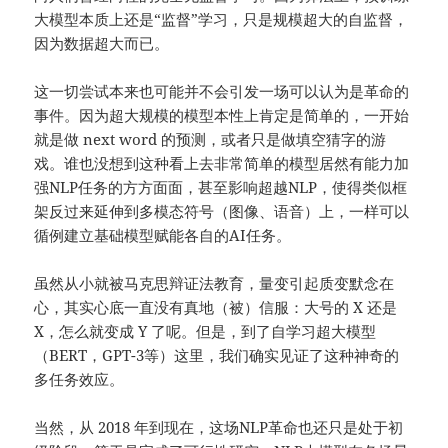
大模型本质上还是“监督”学习，只是规模超大的自监督，
因为数据超大而已。
这一切尝试本来也可能并不会引发一场可以认为是革命的
事件。因为超大规模的模型本性上肯定是简单的，一开始
就是做 next word 的预测，或者只是做填空猜字的游
戏。谁也没想到这种看上去非常简单的模型居然有能力加
强NLP任务的方方面面，甚至影响超越NLP，使得类似框
架反过来延伸到多模态符号（图像、语音）上，一样可以
循例建立基础模型赋能各自的AI任务。
虽然从小就被马克思辩证法教育，量变引起质变默念在
心，其实心底一直没有真地（被）信服：大号的 X 还是
X，怎么就变成 Y 了呢。但是，到了自学习超大模型
（BERT，GPT-3等）这里，我们确实见证了这种神奇的
多任务效应。
当然，从 2018 年到现在，这场NLP革命也还只是处于初