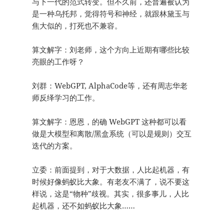
与下一代的范式转变。但不久前，还普遍被认为
是一种乌托邦，觉得符号和神经，就跟林黛玉与
焦大似的，打死也不兼容。
算文解字：刘老师，这个方向上近期有哪些比较
亮眼的工作呀？
刘群：WebGPT, AlphaCode等，还有周志华老
师反绎学习的工作。
算文解字：恩恩，的确 WebGPT 这种都可以看
做是大模型和离散/黑盒系统（可以是规则）交互
迭代的方案。
立委：前面提到，对于大数据，人比起机器，有
时候好像蚂蚁比大象。有老友不满了，说不要这
样说，这是“物种”歧视。其实，很多事儿，人比
起机器，还不如蚂蚁比大象……