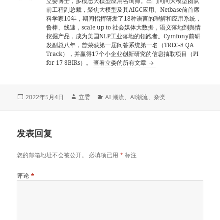
立委博士，多模态大模型应用咨询师。出门问问大模型团队
前工程副总裁，聚焦大模型及其AIGC应用。Netbase前首席
科学家10年，期间指挥研发了18种语言的理解和应用系统，
鲁棒、线速，scale up to 社会媒体大数据，语义落地到舆情
挖掘产品，成为美国NLP工业落地的领跑者。Cymfony前研
发副总八年，曾荣获第一届问答系统第一名（TREC-8 QA
Track），并赢得17个小企业创新研究的信息抽取项目（PI
for 17 SBIRs）。
查看立委的所有文章
发
作
分
2022年5月4日
立委
AI 潮流
、
AI潮流
、
杂类
布
者
类
于
发表回复
您的邮箱地址不会被公开。
必填项已用
*
标注
评论
*