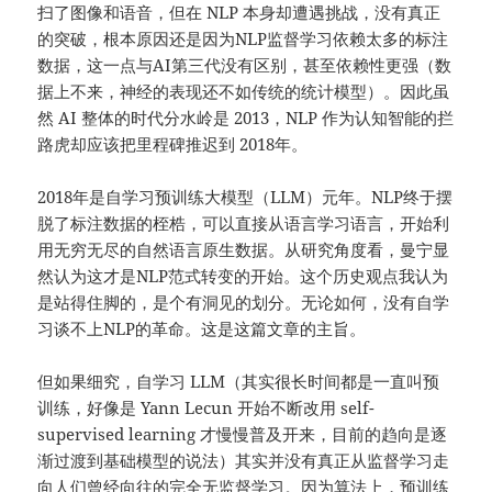
扫了图像和语音，但在 NLP 本身却遭遇挑战，没有真正
的突破，根本原因还是因为NLP监督学习依赖太多的标注
数据，这一点与AI第三代没有区别，甚至依赖性更强（数
据上不来，神经的表现还不如传统的统计模型）。因此虽
然 AI 整体的时代分水岭是 2013，NLP 作为认知智能的拦
路虎却应该把里程碑推迟到 2018年。
2018年是自学习预训练大模型（LLM）元年。NLP终于摆
脱了标注数据的桎梏，可以直接从语言学习语言，开始利
用无穷无尽的自然语言原生数据。从研究角度看，曼宁显
然认为这才是NLP范式转变的开始。这个历史观点我认为
是站得住脚的，是个有洞见的划分。无论如何，没有自学
习谈不上NLP的革命。这是这篇文章的主旨。
但如果细究，自学习 LLM（其实很长时间都是一直叫预
训练，好像是 Yann Lecun 开始不断改用 self-
supervised learning 才慢慢普及开来，目前的趋向是逐
渐过渡到基础模型的说法）其实并没有真正从监督学习走
向人们曾经向往的完全无监督学习。因为算法上，预训练