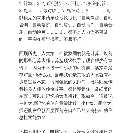
1. 计算；2. 存贮/记忆；3. 下棋；4. 知识问答；
5. 翻译； 6. 做对联； 7. 格律诗； 8. ………。可
以预见的未来清单还很长很长（自动驾驶、自动
咨询、自动陪护、自动培训、自动写作、自动音
乐、自动绘画 ………..)， 都不是人力遥不可及
的。事实在那里摆着。不服不行。
回顾历史，人类第一个被蒙圈的就是计算。以前
的那些心算大师，算盘顶级快手，现在很少有宣
传了，因为干不过一个小小的计算器。紧接着是
存贮量和记忆力。当年我们最崇敬的人物就有不
少是过目不忘，博闻强记的大师们。社科院流传
着很多大师的传奇故事，都是能记住非常细节的
东西，可以在记忆的大海捞针。现如今，谁敢说
任何大师记忆的信息量能比过一个U盘。哪个大
师还能在谷歌百度面前夸口自己的大海捞针的信
息检索能力？
下棋不用说了，电脑完胜，两次载入计算机历史