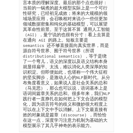
言本质的理解深度。最后的那个点也很好：
当前的一锅煮的超大模型实际上是一个可行
性研究，已经初见成效；将来的大规模的领
域场景应用，会召唤相对来说小一些但更加
领域数据密集和纯化的基础模型，可以展望
其革命性前景。至于这算不算 通用人工智能
（AGI），曼宁说的也很有分寸：看上去算是
在通向 AGI 的路上。短板主要是 
semantics 还不够直接面向真实世界，而是
源自符号世界、囿于符号世界（所谓 
distributional semantics），等于是绕
了一个弯儿，语义的深度以及语义结构本身
就显得扁平、太浅，难以消化人类深厚的知
识积淀。但即便如此，也堪称一个伟大征程
的坚实脚步，是激动人心的NLP新时代。从分
布角度看意义，如果说人是社会关系的总和
（马克思），那么也可以说，语词基本上是
语词间篇章关系的总和。很多年来，我们NLP
践行者一直挣扎在如何把上下文合适的模型
化，因为语言符号的歧义和微妙很大程度上
可以在上下文中予以消解。上下文最直接有
效的对象就是篇章（discourse），而恰恰
在这一点，深度学习注意力机制为基础的大
模型展示了其几乎神奇的表示能力。