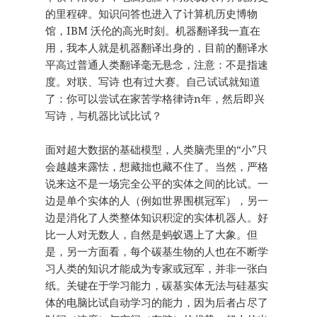
的里程碑。知识问答也进入了计算机历史博物
馆，IBM 沃伦的高光时刻。机器翻译我一直在
用，我本人就是机器翻译出身的，目前的翻译水
平高过普通人类翻译毫无悬念，注意：不是指速
度。对联、写诗 也有过大赛。自己试试就知道
了：你可以尝试在家苦学格律诗n年，然后即兴
写诗，与机器比试比试？
面对超大数据的基础模型，人类脑壳里的“小”只
会越越来露怯，想藏拙也藏不住了。当然，严格
说来这不是一场完全公平的实体之间的比试。一
边是单个实体的人（例如世界围棋冠军），另一
边是消化了人类整体知识积淀的实体机器人。好
比一人对无数人，自然是蚂蚁遇上了大象。但
是，另一方面看，每个碳基生物的人也在不断学
习人类的知识才能成为专家或冠军，并非一张白
纸。关键在于学习能力，碳基实体无法与硅基实
体的电脑比试自动学习的能力，因为后者占尽了