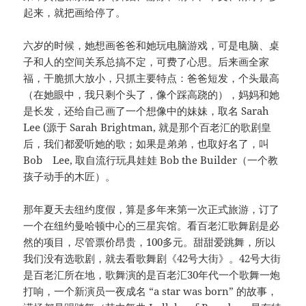
起来，就把画给停了。
六岁的时候，她想画爸爸和她玩电脑游戏，可是电脑、桌
子和人的空间关系总搞不定，可费了心思。后来画全家
福，干脆抓大放小，只抓主要特点：爸爸短发，个头最高
（在她眼中，我只剩个头了，像个踩高跷的），妈妈和她
是长发，还给自己画了一个想像中的妹妹，取名 Sarah
Lee (源于 Sarah Brightman, 就是那个百老汇的歌剧皇
后，我们都爱听她的歌；如果是弟弟，也取好名了，叫
Bob Lee, 取自流行玩具娃娃 Bob the Builder（一个教
孩子动手的木匠）。
那年夏天去纽约度假，算是多年来第一次正式旅游，订了
一个在纽约曼哈顿中心的三星宾馆。看百老汇歌舞剧是必
然的项目，尽管票价昂贵，100多元。甜甜爱跳舞，所以
我们没有选歌剧，就去看歌舞剧《42号大街》。42号大街
是百老汇所在地，歌舞演的是百老汇30年代一个歌舞一炮
打响，一个新演员一夜成名 “a star was born” 的故事，