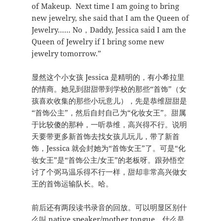
of Makeup. Next time I am going to bring
new jewelry, she said that I am the Queen of
Jewelry…… No，Daddy, Jessica said I am the
Queen of Jewelry if I bring some new
jewelry tomorrow.”
显然这个小女孩 Jessica 是精明的，有小希拉里
的情商。她见到甜甜带到学校的那些“首饰”（女
孩喜欢收集的那些小玩意儿），先是恭维甜甜是
“首饰公主”，然后自封自己为“化妆女王”。甜属
于比较傻的那种，一听恭维，高兴得不行。说明
天要带更多新首饰去找女孩儿玩儿，带了新首
饰，Jessica 就会封她为“首饰女王”了。可是“化
妆女王”是“首饰公主/女王”的老板呀。跟孙悟空
讨了个弼马温乐得不行一样，甜却非常高兴做女
王的首饰运输队长。哈。
前后还有两段读书录音的回放。可以明显区别什
么叫 native speaker/mother tongue，什么是