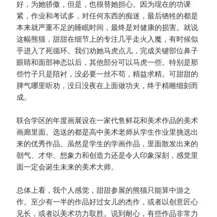
好，为她骄傲，但是，也很替她担心。因为现在的功课
紧，作业和考试多，对任何东西的痴迷，最后牺牲的都是
本来就严重不足的睡眠时间，最终是对健康的损害。就说
这幅熊猫，甜甜在细节上的专注几乎走火入魔，有时候似
乎进入了死循环。我们劝她马虎点儿，完成关键部位鼻子
眼睛和面部神态以后，其他部分可以马虎一些。特别是那
些竹子只是陪衬，没必要一丝不苟，精益求精。可甜甜的
脾气哪里听劝，没日没夜在上面做功夫，终于精雕细刻而
成。
联合学区的年度画展设在一家代售鲜花和美术作品的美术
画廊里面。选送的都是高中美术老师从学生作业里挑选出
来的优秀作品。虽然是学生的学画作品，里面散发出来的
朝气、才华、想象力和创造力还是令人印象深刻，感觉里
面一定会诞生未来的美术大师。
总体上看，我个人感觉，甜甜参展的熊猫只能算中游之
作。至少有一半的作品好过女儿的杰作，或者以创意匠心
见长，或者以美术功力取胜。说到耐心，有些作品非常力