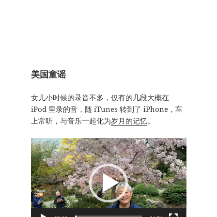
美国童谣
女儿小时候的录音不多，仅有的几段大概在
iPod 里录的音，随 iTunes 转到了 iPhone，车
上常听，与音乐一起化为
岁月的记忆
。
视
频
播
放
器