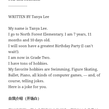
………………
WRITTEN BY Tanya Lee
My name is Tanya Lee.
I go to North Forest Elementary. I am 7 years, 11
months and 10 days old.
I will soon have a greatest Birthday Party (I can’t
wait!).
I am now in Grade Two.
I have tons of hobbies.
My favorite hobbies are Swimming, Figure Skating,
Ballet, Piano, all kinds of computer games, — and, of
course, telling jokes.
Here is a joke for you.
自我介绍（开场白）