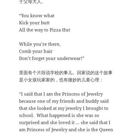
于父母大人。
“You know what
Kick your butt
All the way to Pizza Hut
While you’re there,
Comb your hair
Don’t forget your underwear!”
里面有个片段说学校的事儿。回家说的这个故事
是小女孩玩家家的，也有微妙的儿童心理：
“I said that I am the Princess of Jewelry
because one of my friends and buddy said
that she looked at my jewelry I brought to
school. What happened is she was so
surprised and she loved it … she said that I
am Princess of Jewelry and she is the Queen