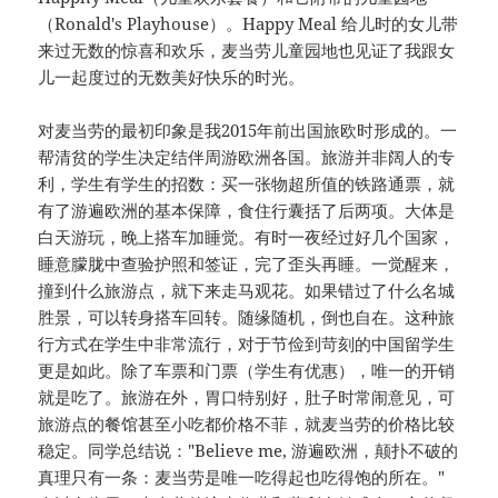
（Ronald's Playhouse）。Happy Meal 给儿时的女儿带
来过无数的惊喜和欢乐，麦当劳儿童园地也见证了我跟女
儿一起度过的无数美好快乐的时光。
对麦当劳的最初印象是我2015年前出国旅欧时形成的。一
帮清贫的学生决定结伴周游欧洲各国。旅游并非阔人的专
利，学生有学生的招数：买一张物超所值的铁路通票，就
有了游遍欧洲的基本保障，食住行囊括了后两项。大体是
白天游玩，晚上搭车加睡觉。有时一夜经过好几个国家，
睡意朦胧中查验护照和签证，完了歪头再睡。一觉醒来，
撞到什么旅游点，就下来走马观花。如果错过了什么名城
胜景，可以转身搭车回转。随缘随机，倒也自在。这种旅
行方式在学生中非常流行，对于节俭到苛刻的中国留学生
更是如此。除了车票和门票（学生有优惠），唯一的开销
就是吃了。旅游在外，胃口特别好，肚子时常闹意见，可
旅游点的餐馆甚至小吃都价格不菲，就麦当劳的价格比较
稳定。同学总结说："Believe me, 游遍欧洲，颠扑不破的
真理只有一条：麦当劳是唯一吃得起也吃得饱的所在。"