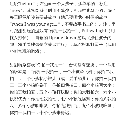
注说“before”；右边画一个大孩子，孤单单的，标注
“now”。其实陪孩子时间不算少，可怎样也嫌不够。除了
每天睡觉前吵着要讲故事（她只要听我小时候的故事
“when I was your age,...”，不要故事书上的）才睡，平
时跟甜甜玩的游戏有“你拍一我拍一”，Pillow Fight（用
枕头打仗），自创的 Upside Down 游戏（抓住孩子的
脚，双手着地做倒立或者前行），玩跳棋和打蛋子（我们
小时常玩的游戏）。
甜甜特别喜欢“你拍一我拍一”，台词常有变换，一个常用
的版本是：“你拍一我拍一，一个小孩坐飞机；你拍二我
拍二，二个小孩梳小辫儿（或：丢手绢儿）；你拍三我拍
三，三个小孩吃饼干；你拍四我拍四，四个小孩写大字；
你拍五我拍五，五个小孩打屁股；你拍六我拍六，六个小
孩都优秀；你拍七我拍七，七个小孩吃烧鸡；你拍八我拍
八，八个小孩吹喇叭；你拍九我拍九，九个小孩喝啤酒；
你拍十我拍十，十个小孩来得迟。”