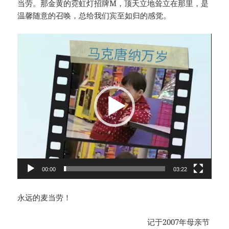
当劳。那金黄的霓虹灯招牌M，顶天立地耸立在那里，是
温馨随意的召唤，总给我们宾至如归的感觉。
视
频
播
放
器
00:00
03:22
永远的麦当劳！
记于2007年母亲节