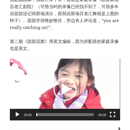
百老汇剧院》（可惜当时的录像已经找不到了，可很多年
后甜甜还记得那场演出，跟我说那场百老汇舞就是上图的
样子）。甜甜学得惟妙惟肖，旁边有人评论道，“you are
really catching on!”。
第二期《甜甜花絮》用英文编辑，因为所配搭的家庭录像
也是英文。
视
频
播
放
器
00:00
05:06