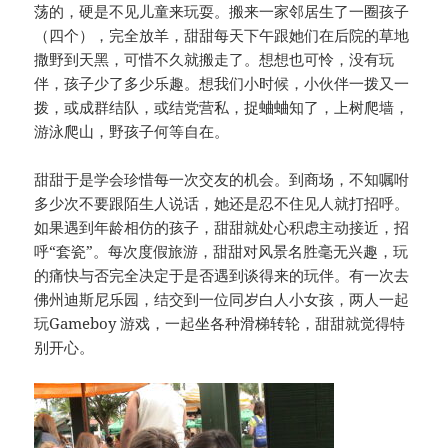
荡的，硬是不见儿童来玩耍。搬来一家邻居生了一圈孩子
（四个），完全放羊，甜甜每天下午跟她们在后院的草地
撒野到天黑，可惜不久就搬走了。想想也可怜，没有玩
伴，孩子少了多少乐趣。想我们小时候，小伙伴一拨又一
拨，或成群结队，或结党营私，捉蛐蛐知了，上树爬墙，
游泳爬山，野孩子何等自在。
甜甜于是学会珍惜每一次交友的机会。到商场，不知嘱咐
多少次不要跟陌生人说话，她还是忍不住见人就打招呼。
如果遇到年龄相仿的孩子，甜甜就处心积虑主动接近，招
呼“套瓷”。每次度假旅游，甜甜对风景名胜毫无兴趣，玩
的痛快与否完全决定于是否遇到谈得来的玩伴。有一次去
佛州迪斯尼乐园，结交到一位同岁白人小女孩，两人一起
玩Gameboy 游戏，一起坐各种滑梯转轮，甜甜就觉得特
别开心。