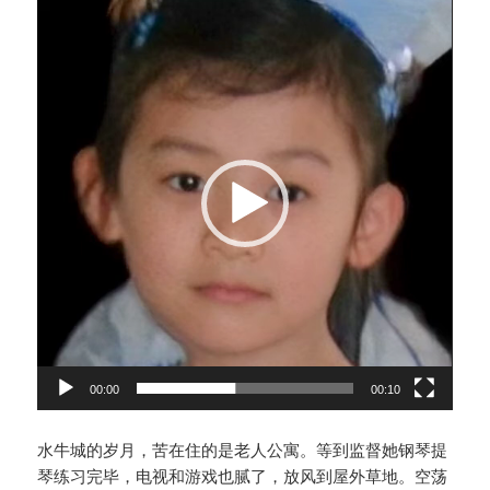
视
频
播
放
器
00:00
00:10
水牛城的岁月，苦在住的是老人公寓。等到监督她钢琴提
琴练习完毕，电视和游戏也腻了，放风到屋外草地。空荡