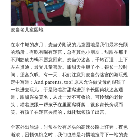
麦当老儿童园地
在水牛城的岁月，麦当劳附设的儿童园地是我们最常光顾
的场所，有吃有喝有迷宫，总有其他小朋友，甜甜在那里
不到筋疲力竭不愿意回家。麦当劳迷宫，千转百迴，上下
左右贯通，最受儿童喜爱。甜甜天生胆子小，很长一段时
间，望宫兴叹。有一天，我们注意到麦当劳迷宫的游玩规
定中写道：And parents, too! 原来允许做父母的跟孩子
一块进去玩儿，于是陪着甜甜爬进那窄长园筒状迷宫通
道，甜甜兴奋莫名，从此一发不可收拾。可怜我的老骨
头，猫着腰跟一帮孩子在里面爬呀爬，很多家长旁观而
笑。有孩子在迷宫哭闹的，就托我领孩子出宫。
全家外出旅游，时常在没有尽头的高速公路上狂奔，夜色
渐浓，困顿饥饿之时，我们也总是习惯地搜寻下一站的麦