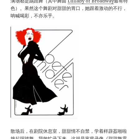
满场都是踢踏舞（其中舞曲
Lullaby of Broadway
最有特
色）。果然这个舞剧对甜甜的胃口，她跟着激动的不行，
呐喊喝彩，不亦乐乎。
散场后，在剧院休息室，甜甜情不自禁，学着样薜荔啪啦
挑起踢踏舞，我敢忙录下来，这就是家庭录像《甜甜舞震