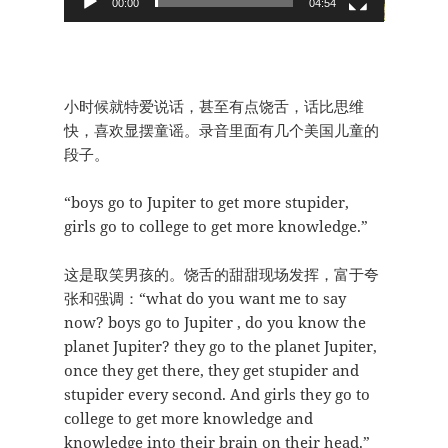
00:00
04:54
小时候就特爱说话，甚至有点饶舌，话比思维
快，喜欢显摆童谣。录音里面有几个美国儿童的
段子。
“boys go to Jupiter to get more stupider,
girls go to college to get more knowledge.”
这是取笑男孩的。饶舌的甜甜现场发挥，富于夸
张和强调：“what do you want me to say
now? boys go to Jupiter , do you know the
planet Jupiter? they go to the planet Jupiter,
once they get there, they get stupider and
stupider every second. And girls they go to
college to get more knowledge and
knowledge into their brain on their head.”