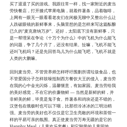
买了退退了买的游戏。我跟往常一样，找一家附近的麦当
劳快餐店，打开膝式苹果电脑，就着炸薯条，品着咖啡，
上网有一眼无一眼看看老友们在闲极无聊中又整出什么让
人跌破眼镜的新鲜事来，头脑里想的是怎样来写这篇酝酿
已久的"麦克唐纳万岁"。还好，太阳底下没有新鲜事，只
是一帮理呆在争论《十万个为什么》中的飞机为什么能飞
的问题，争了几个月了，还没有结果。扯嘛，飞机不能飞
还叫飞机吗？还是先回答鸟儿为什么能飞吧，飞机不就是
人类的大鹏嘛。
回到麦当劳。不管营养师怎样呼吁围剿所谓垃圾食品，也
不管爱国分子怎样鼓噪抵制西方餐饮大王的侵入，麦当劳
在我的心中金光闪烁，温馨惬意，有如家园。麦当劳给我
的美好感觉，不在它的价廉物鲜 — 当然是新鲜的鲜，并
非鲜美的鲜，毕竟是鬼子食。炸薯条和鸡块还是不错的，
汉堡包在饿极时也可以下咽，比那些冷冰冰的三明治稍
强。麦当劳的美好也不仅仅是它卫生亮敞的环境和茶馆一
样的平易可亲的氛围。真正使麦当劳万寿无疆的是它的
Happhy Meal（儿童欢乐套餐）和它附带的儿童园地