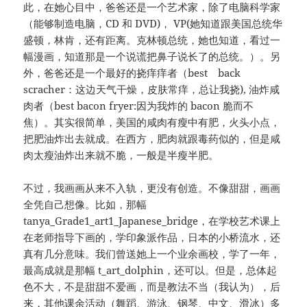
此，在她心目中，爸爸还是一个艺术家，除了电脑科学家
（能够制造电脑，CD 和 DVD)， VP(她知道跟美国总统华
盛顿，林肯，还有距离。克林顿总统，她也知道，看过一
幅漫画，知道那是一个说谎把鼻子说长了的总统。）。另
外，爸爸还是一个最好的挠痒痒者（best back
scracher：这边天气干燥，皮肤常痒，总让我挠), 油炸咸
肉者（best bacon fryer:因为我炸的 bacon 脆而不
焦）。其实很简单，美国的咸肉有瘦中有肥，火头小点，
把肥油炸出去就成。在西方，肥肉就跟毒药似的，但是咸
肉太瘦油炸出来就不脆，一般是半瘦半肥。
不过，我画画从来不入轨，更没有创造。不像甜甜，画画
全凭自己想像。比如，那幅
tanya_Grade1_art1_Japanese_bridge，在学校艺术课上
在老师指导下画的，学印象派作品，日本的小桥流水，还
真有几分意味。我们曾送她上一个业余画校，学了一年，
最高成就是那幅 t_art_dolphin，还可以。但是，总体起
色不大，不是甜甜不爱画，而是教法不当（我认为），后
来，其他课余活动（舞蹈、游泳、钢琴、中文、滑冰）多