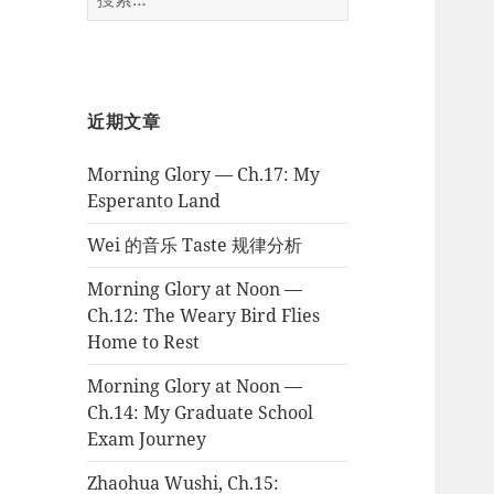
索：
近期文章
Morning Glory — Ch.17: My
Esperanto Land
Wei 的音乐 Taste 规律分析
Morning Glory at Noon —
Ch.12: The Weary Bird Flies
Home to Rest
Morning Glory at Noon —
Ch.14: My Graduate School
Exam Journey
Zhaohua Wushi, Ch.15: