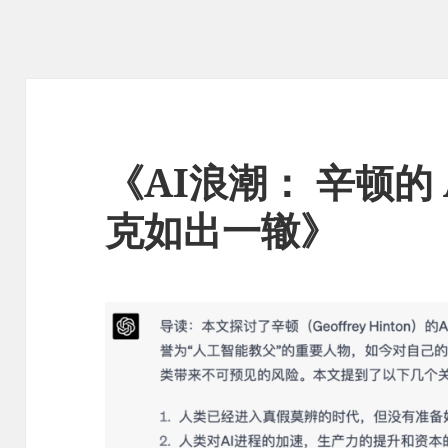
《AI浪潮： 辛顿的
克如出一辙》