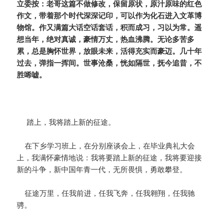
立委按：老哥这篇不做修改，保留原状，原汁原味的红色
作文，带着那个时代深深记印，可以作为化石进入文革博
物馆。作又满篇大话空话套话，积而成习，习以为常。遥
想当年，绝对真诚，豪情万丈，热血沸腾。无论多苦多
累，总是胸怀世界，放眼未来，活得充实而豪迈。几十年
过去，弹指一挥间。世事沧桑，恍如隔世，抚今追昔，不
胜唏嘘。
踏上，我将踏上新的征途。
在下乡学习班上，在分别座谈会上，在毕业典礼大会
上，我满怀豪情地说：我将要踏上新的征途，我将要迎接
新的斗争，新中国年青一代，无所畏惧，勇敢攀登。
征途万里，任我前进，任我飞奔，任我翱翔，任我驰
骋。