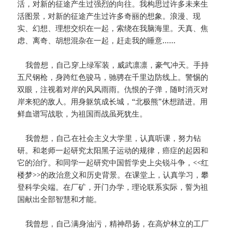
活，对新的征途产生过强烈的向往。我构思过许多未来生
活图景，对新的征途产生过许多奇丽的想象。浪漫、现
实、幻想、理想交织在一起，索绕在我脑海里。天真、焦
虑、离奇、胡想混杂在一起，赶走我的睡意……
我曾想，自己穿上绿军装，威武凛凛，豪气冲天。手持
五尺钢枪，身跨红色骏马，驰骋在千里边防线上。警惕的
双眼，注视着对岸的风风雨雨。仇恨的子弹，随时消灭对
岸来犯的敌人。用身躯筑成长城，“北极熊”休想踏进。用
鲜血谱写战歌，为祖国而战虽死犹生。
我曾想，自己在社会主义大学里，认真听课，努力钻
研。和老师一起研究太阳黑子运动的规律，癌症的起因和
它的治疗。和同学一起研究中国哲学史上尖锐斗争，<<红
楼梦>>的政治意义和历史背景。在课堂上，认真学习，攀
登科学尖端。在厂矿，开门办学，理论联系实际，誓为祖
国献出全部智慧和才能。
我曾想，自己满身油污，精神昂扬，在高炉林立的工厂