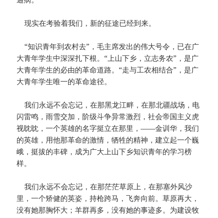
现实在考验着我们，新的征途已经到来。
“知识青年到农村去”，毛主席发出的伟大号令，已在广
大青年学生中深深扎下根。“上山下乡，立志务农”，是广
大青年学生的必由的革命道路。“走与工农相结合”，是广
大青年学生唯一的革命途径。
我们永远不会忘记，在那黑龙江畔，在那北疆战场，电
闪雷鸣，雨雪交加，阶级斗争异常激烈，社会帝国主义虎
视眈眈，一个英雄的名字挺立在那里，——金训华，我们
的英雄，用他那革命的激情，牺牲的精神，建立起一个巍
峨，挺拔的丰碑，成为广大上山下乡知识青年的学习榜
样。
我们永远不会忘记，在那茫茫草原上，在那塞外风沙
里，一个矫健的英姿，持枪跨马，飞奔向前。草原再大，
没有她那胸怀大；羊群再多，没有她的事迹多。为建设牧