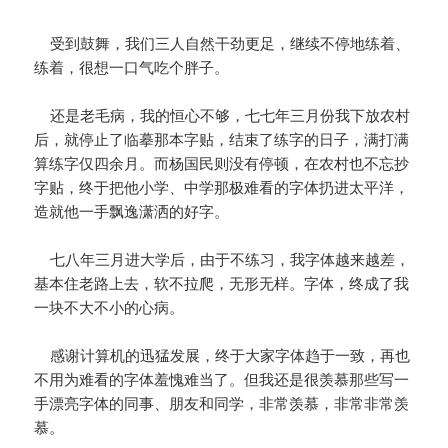
受到鼓舞，我们三人自然干劲更足，继续不停地练着、
练着，很想一口气吃个胖子。
还是老毛病，我的恒心不够，七七年三月份我下放农村
后，就停止了临摹那本字贴，结束了练字的日子，满打满
算练字仅四余月。而杨国民则没有停顿，在农村也不忘抄
字贴，终于把他小学、中学那极难看的字体扔进太平洋，
造就他一手飘逸潇洒的好字。
七八年三月进大学后，由于不练习，我字体越来越差，
基本住老路上去，软不拉爬，无形无样。字体，终成了我
一块不大不小的心病。
感谢计算机的迅猛发展，终于大家字体趋于一致，再也
不用为难看的字体羞愧难当了。但我还是很羡慕那些写一
手漂亮字体的同事、朋友和同学，非常羡慕，非常非常羡
慕。