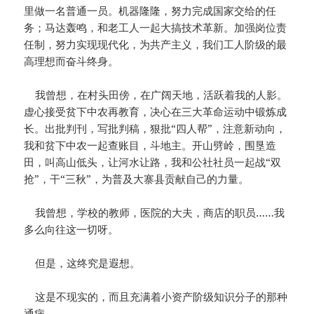
里做一名普通一员。机器隆隆，努力完成国家交给的任
务；马达轰鸣，和老工人一起大搞技术革新。加强岗位责
任制，努力实现现代化，为共产主义，我们工人阶级的最
高理想而奋斗终身。
我曾想，在村头田傍，在广阔天地，活跃着我的人影。
虚心接受贫下中农再教育，决心在三大革命运动中锻炼成
长。出批判刊，写批判稿，狠批“四人帮”，注意新动向，
我和贫下中农一起查账目，斗地主。开山劈岭，围垦造
田，叫高山低头，让河水让路，我和公社社员一起战“双
抢”，干“三秋”，为普及大寨县贡献自己的力量。
我曾想，学校的教师，医院的大夫，商店的职员……我
多么向往这一切呀。
但是，这终究是遐想。
这是不现实的，而且充满着小资产阶级知识分子的那种
通病。