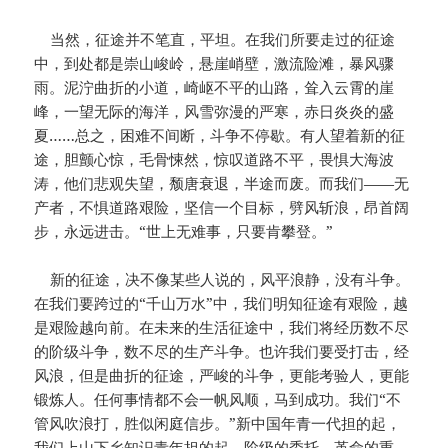
当然，征途并不笔直，平坦。在我们所要走过的征途
中，到处都是崇山峻岭，悬崖峭壁，激流险滩，暴风骤
雨。泥泞曲折的小道，崎岖不平的山路，耸入云霄的崖
峰，一望无际的海洋，风雪弥漫的严寒，赤日炎炎的盛
夏……总之，困难不间断，斗争不停歇。有人望着新的征
途，胆颤心惊，毛骨悚然，惊叹道路不平，畏惧大海波
涛，他们悲观失望，颓唐衰退，半途而废。而我们——无
产者，不惧道路艰险，坚信一个目标，劈风斩浪，昂首阔
步，永远进击。“世上无难事，只要肯攀登。”
新的征途，决不像某些人说的，风平浪静，没有斗争。
在我们要跨过的“千山万水”中，我们明知征途有艰险，越
是艰险越向前。在未来的生活征途中，我们将经历数不尽
的阶级斗争，数不尽的生产斗争。也许我们要受打击，经
风浪，但是曲折的征途，严峻的斗争，更能考验人，更能
锻炼人。任何事情都不会一帆风顺，马到成功。我们“不
管风吹浪打，胜似闲庭信步。”新中国年青一代担的起，
我们上山下乡知识青年担的起，阶级的委托，革命的重