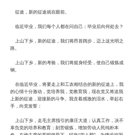
征途，新的征途就在眼前。
临近毕业，我们每个人都在问自己：毕业后向何处去？
上山下乡，新的征途，我们将昂首阔步，迈上这光明之
路。
上山下乡，新的考验，我们将挺身经受，使自己锻炼成
钢。
在临近毕业，将要走上和工农相结合的新的征途上，我
的心情十分激动，党培养我，党教育我，现在党又将送我
上新的征途，迎接新的斗争。我含着感激的泪水，举起右
手，向党发誓：
上山下乡，走毛主席指引的康庄大道；认真工作，决不
辜负党的培养和教育；刻苦锻炼，增加劳动人民纯朴本
色。在华主席的英明领导下，猛批“四人帮”，为建设祖国