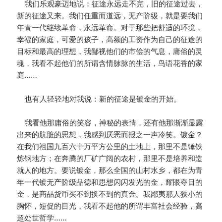
我们乐观豪迈地说：征途永远走不完，旧的征途过去，
新的征途又来。我们任重而道远，无产阶级，就是要我们
年青一代继续革命，永远革命。对于那些把舒适的环境，
幸福的家庭，可爱的孩子，高额的工资作为自己的征途的
目标和最高的理想，我鄙视他们的市侩的气息，庸俗的灵
魂，我看不起他们的所谓含情脉脉的生活，鸟语花香的家
庭……
也有人轻轻地对我说：新的征途是镀金的开始。
我看他那庸俗的笑容，神秘的表情，还有他那渐渐显露
出来的肮脏的思想，我感到厌恶而报之一声冷笑。镀金？
在我们祖国九百六十万平方公里的土地上，那里不是锤铁
炼钢地方；在奔腾的厂矿广阔的农村，那里不是培养和造
就人的地方。要说镀金，那么全国的山村水乡，都在为青
年一代镀无产阶级品德和思想闪闪发光的金，耀眼夺目的
金，是商品货币买不到换不到的真金。我鄙夷那人狭小的
胸怀，短促的目光，我看不起他的所谓丰富社会经验，高
超处世哲学……