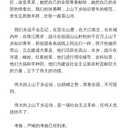
区，改造草原，她把自己的全部青春献给，她把自己的全
部热情拿出。我们的张勇啊，上山下乡知识青年的模范，
舍生忘死救羊群，壮歌一曲震山河。
我们永远不会忘记，在昆仑山麓，在大江南北，在长城
内外，在珠江两岸，战斗在祖国山山村村的千百万上山下
乡知识青年，和祖国各条战线上同志们一样，挥汗抡锄开
荒山，立志建成大寨县。他们活跃在高山，水乡，战斗在
河道，峻岭。红夜校里，他们进行理论辅导，农科站里，
他们大搞科学种田。他们为建设社会主义新农村贡献巨大
的力量，立下了伟大的功绩。
伟大的上山下乡运动，以磅礴之势，席卷全国，不可阻
挡。
伟大的上山下乡运动，是一场社会主义革命，任何人也
扭转不了。
考验，严峻的考验己经到来。