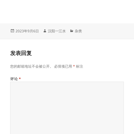
发
作
分
2023年9月6日
汉阳一江水
杂类
布
者
类
于
发表回复
您的邮箱地址不会被公开。
必填项已用
*
标注
评论
*