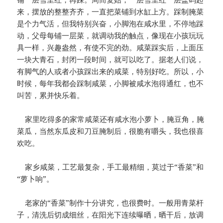
来，摆放的整整齐齐，一直把菜铺到水缸上方。踩制腌菜
是个力气活，但我特别兴奋，小脚泡在咸水里，不停地踩
动，父母每铺一层菜，就调动我的触点，像现在小孩玩玩
具一样，兴趣盎然，有使不完的劲。咸菜踩实后，上面压
一块大青石，封闭一段时间，就可以吃了。据老人们说，
有脚气的人或者小孩踩出来的咸菜，特别好吃。所以，小
时候，每年我都会踩制咸菜，小脚被咸水泡得通红，也不
叫苦，累并快乐着。
家里吃得多的家常咸菜还有咸水泡小萝卜，腌豆角，腌
菜瓜，当然东瓜皮和刀豆腌制后，很脆有嚼头，我也很喜
欢吃。
家乡咸菜，工艺最复杂，手工最精细，莫过于“香菜”和
“萝卜响”。
老家的“香菜”制作十分讲究，也很费时。一般用青菜杆
子，清洗后切成细丝，在阳光下连续曝晒，晒干后，放调