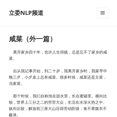
立委NLP频道
菜单和
挂件
咸菜（外一篇）
离开家乡四十年，也许人生得贱，总是忘不了家乡的咸
菜。
自从我记事开始，到二十岁，我离开家乡时，我家早中
晚三歺，小歺桌上总有咸菜。很多时候，咸菜还是主菜，
当家菜。
那个时候，我们自称泡在甜水里，长在蜜罐里。横向比
较，世界上三分之二的劳苦大众，生活在水深火热之中。
纵向比较，解放前三座大山压得劳动阶级，食不果腹衣不
蔽体。