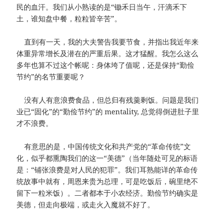
民的血汗。我们从小熟读的是“锄禾日当午，汗滴禾下
土，谁知盘中餐，粒粒皆辛苦”。
直到有一天，我的大夫警告我要节食，并指出我近年来
体重异常增长及潜在的严重后果。这才猛醒。我怎么这么
多年也算不过这个帐呢：身体垮了值呢，还是保持“勤俭
节约”的名节重要呢？
没有人有意浪费食品，但总归有残羹剩饭。问题是我们
业已“固化”的“勤俭节约”的 mentality, 总觉得倒进肚子里
才不浪费。
有意思的是，中国传统文化和共产党的“革命传统”文
化，似乎都熏陶我们的这一“美德”（当年随处可见的标语
是：“铺张浪费是对人民的犯罪”。我们耳熟能详的革命传
统故事中就有，周恩来贵为总理，可是吃饭后，碗里绝不
留下一粒米饭）。二者都本于小农经济。勤俭节约确实是
美德，但走向极端，或走火入魔就不好了。