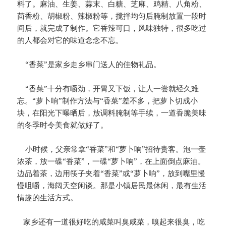
料了。麻油、生姜、蒜末、白糖、芝麻、鸡精、八角粉、
茴香粉、胡椒粉、辣椒粉等，搅拌均匀后腌制放置一段时
间后，就完成了制作。它香辣可口，风味独特，很多吃过
的人都会对它的味道念念不忘。
“香菜”是家乡走乡串门送人的佳物礼品。
“香菜”十分有嚼劲，开胃又下饭，让人一尝就经久难
忘。“萝卜响”制作方法与“香菜”差不多，把萝卜切成小
块，在阳光下曝晒后，放调料腌制等手续，一道香脆美味
的冬季时令美食就做好了。
小时候，父亲常拿“香菜”和“萝卜响”招待贵客。泡一壶
浓茶，放一碟“香菜”，一碟“萝卜响”，在上面倒点麻油。
边品着茶，边用筷子夹着“香菜”或“萝卜响”，放到嘴里慢
慢咀嚼，海阔天空闲谈。那是小镇居民最休闲，最有生活
情趣的生活方式。
家乡还有一道很好吃的咸菜叫臭咸菜，嗅起来很臭，吃