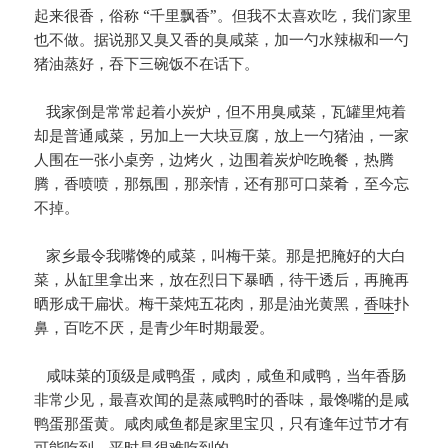
起来很香，俗称 “千里飘香”。但我不太喜欢吃，我们家里
也不做。据说那又臭又香的臭咸菜，加一勺水辣椒和一勺
猪油蒸好，吞下三碗饭不在话下。
我家倒是常常起着小炭炉，但不用臭咸菜，瓦罐里炖着
却是普通咸菜，另加上一大块豆腐，放上一勺猪油，一家
人围在一张小桌旁，边烤火，边围着炭炉吃晚餐，热腾
腾，香喷喷，那氛围，那亲情，还有那可口菜肴，至今忘
不掉。
家乡最令我嘴馋的咸菜，叫梅干菜。那是把腌好的大白
菜，从缸里拿出来，放在烈日下暴晒，待干透后，再腌再
晒形成干扁状。梅干菜炖五花肉，那是油光黄黑，
香味
扑
鼻，百吃不厌，是青少年时期最爱。
咸味菜的顶级是咸鸭蛋，咸肉，咸鱼和咸鸭，当年香肠
非常少见，最喜欢闻的是蒸咸鸭时的香味，最馋嘴的是咸
鸭蛋那蛋黄。咸肉咸鱼都是家里宝贝，只有逢年过节才有
可能吃到，平时是很难吃到的。