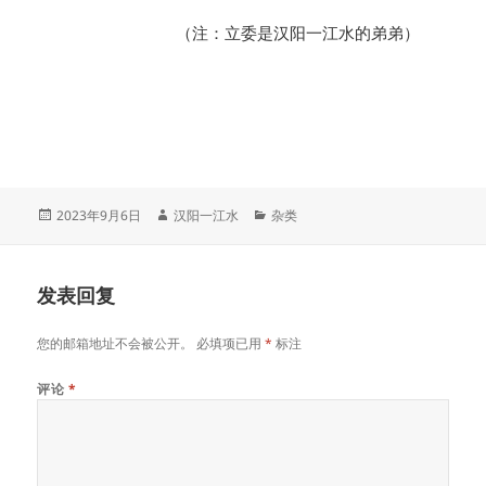
（注：立委是汉阳一江水的弟弟）
发
作
分
2023年9月6日
汉阳一江水
杂类
布
者
类
于
发表回复
您的邮箱地址不会被公开。
必填项已用
*
标注
评论
*