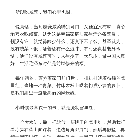
所以吃咸菜，我们心里也甜。
说真话，当时感觉咸菜特别可口，又便宜又有味，真心
地喜欢吃咸菜。认为这是幸福家庭居家生活必备菜肴，一
顿没有它，就觉得缺少什么，还真下不了饭。甚至认为，
没有咸菜下饭，活着还有什么滋味。有时还真替老外怜
惜，他们没有咸菜可吃，人生少了一大乐趣，做中国人真
好，生活毛泽东时代是前世修来的福。
每年初冬，家乡家家门前门后，一排排挂晒着待腌的雪
里红，当地一种青菜。竹床木板上晒着切成小块的萝卜，
是我们那里一道最亮丽的风景线。
小时候最喜欢干的事，就是腌制雪里红。
一个大水缸，撒一把盐放一层晒干的雪里红，然后我打
着赤脚在菜上面踩着，边边角角都踩到，然后再撒盐，再
铺一层雪里红，再踩。周而复始，一层雪里红一层盐码起