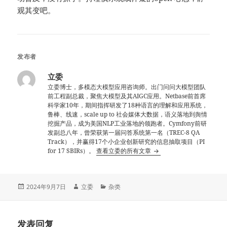
观其变吧。
发布者
立委
立委博士，多模态大模型应用咨询师。出门问问大模型团队
前工程副总裁，聚焦大模型及其AIGC应用。Netbase前首席
科学家10年，期间指挥研发了18种语言的理解和应用系统，
鲁棒、线速，scale up to 社会媒体大数据，语义落地到舆情
挖掘产品，成为美国NLP工业落地的领跑者。Cymfony前研
发副总八年，曾荣获第一届问答系统第一名（TREC-8 QA
Track），并赢得17个小企业创新研究的信息抽取项目（PI
for 17 SBIRs）。
查看立委的所有文章
发
作
分
2024年9月7日
立委
杂类
布
者
类
于
发表回复