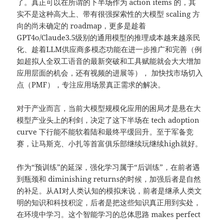
了。真正可以在所谓的下半场作为 action items 的，其
实不是这种高大上、带有很强探索性的大模型 scaling 方
向的尚未确定的 roadmap，更多是趁着
GPT4o/Claude3.5级别的通用模型的推理成本越来越亲民
化、趁着LLM供应商多模态功能在进一步推广和完善（例
如超拟人全双工语音的最新突破和工具赋能就会大大增加
应用层面的机会，还有视频的进展等）， 加快找市场切入
点（PMF），专注应用场景真正需求的解决。
对于产业而言，当前大模型规模化应用的困局才是悬在大
模型产业头上的利剑，决定了这下半场在 tech adoption
curve 下行能不能软着陆和最终平缓回升。至于军备竞
赛，让马斯克、小扎等首富俱乐部继续玩继续high就好。
作为“预训练”的延深，强化学习属于“后训练”，在前者遇
到瓶颈和 diminishing returns的时候，加强后者是自然
的补足。从AI对人类认知的模拟来说，前者是继承人类文
明的知识和科技积淀，后者是把这些知识真正用到实处，
在环境中学习。这个智能学习的总体思路 makes perfect