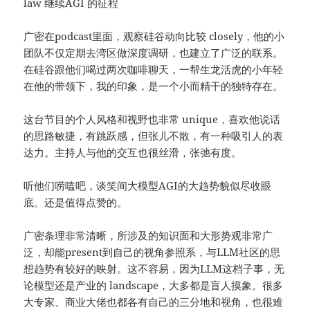
law 继续AGI 的征程
广密在
podcast
里面，观察硅谷动向比较 closely，他的小
团队不仅定期去湾区做深度调研，也建立了广泛的联系。
在硅谷跟他们喝过两次咖啡聊天，一帮生龙活虎的小年轻
在他的带领下，我的印象，是一个小而精干的独特存在。
这台节目的个人风格和视野也非常 unique，喜欢他说话
的思路敏捷，有跳跃感，但张儿不散，有一种吸引人的表
达力。主持人与他的交互也很丝滑，张弛有度。
听他们唠嗑吧，谈笑间大模型AGI的大趋势貌似尽收眼
底。还是值得点赞的。
广密条理非常清晰，所涉及的知识面和大形势观非常广
泛，却能present到自己的视角
参照系
，与LLM社区的思
想趋势有较好的映射。这不容易，因为LLM这档子事，无
论模型还是产业的 landscape，大多都是盲人摸象。很多
大专家、商业大佬也都各有自己的三分地和视角，也很难