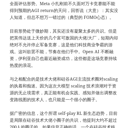
全面评估形势。Meta 小扎刚前不久面对万卡竞赛能不能
得到预期的AGI return的天问，回答说（大意）：其实没
人知道，但总不想万一错过的（典型的 FOMO心态）。
目前形势处于微妙期，其实还没有凝聚太多的共识。但是
把英伟达送上天价的几个富可敌国的大佬/大厂，短期内却
绝对不允许停止军备竞赛，这是他们科技商业争霸的游
戏。这叫欲罢不能，节奏在他们手中。Open AI 不断融
资，伊利亚自己也最近融资成功，这些都是这场竞赛持续
热度的浪花。
与之相配合的是技术大佬和硅谷AGI主流技术圈对scaling
的执着和痴迷。因为这次大模型 scaling 技术浪潮对于资
源的无止境需求，真正能有机会实践、感知并做出调整改
变路线图的技术人，也只能是一个很小的圈子。
据广密的信息，这个所谓 self-play RL 新生态趋势，目前
是局限在硅谷技术大佬小圈子的共识，他提到大约不超过
200人的圈子的。如果信息正确的话，一个在硅谷技术核