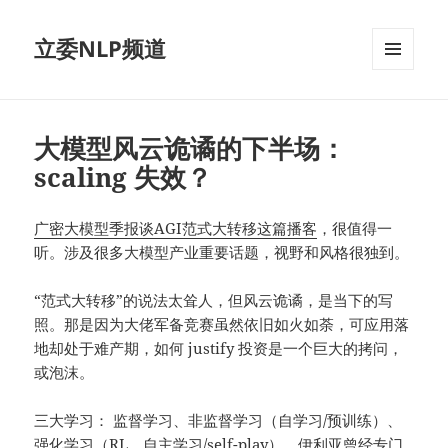
立委NLP频道
菜单和
挂件
大模型风云诡谲的下半场：
scaling 失效？
广密大模型季报谈AGI范式大转移这篇播客
，很值得一
听。涉及很多大模型产业重要话题，视野和风格很独到。
“范式大转移”的说法太耸人，但风云诡谲，是当下的写
照。那是因为大佬军备竞赛虽然依旧如火如荼，可应用落
地却处于难产期，如何 justify 投资是一个巨大的拷问，
或泡沫。
三大学习： 监督学习、非监督学习（自学习/预训练）、
强化学习（RL，自主学习/self-play），伊利亚曾经专门