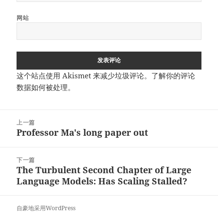
网站
这个站点使用 Akismet 来减少垃圾评论。
了解你的评论
数据如何被处理
。
文
上一篇
章
Professor Ma's long paper out
上
导
篇
航
文
下一篇
章：
The Turbulent Second Chapter of Large
下
Language Models: Has Scaling Stalled?
篇
文
章：
自豪地采用WordPress