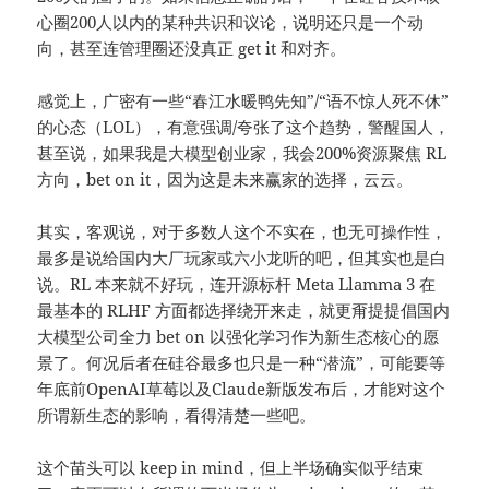
心圈200人以内的某种共识和议论，说明还只是一个动
向，甚至连管理圈还没真正 get it 和对齐。
感觉上，广密有一些“春江水暖鸭先知”/“语不惊人死不休”
的心态（LOL），有意强调/夸张了这个趋势，警醒国人，
甚至说，如果我是大模型创业家，我会200%资源聚焦 RL
方向，bet on it，因为这是未来赢家的选择，云云。
其实，客观说，对于多数人这个不实在，也无可操作性，
最多是说给国内大厂玩家或六小龙听的吧，但其实也是白
说。RL 本来就不好玩，连开源标杆 Meta Llamma 3 在
最基本的 RLHF 方面都选择绕开来走，就更甭提提倡国内
大模型公司全力 bet on 以强化学习作为新生态核心的愿
景了。何况后者在硅谷最多也只是一种“潜流”，可能要等
年底前OpenAI草莓以及
Claude
新版发布后，才能对这个
所谓新生态的影响，看得清楚一些吧。
这个苗头可以 keep in mind，但上半场确实似乎结束