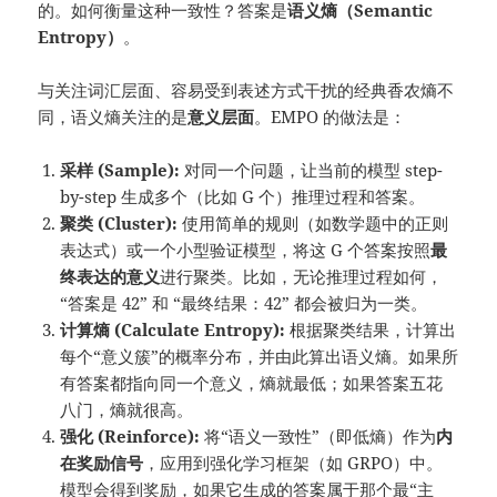
的。如何衡量这种一致性？答案是
语义熵（Semantic
Entropy）
。
与关注词汇层面、容易受到表述方式干扰的经典香农熵不
同，语义熵关注的是
意义层面
。EMPO 的做法是：
采样 (Sample):
对同一个问题，让当前的模型 step-
by-step 生成多个（比如 G 个）推理过程和答案。
聚类 (Cluster):
使用简单的规则（如数学题中的正则
表达式）或一个小型验证模型，将这 G 个答案按照
最
终表达的意义
进行聚类。比如，无论推理过程如何，
“答案是 42” 和 “最终结果：42” 都会被归为一类。
计算熵 (Calculate Entropy):
根据聚类结果，计算出
每个“意义簇”的概率分布，并由此算出语义熵。如果所
有答案都指向同一个意义，熵就最低；如果答案五花
八门，熵就很高。
强化 (Reinforce):
将“语义一致性”（即低熵）作为
内
在奖励信号
，应用到强化学习框架（如 GRPO）中。
模型会得到奖励，如果它生成的答案属于那个最“主