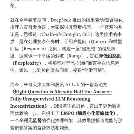
颈。
就在今年春节期间，DeepSeek 推出的结果驱动/监督强化
推理方案引发热议，大家探讨其背后机理。一个普遍的共
识是，思维链（Chain-of-Thought, CoT）这类技术的本
质，是在处理复杂任务时，于用户提问（Query）和模型
回应（Response）之间，构建一座“慢思维”的信息桥
梁。这就像一个平缓的斜坡（Ramp），旨在
降低困惑度
（Perplexity）
，将那些对于“快思维”而言存在信息鸿
沟、难以一步到位的复杂问题，变得“丝滑可解”。
而今，来自天津大学和腾讯 AI Lab 的一篇新论文
《
Right Question is Already Half the Answer:
Fully Unsupervised LLM Reasoning
Incentivization
》
，则沿着这条思路，迈出了更为激进
而优雅的一步。它提出了
EMPO (熵最小化策略优化)
，
一个
全程无监督
的强化推理框架，其效果据报道竟能与那
些依赖答案的监督方法相媲美。