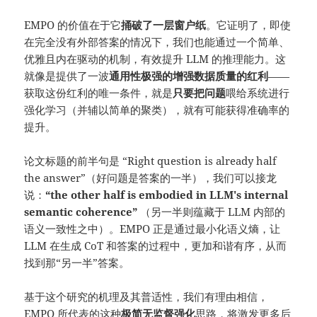
EMPO 的价值在于它
捅破了一层窗户纸
。它证明了，即使
在完全没有外部答案的情况下，我们也能通过一个简单、
优雅且内在驱动的机制，有效提升 LLM 的推理能力。这
就像是提供了一波
通用性极强的增强数据质量的红利
——
获取这份红利的唯一条件，就是
只要把问题
喂给系统进行
强化学习（并辅以简单的聚类），就有可能获得准确率的
提升。
论文标题的前半句是 “Right question is already half
the answer”（好问题是答案的一半），我们可以接龙
说：
“the other half is embodied in LLM's internal
semantic coherence”
（另一半则蕴藏于 LLM 内部的
语义一致性之中）。EMPO 正是通过最小化语义熵，让
LLM 在生成 CoT 和答案的过程中，更加和谐有序，从而
找到那“另一半”答案。
基于这个研究的机理及其普适性，我们有理由相信，
EMPO 所代表的这种
极简无监督强化
思路，将激发更多后