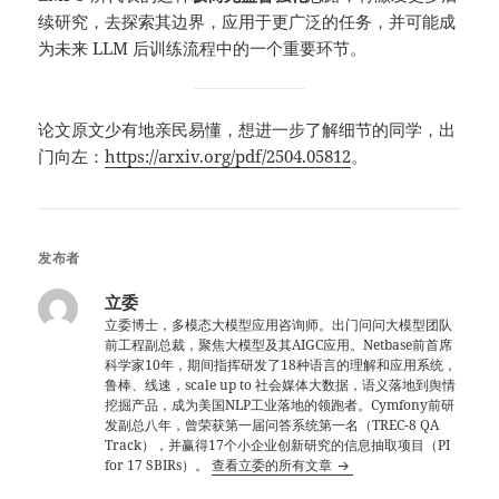
续研究，去探索其边界，应用于更广泛的任务，并可能成
为未来 LLM 后训练流程中的一个重要环节。
论文原文少有地亲民易懂，想进一步了解细节的同学，出
门向左：
https://arxiv.org/pdf/2504.05812
。
发布者
立委
立委博士，多模态大模型应用咨询师。出门问问大模型团队
前工程副总裁，聚焦大模型及其AIGC应用。Netbase前首席
科学家10年，期间指挥研发了18种语言的理解和应用系统，
鲁棒、线速，scale up to 社会媒体大数据，语义落地到舆情
挖掘产品，成为美国NLP工业落地的领跑者。Cymfony前研
发副总八年，曾荣获第一届问答系统第一名（TREC-8 QA
Track），并赢得17个小企业创新研究的信息抽取项目（PI
for 17 SBIRs）。
查看立委的所有文章