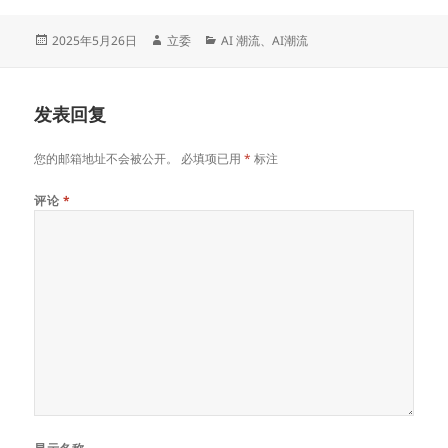
发
作
分
2025年5月26日
立委
AI 潮流
、
AI潮流
布
者
类
于
发表回复
您的邮箱地址不会被公开。
必填项已用
*
标注
评论
*