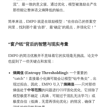
流”、最一致的意义簇。通过优化，模型被激励去产生
那些能让整体语义熵降低的输出。
简单来说，EMPO 就是在鼓励模型：“在你自己的答案空
间里，找到那个最‘合群’、最‘确定’的观点，并强化它！”
“窗户纸”背后的智慧与现实考量
EMPO 的简洁优雅并不意味着它的实现毫无挑战。论文中
也提到了一些关键点和发现：
熵阈值 (Entropy Thresholding):
一个重要的
“catch”！直接最小化熵可能会让模型“钻牛角尖”，出
现过拟合。因此，EMPO 引入了
熵阈值
——只对那些
熵值处于
中等范围
的问题进行COT强化优化。它排除了
模型极度不确定（高熵，可能过于混乱无法学习）或
极度自信（低熵，无需再强化优化）的情况，确保了