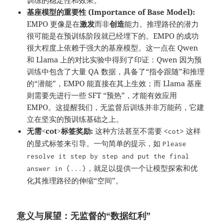
训练的稳定性和效果。
基座模型的重要性 (Importance of Base Model):
EMPO 更像是在
激发
而非
创造
能力。推理路径的潜力
很可能是在预训练阶段就已经埋下的。EMPO 的成功
很大程度上依赖于强大的基座模型。这一点在 Qwen
和 Llama 上的对比实验中得到了印证：Qwen 因为预
训练中包含了大量 QA 数据，具备了“指令跟随”和推理
的“潜能”，EMPO 能直接在其上生效；而 Llama 基座
则需要先进行一些 SFT “预热”，才能有效应用
EMPO。这提醒我们，无监督后训练并非万能药，它建
立在坚实的预训练基础之上。
无需<cot>标签奖励:
这种方法甚至不需要
这样
<cot>
的显式标签来引导。一句简单的提示，如
Please
resolve it step by step and put the final
，就足以提供一个让模型探索和优
answer in {...}
化其推理路径的伸缩“空间”。
意义与展望：无监督的“数据红利”