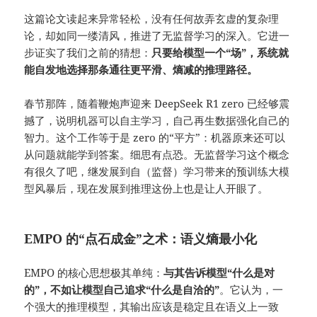
这篇论文读起来异常轻松，没有任何故弄玄虚的复杂理
论，却如同一缕清风，推进了无监督学习的深入。它进一
步证实了我们之前的猜想：
只要给模型一个“场”，系统就
能自发地选择那条通往更平滑、熵减的推理路径。
春节那阵，随着鞭炮声迎来 DeepSeek R1 zero 已经够震
撼了，说明机器可以自主学习，自己再生数据强化自己的
智力。这个工作等于是 zero 的“平方”：机器原来还可以
从问题就能学到答案。细思有点恐。无监督学习这个概念
有很久了吧，继发展到自（监督）学习带来的预训练大模
型风暴后，现在发展到推理这份上也是让人开眼了。
EMPO 的“点石成金”之术：语义熵最小化
EMPO 的核心思想极其单纯：
与其告诉模型“什么是对
的”，不如让模型自己追求“什么是自洽的”
。它认为，一
个强大的推理模型，其输出应该是稳定且在语义上一致