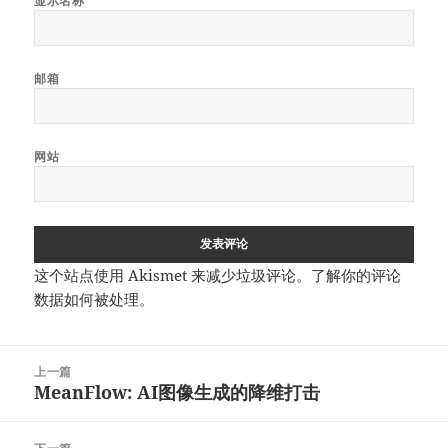
显示名称
邮箱
网站
这个站点使用 Akismet 来减少垃圾评论。
了解你的评论
数据如何被处理
。
文
上一篇
章
MeanFlow: AI图像生成的降维打击
上
导
篇
航
文