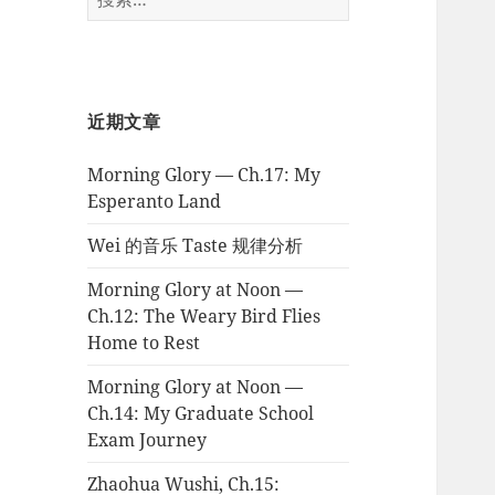
索：
近期文章
Morning Glory — Ch.17: My
Esperanto Land
Wei 的音乐 Taste 规律分析
Morning Glory at Noon —
Ch.12: The Weary Bird Flies
Home to Rest
Morning Glory at Noon —
Ch.14: My Graduate School
Exam Journey
Zhaohua Wushi, Ch.15: