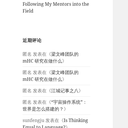
Following My Mentors into the
Field
近期评论
匿名
发表在《
梁文峰团队的
mHC 研究在做什么
》
匿名
发表在《
梁文峰团队的
mHC 研究在做什么
》
匿名
发表在《
江城记事之八
》
匿名
发表在《
“宇宙操作系统”：
世界是怎么搭建的？
》
sunfengju
发表在《
Is Thinking
Equal to Language?
》