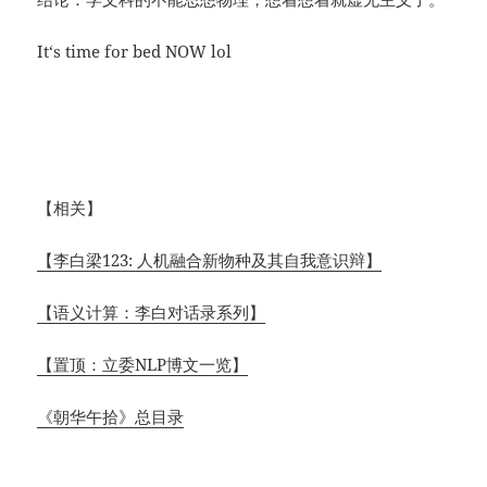
It‘s time for bed NOW lol
【相关】
【李白梁123: 人机融合新物种及其自我意识辩】
【语义计算：李白对话录系列】
【置顶：立委NLP博文一览】
《朝华午拾》总目录