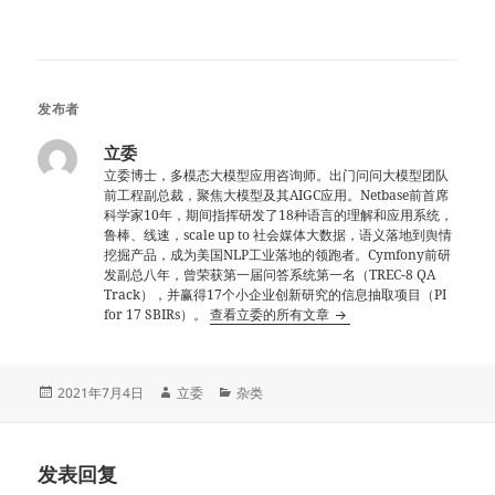
发布者
立委
立委博士，多模态大模型应用咨询师。出门问问大模型团队
前工程副总裁，聚焦大模型及其AIGC应用。Netbase前首席
科学家10年，期间指挥研发了18种语言的理解和应用系统，
鲁棒、线速，scale up to 社会媒体大数据，语义落地到舆情
挖掘产品，成为美国NLP工业落地的领跑者。Cymfony前研
发副总八年，曾荣获第一届问答系统第一名（TREC-8 QA
Track），并赢得17个小企业创新研究的信息抽取项目（PI
for 17 SBIRs）。
查看立委的所有文章
发
作
分
2021年7月4日
立委
杂类
布
者
类
于
发表回复