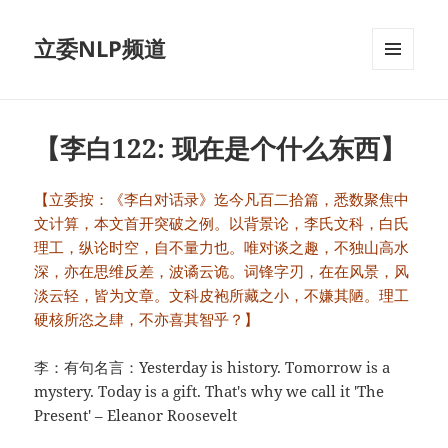
立委NLP频道
菜单和
挂件
【李白122: 现在是个什么东西】
【立委按：《李白对话录》迄今凡百二拾篇，悉数聚焦中
文计算，本文首开突破之例。以背景论，李氏文科，白氏
理工，纵论时空，自不量力也。唯对谈之趣，不独山高水
深，亦在思维反差，波谲云诡。词锋字刃，在在风景，风
淡云轻，皆为文章。文科皮袍所藏之小，不嫌其陋。理工
硬核所恣之肆，不亦喜其智乎？】
李：有句名言：Yesterday is history. Tomorrow is a
mystery. Today is a gift. That's why we call it 'The
Present' – Eleanor Roosevelt