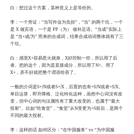
白：想过这个方案，某种意义上是等价的。
李：一个旁证：“当写作业为负担”，“当” 的两个坑，一个
是 X 做宾语，一个是 PP（为） 做补足语。“当成”实际上
是 “当+成/为” 而来的合成词，结果合成动词整体就有了三
个坑。
白：感觉X+容易惹火烧身，X好控制一些，所以用了后
者。把的这个，因为是直接成分，所以用了N+。用了
X+，弄不好就把整个谓语给吞了。
一般的介词是S+/N或者S+/X，后置的也有+S/N或者+S/X。
单目运算，即升降格、泛化特化这种，虽然中心词没有改
变，但中心词的句法属性有了重大改变的，也属于“最大
投射”。比如“吃食堂”，“食堂”从N变更为+S前后，是两个
不同的最大投射。
李：这样的话 如何区分：“在中国服务” vs “为中国服