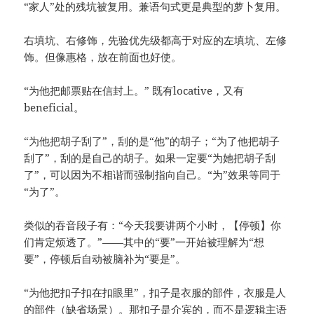
“家人”处的残坑被复用。兼语句式更是典型的萝卜复用。
右填坑、右修饰，先验优先级都高于对应的左填坑、左修
饰。但像惠格，放在前面也好使。
“为他把邮票贴在信封上。” 既有locative，又有
beneficial。
“为他把胡子刮了”，刮的是“他”的胡子；“为了他把胡子
刮了”，刮的是自己的胡子。如果一定要“为她把胡子刮
了”，可以因为不相谐而强制指向自己。“为”效果等同于
“为了”。
类似的吞音段子有：“今天我要讲两个小时，【停顿】你
们肯定烦透了。”——其中的“要”一开始被理解为“想
要”，停顿后自动被脑补为“要是”。
“为他把扣子扣在扣眼里”，扣子是衣服的部件，衣服是人
的部件（缺省场景）。那扣子是介宾的，而不是逻辑主语