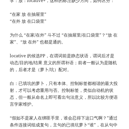
李：放：locative+，这样的标注缺少方向，如何区分：
“在家 放 在抽屉里”
“在外 放 在口袋里”
为什么 “在家/在外” 斗不过 “在抽屉里/在口袋里”？“放 在
家”、“放 在外” 也都是通的。
locative 的候选PP，在谓词前是静态状语，谓词后才是
动态/目的地/结果 意义的所谓补语；前者一般认为是随机
的，后者才是（萝卜/坑）配对。
白：已填坑的萝卜，只有本体、控制标签都相谐的最大投
射，才可以考虑重用与否。控制标签，类似自动机的状
态，但一般从命名上即可看出句法意义，所以比较方便语
言学家维护。
“假如不是家人在绑匪手里，谁会忍得下这口气啊？”通过
条件连接词组成复句，主句的已填坑萝卜“谁”，在从句中