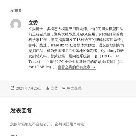
发布者
立委
立委博士，多模态大模型应用咨询师。出门问问大模型团队
前工程副总裁，聚焦大模型及其AIGC应用。Netbase前首席
科学家10年，期间指挥研发了18种语言的理解和应用系统，
鲁棒、线速，scale up to 社会媒体大数据，语义落地到舆情
挖掘产品，成为美国NLP工业落地的领跑者。Cymfony前研
发副总八年，曾荣获第一届问答系统第一名（TREC-8 QA
Track），并赢得17个小企业创新研究的信息抽取项目（PI
for 17 SBIRs）。
查看立委的所有文章
发
作
分
2021年7月25日
立委
中文处理
布
者
类
于
发表回复
您的邮箱地址不会被公开。
必填项已用
*
标注