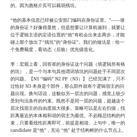
的。因为惠格介宾可以截胡残坑。
“他的基本信息已经被公安部门编码在身份证里。”——谁
的身份证？好像很显然，但是想要让计算机做到，就要让
位于逻辑主语的定语位置的“他”有机会出来走两步，才能
碰上那个放出了“残坑”的“身份证”。我们的做法是：给一
个免费额度，看动态（后验）优先级造化。
李：宏观上看，回答谁的身份证这个问题（填逻辑所有格
的坑），是一个与本句其他谓词填坑的问题处于不同层次
的问题。【N1 “编码” N2 PP（N3）】 已经完满了，只不
过恰好 N3 本身是个部件，那么部件就有个逻辑宿主的问
题出现。换句话说，这貌似另一层次的问题，感觉上较少
受到句法条件的约束。既然不是同一层的问题，超越这个
层次找宿主的自由度就大很多。策略可以是左右扫描，找
距离最近的本体相和谐的宿主为最优。不必顾忌结构的约
束，只要看线性距离即可，前提是相谐。上句中，唯一的
candidate 是“他”，无论 “他” 处于结构树的什么节点上。