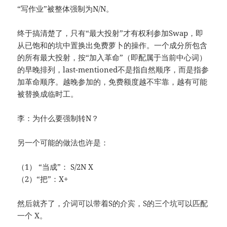
“写作业”被整体强制为N/N。
终于搞清楚了，只有“最大投射”才有权利参加Swap，即
从已饱和的坑中置换出免费萝卜的操作。一个成分所包含
的所有最大投射，按“加入革命”（即配属于当前中心词）
的早晚排列，last-mentioned不是指自然顺序，而是指参
加革命顺序。越晚参加的，免费额度越不牢靠，越有可能
被替换成临时工。
李：为什么要强制转N？
另一个可能的做法也许是：
（1） “当成”： S/2N X
（2）“把”：X+
然后就齐了，介词可以带着S的介宾，S的三个坑可以匹配
一个 X。