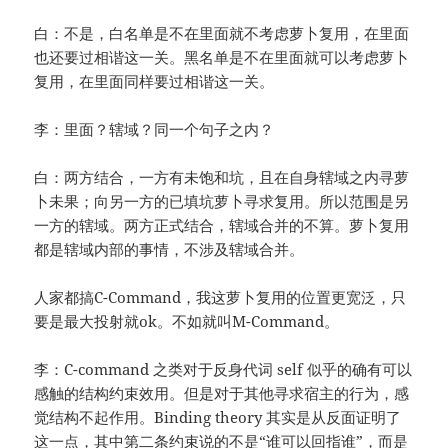
白：不是，白名单是不在里面就不考虑萝卜复用，在里面
也还要过相谐这一关。黑名单是不在里面就可以考虑萝卜
复用，在里面同样要过相谐这一关。
李：里面？辖域？同一个句子之内？
白：两方结合，一方有未饱和坑，且在自身辖域之内寻萝
卜未果；向另一方的已填坑萝卜寻求复用。所以范围是另
一方的辖域。两方正式结合，辖域合并的不算。萝卜复用
都是辖域内部的事情，不涉及辖域合并。
人家都搞C-Command，我这萝卜复用的位置更宽泛，只
要是最大投射就ok。不如就叫M-Command。
李：C-command 之类对于反身代词 self 似乎的确有可以
感触的结构约束效用。但是对于其他寻求宿主的行为，感
觉结构不起作用。Binding theory 其实是从反面证明了
这一点，其中第二条约束说的不是“谁可以回指谁”，而是