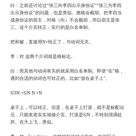
白：之前还讨论过“张三向李四出示身份证”“张三为李四
出示身份证”的问题，也是类似。惠格会截胡。把李四当
成身份证的宿主，对格（向）不会截胡，所以宿主是张
三。这个介宾转正，实行的是白名单制。
把和被，直接用N+转正了，与动词无关。
李：对 这两个介词就是格标志。
白：而其他与动词有关的就采用白名单制。即使“在”格，
遇到合适的动词也可转正的。比如“放在桌子上”。
S/3N +S/N N +N
桌子上，可以转正。但是，在桌子上打滚，就不是标配论
元，只能老老实实地做介宾。打滚是S/N，不特别强调处
所。在天上飞，类似。