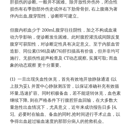
肝损伤的诊断, 一般并不困难。除开放性外伤外，闭合性
损伤有右季肋部外伤史或伴右下肋骨骨折, 右上腹痛为著
伴内出血,腹穿阳性，诊断即可建立。
但腹内积血少于 200ml,腹穿往往阴性，加之不构成血液
动力学影响，使诊断发生困难。此时腹腔灌洗或间隙反复
腹穿可获阳性，对诊断定性具有决定意义。至于内脏血管
造影、同位素(198)及硒(76)肝扫描虽有价值，但并非均可
施行。无损伤性超声检查及 CT动态观察, 实属可取; 而血
象的动态观察 更十分重要。
(1) 一旦出现失血性休克，首先有效地开放静脉通道 (以
上肢为妥), 并置中心静脉测压管，以保证准确补充有效循
环量,迅速扩容。同时积极备血，若不能逆转休克，血色素
继续下降, 则在严格条件下行腹腔肝血回输，在大多数大
量急性出血情况下，尤具意义，近年来成功报告日多 [4,
5]。必要时在输血、备血的同时,抢时间进行手术止血，以
争得出血超过输血速度的那部分病人的抢救机会。