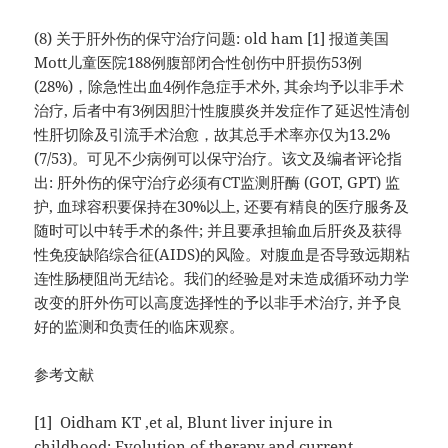
(8) 关于肝外伤的保守治疗问题: old ham [1] 报道美国
Mott儿童医院188例腹部闭合性创伤中肝损伤53例
(28%)，除急性出血4例作急症手术外, 其余均予以非手术
治疗, 后者中有3例因胆汁性腹膜炎并发症作了延迟性清创
性肝切除及引流手术治愈，故其总手术率亦仅为13.2%
(7/53)。可见不少病例可以保守治疗。该文及编者评论指
出: 肝外伤的保守治疗必须有CT监测肝酶 (GOT, GPT) 监
护, 血球容积要保持在30%以上, 还要有精良的医疗服务及
随时可以中转手术的条件; 并且要承担输血后肝炎及获得
性免疫缺陷综合征(AIDS)的风险。对腹血是否导致远期粘
连性肠梗阻尚无结论。我们的经验是对未造成循环动力学
改变的肝外伤可以高度选择性的予以非手术治疗, 并予良
好的监测和负责任的临床观察。
参考文献
[1] Oidham KT ,et al, Blunt liver injure in
childhood: Evolution of therapy and current