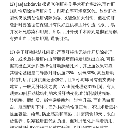
(2) Jaejackdavis 报道70例肝外伤手术死亡率29%而作肝
规则性切除治疗肝外伤，则死亡率可增至50%。故对肝挫
裂伤仍以清创性肝切除为妥, 以避免加大创伤。但在切肝
缝肝时要遵循使保留肝有良好血供和胆汁引流; 否则，易
并发坏死感染和胆漏。所以，肝外伤手术原则是彻底清创,
有效止血，消除胆漏, 通畅引流。
(3) 关于肝动脉结扎问题: 严重肝损伤无法作肝切除处理
的，或术后并发肝内血管胆管瘘而继发胆道出血的, 可根
据其出血来源作选择性肝动脉结扎术，其止血效果可靠。
其理论基础是门静脉对肝供血75%，供氧50%, 高压肝动
脉结扎后, 门脉供血还会加强，且10小时即可有侧支循环
建立，一般无肝坏死之虞，Walt统处理达31% [6]。有人
观察20例肝动脉结扎的术后肝功变化,血清乳酸脱氢酶、
转氨酶、胆红质、碱性磷酸酶均一过性升高, 而血浆白蛋
白、胆固醇则下降，但7~14天均恢复正常。不过术后需补
足血容量、给氧, 防止感染和高热，并需禁食10天，限白
蛋营养，以减轻肝脏代谢负担。但对肝硬化肝病者慎用。
施术时肝门区勿作过多过广解剖，以利侧支循环建立。