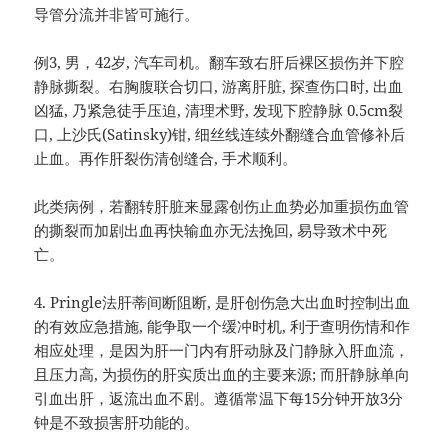
导管分流并非皆可施行。
例3, 男，42岁, 汽车司机。翻车致右肝后裸区损伤并下腔
静脉撕裂。右胸腹联合切口, 游离肝脏, 探查伤口时, 出血
凶猛, 乃紧急徒手压迫, 清理术野, 发现下腔静脉 0.5cm裂
口, 上沙氏(Satinsky)钳, 细丝线连续外翻缝合血管修补后
止血。再作肝裂伤清创缝合, 手术顺利。
此类病例，若翻转肝脏来显露创伤止血势必加重损伤血管
的撕裂而加剧出血再快输血亦无法挽回, 易导致术中死
亡。
4. Pringle法肝蒂间断阻断, 是肝创伤急大出血时控制出血
的有效应急措施, 能争取一个缓冲时机, 利于查明伤情和作
相应处理，是因为肝一门内有肝动脉及门静脉入肝血流，
且压力高, 为损伤的肝实质出血的主要来源; 而肝静脉单向
引血出肝，返流出血不剧。遵循常温下每15分钟开放3分
钟是不致损害肝功能的。