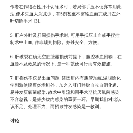
作者在作结石性肝叶切除术时，若局部手压不便亦常用此
法,使术失血大为减少，有5例甚至不需输血而完成肝左外
叶切除手术 [3]。
5. 肝左外叶及肝周损伤手术时, 可用手抵压止血或手捏控
制术中出血, 作非规则切除。亦甚安全、方便。
6. 肝破裂在确无空腔脏器损伤前提下，腹腔积血回输，在
血源不及救急的情况下, 是一种就便可行而有效措施。
7. 肝损伤不仅是出血问题, 还因肝内有胆管系统,溢胆除化
学刺激使腹膜炎增剧外，加之入肝门静脉血收自消化道,
易并发厌氧菌感染, 故术中引流和围手术期抗厌氧菌感染
不容忽视，是减少腹内感染的重要一环。早期我们对此认
识不足、处理不力、而招致并发感染是一教训。
讨论