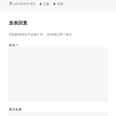
发
作
分
2022年8月18日
立委
杂类
布
者
类
于
发表回复
您的邮箱地址不会被公开。
必填项已用
*
标注
评论
*
显示名称