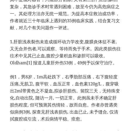
复杂，其急诊手术时常遇到困难，故至今仍为高危病症之
一。其处理方法亦无统一规范。为提高本症救治成功率，
作者就近三十年临床上遇到的35例临床实践，结合复习文
献，对几个有关问题作一评述。
1.肝脏浅表裂伤未造成循环动力学改变,腹膜炎体征不著,
又无合并伤者,可以观察、等待而免于手术。因此类损伤往
往术中见其已止血,腹腔少量积血和渗胆可以吸收。
Oldham[1] 报道儿童肝外伤53例，49例予以保守治疗。
例1，男8岁，1m高处跌下，右季肋部压痛，右下腹轻度
压痛,无肌卫, 腹平软，血压正常，血色素120g/L，腹穿吸
出2ml带黄色之不凝血,拟诊肝损伤。留院三天，无特殊变
化,自动出院, 随访一月, 一切正常。此例虽未手术确定肝
损伤程度, 但可预测其伤情轻，故而自愈。作者亦曾遇类
似病例3例, 探查见肝浅表损伤, 出血已止, 未予缝合, 仅清
拭腹腔或引流，术后病情平稳、痊愈。