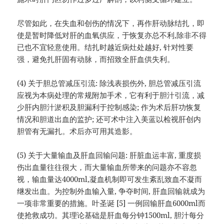
尽管如此，在失血和创伤的情况下，再作肝动脉结扎，即
使是暂时降低对肝的血氧供应，于恢复亦总不利,除非不得
已也不宜轻意使用。结扎时越近病灶处越好, 针对性要
强，避免扎肝固有动脉，而招致全肝血供失利。
(4) 关于胆总管减压引流: 除浅表损伤外, 胆总管减压引流
应视为本病处理的常规附加手术，它有利于胆汁引流，减
少肝内胆汁淤积及胆漏利于控制感染; 作为术后肝功恢复
情况和胆道出血的监护; 还可术中注入美蓝以检视肝创内
胆管有无漏扎。术后亦可用其造影。
(5) 关于大量输血及肝血回输问题: 肝脏血运丰富, 重度损
伤出血量往往很大，而大量输血所带来的问题亦不容忽
视，输血量达4000ml,凝血机制即可发生紊乱致血不凝而
继发出血。为控制外血输入量, 争夺时间, 肝血回输就成为
一项非常重要的措施。叶圣诞 [5] 一例回输肝血6000ml而
使抢救成功。其理论基础是肝血每分钟1500ml, 胆汁每分