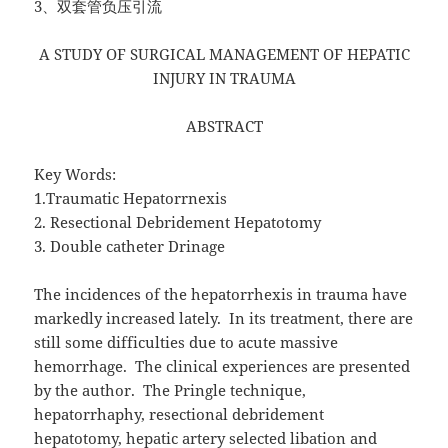
3、双套管负压引流
A STUDY OF SURGICAL MANAGEMENT OF HEPATIC
INJURY IN TRAUMA
ABSTRACT
Key Words:
1.Traumatic Hepatorrnexis
2. Resectional Debridement Hepatotomy
3. Double catheter Drinage
The incidences of the hepatorrhexis in trauma have
markedly increased lately. In its treatment, there are
still some difficulties due to acute massive
hemorrhage. The clinical experiences are presented
by the author. The Pringle technique,
hepatorrhaphy, resectional debridement
hepatotomy, hepatic artery selected libation and