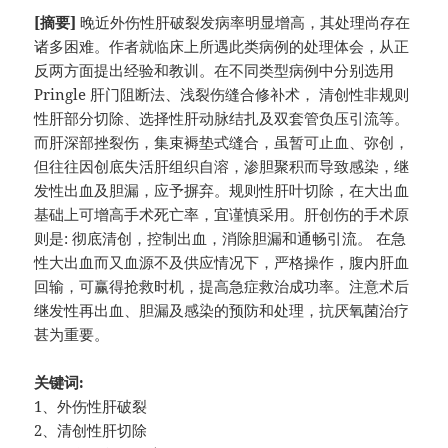
[摘要]
晚近外伤性肝破裂发病率明显增高，其处理尚存在
诸多困难。作者就临床上所遇此类病例的处理体会，从正
反两方面提出经验和教训。在不同类型病例中分别选用
Pringle 肝门阻断法、浅裂伤缝合修补术， 清创性非规则
性肝部分切除、选择性肝动脉结扎及双套管负压引流等。
而肝深部挫裂伤，集束褥垫式缝合，虽暂可止血、弥创，
但往往因创底失活肝组织自溶，渗胆聚积而导致感染，继
发性出血及胆漏，应予摒弃。规则性肝叶切除，在大出血
基础上可增高手术死亡率，宜谨慎采用。肝创伤的手术原
则是: 彻底清创，控制出血，消除胆漏和通畅引流。 在急
性大出血而又血源不及供应情况下，严格操作，腹内肝血
回输，可赢得抢救时机，提高急症救治成功率。注意术后
继发性再出血、胆漏及感染的预防和处理，抗厌氧菌治疗
甚为重要。
关键词:
1、外伤性肝破裂
2、清创性肝切除