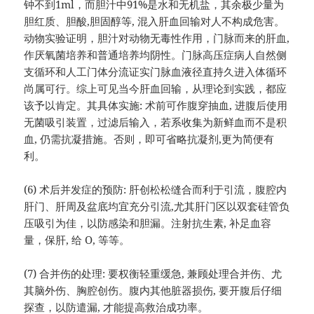
钟不到1ml，而胆汁中91%是水和无机盐，其余极少量为
胆红质、胆酸,胆固醇等, 混入肝血回输对人不构成危害。
动物实验证明，胆汁对动物无毒性作用，门脉而来的肝血,
作厌氧菌培养和普通培养均阴性。门脉高压症病人自然侧
支循环和人工门体分流证实门脉血液径直持久进入体循环
尚属可行。综上可见当今肝血回输，从理论到实践，都应
该予以肯定。其具体实施: 术前可作腹穿抽血, 进腹后使用
无菌吸引装置，过滤后输入，若系收集为新鲜血而不是积
血, 仍需抗凝措施。否则，即可省略抗凝剂,更为简便有
利。
(6) 术后并发症的预防: 肝创松松缝合而利于引流，腹腔内
肝门、肝周及盆底均宜充分引流,尤其肝门区以双套硅管负
压吸引为佳，以防感染和胆漏。注射抗生素, 补足血容
量，保肝, 给 O, 等等。
(7) 合并伤的处理: 要权衡轻重缓急, 兼顾处理合并伤、尤
其脑外伤、胸腔创伤。腹内其他脏器损伤, 要开腹后仔细
探查，以防遣漏, 才能提高救治成功率。