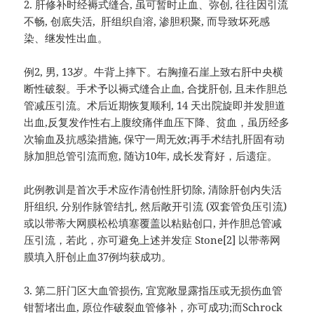
2. 肝修补时经褥式缝合, 虽可暂时止血、弥创, 往往因引流
不畅, 创底失活, 肝组织自溶, 渗胆积聚, 而导致坏死感
染、继发性出血。
例2, 男, 13岁。牛背上摔下。右胸撞石崖上致右肝中央横
断性破裂。手术予以褥式缝合止血, 合拢肝创, 且未作胆总
管减压引流。术后近期恢复顺利, 14 天出院旋即并发胆道
出血,反复发作性右上腹绞痛伴血压下降、贫血，虽历经多
次输血及抗感染措施, 保守一周无效;再手术结扎肝固有动
脉加胆总管引流而愈, 随访10年, 成长发育好，后遗症。
此例教训是首次手术应作清创性肝切除, 清除肝创内失活
肝组织, 分别作脉管结扎, 然后敞开引流 (双套管负压引流)
或以带蒂大网膜松松填塞覆盖以粘贴创口, 并作胆总管减
压引流，若此，亦可避免上述并发症 Stone[2] 以带蒂网
膜填入肝创止血37例均获成功。
3. 第二肝门区大血管损伤, 宜宽敞显露指压或无损伤血管
钳暂堵出血, 原位作破裂血管修补，亦可成功;而Schrock