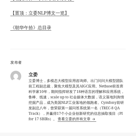
【置顶：立委NLP博文一览】
《朝华午拾》总目录
发布者
立委
立委博士，多模态大模型应用咨询师。出门问问大模型团队
前工程副总裁，聚焦大模型及其AIGC应用。Netbase前首席
科学家10年，期间指挥研发了18种语言的理解和应用系统，
鲁棒、线速，scale up to 社会媒体大数据，语义落地到舆情
挖掘产品，成为美国NLP工业落地的领跑者。Cymfony前研
发副总八年，曾荣获第一届问答系统第一名（TREC-8 QA
Track），并赢得17个小企业创新研究的信息抽取项目（PI
for 17 SBIRs）。
查看立委的所有文章