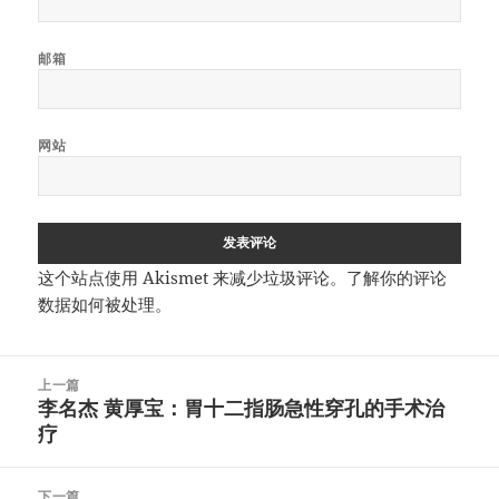
邮箱
网站
这个站点使用 Akismet 来减少垃圾评论。
了解你的评论
数据如何被处理
。
文
上一篇
章
李名杰 黄厚宝：胃十二指肠急性穿孔的手术治
上
导
疗
篇
航
文
章：
下一篇