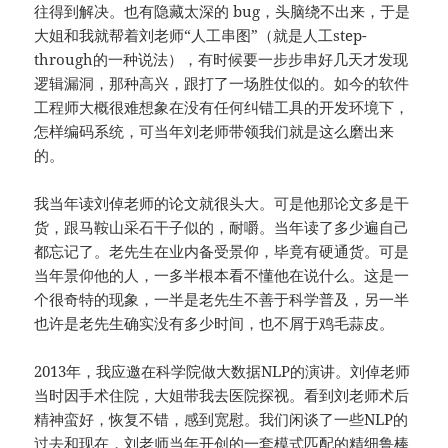
往得到解决。也有隐藏太深的 bug，头脑绕不出来，于是
大姐和我就帮着刘老师“人工串图”（就是人工step-
through的一种说法），有时候要一步步串好几天才发现
逻辑漏洞，那种高兴，跟打了一场胜仗似的。如今的软件
工程师大概很难想象在没有任何纠错工具的开发环境下，
怎样编码系统，可当年刘老师带领我们就是这么磨出来
的。
我当年读刘倬老师的论文就很头大。可是他那论文多是干
货，跟马鞍山采石干子似的，耐嚼。当年读了多少遍自己
都忘记了。老先生在业内备受景仰，毕竟有硬通货。可是
当年景仰他的人，一多半根本看不懂他在说什么。这是一
个很奇特的现象，一半是老先生不善于科学普及，另一半
也许是老先生确实没有多少时间，也不屑于鸡毛蒜皮。
2013年，我应邀在科学院做大数据NLP的演讲。刘倬老师
当时因手术住院，大姐带我去医院探视。看到刘老师术后
精神蛮好，恢复不错，感到宽慰。我们闲谈了一些NLP的
过去和现在，刘老师当年开创的一套模式匹配的精细鲁棒