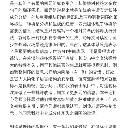
是一套组合有限的四元组标签集合，却能够对付绝大多数
句子的翻译需求。四元组说起来就是传统的主谓宾定状补
成分分析，外加重要组块PP的标识以及两种调整词序的策
略标注。转换是分析和生成的纽带，四元组体现了转换所
需要的信息，结果是只要编写一个相对简单的解释执行算
法，就可以应对很多复杂句子的生成。论译文可读性，至
少在外译汉场景还是很管用的。当然，这套体系只是表示
了最紧要的转换信息，作为MT中间表示，还是显得太过
简洁。在外汉的很多场景验证有效，其实与中文文法弹性
大的特性有关，用于其他语言的生成就可能捉襟见肘。例
如调整词序的信息只归纳为两层（A、B）的交错，好处
是它大大简化了语言结构的复杂性，但有些翻译结果就显
得不是很顺畅。鉴于此，我在我的硕士项目中，对这套标
注集做了一些批评改造，增加了更多元的信息。本来还担
心导师会怪罪对他们探索总结的黄金标准肆意改变，但论
文初稿提交后，两位导师都表示认可。刘倬老师还特别表
示，他同意我对中介成分体系失之简陋的批评。
刘涌泉老师的教诲中，有一条我印象最深。在做标注培训