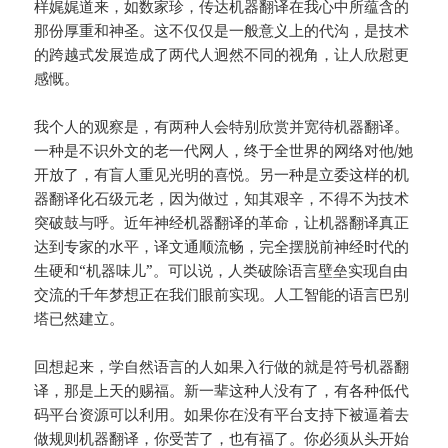
样娓娓道来，如数家珍，传达机器翻译在我心中所蕴含的
那份厚重和神圣。这不仅仅是一般意义上的代沟，是技术
的跨越式发展造成了两代人迥然不同的视角，让人欣慰更
感慨。
我个人的观察是，有两种人会特别欣赏并宽待机器翻译。
一种是不识外文的老一代网人，终于全世界的网络对他/她
开放了，有盲人重见光明的喜悦。另一种是立委这样的机
器翻译化石级元老，因为做过，知其艰辛，不得不为技术
突破鼓与呼。近年神经机器翻译的革命，让机器翻译真正
达到专家的水平，译文通顺流畅，完全摆脱前神经时代的
生硬和“机器味儿”。可以说，人类破除语言壁垒实现自由
交流的千年梦想正在我们眼前实现。人工智能的语言巴别
塔已然建立。
回想起来，学自然语言的人如果入行做的就是符号机器翻
译，那是上天的赐福。新一辈这种人没有了，有各种低代
码平台资源可以利用。如果你在没有平台支持下被逼着去
做规则机器翻译，你受苦了，也有福了。你必须从头开始