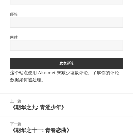
邮箱
网站
这个站点使用 Akismet 来减少垃圾评论。
了解你的评论
数据如何被处理
。
文
上一篇
章
《朝华之九: 青涩少年》
上
导
篇
航
文
下一篇
章：
《朝华之十一: 青春恋曲》
下