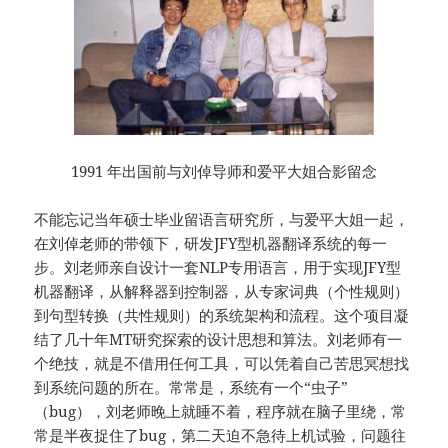
1991 年出国前与刘倬导师和爱平大姐合影留念
不能忘记当年硕士毕业留语言研究所，与爱平大姐一起，
在刘倬老师的带领下，研发JFY型机器翻译系统的每一
步。刘老师亲自设计一套NLP专用语言，用于实现JFY型
机器翻译，从解释器到控制器，从专家词典（个性规则）
到句型转换（共性规则）的系统架构和流程。这个项目凝
结了几十年MT研究探索的设计思想和算法。刘老师有一
个绝技，就是不借用任何工具，可以凭着自己苦思冥想找
到系统问题的所在。常常是，系统有一个“虫子”
（bug），刘老师晚上就睡不着，程序就在脑子里绕，常
常是半夜捉住了bug，第二天迫不急待上机试验，问题往