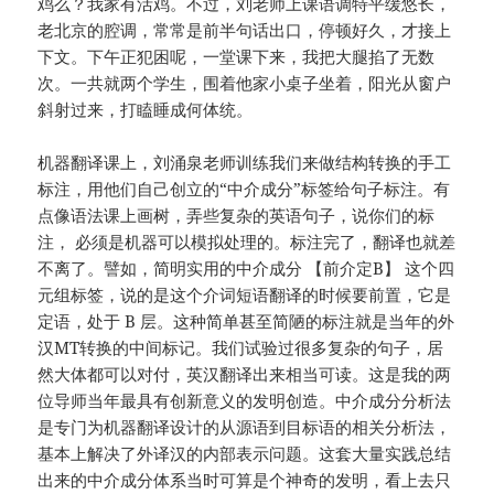
鸡么？我家有活鸡。不过，刘老师上课语调特平缓悠长，
老北京的腔调，常常是前半句话出口，停顿好久，才接上
下文。下午正犯困呢，一堂课下来，我把大腿掐了无数
次。一共就两个学生，围着他家小桌子坐着，阳光从窗户
斜射过来，打瞌睡成何体统。
机器翻译课上，刘涌泉老师训练我们来做结构转换的手工
标注，用他们自己创立的“中介成分”标签给句子标注。有
点像语法课上画树，弄些复杂的英语句子，说你们的标
注， 必须是机器可以模拟处理的。标注完了，翻译也就差
不离了。譬如，简明实用的中介成分 【前介定B】 这个四
元组标签，说的是这个介词短语翻译的时候要前置，它是
定语，处于 B 层。这种简单甚至简陋的标注就是当年的外
汉MT转换的中间标记。我们试验过很多复杂的句子，居
然大体都可以对付，英汉翻译出来相当可读。这是我的两
位导师当年最具有创新意义的发明创造。中介成分分析法
是专门为机器翻译设计的从源语到目标语的相关分析法，
基本上解决了外译汉的内部表示问题。这套大量实践总结
出来的中介成分体系当时可算是个神奇的发明，看上去只