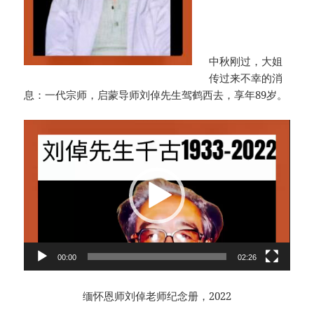
中秋刚过，大姐
传过来不幸的消
息：一代宗师，启蒙导师刘倬先生驾鹤西去，享年89岁。
视
频
播
放
器
00:00
02:26
缅怀恩师刘倬老师纪念册，2022