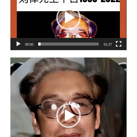
播
放
器
00:00
01:27
视
频
播
放
器