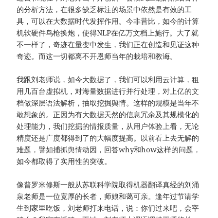
的分析方法，在很多缺乏标注的场景中依然是有效的工
具，可以在大数据时代发挥作用。今非昔比，如今的计算
机软硬件鸟枪换炮，使得NLP在亿万文档上施行。大了就
不一样了，奇迹在量变中发生，我们正在创造和见证这种
奇迹。而这一切都离不开恩师当年的栽培和教诲。
我跟刘老师说，如今大数据了，我们可以利用云计算，租
用几百台虚拟机，对海量数据进行并行处理，对上亿的文
档做深层语法解析，抽取挖掘舆情。这样的规模是当年不
敢想象的。正因为有大数据天然的信息冗余及其规模化的
处理能力，我们挖掘的情报质量，从用户体验上看，无论
精度还是广度都得到了的大幅度提高。以前看上去无解的
难题，譬如捕抓舆情动因，回答why和how这样的问题，
如今都取得了实用性的突破。
像普罗米修斯一般从苏联科学院取得机器翻译真经的刘涌
泉老师是一位宽厚的长者，师娘和蔼可亲。逢年过节请学
生到家里吃饭，刘老师打来电话，说：你们过来吧，会宰