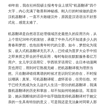
40年前，我在社科院硕士报考专业上填写“机器翻译”四个
大字，内心充满了敬畏和神秘感。刚入行的时候做的是外
汉机器翻译，一直不大敢碰汉外，原因是汉语语法不好形
式化，感觉太难了。
机器翻译是自然语言处理领域历史最悠久的应用方向，从
上个世纪50年代初发轫，承载了中外几代不知道多少人的
青春和梦想，也包括青年时代的立委。如今，梦想化为现
实，嵌入式机器翻译无孔不入，已经成为普罗大众手中招
之即来挥之即去的手机应用，每时每刻在默默服务着亿万
用户。女儿学汉语用它，学西班牙语用它，去日本动漫网
页也用它，用到对它熟视无睹，把机器翻译视为理所当
然。只在翻译错得离谱的时候才意识到它的存在，不时报
以嘲讽：真笨。可机器翻译呢，虚怀若谷，任劳任怨。对
于已经天然成为女儿这代人生活一部分的机器翻译，我满
腹机器翻译的历史和掌故，却不知如何给她叙说。耳濡目
染，她从我断续的话语中似乎隐隐觉得机器翻译对于她父
亲的一生具有特别的意义，可是我还是无法象对同辈人那