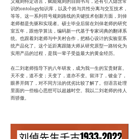
义规则特定语言，赋能规则的自由书写，还有引入隐含常
识的ontology知识库，以及个姓与共性分离与交互技术，
等等。这一系列符号规则路线的关键技术创新方面，刘倬
老师都是先驱和实现者。硕士毕业后留在刘倬老师的研究
室五年，跟他学算法，编码新一代基于专家词典的翻译系
统。也跟着刘老师与中关村合作，把精心设计的实验室系
统产品化了。这个近距离跟随大师从研究原型一路转化为
实用产品的过程，是我一辈子受益最大的黄金经历。
在二刘老师指导下的八年研发，成为我一生的宝贵财富。
天不变，道不变；天变了，道亦不变。留洋了，镀金了，
眼界开阔了，对不同方法的优劣比较了解了。但语言处理
里面的一些核心思想可以超越时空。我以二刘老师的传人
而骄傲。
视
频