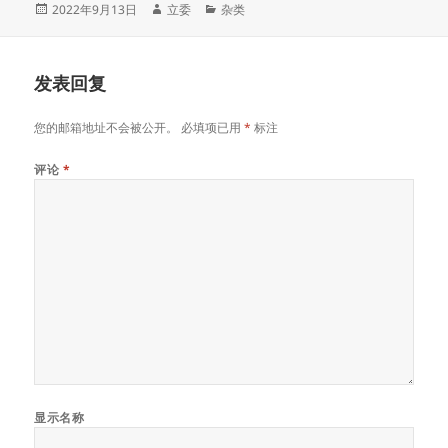
发
作
分
2022年9月13日
立委
杂类
布
者
类
于
发表回复
您的邮箱地址不会被公开。
必填项已用
*
标注
评论
*
显示名称