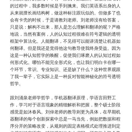
的过程中，我多数时候是手到擒来。我们英语系出身的人
从来就擅长画结构树，做这种标注跟玩似的。但做多了也
会有卡壳的时候，于是请教刘老师。刘老师没有给答案，
只是说：解构不出来，那人是怎么理解和翻译的呢？严格
地说，当然有案例，人的认知过程很难在符号逻辑的透明
框架中算法化。人能翻译，不见得可以能讲清楚让机器如
何翻译。但是我还是觉得他这句教导使我终身受益。因为
这是一种认知哲学的唤醒，促使我们琢磨人的认知过程如
何形式化。哪怕不能完全形式化，也让我们明白卡在哪一
个环节，常识、专业知识、还是缺了什么？这种世界观跟
了我一辈子，它实际上是一种反对智能神秘化的符号透明
哲学。
跟刘涌泉老师学哲学，学机器翻译原理，学语言田野工
作，学习对于语言现象的精细解析和把握，整个硕士阶段
感觉是如沐春风。刘倬老师的教导则更为具体，在早期机
器翻译的每个创新探索中总是一马当先，例如把数据和程
序分开的策略改变，从规则的固定表格模式处理推进到定