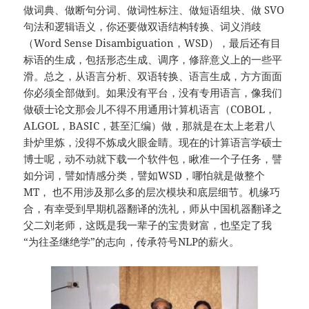
做词典、做断句分词、做词性标注、做短语组块、做 SVO
句法和逻辑语义，你还要做双语结构转换、词义消歧
（Word Sense Disambiguation，WSD），最后还有目
标语的生成，包括形态生成、调序，修辞意义上的一些平
滑。总之，从语言分析、双语转换、语言生成，方方面面
你必须全部做到。如果没有平台，没有专用语言，像我们
做硕士论文那会儿不得不用通用计算机语言（COBOL，
ALGOL，BASIC，甚至汇编）做，那就是在太上老君八
卦炉里炼，没得不炼成火眼金睛。现在的计算语言学硕士
博士呢，动不动就下载一个软件包，瞅准一个子任务，譬
如分词，譬如情感分类，譬如WSD，哪怕就是做整个
MT， 也不用涉及那么多的层次模块和底层细节。机缘巧
合，有幸受到早期机器翻译的洗礼，师从中国机器翻译之
父二刘老师，这既是我一辈子的宝贵财富，也坚定了我
“为往圣继绝学”的志向，传承符号NLP的薪火。