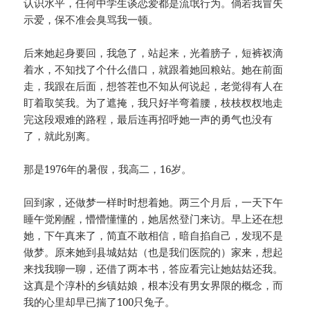
认识水平，任何中学生谈恋爱都是流氓行为。倘若我冒失
示爱，保不准会臭骂我一顿。
后来她起身要回，我急了，站起来，光着膀子，短裤衩滴
着水，不知找了个什么借口，就跟着她回粮站。她在前面
走，我跟在后面，想答茬也不知从何说起，老觉得有人在
盯着取笑我。为了遮掩，我只好半弯着腰，枝枝杈杈地走
完这段艰难的路程，最后连再招呼她一声的勇气也没有
了，就此别离。
那是1976年的暑假，我高二，16岁。
回到家，还做梦一样时时想着她。两三个月后，一天下午
睡午觉刚醒，懵懵懂懂的，她居然登门来访。早上还在想
她，下午真来了，简直不敢相信，暗自掐自己，发现不是
做梦。原来她到县城姑姑（也是我们医院的）家来，想起
来找我聊一聊，还借了两本书，答应看完让她姑姑还我。
这真是个淳朴的乡镇姑娘，根本没有男女界限的概念，而
我的心里却早已揣了100只兔子。