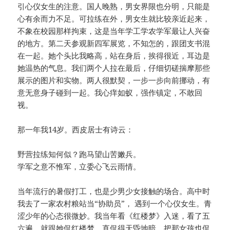
引心仪女生的注意。国人晚熟，男女界限也分明，只能是
心有余而力不足。可拉练在外，男女生就比较亲近起来，
不象在校园那样拘束，这是当年学工学农学军最让人兴奋
的地方。第二天参观新四军展览，不知怎的，跟团支书混
在一起。她个头比我略高，站在身后，挨得很近，耳边是
她温热的气息。我们两个人拉在最后，仔细切磋揣摩那些
展示的图片和实物。两人很默契，一步一步向前挪动，有
意无意身子碰到一起。我心痒如蚁，强作镇定，不敢回
视。
那一年我14岁。西皮居士有诗云：
野营拉练知何似？跑马望山苦嫩兵。
学军之意不惟军，立委心飞云雨情。
当年流行的暑假打工，也是少男少女接触的场合。高中时
我去了一家农村粮站当“协助员”， 遇到一个心仪女生。青
涩少年的心态很微妙。我当年看《红楼梦》入迷，看了五
六遍，就跟她侃红楼梦，直侃得天昏地暗，把那女孩也侃