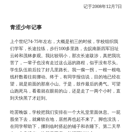
记于2008年12月7日
青涩少年记事
上个世纪74-75年左右，大概是初三的时候，学校组织我
们学军，长途拉练，步行100多里路，去皖南新四军旧址
云岭和茂林参观。我比较弱小，那次长途跋涉，真把我坑
苦了，一辈子也没有走过这么远的路程，似乎没有尽头。
学生队伍前后拉了好几里路长。我一瘸一拐，一根一根电
线杆数着往前挪动。终于，有同学报信说，目的地已经在
望，就是前面的那座小山。于是，鼓作最后的勇气。可望
山跑死马，看着就在眼前的山，还是走了一两个小时，直
到天快黑了才赶到。
吃罢晚饭，学校把我们安排在一个大礼堂里面休息。一屁
股坐下去，就瘫软在地，居然再也起不来了。脚也没洗，
在同学帮助下，挪到临时搭起的铺子和衣睡下。第二天早