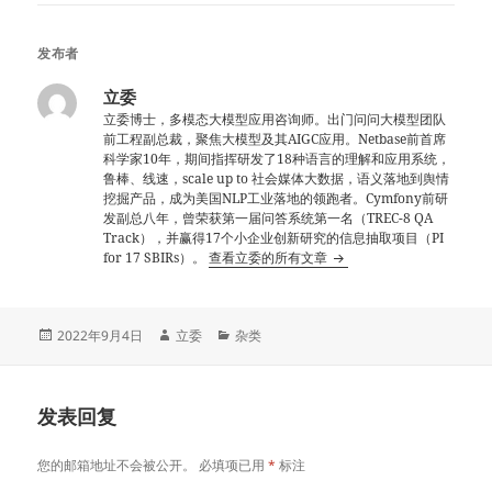
发布者
立委
立委博士，多模态大模型应用咨询师。出门问问大模型团队
前工程副总裁，聚焦大模型及其AIGC应用。Netbase前首席
科学家10年，期间指挥研发了18种语言的理解和应用系统，
鲁棒、线速，scale up to 社会媒体大数据，语义落地到舆情
挖掘产品，成为美国NLP工业落地的领跑者。Cymfony前研
发副总八年，曾荣获第一届问答系统第一名（TREC-8 QA
Track），并赢得17个小企业创新研究的信息抽取项目（PI
for 17 SBIRs）。
查看立委的所有文章
发
作
分
2022年9月4日
立委
杂类
布
者
类
于
发表回复
您的邮箱地址不会被公开。
必填项已用
*
标注