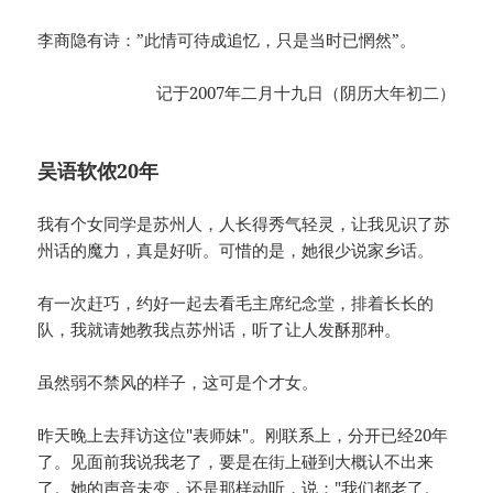
李商隐有诗：”此情可待成追忆，只是当时已惘然”。
记于2007年二月十九日（阴历大年初二）
吴语软侬20年
我有个女同学是苏州人，人长得秀气轻灵，让我见识了苏
州话的魔力，真是好听。可惜的是，她很少说家乡话。
有一次赶巧，约好一起去看毛主席纪念堂，排着长长的
队，我就请她教我点苏州话，听了让人发酥那种。
虽然弱不禁风的样子，这可是个才女。
昨天晚上去拜访这位"表师妹"。刚联系上，分开已经20年
了。见面前我说我老了，要是在街上碰到大概认不出来
了。她的声音未变，还是那样动听，说："我们都老了。