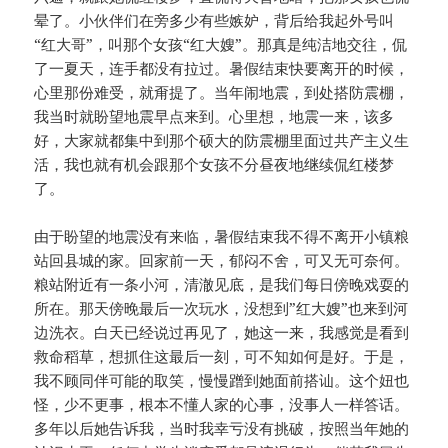
晕了。小伙伴们在旁多少有些嫉妒，背后给我起外号叫
“红大哥”，叫那个女孩“红大嫂”。那真是纯洁地交往，侃
了一夏天，连手都没有拉过。暑假结束快要离开的时候，
心里那份难受，就甭提了。当年闹地震，到处搭防震棚，
我当时就盼望地震早点来到。心里想，地震一来，该多
好，大家就都集中到那个硕大的防震棚里面过共产主义生
活，我也就有机会跟那个女孩不分昼夜地继续侃红楼梦
了。
由于盼望的地震没有来临，暑假结束我不得不离开小镇粮
站回县城的家。回家前一天，郁闷不舍，可又无可奈何。
粮站附近有一条小河，清澈见底，是我们每日傍晚戏耍的
所在。那天傍晚最后一次玩水，没想到”红大嫂”也来到河
边洗衣。白天已经说过再见了，她这一来，我感觉是看到
救命稻草，想抓住这最后一刻，可不知如何是好。于是，
我不顾同伴可能的取笑，慢慢蹭到她面前搭讪。这个妞也
怪，少不更事，根本不懂人家的心事，没事人一样答话。
多年以后她告诉我，当时我幸亏没有挑破，按照当年她的