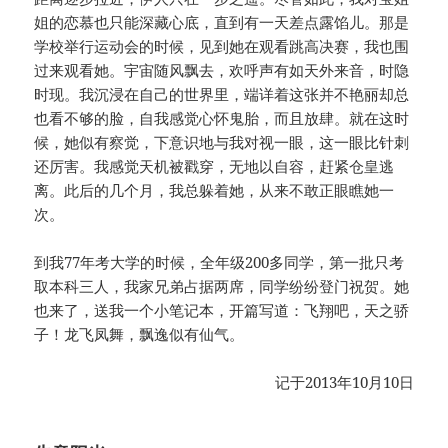
姐的恋慕也只能深藏心底，直到有一天差点露馅儿。那是
学校举行运动会的时候，见到她在观看跳高决赛，我也围
过来观看她。宇宙随风飘去，欢呼声有如天外来音，时隐
时现。我沉浸在自己的世界里，端详着这张并不艳丽却总
也看不够的脸，自我感觉心怀鬼胎，而且放肆。就在这时
候，她似有察觉，下意识地与我对视一眼，这一眼比针刺
还厉害。我感觉天机被戳穿，无地以自容，赶紧仓皇逃
离。此后的几个月，我总躲着她，从来不敢正眼瞧她一
次。
到我77年考大学的时候，全年级200多同学，第一批只考
取本科三人，我家兄弟占据两席，同学纷纷登门祝贺。她
也来了，送我一个小笔记本，开篇写道：飞翔吧，天之骄
子！龙飞凤舞，飘逸似有仙气。
记于2013年10月10日