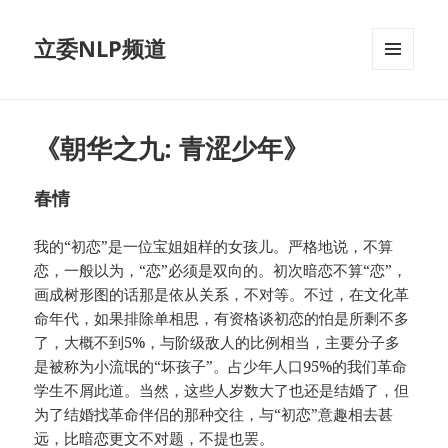
立委NLP频道
菜单和
挂件
《朝华之九: 青涩少年》
春情
我的“初恋”是一位宝姐姐样的女孩儿。严格地说，不算
恋，一般以为，“恋”必须是双向的。初次暗恋不算“恋”，
画成树形图的话那是依从关系，不对等。不过，在文化革
命年代，如果排除单相思，有资格谈初恋的怕是所剩不多
了，大概不到5%，与阶级敌人的比例相当，主要分子多
是被称为小流氓的“坏孩子”。占少年人口95%的我们革命
学生不屑此道。当然，这些人岁数大了也还是结婚了，但
为了结婚找革命伴侣的那种交往，与“初恋”意趣相去甚
远，比暗恋更文不对题，不提也罢。