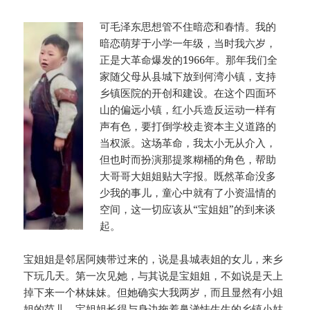
可毛泽东思想管不住暗恋和春情。我的
暗恋萌芽于小学一年级，当时我六岁，
正是大革命爆发的1966年。那年我们全
家随父母从县城下放到何湾小镇，支持
乡镇医院的开创和建设。在这个四面环
山的偏远小镇，红小兵造反运动一样有
声有色，要打倒学校走资本主义道路的
当权派。这场革命，我太小无从介入，
但也时而扮演那提浆糊桶的角色，帮助
大哥哥大姐姐贴大字报。既然革命没多
少我的事儿，童心中就有了小资温情的
空间，这一切应该从“宝姐姐”的到来谈
起。
宝姐姐是邻居阿姨带过来的，说是县城表姐的女儿，来乡
下玩几天。第一次见她，与其说是宝姐姐，不如说是天上
掉下来一个林妹妹。但她确实大我两岁，而且显然有小姐
姐的范儿。宝姐姐长得与身边拖着鼻涕怯生生的乡镇小姑