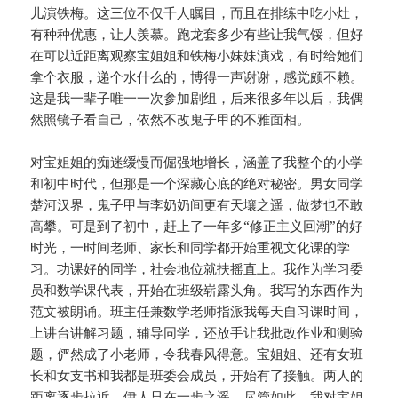
儿演铁梅。这三位不仅千人瞩目，而且在排练中吃小灶，
有种种优惠，让人羡慕。跑龙套多少有些让我气馁，但好
在可以近距离观察宝姐姐和铁梅小妹妹演戏，有时给她们
拿个衣服，递个水什么的，博得一声谢谢，感觉颇不赖。
这是我一辈子唯一一次参加剧组，后来很多年以后，我偶
然照镜子看自己，依然不改鬼子甲的不雅面相。
对宝姐姐的痴迷缓慢而倔强地增长，涵盖了我整个的小学
和初中时代，但那是一个深藏心底的绝对秘密。男女同学
楚河汉界，鬼子甲与李奶奶间更有天壤之遥，做梦也不敢
高攀。可是到了初中，赶上了一年多“修正主义回潮”的好
时光，一时间老师、家长和同学都开始重视文化课的学
习。功课好的同学，社会地位就扶摇直上。我作为学习委
员和数学课代表，开始在班级崭露头角。我写的东西作为
范文被朗诵。班主任兼数学老师指派我每天自习课时间，
上讲台讲解习题，辅导同学，还放手让我批改作业和测验
题，俨然成了小老师，令我春风得意。宝姐姐、还有女班
长和女支书和我都是班委会成员，开始有了接触。两人的
距离逐步拉近，伊人只在一步之遥。尽管如此，我对宝姐