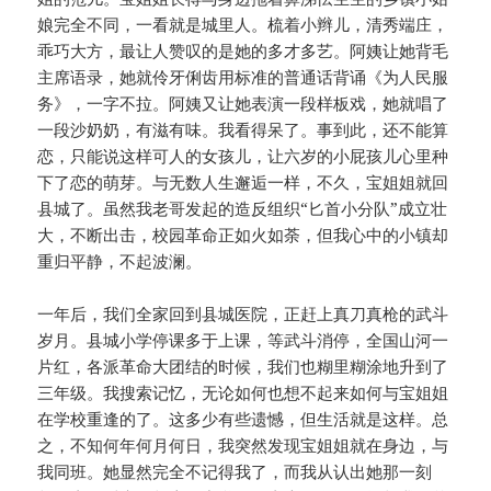
娘完全不同，一看就是城里人。梳着小辫儿，清秀端庄，
乖巧大方，最让人赞叹的是她的多才多艺。阿姨让她背毛
主席语录，她就伶牙俐齿用标准的普通话背诵《为人民服
务》，一字不拉。阿姨又让她表演一段样板戏，她就唱了
一段沙奶奶，有滋有味。我看得呆了。事到此，还不能算
恋，只能说这样可人的女孩儿，让六岁的小屁孩儿心里种
下了恋的萌芽。与无数人生邂逅一样，不久，宝姐姐就回
县城了。虽然我老哥发起的造反组织“匕首小分队”成立壮
大，不断出击，校园革命正如火如荼，但我心中的小镇却
重归平静，不起波澜。
一年后，我们全家回到县城医院，正赶上真刀真枪的武斗
岁月。县城小学停课多于上课，等武斗消停，全国山河一
片红，各派革命大团结的时候，我们也糊里糊涂地升到了
三年级。我搜索记忆，无论如何也想不起来如何与宝姐姐
在学校重逢的了。这多少有些遗憾，但生活就是这样。总
之，不知何年何月何日，我突然发现宝姐姐就在身边，与
我同班。她显然完全不记得我了，而我从认出她那一刻