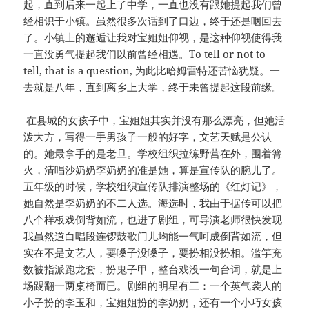
起，直到后来一起上了中学，一直也没有跟她提起我们曾
经相识于小镇。虽然很多次话到了口边，终于还是咽回去
了。小镇上的邂逅让我对宝姐姐仰视，是这种仰视使得我
一直没勇气提起我们以前曾经相遇。To tell or not to
tell, that is a question, 为此比哈姆雷特还苦恼犹疑。一
去就是八年，直到离乡上大学，终于未曾提起这段前缘。
在县城的女孩子中，宝姐姐其实并没有那么漂亮，但她活
泼大方，写得一手男孩子一般的好字，文艺天赋是公认
的。她最拿手的是老旦。学校组织拉练野营在外，围着篝
火，清唱沙奶奶李奶奶的准是她，算是宣传队的腕儿了。
五年级的时候，学校组织宣传队排演整场的《红灯记》，
她自然是李奶奶的不二人选。海选时，我由于据传可以把
八个样板戏倒背如流，也进了剧组，可导演老师很快发现
我虽然道白唱段连锣鼓歌门儿均能一气呵成倒背如流，但
实在不是文艺人，要嗓子没嗓子，要扮相没扮相。滥竽充
数被指派跑龙套，扮鬼子甲，整台戏没一句台词，就是上
场踢翻一两桌椅而已。剧组的明星有三：一个英气袭人的
小子扮的李玉和，宝姐姐扮的李奶奶，还有一个小巧女孩