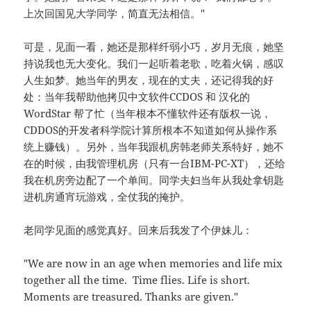
上次回国见大学同学，简直无法相信。"
可是，见面一看，她还是那样纤弱小巧，岁月无痕，她坚
持说我也无大变化。我们一起听着老歌，吃着火锅，感叹
人生如梦。她当年的男友，现在的丈夫，还记得我的好
处：当年我帮助他拷贝中文软件CCDOS 和 汉化的
WordStar 帮了忙（当年根本不懂软件还有版权一说，
CDDOS的开发者科学院计算所根本不知道如何从操作系
统上赚钱）。另外，当年我跟机房韩老师关系特好，她不
在的时候，由我管理机房（只有一台IBM-PC-XT），还给
我在机房旁边配了一个单间。同学夫妇当年从我处拿钥匙
进机房通宵玩游戏，全仗我的掩护。
老同学见面的感觉真好。回来后我发了个伊妹儿：
"We are now in an age when memories and life mix
together all the time. Time flies. Life is short.
Moments are treasured. Thanks are given."