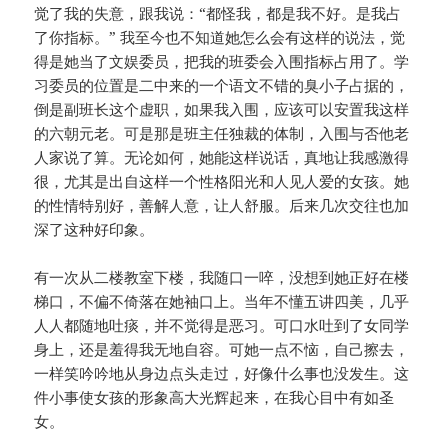
觉了我的失意，跟我说：“都怪我，都是我不好。是我占
了你指标。” 我至今也不知道她怎么会有这样的说法，觉
得是她当了文娱委员，把我的班委会入围指标占用了。学
习委员的位置是二中来的一个语文不错的臭小子占据的，
倒是副班长这个虚职，如果我入围，应该可以安置我这样
的六朝元老。可是那是班主任独裁的体制，入围与否他老
人家说了算。无论如何，她能这样说话，真地让我感激得
很，尤其是出自这样一个性格阳光和人见人爱的女孩。她
的性情特别好，善解人意，让人舒服。后来几次交往也加
深了这种好印象。
有一次从二楼教室下楼，我随口一啐，没想到她正好在楼
梯口，不偏不倚落在她袖口上。当年不懂五讲四美，几乎
人人都随地吐痰，并不觉得是恶习。可口水吐到了女同学
身上，还是羞得我无地自容。可她一点不恼，自己擦去，
一样笑吟吟地从身边点头走过，好像什么事也没发生。这
件小事使女孩的形象高大光辉起来，在我心目中有如圣
女。