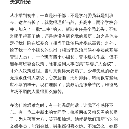
失意阳光
从小学到初中，一直是班干部，不是学习委员就是副班
长。这官当长了，就觉得理所当然。升高中，两个学校合
并，加入了一批“二中”的人。新班主任是个秃老头，不知
道哪里得罪了他，还是他没有研究我的履历，总之是他决
定把我排除在班委会（相当于政治局常委或高管）之外，
给了我一个小组长的头衔（相当于政治局候补委员或基层
管理人员）。一个班有四个小组长，管本组收作业，但不
能参与班委会决策，除非遇到大事召集“常委扩大会议”，
才介入决策过程。当时真觉得天要塌了。少年失意的心情
无法跟任何人叙说，心灰意懒，无所排解，转而很有些玩
世不恭的样子。现在理解了，搞政治是很辛苦的，难怪见
官场不顺的人显得那么痛苦。
在这仕途艰难之时，有一句温暖的话，让我至今感怀不
忘。有一位二中新来的女同学，梳着两条又粗又黑的长辫
子，为人落落大方，笑容很灿烂。她就是我们班新当选的
文娱委员，能唱会跳，男生都很喜欢她。不知怎么，她察