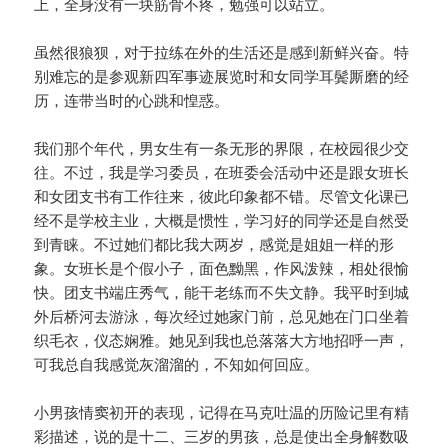
上，全身没有一块筋骨不疼，勉强可以站立。
虽然很狼狈，对于拉练在外的生活还是感到新鲜兴奋。特
别难忘的是参观新四军事迹展览时和女同学耳鬓厮磨的经
历，连带当时的心跳和惶惑。
我们那个年代，男女生有一条无形的界限，在校园很少交
往。不过，我是学习委员，在班委会活动中还是跟女班长
和女团支书有工作往来，彼此印象都不错。尽管文化课已
经不是学校主业，大概是惯性，学习好的同学还是自然受
到青睐。不过她们都比我大两岁，感觉是姐姐一样的形
象。女班长是个假小子，面色黝黑，作风泼辣，相处很愉
快。团支书端庄秀气，能干老练而不失文静。我平时到城
外后桥河去游泳，每次经过她家门前，总见她在门口坐着
织毛衣，仪态娴雅。她见到我也总落落大方地招呼一声，
可我总自我感觉灰溜溜的，不知如何回应。
小男孩情窦初开的表现，记得在马克吐温的历险记里有精
彩描述，说的是十二、三岁的男孩，总是使出全身解数吸