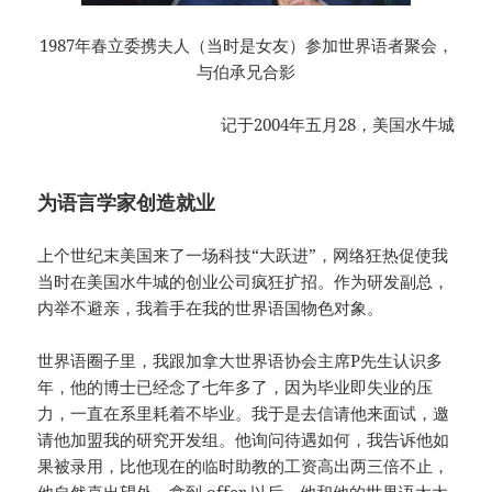
1987年春立委携夫人（当时是女友）参加世界语者聚会，
与伯承兄合影
记于2004年五月28，美国水牛城
为语言学家创造就业
上个世纪末美国来了一场科技“大跃进”，网络狂热促使我
当时在美国水牛城的创业公司疯狂扩招。作为研发副总，
内举不避亲，我着手在我的世界语国物色对象。
世界语圈子里，我跟加拿大世界语协会主席P先生认识多
年，他的博士已经念了七年多了，因为毕业即失业的压
力，一直在系里耗着不毕业。我于是去信请他来面试，邀
请他加盟我的研究开发组。他询问待遇如何，我告诉他如
果被录用，比他现在的临时助教的工资高出两三倍不止，
他自然喜出望外。拿到 offer 以后，他和他的世界语太太