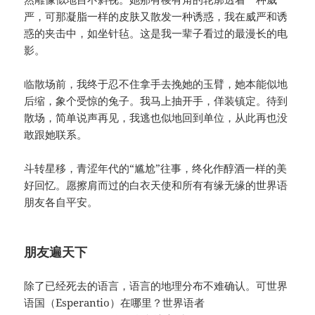
严，可那凝脂一样的皮肤又散发一种诱惑，我在威严和诱
惑的夹击中，如坐针毡。这是我一辈子看过的最漫长的电
影。
临散场前，我终于忍不住拿手去挽她的玉臂，她本能似地
后缩，象个受惊的兔子。我马上抽开手，佯装镇定。待到
散场，简单说声再见，我逃也似地回到单位，从此再也没
敢跟她联系。
斗转星移，青涩年代的“尴尬”往事，终化作醇酒一样的美
好回忆。愿擦肩而过的白衣天使和所有有缘无缘的世界语
朋友各自平安。
朋友遍天下
除了已经死去的语言，语言的地理分布不难确认。可世界
语国（Esperantio）在哪里？世界语者