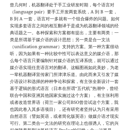
曾几何时，机器翻译处于手工业研发时期，每个语言对
（language pair）要手工开发两套系统，A 到 B 一套，
B 到 A 一套，语言对一多就有一个组合爆炸的问题。如何
实现多套语言之间的相互翻译于是成为机器翻译领域的经
典话题之一。各种探索和方案都有提出，主要有两类：一
类是所谓基于媒介语的设计思想；另一类是合一文法
（unification grammar）支持的方案。第一种方案很动
听，因为如果有一种比较中性可以表达意义的媒介语，那
么每个语言只要编制针对媒介语的互译系统，就可以通过
媒介语实现任意语言对的翻译。这幅图画如此美妙，为老
一辈机器翻译宣传家门所津津乐道。由此而来又引发了媒
介语设计和选择的种种争论和探索，有主张全新设计一套
基于逻辑的形式语言（日本在所谓“五代机”热潮中，曾经
联合中国和亚洲其他国家实施过这个方案），有主张利用
或者改造世界语（荷兰一家公司BSO曾尝试这个方案，我
也因此卷入其多语项目），还有研究者坚持认为只有采用
自然语言（譬如英语，或者简化版英语）做媒介语才现实
可行。第二类合一文法的研究在理论上也很诱人，它的兴