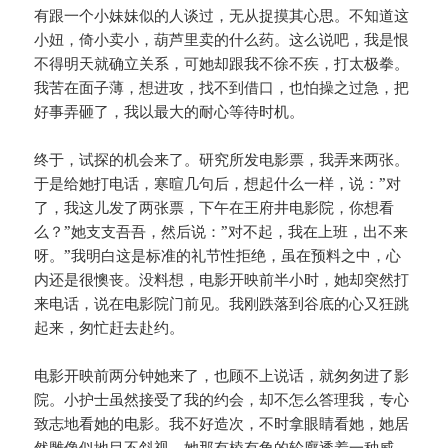
有跟一个小妹妹似的人谈过，无从捉摸其心思。不知道这
小妞，倚小卖小，葫芦里卖的什么药。这么说吧，我是恨
不得明天就确立关系，可她却跟我不徐不疾，打太极拳。
我苦在面子薄，想进攻，找不到借口，也怕操之过急，把
好事弄砸了，我以最大的耐心等待时机。
终于，试探的机会来了。研究所发电影票，我弄来两张。
于是给她打电话，寒暄几句后，想起什么一样，说：”对
了，我这儿发了两张票，下午在王府井电影院，你想看
么？”她支支吾吾，然后说：”对不起，我在上班，出不来
呀。”我明白这是标准的礼节性拒绝，虽在预料之中，心
内还是很懊丧。没料想，电影开映前半小时，她却突然打
来电话，说在电影院门前见。我刚跌落到谷底的心又狂跳
起来，匆忙赶去赴约。
电影开映前两分钟她来了，也顾不上说话，就匆匆进了影
院。小护士虽然接受了我的约会，却不怎么答理我，专心
致志地看她的电影。我不好造次，不时拿眼睛看她，她居
然雕像似地目不斜视。她那有棱有角的轮廓透着一种威