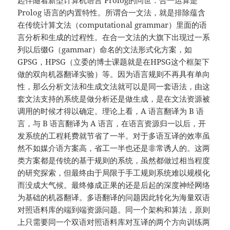
起伴随着新型计算机语言 Prolog的问世：合一运算是
Prolog 语言的内置特性。所谓合一文法，就是排除蕴含
在传统计算文法（computational grammar）里面的语
言分析和生成的过程性。在合一文法的大旗下出现过一系
列以后缀G（gammar）命名的文法形式化方案，如
GPSG，HPSG（立委的博士课题就是在HPSG这个框架下
做的双向机器翻译实验）等。因为语言规则不再具有单向
性，那么分析文法和生成文法就可以是同一套语法，由这
套文法支持的系统是做分析还是做生成，是在文法资源被
调用的时候才得以确定。理论上看，A 语言翻译为 B 语
言，与 B 语言翻译为 A 语言，在语言资源归一以后，开
发系统的工程耗费就节省了一半。对于多语互译的效率虽
然不如媒介语方案高，省工一半也还是非常诱人的。这两
类方案都是传统的基于规则的系统，虽然都做过相当程度
的研究探索，但最终由于局限于手工规则系统难以规模化
而没成大气候。最终修成正果的还是后起的深度神经网络
为基础的机器翻译。多语翻译的问题因此转化为海量双语
对照语料库的端到端资源问题。同一个架构和算法，原则
上只需要同一个双语对照语料库对互译的两个方向训练两