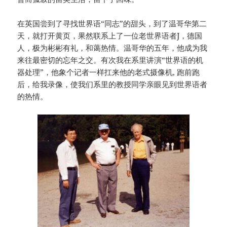
在英国尝到了寻找世界语“同志”的甜头，到了温哥华第二
天，就打开黄页，果然联系上了一位老世界语者J，德国
人，极为彬彬有礼，和蔼热情。温哥华的五年，他成为我
来往最密切的忘年之交。有次我在系里讲演“世界语的机
器处理”，他象个记者一样扛来他的老式摄像机, 跑前跑
后，给我录像，使我们系里的教授同学亲眼见到世界语者
的热情。