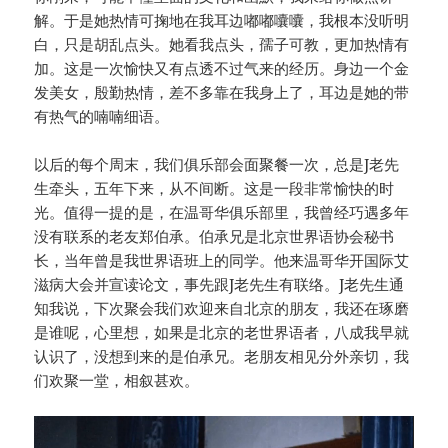
解。于是她热情可掬地在我耳边嘟嘟囔囔，我根本没听明
白，只是胡乱点头。她看我点头，孺子可教，更加热情有
加。这是一次愉快又有点透不过气来的经历。身边一个金
发美女，殷勤热情，差不多靠在我身上了，耳边是她的带
有热气的喃喃细语。
以后的每个周末，我们俱乐部会面聚餐一次，总是J老先
生牵头，五年下来，从不间断。这是一段非常愉快的时
光。值得一提的是，在温哥华俱乐部里，我曾经巧遇多年
没有联系的老友郑伯承。伯承兄是北京世界语协会秘书
长，当年曾是我世界语班上的同学。他来温哥华开国际艾
滋病大会并宣读论文，事先跟J老先生有联络。J老先生通
知我说，下次聚会我们欢迎来自北京的朋友，我还在琢磨
是谁呢，心里想，如果是北京的老世界语者，八成我早就
认识了，没想到来的是伯承兄。老朋友相见分外亲切，我
们欢聚一堂，相叙甚欢。
视