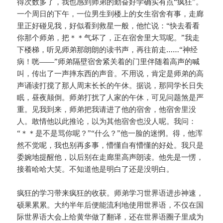
得次数多了，我也感到师弟的勤奋好学确实有点“疯狂”。
一个周日的下午，一位男生到楼上的女生宿舍有事，走廊
里正好碰见我，好似看到救星一般，他忙说：“快去看看
你那个师弟，把＊＊气坏了，正在宿舍里大骂呢。”我走
下楼梯，听见师弟那朗朗的读书声，再往前走……“神经
病！咣——”师弟隔壁宿舍紧关着的门里伴随着高声的喊
叫，传出了一声摔东西的声音。不用说，肯定是师弟的高
声诵读打搅了那人周末长长的午休。据说，那同学长日失
眠，昼夜颠倒。师弟打扰了人家的午休，可见问题煞是严
重。见我到来，师弟把我请进了他的宿舍，他宿舍里没
人。敢情他以此推论，以为其他宿舍也没人呢。我问：
“＊＊是不是骂你呢？”“什么？”他一脸的迷惘。得，他浑
然不觉呢，我也别再多事，懵懂自有懵懂的好处。我只是
委婉地提醒他，以后别在走廊里高声朗读。他先是一愣，
接着哈哈大笑。不知道他是明白了还是没明白。
疯狂的学习带来疯狂的收获。师弟学习世界语进步神速，
硕果累累。大约半年后便能流利地使用世界语，不仅在国
际世界语大会上给黄华做了翻译，还在世界语圈子里成为