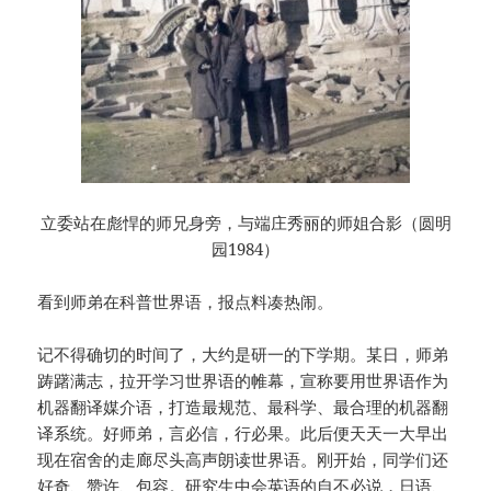
立委站在彪悍的师兄身旁，与端庄秀丽的师姐合影（圆明
园1984）
看到师弟在科普世界语，报点料凑热闹。
记不得确切的时间了，大约是研一的下学期。某日，师弟
踌躇满志，拉开学习世界语的帷幕，宣称要用世界语作为
机器翻译媒介语，打造最规范、最科学、最合理的机器翻
译系统。好师弟，言必信，行必果。此后便天天一大早出
现在宿舍的走廊尽头高声朗读世界语。刚开始，同学们还
好奇、赞许、包容。研究生中会英语的自不必说，日语、