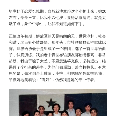
毕竟处于恋爱饥饿期，自然就注意起这个小护士来，她20
左右，亭亭玉立，比我小六七岁，显得活泼清纯。就是太
嫩了点，象个中学生，让我不知道如何下手。
正值改革初期，解放区的天是晴朗的天，世风淳朴，社会
和谐，老百姓心情舒畅。那年头，市社联搞群众性歌咏比
赛。世界语协会于是组成了一个赛团，选了一首世界语曲
子，认真演练。我的老中青世界语朋友都热情很高，非常
起劲。我由于嗓子太差，不愿意滥竽充数，坚持退出，结
果领了个打杂的差事，为他们做后勤，兼当拉拉队。有意
思的是，每次到台上排练，小护士都把她的外套扔给我，
半撒娇地笑着说：”看好”，仿佛我是她的专业侍者。