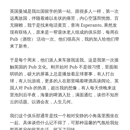
英国曼城是我出国留学的第一站。跟很多人一样，第一次
远离故国，伴随着难以名状的痛苦，内心空荡而恍惚。百
无聊赖，我于是找来电话黄页，查询 Esperanto, 果然发
现有联络人，原来是一帮退休老人组成的俱乐部，每周在
Pub（酒馆） 活动一次。他们很高兴，我的加入给他们带
来了新奇。
于是每个周末，他们派人来车接我送我。这是我第一次接
触英国的 Pub 文化。刚开始对 Pub 不是很习惯，里面闹
哄哄的，硕大的屏幕上总是播放着足球赛事，有人打台
球，有人玩游戏，更多的人在那里喝着啤酒高谈阔论。英
国人对 Pub 的热衷，超出我的想像，有人每天傍晚来这
里泡到后半夜，海量的啤酒入肚，满面通红，谈些不知所
云的话题。以酒会友，人生几何。
我们这个俱乐部通常是找一个相对安静的小角落里围坐在
一起。具体谈些什么记不得了，可那种温馨的气氛给我短
暂而孤寂的留英生活，留下了回味。