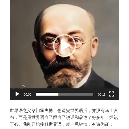
频
播
放
器
00:00
00:11
世界语之父柴门霍夫博士创造完世界语后，并没有马上发
布，而是用世界语自己跟自己说话和著述了好多年，烂熟
于心。我刚开始接触世界语，就一见钟情，有诗为证：