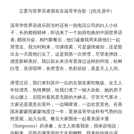
立委与世界语者朋友在温哥华合影（J先生居中）
温哥华世界语俱乐部当时还有一批电话公司的白人小伙
子，长的都很精神，听说来了一个如假包换的中国世界语
者, 都很兴奋。相约聚餐后，他们诚邀我周末跟他们一起
滑雪去。我当时刚来，功课很紧，可是盛情难却，还是豁
出去一天跟他们去了。这是我第一次滑雪，尽管老摔跤，
感觉新鲜美好。我以前从来没有置身过这样的环境，松树
白雪，笑语喧哗，各类雪衣，色彩缤纷，真是天上人间。
滑雪过后，我们来到其中一位的女朋友家吃晚饭。女主人
年轻漂亮，热情爽朗，给我们煮了一锅大杂烩。她的房子
在山腰上，后院对着风景无限的大峡谷。尽管天气寒冷，
大家还是愿意在室外，一边喝啤酒，一边欣赏景色。在英
国灰蒙蒙雨蒙蒙地度过一年，置身温哥华这样有气势的自
然景观，如入仙境。餐后大家围坐一起看美国卡通
《Simpsons》的录象，女主人挨着我坐，很体谅地说：
你刚来，可能不懂里面的文化和幽默，我来给你做点讲