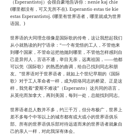
（Esperantistoj）会很自豪地告诉你：nenie kaj chie
(哪里都没有，可又无所不在). Esperantio estas tie kie
estas Esperantistoj. (哪里有世界语者，哪里就成为世界
语国。)
世界语的大同理念很像是国际歌的传奇，这让我想起我们
从小就熟读的列宁语录：“一个有觉悟的工人，不管他来
到哪个国家，不管命运把他抛到哪里，不管他怎样感到自
己是异邦人，言语不通，举目无亲，远离祖国，——他都
可以凭《国际歌》的熟悉的曲调，给自己找到同志和朋
友。”世界语对于世界语者，就如上个世纪早期的《国际
歌》对于工人革命者一样，成为联络同志的桥梁。正是这
样，我凭着“爱斯不难读”（Esperanto）这共同的语言，
从英伦而加拿大，再到美国，每到一处，总能找到同志。
世界语者总人数并不多，约三千万，但分布极广，世界上
差不多每个中等以上的城市都有或大或小的世界语俱乐
部。所有的世界语俱乐部对待远道而来的世界语者就象自
己的亲人一样，对此我深有体会。