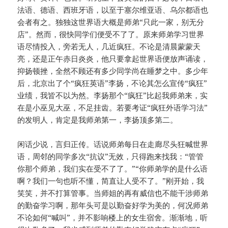
法语、德语、西班牙语，以至于塞尔维亚语、乌尔都语也
会者有之。独独这世界语大概是师弟“只此一家，别无分
店”。然而，很快同学们便受不了了。原来师弟学习世界
语尽情投入，旁若无人，几近疯狂。不论是清晨蒙蒙天
亮，还是正午赤日炎炎，他只要拿起世界语便放声诵读，
抑扬顿挫，全然不顾还有多少同学尚在睡梦之中。多少年
后，北京出了个“疯狂英语”李扬，不论其怎么宣传“疯狂”
业绩，我皆不以为然。李扬那个“疯狂”比起我师弟来，实
在是小巫见大巫，不足挂齿。若要考证“疯狂外语学习法”
的发明人，肯定是我师弟第一，李扬顶多第二。
闲话少说，言归正传。话说师弟每日在走廊尽头狂喊世界
语，周邻的同学多次“抗议”无效，只得跑来找我：“管管
你那个师弟，我们实在受不了了。”“你师弟学的是什么语
啊？我们一句也听不懂，简直让人受不了。”刚开始，我
笑笑，并不打算管事。当师姐的再有威信也不能干涉师弟
的勤奋学习啊，那年头可是以勤奋好学为美的，何况师弟
不论如何“喊叫”，并不影响楼上的女生宿舍。渐渐地，听