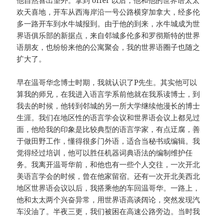
欢天喜地，开车从西海岸沿一号公路横穿加拿大，经多伦
多一路开车到水牛城报到。由于他的到来，水牛城成为世
界语俱乐部的新据点，来自邻城多伦多和罗彻斯特的世界
语朋友，也纷纷来他的公寓聚会，我的世界语圈子也随之
扩大了。
早在温哥华念博士时期，我就认识了P先生。其实他可以
算我的师兄，在我进入语言学系前他就在我系读博士，到
我去的时候，他转到邻城的另一所大学继续他漫长的博士
生涯。我们在地区性的语言学会议和世界语会议上都见过
面，他给我的印象是比较典型的语言学家，有点迂腐，善
于做田野工作，懂得很多门外语，适合当秘书或编辑。我
觉得经过培训，他可以胜任机器词典语法的编制维护任
务。我离开温哥华前，和他也有一些个人交往，一次开北
美语言学会的时候，曾在他家留宿。还有一次开北美西北
地区世界语会议以后，我搭乘他的车回温哥华。一路上，
他和太太两个兴奋异常，用世界语高谈阔论，突然发现汽
车没油了。半夜三更，我们被困在高速公路旁边。当时我