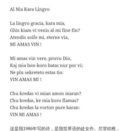
Al Nia Kara Lingvo
La lingvo gracia, kara mia,
Ghis kiam vi venis al mi fine fin?
Atendis soife mi, eterne via,
MI AMAS VIN !
Mi amas vin vere, pruvu Dio,
Kaj mia bon-koro batas nur por vi;
Ne plu sekreteto estas tio:
VIN AMAS MI !
Chu kredas vi mian amon maran?
Chu kredas, ke mia koro flamas?
Chu kredas la vorton pure karan:
VIN MI AMAS !
这是我1986年写的诗，是我世界语的处女作。尽管幼稚，