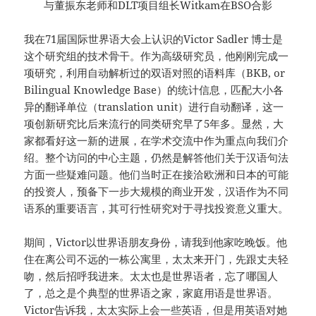
与董振东老师和DLT项目组长Witkam在BSO合影
我在71届国际世界语大会上认识的Victor Sadler 博士是
这个研究组的技术骨干。作为高级研究员，他刚刚完成一
项研究，利用自动解析过的双语对照的语料库（BKB, or
Bilingual Knowledge Base）的统计信息，匹配大小各
异的翻译单位（translation unit）进行自动翻译，这一
项创新研究比后来流行的同类研究早了5年多。显然，大
家都看好这一新的进展，在学术交流中作为重点向我们介
绍。整个访问的中心主题，仍然是解答他们关于汉语句法
方面一些疑难问题。他们当时正在接洽欧洲和日本的可能
的投资人，预备下一步大规模的商业开发，汉语作为不同
语系的重要语言，其可行性研究对于寻找投资意义重大。
期间，Victor以世界语朋友身份，请我到他家吃晚饭。他
住在离公司不远的一栋公寓里，太太来开门，先跟丈夫轻
吻，然后招呼我进来。太太也是世界语者，忘了哪国人
了，总之是个典型的世界语之家，家庭用语是世界语。
Victor告诉我，太太实际上会一些英语，但是用英语对她