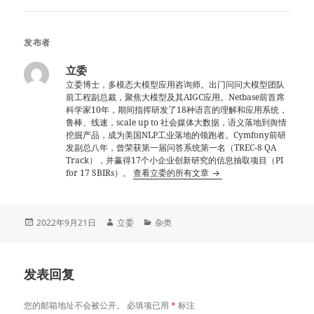
发布者
立委
立委博士，多模态大模型应用咨询师。出门问问大模型团队
前工程副总裁，聚焦大模型及其AIGC应用。Netbase前首席
科学家10年，期间指挥研发了18种语言的理解和应用系统，
鲁棒、线速，scale up to 社会媒体大数据，语义落地到舆情
挖掘产品，成为美国NLP工业落地的领跑者。Cymfony前研
发副总八年，曾荣获第一届问答系统第一名（TREC-8 QA
Track），并赢得17个小企业创新研究的信息抽取项目（PI
for 17 SBIRs）。
查看立委的所有文章
发
作
分
2022年9月21日
立委
杂类
布
者
类
于
发表回复
您的邮箱地址不会被公开。
必填项已用
*
标注