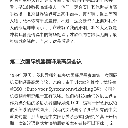
世协的主办人肯定更加懊悔，没想到半路杀出来个愣头
青，早知沙教授临场换人，他们一定会安排其他世界语高
手出场，北京世界语界可是高手如林。黄华啊，岂是等闲
人物，绝不该有半点差错。不过，这次赶鸭子上架对我个
人的命运却非同小可，它成就了我的婚姻。我的太太就是
冲着我曾是传说中的黄华翻译，才欣然同意跟我见面，最
终结成良缘的。当然，这是后话了。
第二次国际机器翻译最高级会议
1989年夏天，我和导师刘倬去德国慕尼黑参加第二次国际
机器翻译最高级会议。此前，由于Victor的推荐，我跟荷
兰BSO（Buro voor Systeemontwikkeling BV）公司的
机器翻译研究组一直有联络。他们约我为他们的以世界语
作为媒介语的多语机器翻译系统 DLT，编写一部现代汉语
依从关系的形式句法。我写的文法概括了几乎所有的中文
重要句型，那应该是中文依存关系形式化研究的真正开拓
期。这篇汉语形式文法的原始版本有链接可以下载（Li,