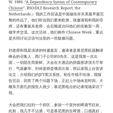
W. 1989. “
A Dependency Syntax of Contemporary
Chinese
”, BSO/DLT Research Report, the
Netherlands.）我的工作应该是中国做依存关系最早最完
整的作品了。他们听说我们要来欧洲，就邀请我和我的导
师，还有董振东老师，会后顺道访问他们的实验室一周，
做学术交流。这次活动，他们称作 Chinese Week，重点
是共同讨论汉语句法里的一些疑难问题。
刘老师和我是演讲的特邀嘉宾，邀请者是慕尼黑机器翻译
峰会的召集人，西门子公司的S先生。这是我第一次出
国，一切陌生而新鲜。大会在大酒店的拱圆形讲演大厅举
行，气派豪华。刘倬老师是俄语出身，所以派我上台宣讲
论文，介绍我们的JFY英汉系统。初生牛犊不怯场，我报
告完后，回答了两个问题下场，正赶上中场休息时间。大
概东方面孔的报告人很少，慕尼黑电台的记者现场采访了
我。
大会把我们拉到一个郊区，参加一个室外的啤酒节狂欢。
此前，我几乎不沾酒，可是慕尼黑的生啤酒，口感真好，