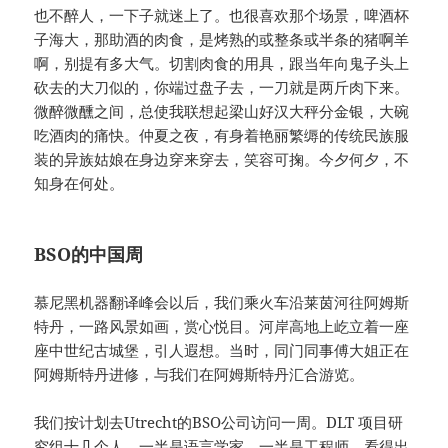
也不醉人，一下子就迷上了。也很喜欢那个场景，啤酒杯
子海大，那助酒的肉食，是烤熟的或整条或半条的猪啊羊
啊，别提有多大气。切割肉食的用具，跟当年向鬼子头上
砍去的大刀似的，你端过盘子去，一刀就是两斤肉下来。
微醉微醺之间，总使我联想起梁山好汉大秤分金银，大碗
吃酒肉的痛快。仲夏之夜，有身着艳丽繁缛的传统民族服
装的异族姑娘在身边穿来穿去，笑容可掬。今夕何夕，不
知身在何处。
BSO的中国周
慕尼黑机器翻译峰会以后，我们乘火车沿莱茵河往阿姆斯
特丹，一路风景如画，赏心悦目。河岸高地上屹立着一座
座中世纪古城堡，引人遐想。当时，同门同事傅大姐正在
阿姆斯特丹进修，与我们在阿姆斯特丹汇合游览。
我们按计划去Utrecht的BSO公司访问一周。DLT 项目研
究组十几个人，一半是语言学家，一半是工程师，看得出