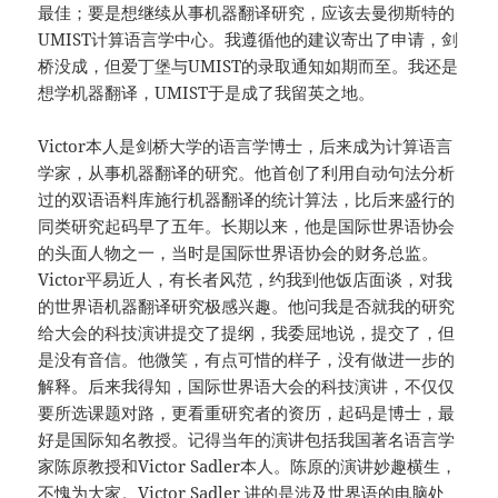
最佳；要是想继续从事机器翻译研究，应该去曼彻斯特的
UMIST计算语言学中心。我遵循他的建议寄出了申请，剑
桥没成，但爱丁堡与UMIST的录取通知如期而至。我还是
想学机器翻译，UMIST于是成了我留英之地。
Victor本人是剑桥大学的语言学博士，后来成为计算语言
学家，从事机器翻译的研究。他首创了利用自动句法分析
过的双语语料库施行机器翻译的统计算法，比后来盛行的
同类研究起码早了五年。长期以来，他是国际世界语协会
的头面人物之一，当时是国际世界语协会的财务总监。
Victor平易近人，有长者风范，约我到他饭店面谈，对我
的世界语机器翻译研究极感兴趣。他问我是否就我的研究
给大会的科技演讲提交了提纲，我委屈地说，提交了，但
是没有音信。他微笑，有点可惜的样子，没有做进一步的
解释。后来我得知，国际世界语大会的科技演讲，不仅仅
要所选课题对路，更看重研究者的资历，起码是博士，最
好是国际知名教授。记得当年的演讲包括我国著名语言学
家陈原教授和Victor Sadler本人。陈原的演讲妙趣横生，
不愧为大家。Victor Sadler 讲的是涉及世界语的电脑处