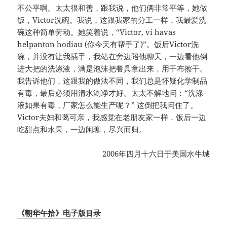
不公平啊。太太很和善，跟我说，他们俩非常平等，她做
饭，Victor洗碗。我说，这跟我家的分工一样，我最爱洗
碗这种简单劳动。她笑着说，“Victor, vi havas
helpanton hodiau (你今天有帮手了)”。饭后Victor洗
碗，并没有让我插手，我站在旁边陪他聊天，一边看他倒
进大把的洗涤液，满是泡沫把餐具拿出来，用干布擦干。
我告诉他们，这跟我的做法不同，我们总是怀疑化学制品
有毒，最后必须用清水涮净才好。太太不解地问：“洗涤
液如果有毒，厂家怎么能生产呢？” 这倒把我问住了。
Victor夫妇和蔼可亲，我感觉在老朋友家一样，饭后一边
吃甜点和水果，一边闲聊，尽兴而归。
2006年四月十六日于美国水牛城
《朝华午拾》电子版目录