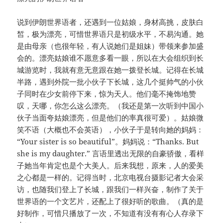
说到伊朗世界语者，还遇到一位姑娘，身材高挑，皮肤白
皙，极为漂亮，可惜世界语只是初级水平，不易沟通。她
是由母亲（也很年轻，有人说她们是姐妹）带领来参加盛
会的。漂亮姑娘谁不愿意多看一眼，所以在大会组织到长
城游览时，我就有意无意跟在她一拨登长城。记得在长城
半路，遇到外院一批小伙子下长城，这几个挺帅气的小伙
子同时在少女前停下来，惊为天人。他们毫不掩饰地赞
叹，天哪，你怎么这么漂亮。（我还是第一次听到中国小
伙子当面夸姑娘漂亮，但是他们的率真很可爱）。姑娘微
笑不语（大概也不会英语），小伙子于是转向她的妈妈：
“Your sister is so beautiful”。妈妈说：“Thanks. But
she is my daughter.” 言语里透出无限的自豪骄傲，看样
子她当年肯定也是个大美人。后来我想，原来，人的爱美
之心都是一样的。记得当时，北京电视台摄影记者大会采
访，也随我们登上了长城，跟我们一样兴奋，制作了关于
世界语的一个文艺片，还配上了很好听的歌曲。（真的是
好制作，可惜只播放了一次，不知道有没有有心人存录下