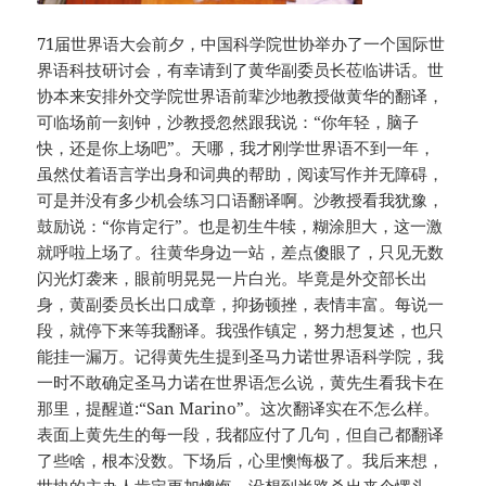
71届世界语大会前夕，中国科学院世协举办了一个国际世
界语科技研讨会，有幸请到了黄华副委员长莅临讲话。世
协本来安排外交学院世界语前辈沙地教授做黄华的翻译，
可临场前一刻钟，沙教授忽然跟我说：“你年轻，脑子
快，还是你上场吧”。天哪，我才刚学世界语不到一年，
虽然仗着语言学出身和词典的帮助，阅读写作并无障碍，
可是并没有多少机会练习口语翻译啊。沙教授看我犹豫，
鼓励说：“你肯定行”。也是初生牛犊，糊涂胆大，这一激
就呼啦上场了。往黄华身边一站，差点傻眼了，只见无数
闪光灯袭来，眼前明晃晃一片白光。毕竟是外交部长出
身，黄副委员长出口成章，抑扬顿挫，表情丰富。每说一
段，就停下来等我翻译。我强作镇定，努力想复述，也只
能挂一漏万。记得黄先生提到圣马力诺世界语科学院，我
一时不敢确定圣马力诺在世界语怎么说，黄先生看我卡在
那里，提醒道:“San Marino”。这次翻译实在不怎么样。
表面上黄先生的每一段，我都应付了几句，但自己都翻译
了些啥，根本没数。下场后，心里懊悔极了。我后来想，