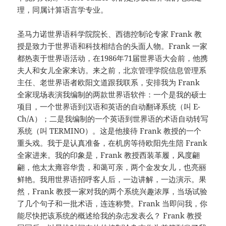
理，同属计算语言学专业。
圣马力诺世界语科学院院长、西德控制论专家 Frank 教
授是致力于世界语和科技相结合的头面人物。Frank 一家
都热衷于世界语活动，在1986年71届世界语大会前，他携
夫人和女儿全家来访。来之前，北京管理学院信息管理系
主任、老世界语者欧阳文道跟我联系，安排我为 Frank
全家现场表演我编制的两款世界语软件：一个是我的硕士
项目，一个世界语到汉语和英语的自动翻译系统（叫 E-
Ch/A）；二是我编制的一个英语到世界语的术语自动转写
系统（叫 TERMINO）。这是他接待 Frank 教授的一个
重头戏。我于是认真准备，在机房等待欧阳先生陪 Frank
全家进来。我的印象是，Frank 教授西装革履，风度翩
翩，他太太雍容华贵，和蔼可亲，两个金发女儿，也亮丽
鲜艳。我用世界语招呼客人后，一边讲解，一边演示。果
然，Frank 教授一家对我的两个系统兴趣浓厚，当场试验
了几个句子和一批术语，连连称赞。Frank 当即问我，你
能尽快把该系统的概述给我的杂志发表么？ Frank 教授