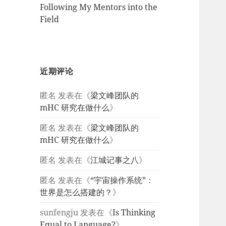
Following My Mentors into the
Field
近期评论
匿名
发表在《
梁文峰团队的
mHC 研究在做什么
》
匿名
发表在《
梁文峰团队的
mHC 研究在做什么
》
匿名
发表在《
江城记事之八
》
匿名
发表在《
“宇宙操作系统”：
世界是怎么搭建的？
》
sunfengju
发表在《
Is Thinking
Equal to Language?
》