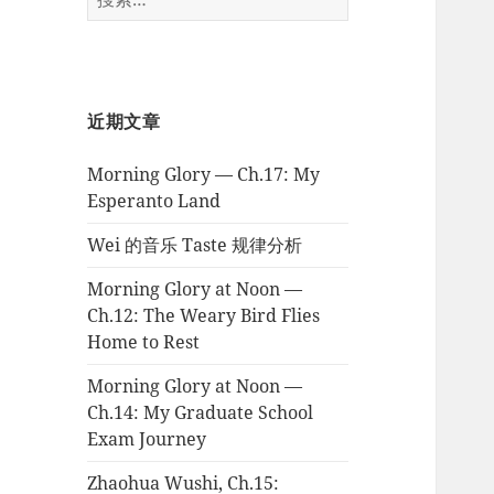
索：
近期文章
Morning Glory — Ch.17: My
Esperanto Land
Wei 的音乐 Taste 规律分析
Morning Glory at Noon —
Ch.12: The Weary Bird Flies
Home to Rest
Morning Glory at Noon —
Ch.14: My Graduate School
Exam Journey
Zhaohua Wushi, Ch.15: