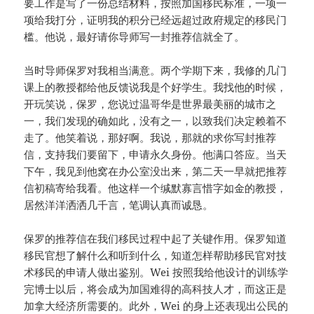
要工作是写了一份总结材料，按照加国移民标准，一项一
项给我打分，证明我的积分已经远超过政府规定的移民门
槛。他说，最好请你导师写一封推荐信就全了。
当时导师保罗对我相当满意。两个学期下来，我修的几门
课上的教授都给他反馈说我是个好学生。我找他的时候，
开玩笑说，保罗，您说过温哥华是世界最美丽的城市之
一，我们发现的确如此，没有之一，以致我们决定赖着不
走了。他笑着说，那好啊。我说，那就的求你写封推荐
信，支持我们要留下，申请永久身份。他满口答应。当天
下午，我见到他窝在办公室没出来，第二天一早就把推荐
信初稿寄给我看。他这样一个缄默寡言惜字如金的教授，
居然洋洋洒洒几千言，笔调认真而诚恳。
保罗的推荐信在我们移民过程中起了关键作用。保罗知道
移民官想了解什么和听到什么，知道怎样帮助移民官对技
术移民的申请人做出鉴别。Wei 按照我给他设计的训练学
完博士以后，将会成为加国难得的高科技人才，而这正是
加拿大经济所需要的。此外，Wei 的身上还表现出公民的