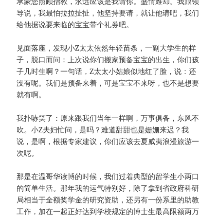
承蒙您照顾指教，永远应该是我请你。盛情难却。我跟领
导说，我最怕拉拉扯扯，他坚持要请，就让他请吧，我们
给他据说要来临的宝宝带个礼券吧。
见面落座，发现小Z太太依然年轻苗条，一副大学生的样
子，脱口而问：上次说你们搬家预备宝宝的出生，你们孩
子几时生啊？一句话，Z太太小姑娘似地红了脸，说：还
没有呢。我们是预备来着，可是宝宝不来呀，也不是想要
就有啊。
我扑哧笑了：原来跟我们当年一样啊，万事俱备，东风不
吹。小Z夫妇忙问，是吗？难道甜甜也是姗姗来迟？我
说，是啊，根据专家建议，你们应该去夏威夷浪漫旅游一
次呢。
那是在温哥华读博的时候，我们过着典型的留学生小两口
的简单生活。那年我的运气特别好，除了拿到省政府科研
局相当于全额奖学金的研究资助，还另有一份系里的助教
工作，加在一起正好达到学校规定的博士生最高限额两万