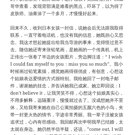
哥华查看，发现背部满是难看的黑点，吓坏了，以为得了
皮肤癌。油膏涂了一个多月，才慢慢好起来。
回来不久，收到日本女孩一封信，说她会后无法跟我取得
联系，一直守着电话机，也没有我的信息，她既担心又思
念。我这才想起她提出给我当导游的事来，觉得怪过意不
去。随信她还寄来张铅笔画，是她画的一个传真机，机上
正传出一张卷了半边的女孩图片，旁边脚注道：“ I wish
I could fax myself to you：miss you so much”。我小
时候画过铅笔素描，感觉她画得很俏皮，有创意，心想这
个姑娘表达爱情的方式很特别。我给她回了一封电子邮
件，谢谢她的挂念，并告诉她我已成家。她立即回说：I
don’t believe it，让我哭笑不得，心想这个姑娘真实心，
不用多解释，远隔重洋，慢慢就过去了。没成想她并不罢
休，又给我寄来她在自己公寓拍摄的五颜六色的小鸟，夹
带一封更火热的情书，字迹非常秀丽。我一辈子没被女孩
追求过，心内有些感动。我回邮再次申明我早已结婚，太
太就在身边。她仍然半信半疑，还说，”come out, I will