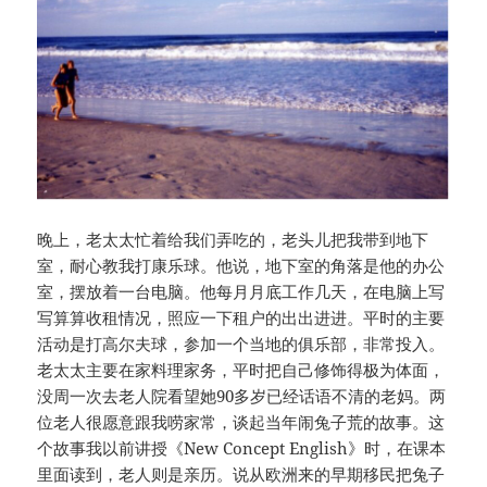
晚上，老太太忙着给我们弄吃的，老头儿把我带到地下
室，耐心教我打康乐球。他说，地下室的角落是他的办公
室，摆放着一台电脑。他每月月底工作几天，在电脑上写
写算算收租情况，照应一下租户的出出进进。平时的主要
活动是打高尔夫球，参加一个当地的俱乐部，非常投入。
老太太主要在家料理家务，平时把自己修饰得极为体面，
没周一次去老人院看望她90多岁已经话语不清的老妈。两
位老人很愿意跟我唠家常，谈起当年闹兔子荒的故事。这
个故事我以前讲授《New Concept English》时，在课本
里面读到，老人则是亲历。说从欧洲来的早期移民把兔子