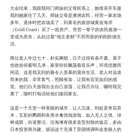
大会结束，我跟我同门师妹的父母联系上，她母亲开车接
我到她家住了几天。师妹父母是澳洲农民，经营一家农场
多年。退休时把农场卖了，到著名的旅游城黄金海岸
（Gold Coast）买了一批房产。劳苦一辈子的农民摇身一
变成为房东，从此过着“地主老财”不劳而获的剥削阶级生
活。
两位老人年过七十，朴实爽朗，日子过得有条不紊。屋子
也收拾得窗明几净，家里轻轻飘荡着音乐声，环境优雅而
闲适。这是我见到的最令人羡慕的退休生活。老人对远道
而来的我，非常客气，照顾有加，让我有宾至如归的感
觉。他们白天放我出去自己游荡，让我尽兴玩，嘱咐我完
累了，随时打电话给他们接回家去。
这是一个天堂一样美丽的城市，让人沉迷。到处是奇花异
木，五彩的鹦鹉和各类水禽优哉游哉，如入无人之境。绿
树成荫，街道整洁。沿海滩有很多造型别致的饭店，多由
日本投资商兴建。据说这个充满了异国情调和金发丽人的