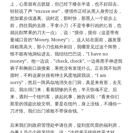
上，心里就有点犹疑，但已经下楼在半道，也不好回去。
轻轻说了声 “excuse me”，便强作正经从黑人身旁过去，
想加紧步伐逃离。说时迟，那时快，那黑人一个箭步上
前，挡住我的去路，手拿小刀（不是专事行凶的匕首，也
就比削苹果的刀大一点），说：“摸你，摸你（这是带有
曼城口音的“Money, Money”）。这人站在面前，越发显
得粗黑高大，那小刀也格外刺目，我哪里见过这个阵势，
恨不能有地洞钻进去。我结结巴巴说，”I have no
money”。他一边说，”check, check”, 一边将黑手伸进我
裤子和胸前口袋搜索，果然没有发现什么。正在我不知所
措时，不料这家伙很有绅士风度地跟我说，“I am
sorry”，然后一阵风似地消失在门洞，真是来有形，去无
踪。我出得门来，看着阴惨的天色，半天惊魂不定。后
来，遇到一个纽约客，谈起此事，她告诉我：“看来你们
那里的强盗比较文明。要是在纽约，身上没钱，不捅你一
刀才怪。我们出门谁敢不带保命钱。”
后来我们到政府管理处申请住房，提到贫民窟的福利房，
办事人员个个咬牙切齿，说：“这些房子统统炸平才对。