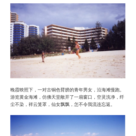
晚霞映照下，一对古铜色臂膀的青年男女，沿海滩慢跑。
游览黄金海滩，仿佛天堂敞开了一扇窗口，空灵洗净，纤
尘不染，祥云笼罩，仙女飘飘，怎不令我流连忘返。