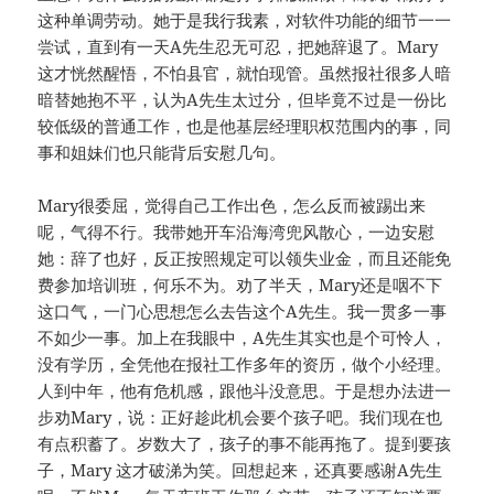
这种单调劳动。她于是我行我素，对软件功能的细节一一
尝试，直到有一天A先生忍无可忍，把她辞退了。Mary
这才恍然醒悟，不怕县官，就怕现管。虽然报社很多人暗
暗替她抱不平，认为A先生太过分，但毕竟不过是一份比
较低级的普通工作，也是他基层经理职权范围内的事，同
事和姐妹们也只能背后安慰几句。
Mary很委屈，觉得自己工作出色，怎么反而被踢出来
呢，气得不行。我带她开车沿海湾兜风散心，一边安慰
她：辞了也好，反正按照规定可以领失业金，而且还能免
费参加培训班，何乐不为。劝了半天，Mary还是咽不下
这口气，一门心思想怎么去告这个A先生。我一贯多一事
不如少一事。加上在我眼中，A先生其实也是个可怜人，
没有学历，全凭他在报社工作多年的资历，做个小经理。
人到中年，他有危机感，跟他斗没意思。于是想办法进一
步劝Mary，说：正好趁此机会要个孩子吧。我们现在也
有点积蓄了。岁数大了，孩子的事不能再拖了。提到要孩
子，Mary 这才破涕为笑。回想起来，还真要感谢A先生