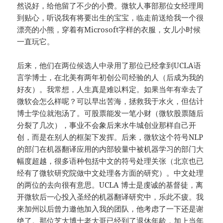
然说好，给他留了不少的小费。微软人事部那位女经理周
到贴心，听说我有将要出生的宝宝，临走前送给我一个很
漂亮的小熊，穿着有Microsoft字样的衣服，女儿小时候
一直玩它。
后来，他们在两位候选人中录用了那位已经拿到UCLA语
言学博士，在北美有两年初创公司经验的人（后成为我的
好友）。我常想，人生真是难以料定。如果当年有幸去了
微软会怎么样呢？可以早出苦海，拯救我于水火，但估计
博士学位就泡汤了。可股票能发一笔小财（微软股票随后
分裂了几次），事业不会象后来水牛城创业那样自己开
创，而是在别人的框架下发挥。后来，微软这个符号NLP
的部门在机器翻译应用的内部较量中被机器学习的部门大
幅度超越，很多语种包括中文的符号处理关张（北京也已
经有了微软研究院做中文处理各方面的研究）。中文处理
的两位的去向很有意思。UCLA 博士是虔诚的基督徒，离
开微软后一心投入圣经的机器翻译研究中，乐此不疲。我
来加州以后曾力邀他加入我的团队，他考虑了一下还是谢
绝了。那位芝大博士老大哥已经到了退休年龄，加上当年