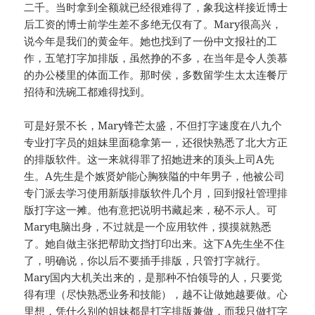
二千。当时拿到全额就已经很难得了，象我这样接近博士
后工资的博士前学生差不多绝无仅有了。Mary很高兴，
说今年是我们的黄金年。她也找到了一份中文报社的工
作，五笔打字加排版，虽然挣的不多，在当年是令人羡慕
的办公楼里的体面工作。那时侯，多数留学生太太连餐厅
招待和洗碗工都难得找到。
可是好景不长，Mary锋芒太盛，不但打字速度在八九个
专业打字员的姐妹里面稳拿第一，还很快熟悉了北大方正
的排版软件。这一来就得罪了招她进来的顶头上司A先
生。A先生是个嫉贤妒能心胸狭隘的中年男子，他被公司
专门派去学习使用新版排版软件几个月，回到报社管理排
版打字这一摊。他有意把说明书藏起来，秘不示人。可
Mary电脑出身，不过就是一个应用软件，摸摸就熟悉
了。她自做主张把帮助文挡打印出来。这下A先生坐不住
了，明确说，你以后不要插手排版，只管打字就行。
Mary国内大机关出来的，是那种不怕领导的人，只要觉
得有理（尽快熟悉业务和技能），越不让做她越要做。心
里想，凭什么别的姐妹都是打字排版兼做，而我只做打字