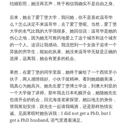
结婚彩照，她没再言声，终于相信我确实不是自由之身。
后来，她去了爱丁堡大学，我问她，你不是喜欢温哥华
么？怎么决定不来温哥华，去了爱丁堡呢。当然，爱丁堡
大学的名气比我的大学强很多。她回信说：温哥华是她的
伤心之地，因为她无可救药地爱上了这个城市和这个城市
的一个人。这话让我感动。我没想到一个女孩子追求一个
异族的穷学生，能如此执著。她没来温哥华无疑是正确的
选择，远离我，她会有更多的机会。
果然，在爱丁堡的同学里面，她终于嫁给了一个西班牙小
伙子，两人感情很好。小伙子挺精神。看到她婚姻美满，
我真心为她高兴。她先生爱丁堡博士毕业，到澳大利亚的
一个大学做了讲师。那年我去日本札幌开会，她随她先生
也借开会的机会，回北海道老家探望。她以地主的身份，
替我筹划安排，跟先生一起请我喝酒，还是那样热情实
诚。见面寒暄时她告诉我：I did not get a PhD, but I
got a PhD husband, 语气里透着满足。