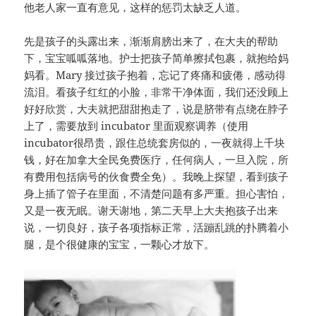
他老人家一直有意见，这样的惩罚太缺乏人道。
先是孩子的头露出来，渐渐肩膀出来了，在大夫的帮助
下，宝宝呱呱落地。护士把孩子简单擦拭包裹，就抱给妈
妈看。Mary 接过孩子抱着，忘记了疼痛和疲倦，感动得
流泪。看孩子红红的小脸，非常干净体面，我们还没顾上
好好欣赏，大夫就把甜甜抱走了，说是脐带有点绕在脖子
上了，需要放到 incubator 里面观察调养（使用
incubator很昂贵，跟住总统套房似的，一夜就得上千块
钱，好在加拿大全民免费医疗，任何病人，一旦入院，所
有费用包括病号的伙食费全免）。我晚上探望，看到孩子
身上插了管子在里面，不清楚问题有多严重。担心害怕，
又是一夜无眠。谢天谢地，第二天早上大夫抱孩子出来
说，一切良好，孩子各项指标正常，活蹦乱跳的扑腾着小
腿，是个很健康的宝宝，一颗心才放下。