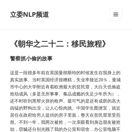
立委NLP频道
菜单和
挂件
《朝华之二十二：移民旅程》
警察抓小偷的故事
这是一段很多年前在英国曼彻斯特的时候发生在我身上的
真实故事。当时英国经济很糟糕，失业率接近20％，曼城
市中心的大学附近有着欧洲最大的贫民窟，大白天也偷盗
抢劫成风（多是无所事事、毒品成瘾的失足少年所为），
还不时听到黑帮火拼的枪声。最可气的是还有成群的高大
凶猛的野狗出没，让人心惊肉跳。中国学生图便宜，就近
居住在政府给穷人提供的房子里面，整天在贫民窟里受煎
熬。不到一年，我两次被抢，一次亲眼看到身边朋友被抢
劫，窃贼还分别光顾了我的办公室和宿舍，办公室电脑不