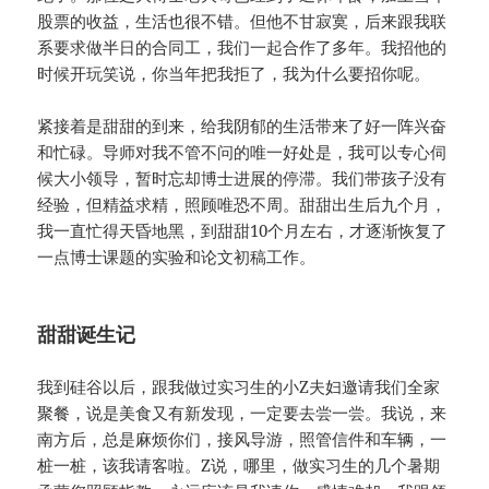
股票的收益，生活也很不错。但他不甘寂寞，后来跟我联
系要求做半日的合同工，我们一起合作了多年。我招他的
时候开玩笑说，你当年把我拒了，我为什么要招你呢。
紧接着是甜甜的到来，给我阴郁的生活带来了好一阵兴奋
和忙碌。导师对我不管不问的唯一好处是，我可以专心伺
候大小领导，暂时忘却博士进展的停滞。我们带孩子没有
经验，但精益求精，照顾唯恐不周。甜甜出生后九个月，
我一直忙得天昏地黑，到甜甜10个月左右，才逐渐恢复了
一点博士课题的实验和论文初稿工作。
甜甜诞生记
我到硅谷以后，跟我做过实习生的小Z夫妇邀请我们全家
聚餐，说是美食又有新发现，一定要去尝一尝。我说，来
南方后，总是麻烦你们，接风导游，照管信件和车辆，一
桩一桩，该我请客啦。Z说，哪里，做实习生的几个暑期