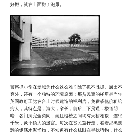
好搬，就在上面撒了泡尿。
警察抓小偷在曼城为什么这么难？除了抓不胜抓、层出不
穷外，还有一个独特的环境原因：那贫民窟的楼房是当年
英国政府工党在台上时候建造的福利房，免费或低价租给
穷人，其特点是，海大，窄长，前后上下贯通，楼道阴
暗，各门洞完全类同，而且楼楼之间均有天桥相接，连绵
千米，象个硕大的迷宫。每次在贫民窟行走，看着那黑黝
黝的钢筋水泥怪物，不知道有什么贼眼在寻找猎物，什么