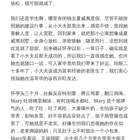
放松，很可能就成了。
我们还是学生啊，哪里有闲钱去夏威夷度假。尽管不能按
照她的建议行事，从小大夫那里出来，感觉不错，觉得她
善解人意，让人宽慰。回到家来，就把那小公寓想像成夏
威夷别墅，全身心放松，亲密接触，随意而行，没想到就
此造就了甜甜。后来确证怀孕以后，一算日子，确实就是
看了小大夫后那天成功的，所以我们一直很感念她。也许
她也就随口一说，可人家毕竟给我们带来了好运。转眼二
十多年了，小大夫该成为富有经验的老医生了，我们衷心
祝福她在温哥华的诊所兴旺发达。
怀孕头三个月，妊娠反应特别重，腾云驾雾，翻江倒海。
Mary 吐得稀里糊涂，有时连喝水都吐。Mary 是个倔脾
气的人，吃了吐，吐了再吃，大量喝牛奶，生怕孩子缺少
营养，影响发育。好不容易反应轻点了，孩子胳臂腿也成
形了，可她就是不老实。好像生怕我们忽视她的存在似
的，老拿脚踢妈妈，只见肚子上不时鼓出一个小包来。
Mary笑着说，又揣我呢。出生前几个月更在里面大闹天