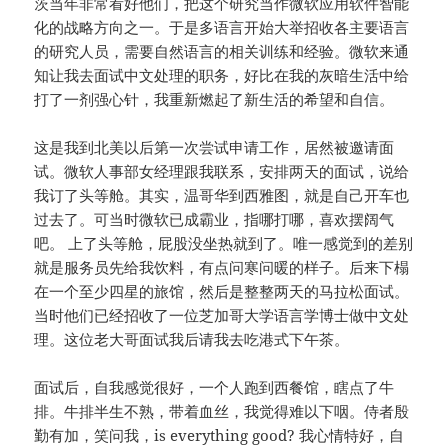
茨当年非常看好他们，把这个研究当作微软应用软件智能
化的战略方向之一。于是多语言开始大举招收各主要语言
的研究人员，需要自然语言的相关训练和经验。微软来通
知让我去面试中文处理的职务，好比在我的灰暗生活中给
打了一剂强心针，我重新燃起了新生活的希望和自信。
这是我到北美以后第一次尝试申请工作，居然被邀请面
试。微软人事部女经理跟我联系，安排两天的面试，说给
我订了头等舱。其实，温哥华到西雅图，就是自己开车也
过去了。可当时微软已成霸业，指哪打哪，喜欢摆阔气
吧。 上了头等舱，屁股没坐热就到了。唯一感觉到的差别
就是服务员先给我饮料，有点问寒问暖的样子。后来下榻
在一个至少四星的旅馆，然后是整整两天的马拉松面试。
当时他们已经招收了一位芝加哥大学语言学博士做中文处
理。这位老大哥面试我后请我去吃港式下午茶。
面试后，自我感觉很好，一个人跑到西餐馆，瞎点了牛
排。牛排半生不熟，带着血丝，我觉得难以下咽。侍者殷
勤有加，笑问我，is everything good? 我心情特好，自