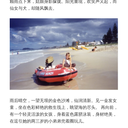
颗雨点下来，姑娘身影朦胧。阳光重现，欢笑声又起，而
仙女与犬，却随风飘去。
雨后晴空，一望无垠的金色沙滩，仙润清新。见一金发女
童，坐在色彩鲜艳的救生筏上，眺望海的尽头。 再向前，
有一个轻灵活泼的女孩，身着蓝色露脐泳装，身材绝美，
在逗引她的两三岁的小弟弟兜着圈玩儿。