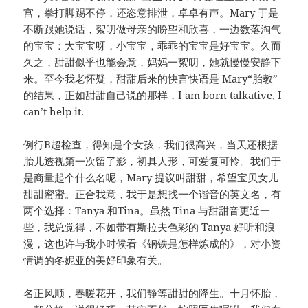
宫，拳打脚踢不停，还恣意排泄，卓卓有声。Mary 于是
不断跟她说话，絮叨做母亲的盼望和欣喜，一边数落淘气
的宝宝：大宝宝呀，小宝宝，乖乖的宝宝是好宝宝。久而
久之，甜甜似乎也能会意，妈妈一絮叨，她就慢慢安静下
来。至今我老怀疑，甜甜后来的快言快语是 Mary“胎教”
的结果，正如甜甜自己说的那样，I am born talkative, I
can’t help it.
例行B超检查，得知是个女孩，我们很高兴，当天还根据
胎儿透视第一次留了影，初具人形，可爱复可怜。我们于
是商量起个什么名呢，Mary 提议叫甜甜，希望宝贝女儿
甜甜蜜蜜。正合我意，我于是想找一个谐音的英文名，有
两个选择：Tanya 和Tina。虽然 Tina 与甜甜音更近一
些，我总觉得，不如带有斯拉夫色彩的 Tanya 好听和浪
漫，这也许与我小时候看《钢铁是怎样炼成的》，对小资
情调的冬妮亚的美好印象有关。
名正风顺，春暖花开，我们静等甜甜的降生。十月怀胎，