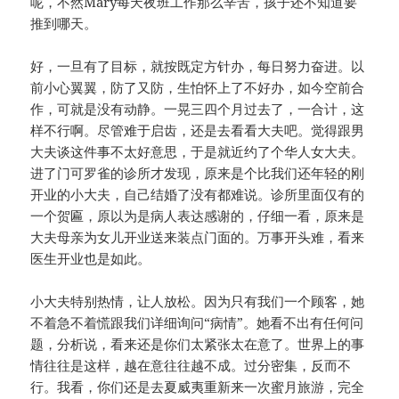
呢，不然Mary每天夜班工作那么辛苦，孩子还不知道要
推到哪天。
好，一旦有了目标，就按既定方针办，每日努力奋进。以
前小心翼翼，防了又防，生怕怀上了不好办，如今空前合
作，可就是没有动静。一晃三四个月过去了，一合计，这
样不行啊。尽管难于启齿，还是去看看大夫吧。觉得跟男
大夫谈这件事不太好意思，于是就近约了个华人女大夫。
进了门可罗雀的诊所才发现，原来是个比我们还年轻的刚
开业的小大夫，自己结婚了没有都难说。诊所里面仅有的
一个贺匾，原以为是病人表达感谢的，仔细一看，原来是
大夫母亲为女儿开业送来装点门面的。万事开头难，看来
医生开业也是如此。
小大夫特别热情，让人放松。因为只有我们一个顾客，她
不着急不着慌跟我们详细询问“病情”。她看不出有任何问
题，分析说，看来还是你们太紧张太在意了。世界上的事
情往往是这样，越在意往往越不成。过分密集，反而不
行。我看，你们还是去夏威夷重新来一次蜜月旅游，完全