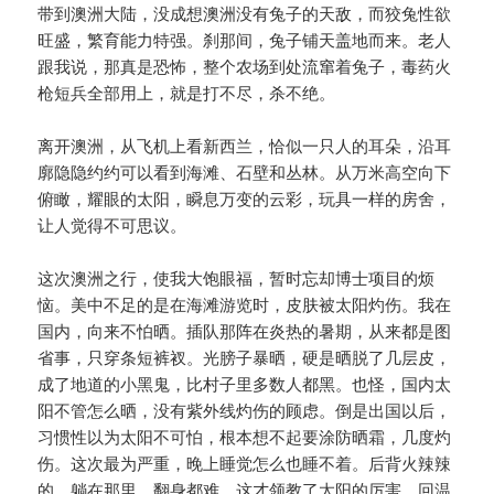
带到澳洲大陆，没成想澳洲没有兔子的天敌，而狡兔性欲
旺盛，繁育能力特强。刹那间，兔子铺天盖地而来。老人
跟我说，那真是恐怖，整个农场到处流窜着兔子，毒药火
枪短兵全部用上，就是打不尽，杀不绝。
离开澳洲，从飞机上看新西兰，恰似一只人的耳朵，沿耳
廓隐隐约约可以看到海滩、石壁和丛林。从万米高空向下
俯瞰，耀眼的太阳，瞬息万变的云彩，玩具一样的房舍，
让人觉得不可思议。
这次澳洲之行，使我大饱眼福，暂时忘却博士项目的烦
恼。美中不足的是在海滩游览时，皮肤被太阳灼伤。我在
国内，向来不怕晒。插队那阵在炎热的暑期，从来都是图
省事，只穿条短裤衩。光膀子暴晒，硬是晒脱了几层皮，
成了地道的小黑鬼，比村子里多数人都黑。也怪，国内太
阳不管怎么晒，没有紫外线灼伤的顾虑。倒是出国以后，
习惯性以为太阳不可怕，根本想不起要涂防晒霜，几度灼
伤。这次最为严重，晚上睡觉怎么也睡不着。后背火辣辣
的，躺在那里，翻身都难，这才领教了太阳的厉害。回温