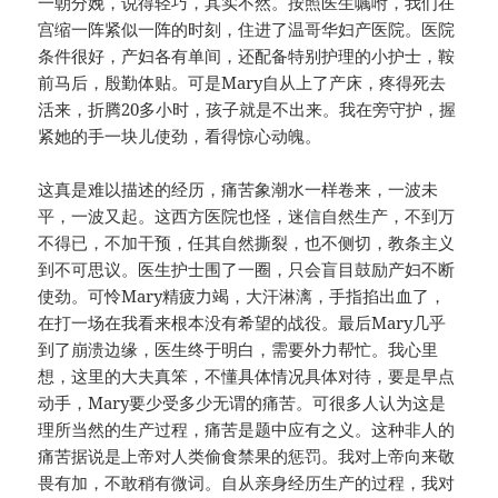
一朝分娩，说得轻巧，其实不然。按照医生嘱咐，我们在
宫缩一阵紧似一阵的时刻，住进了温哥华妇产医院。医院
条件很好，产妇各有单间，还配备特别护理的小护士，鞍
前马后，殷勤体贴。可是Mary自从上了产床，疼得死去
活来，折腾20多小时，孩子就是不出来。我在旁守护，握
紧她的手一块儿使劲，看得惊心动魄。
这真是难以描述的经历，痛苦象潮水一样卷来，一波未
平，一波又起。这西方医院也怪，迷信自然生产，不到万
不得已，不加干预，任其自然撕裂，也不侧切，教条主义
到不可思议。医生护士围了一圈，只会盲目鼓励产妇不断
使劲。可怜Mary精疲力竭，大汗淋漓，手指掐出血了，
在打一场在我看来根本没有希望的战役。最后Mary几乎
到了崩溃边缘，医生终于明白，需要外力帮忙。我心里
想，这里的大夫真笨，不懂具体情况具体对待，要是早点
动手，Mary要少受多少无谓的痛苦。可很多人认为这是
理所当然的生产过程，痛苦是题中应有之义。这种非人的
痛苦据说是上帝对人类偷食禁果的惩罚。我对上帝向来敬
畏有加，不敢稍有微词。自从亲身经历生产的过程，我对