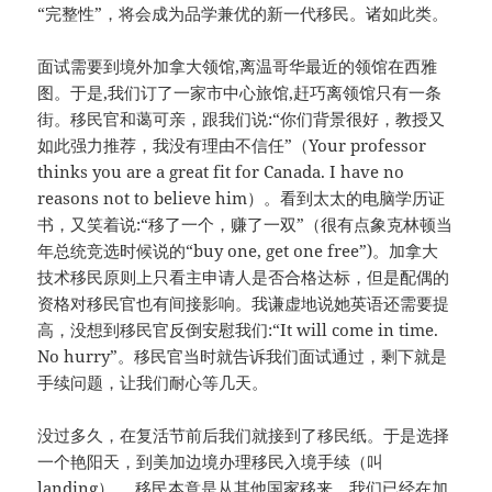
“完整性”，将会成为品学兼优的新一代移民。诸如此类。
面试需要到境外加拿大领馆,离温哥华最近的领馆在西雅
图。于是,我们订了一家市中心旅馆,赶巧离领馆只有一条
街。移民官和蔼可亲，跟我们说:“你们背景很好，教授又
如此强力推荐，我没有理由不信任”（Your professor
thinks you are a great fit for Canada. I have no
reasons not to believe him）。看到太太的电脑学历证
书，又笑着说:“移了一个，赚了一双”（很有点象克林顿当
年总统竞选时候说的“buy one, get one free”)。加拿大
技术移民原则上只看主申请人是否合格达标，但是配偶的
资格对移民官也有间接影响。我谦虚地说她英语还需要提
高，没想到移民官反倒安慰我们:“It will come in time.
No hurry”。移民官当时就告诉我们面试通过，剩下就是
手续问题，让我们耐心等几天。
没过多久，在复活节前后我们就接到了移民纸。于是选择
一个艳阳天，到美加边境办理移民入境手续（叫
landing）。 移民本意是从其他国家移来，我们已经在加