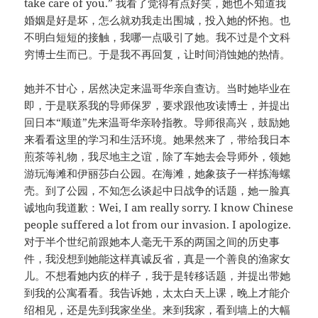
take care of you.” 我看了觉得有点好笑，她也不知道我
婚姻是好是坏，怎么就劝我走出围城，投入她的怀抱。也
不明白短短的接触，我哪一点吸引了她。我不过是个文科
穷博士生而已。于是我不再回复，让时间消蚀她的热情。
她并不甘心，居然决定来温哥华亲自查访。当时她毕业在
即，于是联系我的导师保罗，要求跟他攻读博士，并提出
回日本“顺道”先来温哥华亲聆指教。导师很高兴，鼓励她
来看看这里的学习和生活环境。她果然来了，带给我日本
煎茶等礼物，我尽地主之谊，除了车她去会导师外，领她
游玩海滩和伊丽莎白公园。在海滩，她象孩子一样拣海螺
壳。到了公园，不知怎么谈起中日战争的话题，她一脸真
诚地向我道歉：Wei, I am really sorry. I know Chinese
people suffered a lot from our invasion. I apologize.
对于半个世纪前跟她本人毫无干系的两国之间的历史事
件，我没想到她能这样真诚反省，真是一个善良的渔家女
儿。不想看她内疚的样子，我于是转移话题，并提出带她
到我的公寓看看。我告诉她，太太白天上课，晚上才能介
绍相见，还是先到我家坐坐。来到我家，看到墙上的大幅