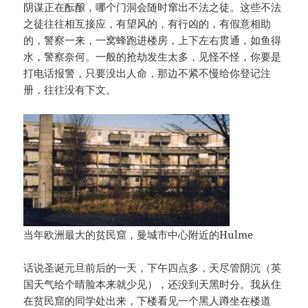
阴谋正在酝酿，哪个门洞会随时窜出不法之徒。这些不法
之徒往往相互接应，有望风的，有行凶的，有假意相助
的，警察一来，一窝蜂跑进楼房，上下左右贯通，如鱼得
水，警察奈何。一般的抢劫发生太多，见怪不怪，你要是
打电话报警，只要没出人命，那边不紧不慢给你登记注
册，往往没有下文。
当年欧洲最大的贫民窟，曼城市中心附近的Hulme
话说圣诞元旦前后的一天，下午四点多，天尽管阴沉（英
国天气给个晴脸本来就少见），还没到天黑时分。我从住
在贫民窟的同学处出来，下楼看见一个黑人蹲坐在楼道