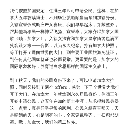
我们按照加国规定，住满三年即可申请公民。这样，在加
拿大五年攻读博士，不到毕业就顺顺当当拿到加籍身份。
入籍宣誓仪式既庄严又喜庆。我们早早起床，穿戴整齐，
跟其他新移民一样神采飞扬。宣誓毕，大家齐唱加拿大国
歌《哦，加拿大》。入籍女法官和加拿大皇家骑警也满面
笑容跟大家一一合影，以为永久纪念。持有加拿大护照，
等于打开了通向世界的大门。到主要工业国旅游免签证，
到任何其他国家签证也轻而易举。更重要的是，加拿大的
国际形象极好，养育过白求恩那样的国际主义战士。
到了秋天，我们的公民身份下来了，可以申请加拿大护
照，同时又接到了两个 offers，感觉一下子全世界为我打
开了大门。在加拿大一年就拿到永久居民身份，住满三年
开始申请公民，这五年在加的博士生涯，从求得移民身份
这一点看，真是异乎寻常的顺利。公民入籍宣誓那天，天
是晴朗的天，心是明亮的心，全家穿戴整齐，一扫积郁阴
霾。哦，加拿大，我们的第二故乡。