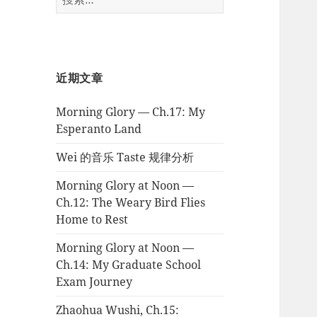
索：
近期文章
Morning Glory — Ch.17: My
Esperanto Land
Wei 的音乐 Taste 规律分析
Morning Glory at Noon —
Ch.12: The Weary Bird Flies
Home to Rest
Morning Glory at Noon —
Ch.14: My Graduate School
Exam Journey
Zhaohua Wushi, Ch.15: