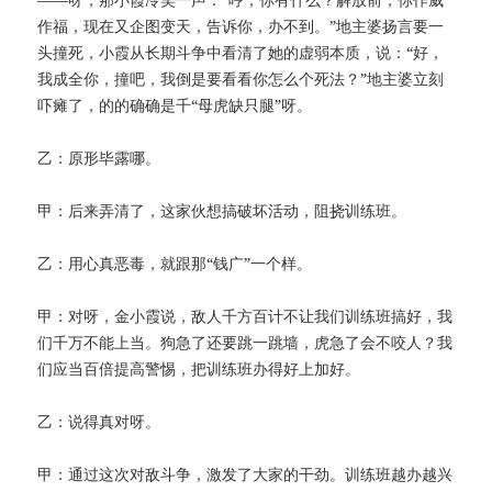
作福，现在又企图变天，告诉你，办不到。”地主婆扬言要一
头撞死，小霞从长期斗争中看清了她的虚弱本质，说：“好，
我成全你，撞吧，我倒是要看看你怎么个死法？”地主婆立刻
吓瘫了，的的确确是千“母虎缺只腿”呀。
乙：原形毕露哪。
甲：后来弄清了，这家伙想搞破坏活动，阻挠训练班。
乙：用心真恶毒，就跟那“钱广”一个样。
甲：对呀，金小霞说，敌人千方百计不让我们训练班搞好，我
们千万不能上当。狗急了还要跳一跳墙，虎急了会不咬人？我
们应当百倍提高警惕，把训练班办得好上加好。
乙：说得真对呀。
甲：通过这次对敌斗争，激发了大家的干劲。训练班越办越兴