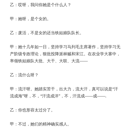
乙：哎呀，我问你她是个什么人？
甲：她呀，是个女的。
乙：废活，不是女的还当铁姑娘队队长。
甲：她十几年如一日，坚持学习马列毛主席著作，坚持学习无
产阶级专政理论，狠批投降派林贼和宋江。在农业学大寨中，
率领铁姑娘队大批、大干、大联、大流——
乙：流什么呀？
甲：流汗呀。她踏实苦干，出大力，流大汗，真可以说是“汗
流成海”呀，不，“汗流成洋”，不，汗流成——成——.
乙：你也形容太过分了。
甲：不过，她们的精神确实感人。