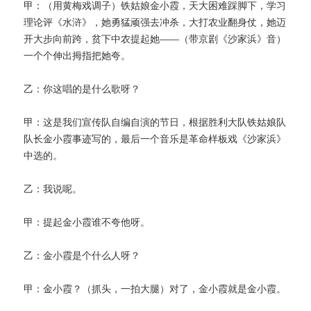
甲：（用黄梅戏调子）铁姑娘金小霞，天大困难踩脚下，学习
理论评《水浒》，她勇猛顽强去冲杀，大打农业翻身仗，她迈
开大步向前跨，贫下中农提起她——（带京剧《沙家浜》音）
一个个伸出拇指把她夸。
乙：你这唱的是什么歌呀？
甲：这是我们宣传队自编自演的节日，根据胜利大队铁姑娘队
队长金小霞事迹写的，最后一个音乐是革命样板戏《沙家浜》
中选的。
乙：我说呢。
甲：提起金小霞谁不夸他呀。
乙：金小霞是个什么人呀？
甲：金小霞？（抓头，一拍大腿）对了，金小霞就是金小霞。