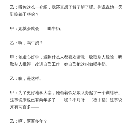
乙：听你这么一介绍，我还真想了解了解了呢。你说说她一天
到晚都干些啥？
甲：她就会就会——喝牛奶。
乙：啊，喝牛奶？
甲：她虚心好学，遇到什么人都喜欢请教，吸取别人经验，听
取别人批评，改进自己工作，她自己把这叫做喝牛奶。
乙：噢，是这样。
甲：为了更好地学大寨，她领着铁姑娘队办起了一个训练班。
这事说来也已有两年多了——嗳？不对呀，（板手指）这事说
来有两百多——
乙：啊，两百多年？