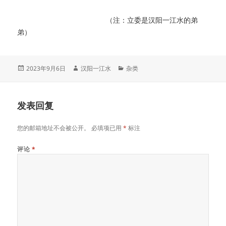
（注：立委是汉阳一江水的弟
弟）
发
作
分
2023年9月6日
汉阳一江水
杂类
布
者
类
于
发表回复
您的邮箱地址不会被公开。
必填项已用
*
标注
评论
*