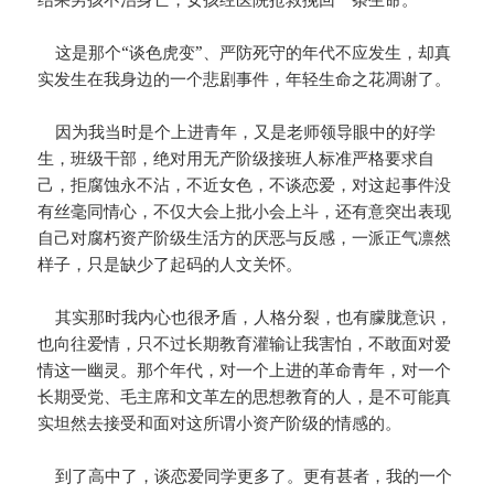
这是那个“谈色虎变”、严防死守的年代不应发生，却真
实发生在我身边的一个悲剧事件，年轻生命之花凋谢了。
因为我当时是个上进青年，又是老师领导眼中的好学
生，班级干部，绝对用无产阶级接班人标准严格要求自
己，拒腐蚀永不沾，不近女色，不谈恋爱，对这起事件没
有丝毫同情心，不仅大会上批小会上斗，还有意突出表现
自己对腐朽资产阶级生活方的厌恶与反感，一派正气凛然
样子，只是缺少了起码的人文关怀。
其实那时我内心也很矛盾，人格分裂，也有朦胧意识，
也向往爱情，只不过长期教育灌输让我害怕，不敢面对爱
情这一幽灵。那个年代，对一个上进的革命青年，对一个
长期受党、毛主席和文革左的思想教育的人，是不可能真
实坦然去接受和面对这所谓小资产阶级的情感的。
到了高中了，谈恋爱同学更多了。更有甚者，我的一个