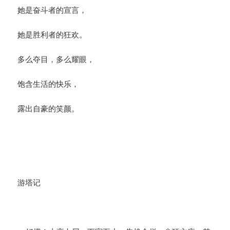
她是奋斗者的宣言，
她是胜利者的狂欢。
多么夺目，多么耀眼，
饱含生活的快乐，
露出自豪的笑颜。
游塔记