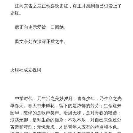
江向东告之彦正他喜欢史红，彦正才感到自己也爱上了
史红。
彦正向史示爱被一口回绝。
凤文亭处在深深矛盾之中。
火炬社成立祝词
中学时代，乃生活之美妙岁月；青春少年，乃生命之光
华春天。春天带来鲜花，留下的是浓郁的芳芬；生命迎来
韶华，随伴的是歌声笑声。暗淡无味，是对青春的糟踏；
浪荡无聊，是对生命的扼杀；不欢不乐，对自己未免过分
吝啬和苛刻；无忧无虑，才是青年人应有的特点和本色。