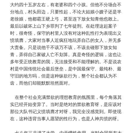
大约四十五岁左右，有老婆和四个小孩。但他不分场合不
分地点，村头田边，只要性起，不论大姑娘小嫂子还是半
老徐娘，他都霸王硬上弓，甚至连下放女知青他也敢上。
最后以破坏上山下乡罪判了七年徒刑。在处理这起案子
时，很奇怪，保守的村里人没有对这种乱性行为表现出义
愤填膺，大家对当事人近疯狂地玩弄自己的女人，并无多
大责备。只是说他千不该万不该，不该去碰那下放女知
青，弄得自己家破人亡不划算。真是奇怪的逻辑，这也让
多年受正统教育的我，无法接受和不能理解的。不是说农
村是中国传统社会最后堡垒，是中国最保守、最纯朴、最
守旧的地方吗，但是这种纵欲行为，整个社会都认为不
齿，而他们却能默默坦然面对。
在整个社会充满禁欲的理想教育的氛围里，每个角落其
实已经开始变异了。当时是绝对的禁欲教育呀，是应该对
那位大队书记义愤填膺才对呀，我完全没感觉到。即使现
在，这种违背当事人愿望的性行为，也是人神共愤的呀。
七八年三月进了大学，由于惯性作用，当时全国所有大