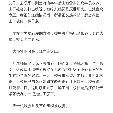
父母失去联系，到处流浪半年后由她父亲的炊事员收养。
由于社会的打击歧视，她给人感觉是厌世颓废。但她喜欢
彦正。彦正知道她情况后，所谓正义感顿起，想当救世
主，被碰一鼻子灰。
学校大力执行左的方法，被中央广播电台报道，名声大
振，校长满面春光。
火炬社闹分裂，江向东退出。
江老师病了，彦正去看她，陪伴她，给她读报、诗、散
文。这位从上海来的教授女儿内心中对这个小她五岁的学
生有种特殊的好感。一天，校长来探望江老师，并向她求
爱。（校长已与彦正姐姐在谈恋爱）江不答应，校长跪下
且死磨烂打。这时彦正来了，解了围。校长走后江仍处于
紧张状况，一把抱住了彦正。
洪士斌以参加反革命组织被收押。