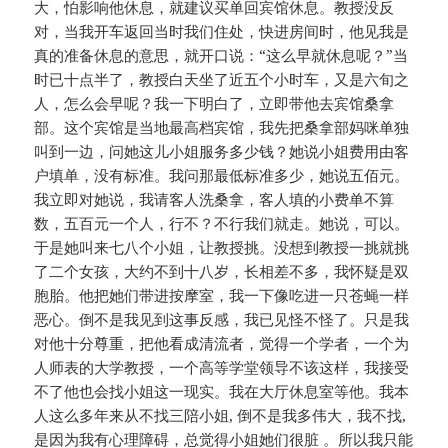
大，怕影响他休息，就建议买单回宾馆休息。教授没反
对，当我开车返回当时我们住处，快进房间时，他见我是
真的准备休息的意思，就开口说：“这么早就休息呢？”当
时已十点半了，教授白天坐了近五个小时车，又是六旬之
人，怎么会早呢？我一下明白了，立即带他去宾馆桑拿
部。这个宾馆是当地最高档宾馆，我先把桑拿部妈咪单独
叫到一边，问她这儿小姐服务多少钱？她说小姐费用由客
户填单，没有标准。我问那最低标准多少，她说五佰元。
我立即对她说，我请客人洗桑拿，客人填的小费单不算
数，五百元一个人，行不？不行我们就走。她说，可以。
于是她叫来七八个小姐，让教授挑。没想到教授一挑就挑
了二个女孩，大约不到十八岁，长相差不多，我怀疑是双
胞胎。他把她们带进按摩室，我一下像吃进一只苍蝇一样
恶心。倒不是我见到这事反感，我已见怪不怪了。只是我
对他十分尊重，把他看成清流者，觉得一个学者，一个为
人师表的大学教授，一个高等学堂领导不该这样，我接受
不了他也会找小姐这一现实。我在大厅休息室等他。我本
人这么多年来从不找三陪小姐, 倒不是我多伟大，我不找,
是因为我有心理障碍，总觉得小姐她们很脏 。所以我只能