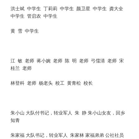
洪士斌 中学生 丁莉莉 中学生 颜卫星 中学生 龚大全
中学生 管启农 中学生
黄 雪 中学生
江 敏 老师 蒋小婉 老师 陈 明 老师 弓儒清 老师 宋
桂兰 老师
林登科 老师 杨老头 校工 黄青松 校长
朱小山 大队付书记，转业军人 朱 静 朱小山女友，回乡
知青
朱家福 大队书记，转业军人 朱家林 家福弟弟 公社社员