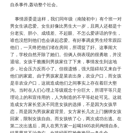
自杀事件,轰动整个社会。
事情原委是这样，我们同年级（南陵初中）有个班一对
男女生谈恋爱。女生好像比男生大一岁，且两人还都是十
分老实、胆小、成绩差、不起眼、不怎么爱讲话的学生，
谁也没想到他们也会谈起恋爱。有好事调皮男生经常跟踪
他们，一天终把他们堵在房间，所谓捉了奸。这事闹大
了，学校自然开除了她们。但俩人倒表现的很勇敢，并没
退缩。女孩干脆搬到男孩家住了下来，事情发生到这地
步，社会压力反而小了。但很遗憾，强大阻碍却又来自于
他们的家庭。由于男孩家是菜农出身，农业户口，而女孩
是非农业户口，这就造成他们之间事实上存在着巨大壑
沟。当时在人们心理上等级观念十分巨大，所谓平等只是
理论上的和宣传用的，人为制造的不平等处处可见。这就
造成女方家长坚决不同意女孩的选择，不是因为女孩早
恋，而是因为男孩家庭背景。女方家长几次上门捆绑女孩
回家，限制女孩自由。而女孩铁了心，两次成功出逃。在
第二次出逃后，两人在男方家一起喝1605农药殉情自杀。
结果男孩不治身亡，女孩经医院抢救挽回一条生命。