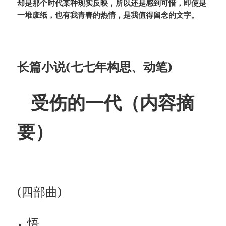
却是那个时代某种现实反映，所以还是感到可惜，即使是
一堆废纸，也有我青春的热情，是我值得留念的文字。
长篇小说(七七年构思、动笔)
受伤的一代（内容摘
要）
(四部曲)
悟