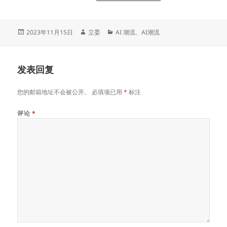
发
作
分
2023年11月15日
立委
AI 潮流
、
AI潮流
布
者
类
于
发表回复
您的邮箱地址不会被公开。
必填项已用
*
标注
评论
*