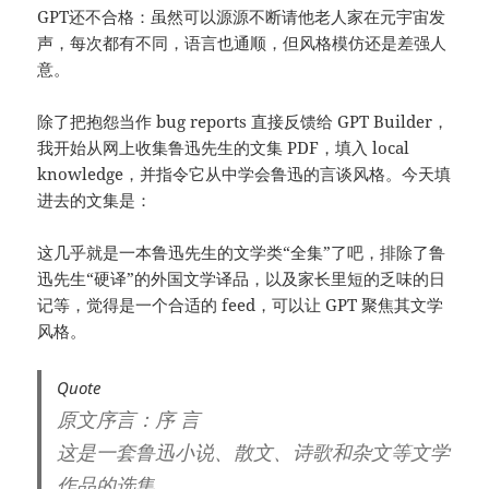
GPT还不合格：虽然可以源源不断请他老人家在元宇宙发
声，每次都有不同，语言也通顺，但风格模仿还是差强人
意。
除了把抱怨当作 bug reports 直接反馈给 GPT Builder，
我开始从网上收集鲁迅先生的文集 PDF，填入 local
knowledge，并指令它从中学会鲁迅的言谈风格。今天填
进去的文集是：
这几乎就是一本鲁迅先生的文学类“全集”了吧，排除了鲁
迅先生“硬译”的外国文学译品，以及家长里短的乏味的日
记等，觉得是一个合适的 feed，可以让 GPT 聚焦其文学
风格。
Quote
原文序言：
序 言
这是一套鲁迅小说、散文、诗歌和杂文等文学
作品的选集。