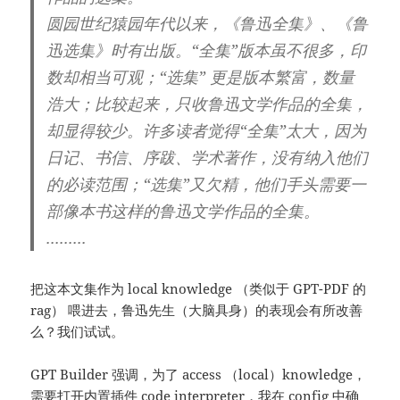
圆园世纪猿园年代以来，《鲁迅全集》、《鲁
迅选集》时有出版。“全集”版本虽不很多，印
数却相当可观；“选集” 更是版本繁富，数量
浩大；比较起来，只收鲁迅文学作品的全集，
却显得较少。许多读者觉得“全集”太大，因为
日记、书信、序跋、学术著作，没有纳入他们
的必读范围；“选集”又欠精，他们手头需要一
部像本书这样的鲁迅文学作品的全集。
.........
把这本文集作为 local knowledge （类似于 GPT-PDF 的
rag） 喂进去，鲁迅先生（大脑具身）的表现会有所改善
么？我们试试。
GPT Builder 强调，为了 access （local）knowledge，
需要打开内置插件 code interpreter，我在 config 中确