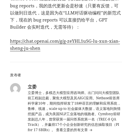
bug reports，我的迭代更新会是秒速（只要有反馈，可
以做到日迭代，这是因为在“LLM对话驱动编程”的新范式
下，现在的 bug reports 可以直接扔给平台，GPT
Builder 会实时迭代，无需等待）：
https://chat.openai.com/g/g-zeYHL1uSG-lu-xun-xian-
sheng-ju-shen
发布者
立委
立委博士，多模态大模型应用咨询师。出门问问大模型团队
前工程副总裁，聚焦大模型及其AIGC应用。Netbase前首席
科学家10年，期间指挥研发了18种语言的理解和应用系统，
鲁棒、线速，scale up to 社会媒体大数据，语义落地到舆情
挖掘产品，成为美国NLP工业落地的领跑者。Cymfony前研
发副总八年，曾荣获第一届问答系统第一名（TREC-8 QA
Track），并赢得17个小企业创新研究的信息抽取项目（PI
for 17 SBIRs）。
查看立委的所有文章