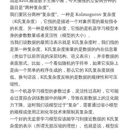
我是AIGC频道数字主播小雅，今天播报的立委两分钟的
题目是“两种复杂度”。
我们要区分两种"复杂度"。一种是 Kolmogorov 复杂度
（K氏复杂度），它指的是描述一个对象所需的最短指令
的长度。另一种是模型复杂度，它指的是机器学习模型本
身的参数数量或者灵活性（模型的大小）。
当我们说数据的最简洁表示就是 K氏复杂度时，我们指的
是第一种复杂度。K氏复杂度衡量的是数据的内在信息量
（类似于以前所说的深层结构、语义表示），并非数据的
表面形式。比如，一个看似随机的字符串，如果它实际上
是由一个简单的程序生成的，那么它的 K氏复杂度就很
低。换句话说，K氏复杂度反映的是数据的规律性和可压
缩性。
当一个机器学习模型的参数过多，灵活性过高时，它可能
会过度拟合训练数据中的噪声，导致在新数据上的泛化能
力下降。这时我们说模型过于"复杂"，需要通过缩小模型
的规模或使用正则化等技术来限制其复杂度。
一个好的无监督学习模型应该能学习到接近数据的 K氏复
杂度的表示（所谓无损压缩的理想）。也就是说，模型应