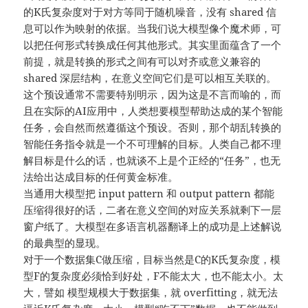
的K氏复杂度对于对方等同于随机噪音，没有 shared 信
息可以作为映射的依据。当我们说大模型像个魔术师，可
以把任何形式转换成任何其他形式。其实里面蕴含了一个
前提，就是转换的形式之间有可以对齐或意义兼容的
shared 深层结构，在意义空间它们是可以相互关联的。
这个预设通常不需要特别明示，因为这是不言而喻的，而
且在实际的AI应用中，人类想要模型帮助达成的某个智能
任务，会自然而然遵循这个预设。否则，那个胡乱转换的
智能任务指令就是一个不可理解的目标。人类自己都不理
解目标是什么的话，也就谈不上是个正经的“任务”，也无
法给出达成目标的任何黄金标准。
当通用大模型把 input pattern 和 output pattern 都能
压缩得很好的话，二者在意义空间的对应关系就剩下一层
窗户纸了。大模型在多语言机器翻译上的成功是上述解说
的最典型的显现。
对于一个数据集C做压缩，目标当然是C的K氏复杂度，模
型F的复杂度必须恰到好处，F不能太大，也不能太小。太
大，譬如 模型规模大于数据集，就 overfitting，就无法