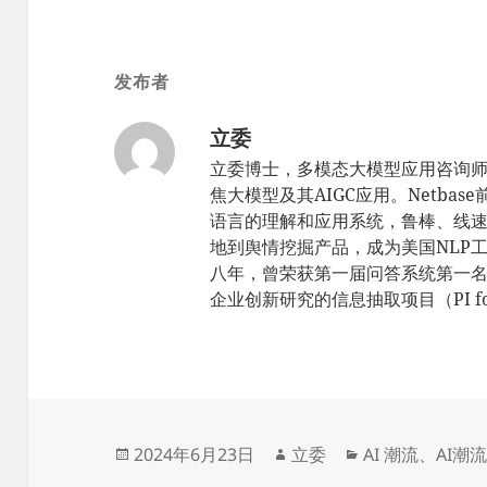
发布者
立委
立委博士，多模态大模型应用咨询
焦大模型及其AIGC应用。Netbas
语言的理解和应用系统，鲁棒、线速，sc
地到舆情挖掘产品，成为美国NLP工
八年，曾荣获第一届问答系统第一名（TR
企业创新研究的信息抽取项目（PI for 
发
作
分
2024年6月23日
立委
AI 潮流
、
AI潮
布
者
类