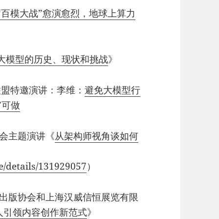
“百模大战”愈演愈烈，地球上算力
大模型的历史、现状和挑战
》
PT 联盟特邀演讲：李维：
避免大模型行
”可做
构师峰会主题演讲《
从架构师视角谈如何
le/details/131929057
）
音像与数字出版协会和上海汉威信恒展览有限
字人引领内容创作新范式
》