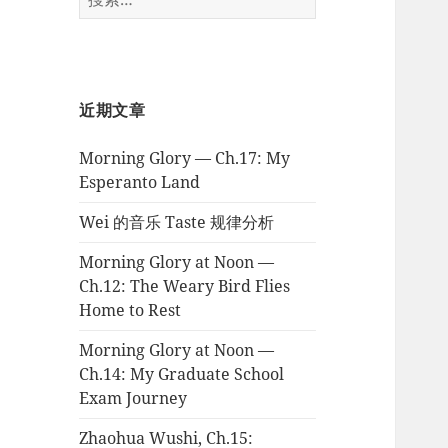
索：
近期文章
Morning Glory — Ch.17: My
Esperanto Land
Wei 的音乐 Taste 规律分析
Morning Glory at Noon —
Ch.12: The Weary Bird Flies
Home to Rest
Morning Glory at Noon —
Ch.14: My Graduate School
Exam Journey
Zhaohua Wushi, Ch.15: