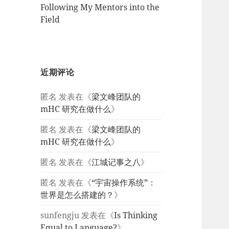
Following My Mentors into the
Field
近期评论
匿名
发表在《
梁文峰团队的
mHC 研究在做什么
》
匿名
发表在《
梁文峰团队的
mHC 研究在做什么
》
匿名
发表在《
江城记事之八
》
匿名
发表在《
“宇宙操作系统”：
世界是怎么搭建的？
》
sunfengju
发表在《
Is Thinking
Equal to Language?
》