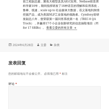
前工程副总裁，聚焦大模型及其AIGC应用。Netbase前首席
科学家10年，期间指挥研发了18种语言的理解和应用系统，
鲁棒、线速，scale up to 社会媒体大数据，语义落地到舆情
挖掘产品，成为美国NLP工业落地的领跑者。Cymfony前研
发副总八年，曾荣获第一届问答系统第一名（TREC-8 QA
Track），并赢得17个小企业创新研究的信息抽取项目（PI
for 17 SBIRs）。
查看立委的所有文章
发
作
分
2024年6月28日
立委
杂类
布
者
类
于
发表回复
您的邮箱地址不会被公开。
必填项已用
*
标注
评论
*