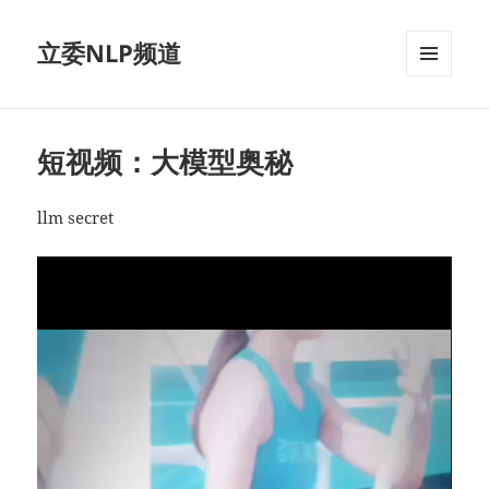
立委NLP频道
菜单和
挂件
短视频：大模型奥秘
llm secret
视
频
播
放
器