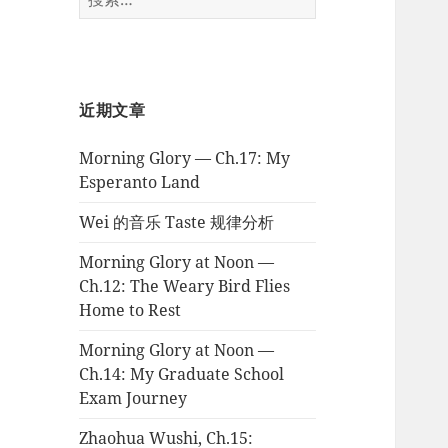
索：
近期文章
Morning Glory — Ch.17: My
Esperanto Land
Wei 的音乐 Taste 规律分析
Morning Glory at Noon —
Ch.12: The Weary Bird Flies
Home to Rest
Morning Glory at Noon —
Ch.14: My Graduate School
Exam Journey
Zhaohua Wushi, Ch.15: