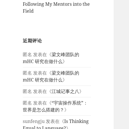
Following My Mentors into the
Field
近期评论
匿名
发表在《
梁文峰团队的
mHC 研究在做什么
》
匿名
发表在《
梁文峰团队的
mHC 研究在做什么
》
匿名
发表在《
江城记事之八
》
匿名
发表在《
“宇宙操作系统”：
世界是怎么搭建的？
》
sunfengju
发表在《
Is Thinking
Equal to Language?
》