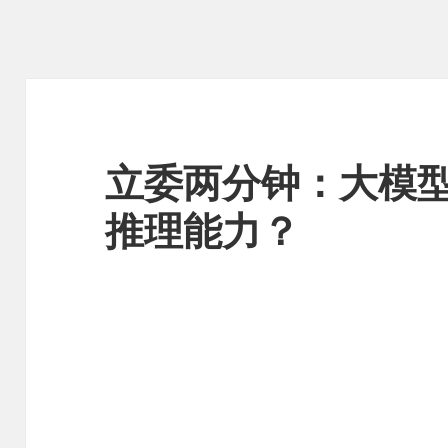
立委两分钟：大模
推理能力？
视
频
播
放
器