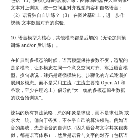
包括 （1）多模态编码器预训练：图像编码器在大量图像-
文本对上训练，统一空间里对齐视觉内容和自然语言；
（2）语音独自自训练？（3） 在图片基础上，进一步作
视频-文本数据对齐的实验。
10. 语言模型为核心，其他模态都是后加的（无论加到预
训练 and/or 后训练）。
在扩展到多模态的时候，语言模型保持参数不变，适配的
是多模态，让多模态在同一个意义空间对齐、靠近语言模
型。换句话说，辣妈是遵循模块化、步骤化的方式逐渐扩
展到多模态。而不是采用主流（主流主要指 Open AI 和
谷歌，至少在理论上）倡导的“大一统的多模态原生数据
的联合预训练”。
辣妈的所有算法策略，总的印象是求稳，而不是求创新 或
求大一统。偏向于务实，不在乎自己的算法领先。例如语
音的集成，先是语音的自训练（因为语音与文字其实很类
似，都是语言体系），然后是语音与文字的对齐（包括语