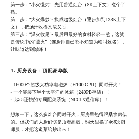
第一步："小火慢炖"- 先用普通灶台（8K上下文）煮个半
熟。
第二步："大火爆炒"- 换成超级灶台（逐步加到128K上下
文），把汤汁收得又浓又香。
第三步："温火收尾"- 最后用最好的食材轻轻一熬，这就
是传说中的"退火"（连厨师自己都不知道为啥叫这名），
让味道达到巅峰！
4. 厨房设备：顶配豪华版
- 16000个超级大功率电磁炉（H100 GPU）同时开火！
- 一个能装下半个太平洋的冰箱（240PB存储）！
- 比5G还快的专属配菜系统（NCCLX通信库）！
想象一下，这么多灶台同时开火，厨房里热得跟桑拿房似
的。但我们的大厨们愣是顶着高温，54天里换了466次厨
师服，才把这道菜给炒出来！