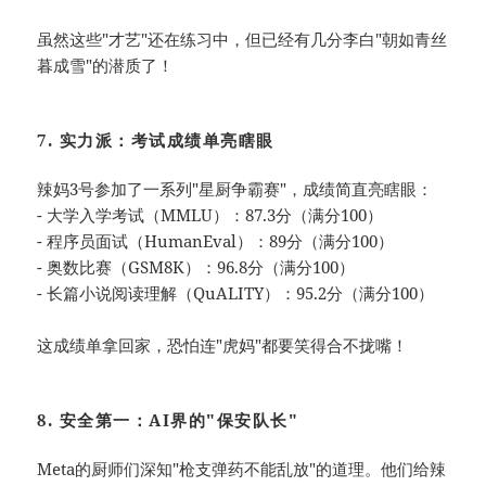
虽然这些"才艺"还在练习中，但已经有几分李白"朝如青丝
暮成雪"的潜质了！
7. 实力派：考试成绩单亮瞎眼
辣妈3号参加了一系列"星厨争霸赛"，成绩简直亮瞎眼：
- 大学入学考试（MMLU）：87.3分（满分100）
- 程序员面试（HumanEval）：89分（满分100）
- 奥数比赛（GSM8K）：96.8分（满分100）
- 长篇小说阅读理解（QuALITY）：95.2分（满分100）
这成绩单拿回家，恐怕连"虎妈"都要笑得合不拢嘴！
8. 安全第一：AI界的"保安队长"
Meta的厨师们深知"枪支弹药不能乱放"的道理。他们给辣