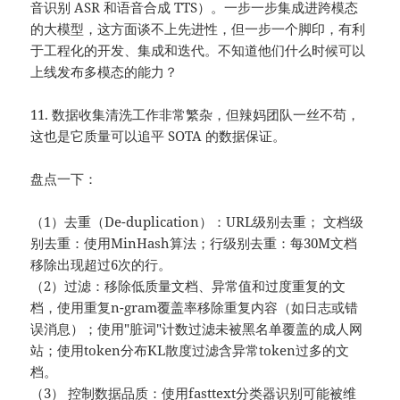
音识别 ASR 和语音合成 TTS）。一步一步集成进跨模态
的大模型，这方面谈不上先进性，但一步一个脚印，有利
于工程化的开发、集成和迭代。不知道他们什么时候可以
上线发布多模态的能力？
11. 数据收集清洗工作非常繁杂，但辣妈团队一丝不苟，
这也是它质量可以追平 SOTA 的数据保证。
盘点一下：
（1）去重（De-duplication）：URL级别去重； 文档级
别去重：使用MinHash算法；行级别去重：每30M文档
移除出现超过6次的行。
（2）过滤：移除低质量文档、异常值和过度重复的文
档，使用重复n-gram覆盖率移除重复内容（如日志或错
误消息）；使用"脏词"计数过滤未被黑名单覆盖的成人网
站；使用token分布KL散度过滤含异常token过多的文
档。
（3） 控制数据品质：使用fasttext分类器识别可能被维