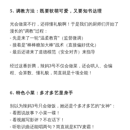
5. 调教方法：既要软萌可爱，又要知书达理
光会做菜不行，还得懂礼貌啊！于是我们的厨师们开始了
漫长的"调教"过程：
- 先是来了一轮"温柔教育"（监督微调）
- 接着是"棒棒糖加大棒"战术（直接偏好优化）
- 最后还请来了道德模范（安全对齐）来指导
经过这番折腾，辣妈3号不仅会做菜，还会哄人、会编
程、会算数、懂礼貌，简直就是十项全能！
6. 特色小菜：多才多艺显身手
别以为辣妈3号只会做饭，她还是个多才多艺的"女神"：
- 看图说故事？小菜一碟！
- 看视频写影评？不在话下！
- 听歌识曲还能唱两句？简直就是KTV麦霸！