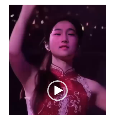
视
频
播
放
器