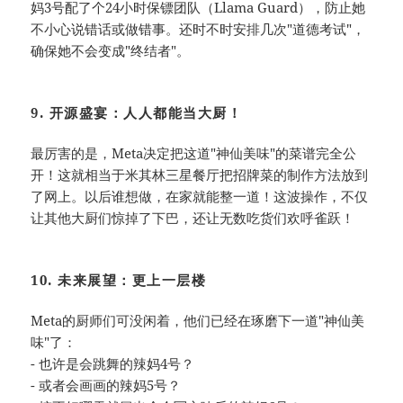
妈3号配了个24小时保镖团队（Llama Guard），防止她
不小心说错话或做错事。还时不时安排几次"道德考试"，
确保她不会变成"终结者"。
9. 开源盛宴：人人都能当大厨！
最厉害的是，Meta决定把这道"神仙美味"的菜谱完全公
开！这就相当于米其林三星餐厅把招牌菜的制作方法放到
了网上。以后谁想做，在家就能整一道！这波操作，不仅
让其他大厨们惊掉了下巴，还让无数吃货们欢呼雀跃！
10. 未来展望：更上一层楼
Meta的厨师们可没闲着，他们已经在琢磨下一道"神仙美
味"了：
- 也许是会跳舞的辣妈4号？
- 或者会画画的辣妈5号？