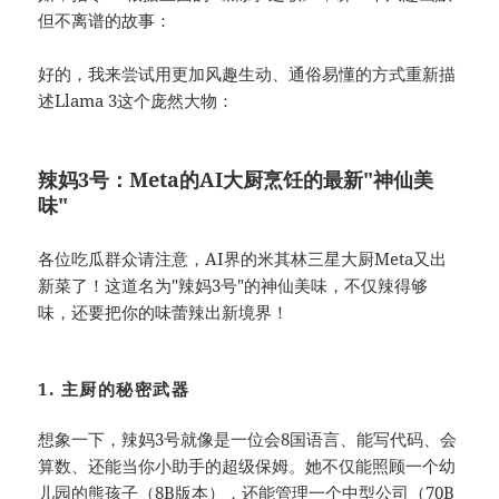
但不离谱的故事：
好的，我来尝试用更加风趣生动、通俗易懂的方式重新描
述Llama 3这个庞然大物：
辣妈3号：Meta的AI大厨烹饪的最新"神仙美
味"
各位吃瓜群众请注意，AI界的米其林三星大厨Meta又出
新菜了！这道名为"辣妈3号"的神仙美味，不仅辣得够
味，还要把你的味蕾辣出新境界！
1. 主厨的秘密武器
想象一下，辣妈3号就像是一位会8国语言、能写代码、会
算数、还能当你小助手的超级保姆。她不仅能照顾一个幼
儿园的熊孩子（8B版本），还能管理一个中型公司（70B