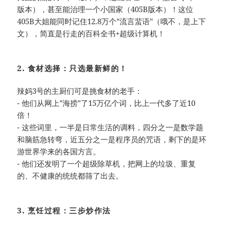
版本），甚至能治理一个小国家（405B版本）！这位
405B大姐能同时记住12.8万个"流言蜚语"（哦不，是上下
文），简直是行走的百科全书+超级计算机！
2. 食材选择：只选最新鲜的！
辣妈3号的主厨们可是挑食材的老手：
- 他们从网上"海捞"了15万亿个词，比上一代多了近10
倍！
- 这些词里，一半是日常生活的调料，四分之一是数学题
和脑筋急转弯，近五分之一是程序员的咒语，剩下的是环
游世界学来的各国方言。
- 他们还发明了一个超级除草机，把网上的垃圾、重复
的、不健康的统统都筛了出去。
3. 烹饪过程：三步炒作法